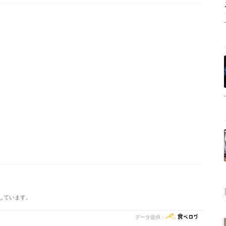
）
）
）
）
）
）
）
しています。
データ提供：