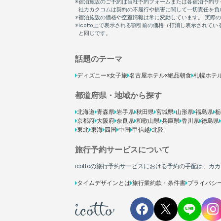
話題のテーマ
ディズニー×女子旅
名古屋ホテル×絶品朝食
札幌ホテ
都道府県・地域から探す
北海道
青森県
岩手県
秋田県
宮城県
山形県
福島県
栃
京都府
大阪府
奈良県
和歌山県
兵庫県
香川県
徳島県
東北
東海
四国
中国
甲信越
北陸
旅行予約サービスについて
icottoの旅行予約サービスにおける予約の手配は、
タイムデザインとは
旅行業約款・条件書
プライバシ