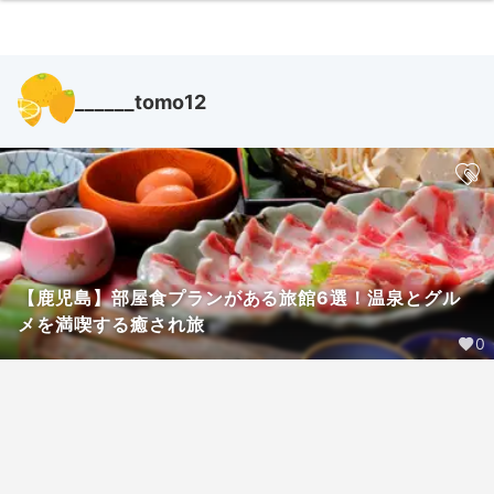
______tomo12
【鹿児島】部屋食プランがある旅館6選！温泉とグル
メを満喫する癒され旅
0