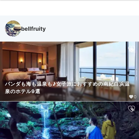
bellfruity
パンダも海も温泉も♪女子旅におすすめの南紀白浜温
泉のホテル9選
0