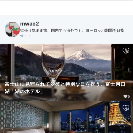
mwao2
欲張り気まま旅、国内でも海外でも。ヨーロッパ制覇を目指
す！！
富士山に見守られて♡彼と特別な日を祝う。富士河口
湖「湖のホテル」
8