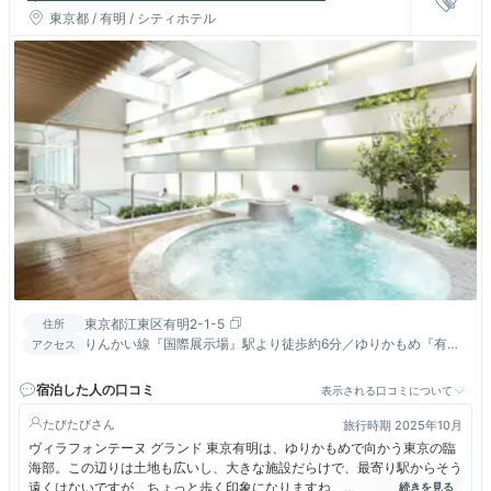
東京都 / 有明 / シティホテル
東京都江東区有明2-1-5
住所
りんかい線『国際展示場』駅より徒歩約6分／ゆりかもめ『有
アクセス
明』駅より徒歩約4分／『有明テニスの森』駅より徒歩約5分。
宿泊した人の口コミ
表示される口コミについて
たびたび
旅行時期 2025年10月
ヴィラフォンテーヌ グランド 東京有明は、ゆりかもめで向かう東京の臨
海部。この辺りは土地も広いし、大きな施設だらけで、最寄り駅からそう
遠くはないですが、ちょっと歩く印象になりますね。