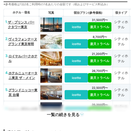
※参考価格は1泊2名ご利用時の1名あたりの金額です（税およびサービス料込み）
ホテル・宿名
写真
宿泊プラン(参考価格)
宿タイプ
31,500円〜
1.
シティホ
ザ・プリンス パー
クタワー東京
icotto
楽天トラベル
テル
8,700円〜
2.
シティホ
ヴィラフォンテーヌ
グランド東京有明
icotto
楽天トラベル
テル
21,200円〜
3.
シティホ
ロイヤルパークホテ
ル
icotto
楽天トラベル
テル
26,700円〜
4.
シティホ
ホテルニューオータ
ニ東京 ザ・メイン
icotto
楽天トラベル
テル
22,500円〜
5.
シティホ
グランドニッコー東
京 台場
icotto
楽天トラベル
テル
25,200円〜
リゾート
6.
ヒルトン東京お台場
icotto
楽天トラベル
ホテル
一覧の続きを見る
39,500円〜
7.
シティホ
東京ステーションホ
テル
icotto
楽天トラベル
テル