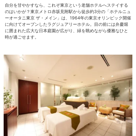
しっかりした味付けでどれも美味しかった。
自分を甘やかすなら、これぞ東京という老舗ホテルへステイする
パンやサラダも種類豊富で美味しい。
のはいかが？東京メトロ赤坂見附駅から徒歩約3分の「ホテルニュ
ーオータニ東京 ザ・メイン」は、1964年の東京オリンピック開催
エグゼクティブラウンジは「日本橋の我が家」を謳うだけあります。
に向けてオープンしたラグジュアリーホテル。目の前には弁慶堀
スタッフも明るく親切、丁寧な対応で「我が家」を出れば人形町界隈での
街歩きも楽しく、満足のいく滞在でした。
に囲まれた広大な日本庭園が広がり、緑を眺めながら優雅なひと
時が過ごせます。