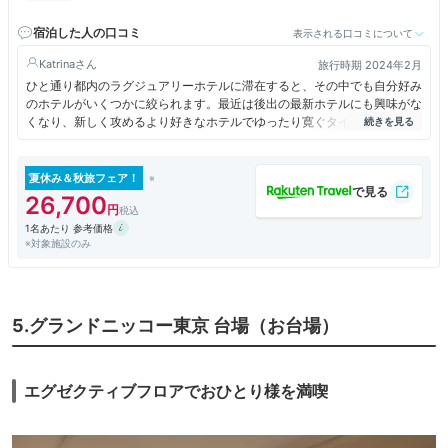
四ツ谷駅徒歩8分。車で東京駅約15分。
宿泊した人の口コミ
表示される口コミについて
Katrina
旅行時期 2024年2月
ひと通り都内のラグジュアリーホテルに滞在すると、その中でも自分好み
のホテルがいくつかに絞られます。最近は後出の最新ホテルにも興味がな
くなり、新しく攻めるより好きなホテルでゆったり寛ぐタイプになりまし
た。
その中のひとつがニューオータニ東京のメイン内約80室だけの特別な空
間、エグゼクティブハウス禅です。
夏休み＆秋旅フェア！
そして禅に数室あるジュニアスイートの中でも特にお気に入りの部屋があ
26,700
り、予約の際は必ずリクエストしています。
1名あたり 参考価格
以前ガーデンスイートに滞在した時はふたりでは広過ぎる感があり、また
※対象施設のみ
檜スイートは奥行き感があり過ぎる…でもこのお部屋は空間も心地好くま
た眺望も素晴らしいのです。
この時は自分のバースデーステイも兼ねていて、ピエールエルメの大好き
なイスパハンとアフタヌーンティーをお部屋で満喫出来たのが一番嬉しい
思い出になりました。
5.グランドニッコー東京 台場（お台場）
エグゼクティブフロアでおひとり様を満喫