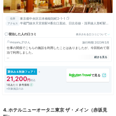
東京都中央区日本橋蛎殻町2-1-1
住所
半蔵門線水天宮前駅4番出口直結、日比谷線・浅草線人形町駅よ
アクセス
り徒歩8分、東京駅より車で10分、空港発着バスターミナル隣接
宿泊した人の口コミ
表示される口コミについて
moyuru_21
旅行時期 2023年3月
仕事の関係でこちらの施設を利用したことはありましたが、今回初めて宿
泊で利用しました。
エグゼクティブフロアが利用できる17階のデラックスツインで近くに遮
る建物がないので見晴らしも良し。
ホテル自体は歴史があり多少の古さを感じるところはありますが、落ち着
夏休み＆秋旅フェア！
いた質の高い雰囲気があります。
21,200
1名あたり 参考価格
客室は独特のレイアウトで他のホテルで言うところのジュニアスイート並
※対象施設のみ
みに広く、設備・備品類も上質でゆったり寛げることが出来ました。
TVもベッドからではなくデスクやソファから見られるのも良いです。
アメニティ類も質の良いものを揃えています。
一方、デラックスの名に対してバスユニットが狭くて少し残念。
4. ホテルニューオータニ東京 ザ・メイン（赤坂見
シャワーブースや洗い場が欲しかったけど仕方ないですね。