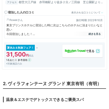
都営大江戸線 赤羽橋駅より徒歩２分／三田線 芝公園駅より徒
アクセス
歩３分／ＪＲ・モノレール 浜松町駅より徒歩１２分
宿泊した人の口コミ
表示される口コミについて
flower
旅行時期 2022年10月
東京プリンスホテルに宿泊した時に次はこちらのホテルに泊まりたいなと
思い
今回宿泊しました！
バルコニーに出ることができ東京タワーをまじかに感じられよかったで
す。
夏休み＆秋旅フェア！
ソファーに座るとタワーが見えるので、ただただ眺めて休養出来ました！
31,500
1名あたり 参考価格
朝食ブッフェは東京プリンスと同じような内容ですが３３階からの眺めが
※対象施設のみ
素晴らしかったです。東京タワー側の窓際に座れて嬉しかったです。
空港からのバス便が再開するといいですね。
また泊まりたいホテルです！
2. ヴィラフォンテーヌ グランド 東京有明（有明）
温泉＆エステでデトックスできるご褒美スパ