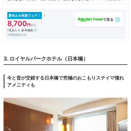
住友不動産がやっているホテルですが、外観とか全体的な雰囲気は外資系
みたいな感じもあって、まあまあ悪くないですね。部屋に和風みたいな小
上がりのスペースがあって、ちょっと息をつきました。荷物の整理とかが
夏休み＆秋旅フェア！
しやすいです。
8,700
1名あたり 参考価格
※対象施設のみ
3. ロイヤルパークホテル（日本橋）
今と昔が交錯する日本橋で究極のおこもりステイ♡憧れ
アメニティも