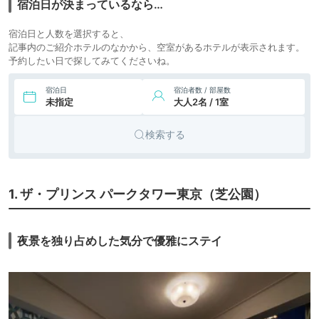
宿泊日が決まっているなら…
13,800円〜
ビジネス
8.
都シティ 東京高輪
宿泊日と人数を選択すると、
icotto
楽天トラベル
ホテル
記事内のご紹介ホテルのなかから、空室があるホテルが表示されます。
予約したい日で探してみてくださいね。
9,300円〜
9.
シティホ
東京イーストサイド
ホテル櫂会
icotto
楽天トラベル
テル
宿泊日
宿泊者数 / 部屋数
未指定
大人2名 / 1室
25,500円〜
10.
ビジネス
渋谷 エクセルホテ
ル東急
icotto
楽天トラベル
ホテル
検索する
16,400円〜
11.
シティホ
リーガロイヤルホ
テル東京
icotto
楽天トラベル
テル
37,300円〜
12.
シティホ
ザ・キタノホテル
1. ザ・プリンス パークタワー東京（芝公園）
東京
icotto
楽天トラベル
テル
シティホ
13.
庭のホテル 東京
夜景を独り占めした気分で優雅にステイ
icotto
楽天トラベル
テル
21,300円〜
14.
シティホ
ホテルメトロポリ
タン 丸の内
icotto
楽天トラベル
テル