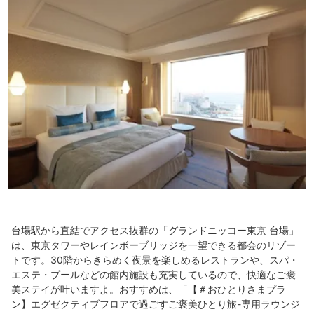
台場駅から直結でアクセス抜群の「グランドニッコー東京 台場」
は、東京タワーやレインボーブリッジを一望できる都会のリゾー
トです。30階からきらめく夜景を楽しめるレストランや、スパ・
エステ・プールなどの館内施設も充実しているので、快適なご褒
美ステイが叶いますよ。おすすめは、「【＃おひとりさまプラ
ン】エグゼクティブフロアで過ごすご褒美ひとり旅-専用ラウンジ