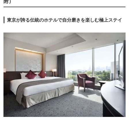
附）
設備を追加することで古さを感じさせない工夫がされていましたが、
USBタイプの充電口があると嬉しかったです。
そして、楽しみのエグゼクティブラウンジ。
東京が誇る伝統のホテルで自分磨きを楽しむ極上ステイ
こちらのラウンジはゆったりした空間で、外を眺めるようにテーブルが配
置されています。
テーブルの下にごみ箱が置いてあるのは初めて。
空いたグラスやお皿も適当なタイミングで下げてくれるのでビニール手袋
も回収してくれますが、使い終わった手袋の処理にとても便利でした。
コロナ禍のなか、いろいろ工夫されていることを感じました。
こちらのラウンジの最大の特徴は11：00 ～ 17：00がティータイムであ
ること。
チェックアウトを12時にすると翌日のティータイムを楽しめるので、し
っかり利用しました。
ティータイムではArt of Teaとスコーン用にクロテッドクリームが用意さ
れているのは珍しいのでは。
さらに、ティータイムや朝食でもスパークリングワインや生ビールが飲め
ること。
カクテルタイムにはポメリーのシャンパンも頂けて素晴らしい。
宿泊した日は、たまたま花粉症の症状がきつくて、あまり飲めずに残念で
したが、こういったサービスは是非、これからも続けて欲しいです。
そして朝食は、なんと言っても粋オムレツ。
利用した日は3種類が用意されており、もちろん全部頂きました。