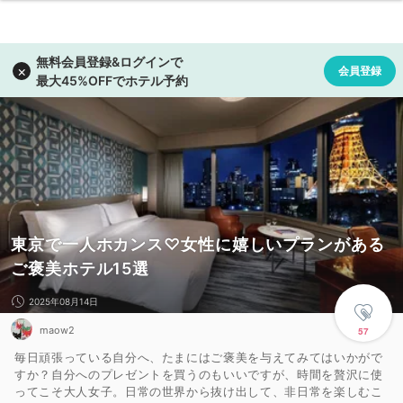
東京で一人ホカンス♡女性に嬉しいプランがある
ご褒美ホテル15選
2025年08月14日
maow2
57
毎日頑張っている自分へ、たまにはご褒美を与えてみてはいかがで
すか？自分へのプレゼントを買うのもいいですが、時間を贅沢に使
ってこそ大人女子。日常の世界から抜け出して、非日常を楽しむこ