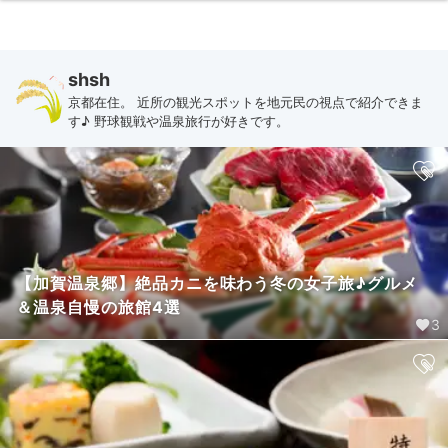
shsh
京都在住。 近所の観光スポットを地元民の視点で紹介できま
す♪ 野球観戦や温泉旅行が好きです。
【加賀温泉郷】絶品カニを味わう冬の女子旅♪グルメ
＆温泉自慢の旅館4選
3