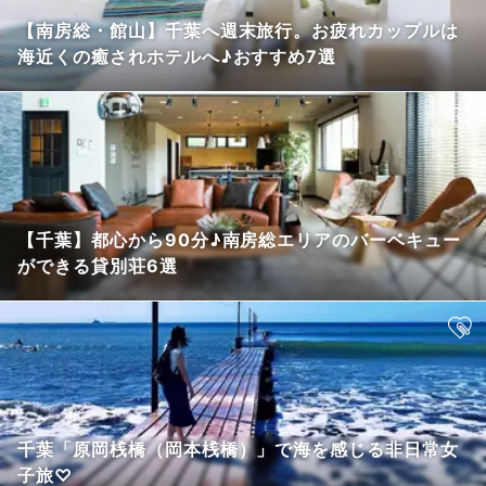
【南房総・館山】千葉へ週末旅行。お疲れカップルは
海近くの癒されホテルへ♪おすすめ7選
【千葉】都心から90分♪南房総エリアのバーベキュー
ができる貸別荘6選
千葉「原岡桟橋（岡本桟橋）」で海を感じる非日常女
子旅♡