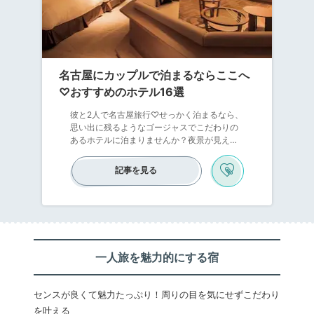
名古屋にカップルで泊まるならここへ
♡おすすめのホテル16選
彼と2人で名古屋旅行♡せっかく泊まるなら、
思い出に残るようなゴージャスでこだわりの
あるホテルに泊まりませんか？夜景が見える
ホテル、朝食が美味しいホテル、アクセス抜
群で観光に便利なホテルなどなど。名古屋に
記事を見る
は、カップル旅行で泊まりたくなるホテルば
かり。おしゃれで素敵なホテルに泊まれば、
名古屋の2人旅が快適でよりよいものになりま
すよ。それでは、ご紹介していきます。
一人旅を魅力的にする宿
センスが良くて魅力たっぷり！周りの目を気にせずこだわり
を叶える