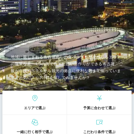
地域に親しまれる名古屋めしの食べ歩きや歴史感じるエリア
の散策など、1つの街で色々な思い出作りができる名古屋。ご
飯が自慢のホテルから観光の拠点に便利な宿まで揃っていま
す。お気に入りの1軒を探してみませんか？
エリアで選ぶ
予算に合わせて選ぶ
一緒に行く相手で選ぶ
こだわり条件で選ぶ