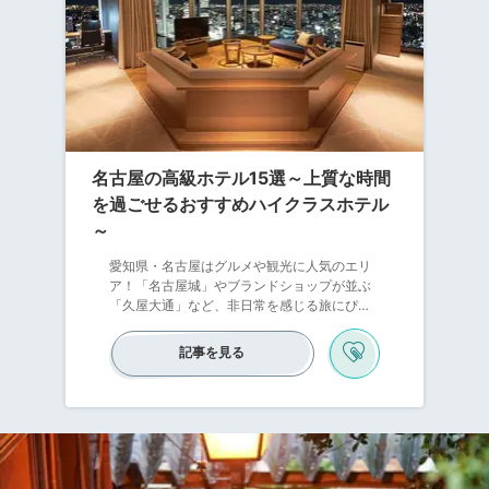
名古屋の高級ホテル15選～上質な時間
を過ごせるおすすめハイクラスホテル
～
愛知県・名古屋はグルメや観光に人気のエリ
ア！「名古屋城」やブランドショップが並ぶ
「久屋大通」など、非日常を感じる旅にぴっ
たりの場所です。そんな名古屋には、ラグジ
ュアリーな時間を過ごせるハイクラスホテル
記事を見る
がたくさん！高層階から夜景が一望できた
り、新しくなったテレビ塔「MIRAI TOWER」
に泊まれたり。この記事ではicotto編集部が厳
選した、記念日にもおすすめの高級ホテルを
ご紹介します。