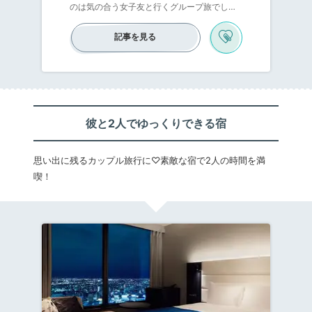
のは気の合う女子友と行くグループ旅でしょ
う。昼間は観光、夜は広いお部屋で女子トー
クと、昼も夜もたっぷり楽しめる旅は女子に
記事を見る
元気を与えてくれます♪今回は、東京から約1
時間半で行ける名古屋の「5人以上が1室で泊
まれるホテル」をご紹介します♪
彼と2人でゆっくりできる宿
思い出に残るカップル旅行に♡素敵な宿で2人の時間を満
喫！