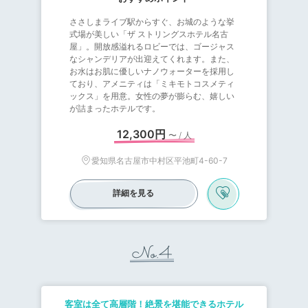
ささしまライブ駅からすぐ、お城のような挙
式場が美しい「ザ ストリングスホテル名古
屋」。開放感溢れるロビーでは、ゴージャス
なシャンデリアが出迎えてくれます。また、
お水はお肌に優しいナノウォーターを採用し
ており、アメニティは「ミキモトコスメティ
ックス」を用意。女性の夢が膨らむ、嬉しい
が詰まったホテルです。
12,300円
〜 / 人
愛知県名古屋市中村区平池町4-60-7
詳細を見る
No.4
客室は全て高層階！絶景を堪能できるホテル