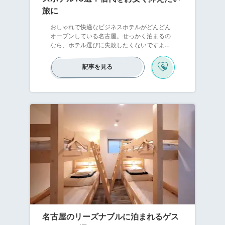
旅に
おしゃれで快適なビジネスホテルがどんどん
オープンしている名古屋。せっかく泊まるの
なら、ホテル選びに失敗したくないですよ
ね。朝食が美味しくてバストイレ別でアクセ
ス良し、さらにコスパがよければ◎。そんな
記事を見る
ワガママを叶えてくれる、名古屋のおすすめ
ビジネスホテルをご紹介します。移動するの
に便利な名古屋駅の近くや栄など、繁華街に
あるホテルに泊まれば、より名古屋を楽しめ
ますよ。ぜひ1泊して「名古屋城」や「熱田神
宮」などの観光名所をたっぷり巡りましょう♪
名古屋のリーズナブルに泊まれるゲス