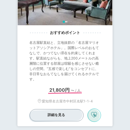
名古屋駅直結と、立地抜群の「名古屋マリオ
ットアソシアホテル」。国際レベルのおもて
なしで、かつてない滞在を約束してくれま
す。駅直結ながらも、地上200メートルの高
層階に位置する部屋は喧騒を感じさせない癒
しの空間。“五感で楽しむ”をコンセプトに、
非日常なおもてなしを届けてくれるホテルで
す。
21,800円
〜 / 人
愛知県名古屋市中村区名駅1-1-4
詳細を見る