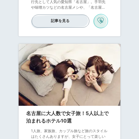
行先として人気の愛知県「名古屋」。手羽先
や味噌カツなどの名古屋メシや、「名古屋
城」や「熱田神宮」などの観光スポットを楽
しむ友達同士の名古屋女子旅、せっかくなら
記事を見る
魅力的なホテルでもっと素敵な思い出にしま
せんか？今回ご紹介するホテルは、編集者お
すすめのおしゃれデザインホテルだけ！可愛
いホテルに泊まれば、もっともっと名古屋女
子旅が楽しくなるはずですよ♡
名古屋に大人数で女子旅！5人以上で
泊まれるホテル10選
1人旅、家族旅、カップル旅など旅のスタイル
はたくさんありますが、女子にとって楽しい