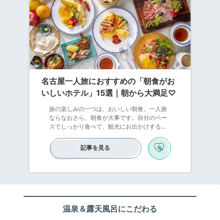
名古屋一人旅におすすめの「朝食がお
いしいホテル」15選｜朝から大満足♡
旅の楽しみの一つは、おいしい朝食。一人旅
ならなおさら、朝食が大事です。自分のペー
スでしっかり食べて、観光にお出かけする元
気をチャージしましょう。名古屋には、朝食
がおいしいホテルがたくさん揃っています
記事を見る
よ。その中から、たっぷり朝食を食べられて
女子一人旅におすすめのホテルを予算別でピ
ックアップしました。旅の予算と合わせて、
気になる朝食があるホテルを探してみてくだ
さいね。お腹いっぱいになって、名古屋を満
喫しましょう！
温泉＆露天風呂にこだわる