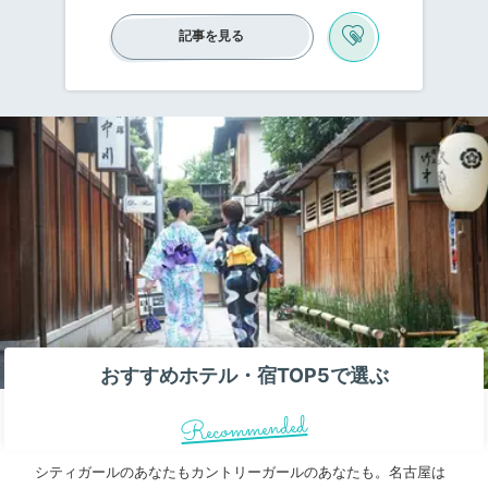
場付きのホテルがたくさんあります。旅の観
光でたくさん歩いた後や、仕事をして疲れた
記事を見る
身体には、大浴場で手足を伸ばしてのんびり
するのが一番！広いお風呂に入って、心身と
もに癒されませんか？天然温泉を楽しめるホ
テルもあり、疲れをリセットできますよ。本
記事では、名古屋の大浴場付きホテルを厳選
してご紹介します！
おすすめホテル・宿TOP5で選ぶ
Recommended
シティガールのあなたもカントリーガールのあなたも。名古屋は