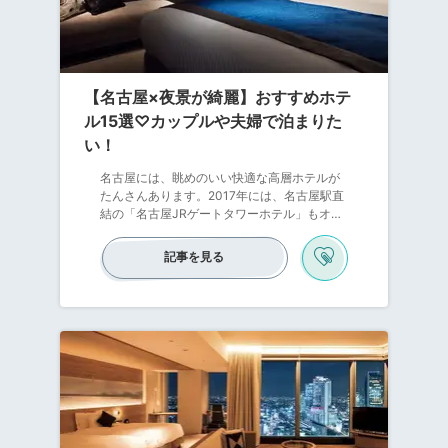
【名古屋×夜景が綺麗】おすすめホテ
ル15選♡カップルや夫婦で泊まりた
い！
名古屋には、眺めのいい快適な高層ホテルが
たんさんあります。2017年には、名古屋駅直
結の「名古屋JRゲートタワーホテル」もオー
プン。名古屋中心部にあって、素晴らしい夜
景とともに贅沢なステイが楽しめる個性的な
記事を見る
ホテルがそろいました。名古屋観光の際はも
ちろん、夜景だけを満喫するために宿泊する
のもおすすめ。カップルや夫婦にとって忘れ
られないスペシャルな時間を過ごせるはずで
す。