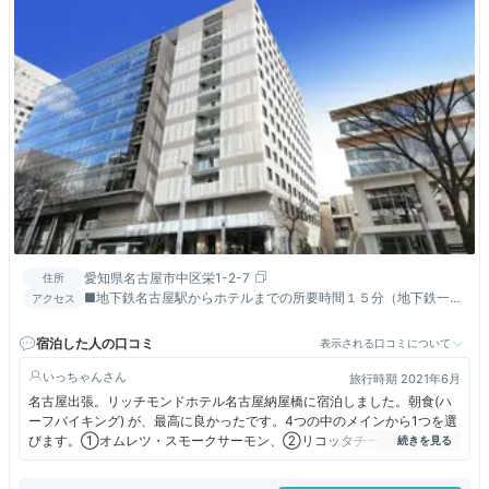
愛知県名古屋市中区栄1-2-7
住所
■地下鉄名古屋駅からホテルまでの所要時間１５分（地下鉄一
アクセス
駅）■地下鉄東山線伏見駅７番出口より徒歩４分
宿泊した人の口コミ
表示される口コミについて
いっちゃん
旅行時期 2021年6月
名古屋出張。リッチモンドホテル名古屋納屋橋に宿泊しました。朝食(ハ
ーフバイキング) が、最高に良かったです。4つの中のメインから1つを選
びます。①オムレツ・スモークサーモン、②リコッタチーズのパンケー
キ、③小倉トースト、④和定食僕はパンケーキを選びました。メイン
に、サラダ、副菜、フリードリンク付です。これで、1300円は、お得感