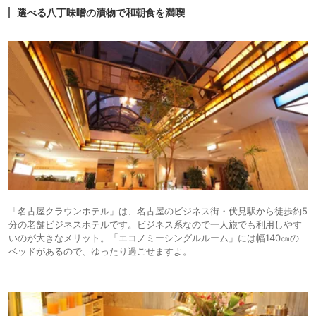
21,750円〜
21,800円〜
14.
シティホ
名古屋マリオット
選べる八丁味噌の漬物で和朝食を満喫
アソシアホテル
icotto
楽天トラベル
テル
16,890円〜
15,800円〜
シティホ
15.
ヒルトン名古屋
icotto
楽天トラベル
テル
「名古屋クラウンホテル」は、名古屋のビジネス街・伏見駅から徒歩約5
分の老舗ビジネスホテルです。ビジネス系なので一人旅でも利用しやす
いのが大きなメリット。「エコノミーシングルルーム」には幅140㎝の
ベッドがあるので、ゆったり過ごせますよ。