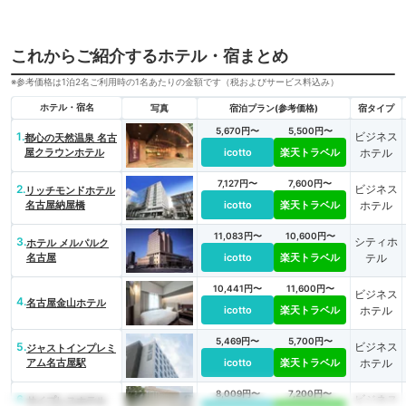
これからご紹介するホテル・宿まとめ
※参考価格は1泊2名ご利用時の1名あたりの金額です（税およびサービス料込み）
ホテル・宿名
写真
宿泊プラン(参考価格)
宿タイプ
5,670円〜
5,500円〜
1.
ビジネス
都心の天然温泉 名古
屋クラウンホテル
icotto
楽天トラベル
ホテル
7,127円〜
7,600円〜
2.
ビジネス
リッチモンドホテル
名古屋納屋橋
icotto
楽天トラベル
ホテル
11,083円〜
10,600円〜
3.
シティホ
ホテル メルパルク
名古屋
icotto
楽天トラベル
テル
10,441円〜
11,600円〜
ビジネス
4.
名古屋金山ホテル
icotto
楽天トラベル
ホテル
5,469円〜
5,700円〜
5.
ビジネス
ジャストインプレミ
アム名古屋駅
icotto
楽天トラベル
ホテル
8,009円〜
7,200円〜
6.
ビジネス
サイプレスホテル