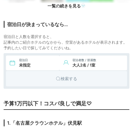
名古屋駅前
icotto
楽天トラベル
ホテル
一覧の続きを見る
3,300円〜
7.
ビジネス
名古屋ガーランドホ
テル
icotto
楽天トラベル
ホテル
宿泊日が決まっているなら…
8.
ANAクラウンプラ
7,900円〜
シティホ
ザホテルグランコー
宿泊日と人数を選択すると、
icotto
楽天トラベル
テル
ト名古屋
記事内のご紹介ホテルのなかから、空室があるホテルが表示されます。
予約したい日で探してみてくださいね。
9,270円〜
10,000円〜
9.
シティホ
三井ガーデンホテル
名古屋プレミア
icotto
楽天トラベル
テル
宿泊日
宿泊者数 / 部屋数
未指定
大人2名 / 1室
10,923円〜
10,600円〜
シティホ
10.
名古屋東急ホテル
icotto
楽天トラベル
テル
検索する
6,662円〜
7,700円〜
11.
シティホ
ザ ロイヤルパーク
キャンバス 名古屋
icotto
楽天トラベル
テル
9,520円〜
10,000円〜
12.
シティホ
名鉄グランドホテ
予算1万円以下！コスパ良しで満足♡
ル
icotto
楽天トラベル
テル
19,487円〜
16,800円〜
13.
ビジネス
名古屋プリンスホ
1.「名古屋クラウンホテル」伏見駅
テル スカイタワー
icotto
楽天トラベル
ホテル