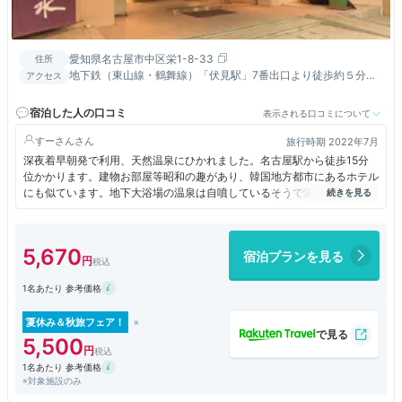
愛知県名古屋市中区栄1-8-33
住所
地下鉄（東山線・鶴舞線）「伏見駅」7番出口より徒歩約５分。
アクセス
ＪＲ「名古屋駅」より車で約５分・徒歩約２０分。
宿泊した人の口コミ
表示される口コミについて
すーさん
旅行時期 2022年7月
深夜着早朝発で利用、天然温泉にひかれました。名古屋駅から徒歩15分
位かかります。建物お部屋等昭和の趣があり、韓国地方都市にあるホテル
にも似ています。地下大浴場の温泉は自噴しているそうで湯船にしばらく
つかっていると心地よい汗をかくことができました。朝食はきしめん等も
ある標準的なものです。お部屋は２Ｆにアサインされなるべく階段を利用
しました。宴会場前の名古屋鳥瞰図がユニークです。ビジネスユースのリ
5,670
宿泊プランを見る
ピーターさんを多く見かけました。
1名あたり 参考価格
夏休み＆秋旅フェア！
5,500
1名あたり 参考価格
※対象施設のみ