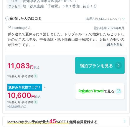
愛知県名古屋市東区葵3-16-16
住所
地下鉄東山線「千種駅」下車１番出口徒歩１分
アクセス
宿泊した人の口コミ
表示される口コミについて
beanbag
旅行時期 2024年8月
孫を連れて夏休みに１泊しました。トリプルルームで検索したらヒットし
たのがこのホテル。中央西線・地下鉄東山線千種駅至近、足回りが良いの
が決め手です。
地下駐車場は機械式ですが、北米サイズの車もOK。これも決め手の一つ
になりました。翌日12時まで1,000円と安く、地下鉄を使って翌日午前中
11,083
宿泊プランを見る
の観光にも便利でした。担当者も親切です。
1名あたり 参考価格
吹き抜けのロビーやフロントも立派。１&#12316;４階は結婚式場や宴会
場、レストランが設置され、昔懐かしいシティホテルです。ビジネスホテ
ルの進化した現在では、宿泊目的で訪れることは少なくなりました。
夏休み＆秋旅フェア！
10,600
部屋もクラシックなホテルルーム。広さは十分で、エキストラベッドを入
1名あたり 参考価格
れても余裕。洗面台はバスルームと分離され、十分な広さ。バスルーム、
※対象施設のみ
客室とも清潔です。
静かで落ち着いた空間。私たちの諸条件にピッタリ。たまにはこうした滞
在も悪くありません。