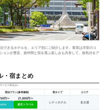
宿泊できるホテルを、エリア別にご紹介します。客室は洋室のコ
ションが豊富。旅仲間と宿を選ぶ楽しみも共有して、旅気分をア
ル・宿まとめ
びサービス料込み）
宿泊プラン(参考価格)
宿タイプ
エリア
,750円〜
21,800円〜
シティホテル
名古屋
cotto
楽天トラベル