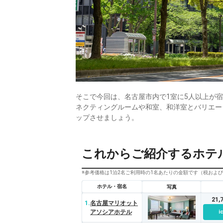
そこで今回は、名古屋市内で1室に5人以上が
ネクティングルームや和室、和洋室とバリエー
ップさせましょう。
これからご紹介するホテ
※参考価格は1泊2名ご利用時の1名あたりの金額です（税およ
ホテル・宿名
写真
21
1.
名古屋マリオット
アソシアホテル
i