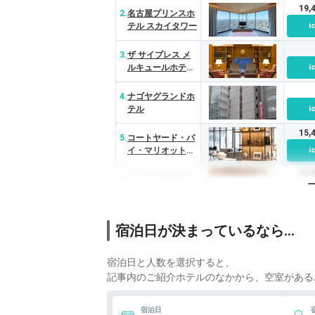
19
2.
名古屋プリンスホ
テル スカイタワー
i
3.
ザ サイプレス メ
ルキュールホテル
i
名古屋
4.
ナゴヤグランドホ
テル
i
15
5.
コートヤード・バ
イ・マリオット名
i
古屋
10
6.
ベッセルホテルカ
ンパーナ名古屋
i
10
宿泊日が決まっているなら…
7.
名古屋東急ホテル
i
13
宿泊日と人数を選択すると、
8.
グランドベース大
須
i
記事内のご紹介ホテルのなかから、空室がある
10
9.
KKRホテル名古屋
宿泊日