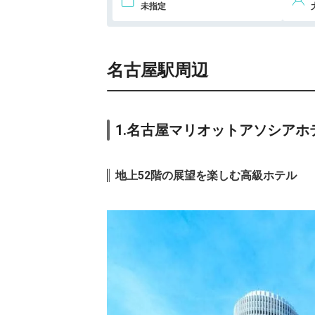
（国家公務員共済
i
未指定
組合連合会名古屋
共済会館）
10.
ハーバーロッジ
i
なごや
名古屋駅周辺
1.名古屋マリオットアソシアホ
地上52階の展望を楽しむ高級ホテル