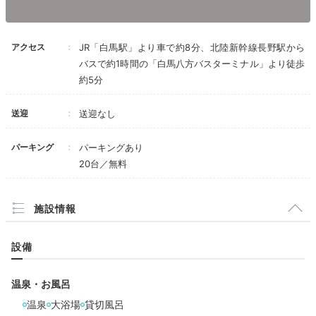
アクセス
JR「白馬駅」より車で約8分、北陸新幹線長野駅から
バスで約1時間の「白馬八方バスターミナル」より徒歩
約5分
送迎
送迎なし
パーキング
パーキングあり
20台／無料
温泉
大浴
ゆりりんさんの投稿
温泉で旅の疲れをリフレッシュ。肌に優しい天然アルカ
施設情報
リ性単純温泉で、疲労回復や美肌効果が期待できます
よ。
大浴場は24時間利用できる
ので、早朝や深夜など
設備
好きなタイミングで入浴できるのもありがたいですね。
温泉・お風呂
温泉
大浴場
貸切風呂