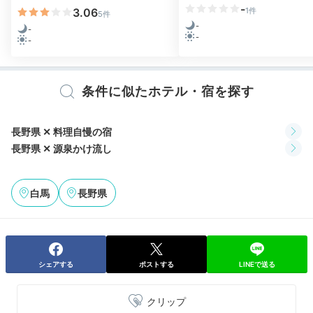
-
3.06
1件
5件
-
-
Relax
-
-
20:00
イグサの香り漂う
条件に似たホテル・宿を探す
貸切風呂でリラックス
長野県 ✕ 料理自慢の宿
長野県 ✕ 源泉かけ流し
白馬
長野県
シェアする
ポストする
LINEで送る
貸切風呂
クリップ