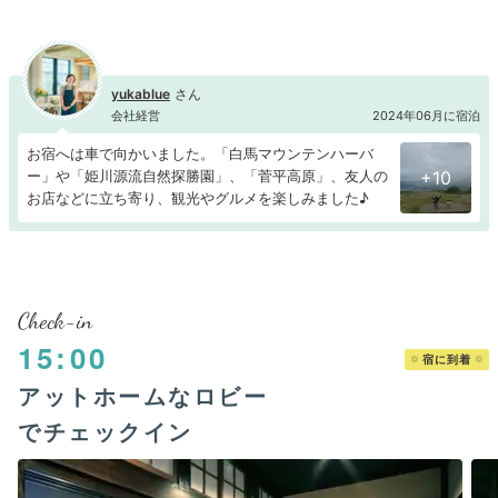
yukablue
会社経営
2024年06月に宿泊
お宿へは車で向かいました。「白馬マウンテンハーバ
ー」や「姫川源流自然探勝園」、「菅平高原」、友人の
+10
お店などに立ち寄り、観光やグルメを楽しみました♪
Check-in
15:00
宿に到着
アットホームなロビー
でチェックイン