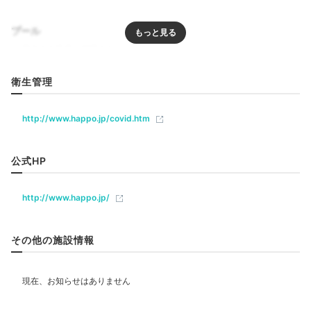
yukablue
プール
チェックイン後はお風呂に入りました。
リラクゼーション
衛生管理
Dinner
http://www.happo.jp/covid.htm
18:00
飲食
自家製食材を使用した
公式HP
手作り夕食に舌鼓
ベビー＆子供関連
http://www.happo.jp/
部屋情報
その他の施設情報
和室
洋室
その他館内施設
宴会場