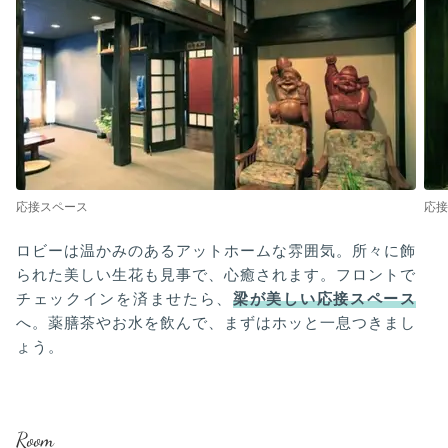
応接スペース
応接
ロビーは温かみのあるアットホームな雰囲気。所々に飾
られた美しい生花も見事で、心癒されます。フロントで
チェックインを済ませたら、
梁が美しい応接スペース
へ。薬膳茶やお水を飲んで、まずはホッと一息つきまし
ょう。
Room