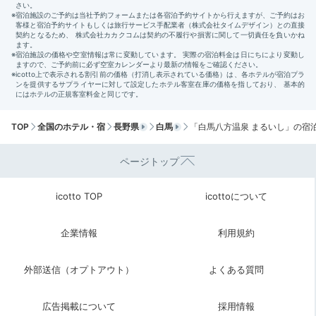
和洋室のベッド
客室でくつろいでから、明日に備えて早めに就寝しまし
ょう。マットレスは全室寝具メーカー「nishikawa(に
TOP
全国のホテル・宿
長野県
白馬
「白馬八方温泉 まるいし」の宿
しかわ)」の「エアー」。
自然な寝姿勢をキープしてく
れる
ので、快眠できて翌日も元気に出かけられそうです
ページトップ
♪
icotto TOP
icottoについて
企業情報
利用規約
yukablue
外部送信（オプトアウト）
よくある質問
朝早く出発していたので、夕食後はゆっくりしてから早めに寝まし
た。
広告掲載について
採用情報