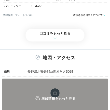
観も楽しめて疲れた心も癒されます。
全館Wi-Fi対応な
ので、気兼ねなくネットを使える
バリアフリー
3.20
のも嬉しいところ。
情報提供：フォートラベル
表示される口コミについて
yukablue
口コミをもっと見る
和室に宿泊。窓から見える
白馬山の景色は、スイスのよ
う
でした。
+1
地図・アクセス
住所
長野県北安曇郡白馬村八方5061
Onsen
16:00
美肌効果が期待できる
美人の湯を堪能