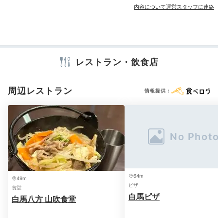
内容について運営スタッフに連絡
アメニティ
夕食
お造
テレビ
セーフティボックス
洗浄機付トイレ
浴衣
歯ブラシ
roreru23606さんの投稿
カミソリ
タオル
バスタオル
お茶セット
電気ポット
お食事処での夕食は、
地元食材にこだわった和食
。お米
レストラン・飲食店
や野菜、山菜は自家製の新鮮なものを使っているので、
ここだけの絶品料理を味わえますよ。信州産の魚のお造
周辺レストラン
りや馬刺しなど、どれもおいしくてどんどん食べたくな
情報提供：
※設備・アメニティは、確認が取れている情報を表示しています。
ります。
yukablue
お重に入ったバラエティに富んだお料理をいただきまし
64m
49m
た。
どれも手作りで丁寧に作られている感じ
がとても印
+8
ピザ
食堂
象的でした。
白馬ピザ
白馬八方 山吹食堂