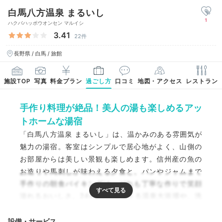
白馬八方温泉 まるいし
1
ハクバハッポウオンセン マルイシ
3.41
22件
長野県 / 白馬 / 旅館
施設TOP
写真
料金プラン
過ごし方
口コミ
地図・アクセス
レストラン
手作り料理が絶品！美人の湯も楽しめるアッ
トホームな湯宿
「白馬八方温泉 まるいし」は、温かみのある雰囲気が
魅力の湯宿。客室はシンプルで居心地がよく、山側の
お部屋からは美しい景観も楽しめます。信州産の魚の
お造りや馬刺しが味わえる夕食と、パンやジャムまで
手作りの朝食バイキングは、どれも丁寧な作りで笑顔
溢れるおいしさ。24時間利用できる温泉大浴場や、洗
い場が畳敷きの貸切風呂も見逃せません。都会の喧騒
から離れた湯宿で、癒しのステイを体験してみてくだ
設備・サービス