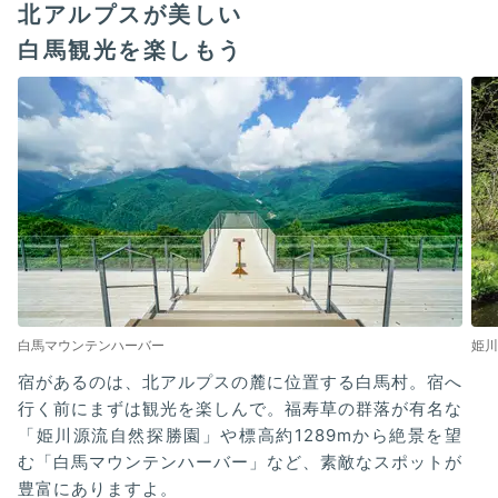
北アルプスが美しい
白馬観光を楽しもう
白馬マウンテンハーバー
姫川
宿があるのは、北アルプスの麓に位置する白馬村。宿へ
行く前にまずは観光を楽しんで。福寿草の群落が有名な
「姫川源流自然探勝園」や標高約1289mから絶景を望
む「白馬マウンテンハーバー」など、素敵なスポットが
豊富にありますよ。