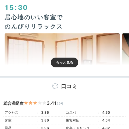
15:30
居心地のいい客室で
のんびりリラックス
口コミ
3.41
総合満足度
和室
和洋
22件
アクセス
3.86
コスパ
4.50
客室は全17室。和室や和洋室など、どのお部屋もシン
客室
3.86
接客対応
4.54
プルで居心地抜群です。山が見えるお部屋を選べば、景
風呂
3.96
食事・ドリンク
4.82