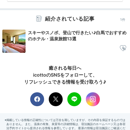
夕食後は再び温泉を楽しんでみてはいかがでしょう？大
浴場もいいですが、自分達だけでゆっくり入浴したいな
ら貸切風呂(有料)がおすすめ。
洗い場が畳敷き
になって
紹介されている記事
1件
いるので、イグサの香りに癒されながら温泉を楽しめま
すよ。
スキーやスノボ、登山で行きたい♪白馬でおすすめ
のホテル・温泉旅館13選
Night
22:00
癒される毎日へ
icottoのSNSをフォローして、
心地いいマットレスで
リフレッシュできる情報を受け取ろう♪
ぐっすり快眠