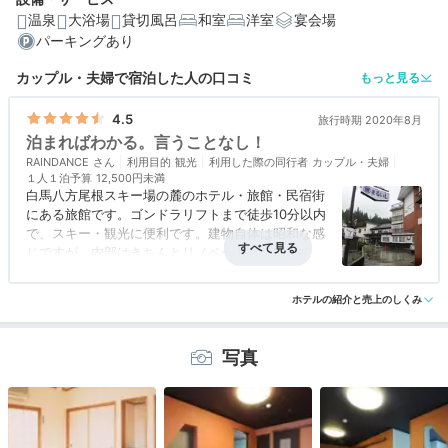
温泉
大浴場
貸切風呂
和室
洋室
宴会場
さいね。
パーキングあり
カップル・夫婦で宿泊した人の口コミ
もっと見る
4.5
旅行時期 2020年8月
編集部おすすめの３つのポイント
泊まればわかる。言うことなし！
RAINDANCE
利用目的
観光
利用した際の同行者
カップル・夫婦
自家製や地元食材にこだわった絶品手作り料理に舌鼓
１人１泊予算
12,500円未満
白馬八方尾根スキー場の麓のホテル・旅館・民宿街
アルカリ性単純泉の美肌の湯をかけ流しで贅沢に堪能
にある旅館です。ゴンドラリフトまで徒歩10分以内
で、スキー・観光に便利です。建物自体は昭和な感
自然な寝姿勢をキープするマットレスで、ぐっすり快眠
じですが、内部はきちんとリノベートされていて快
適です。温泉は露天はありませんが良い源泉のお湯
アクセス
4.5
コスパ
5.0
客室
4.5
接客対応
5.0
風呂
4.0
で、この宿の特筆は何と言っても料理です、この料
ホテルの紹介と売上のしくみ
食事・ドリンク
5.0
バリアフリー
評価なし
金でこの食事内容は驚愕です。スタッフの対応も丁
寧で好感が持て、次回白馬八方に来る際もここを選
びます。
写真