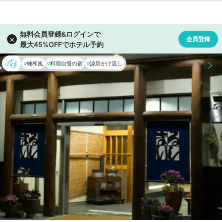
純和風
料理自慢の宿
源泉かけ流し