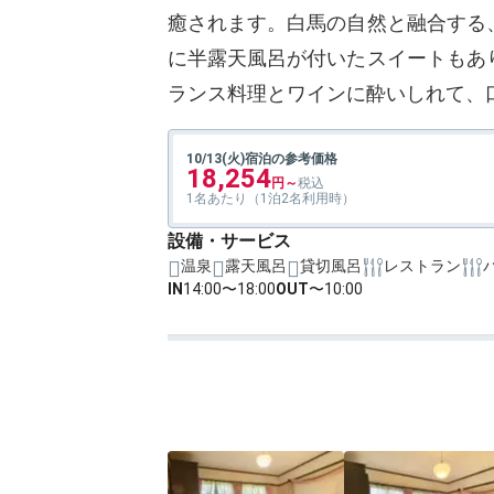
癒されます。白馬の自然と融合する
に半露天風呂が付いたスイートもあ
ランス料理とワインに酔いしれて、
10/13(火)宿泊の参考価格
18,254
1名あたり（1泊2名利用時）
設備・サービス
温泉
露天風呂
貸切風呂
レストラン
IN
14:00〜18:00
OUT
〜10:00