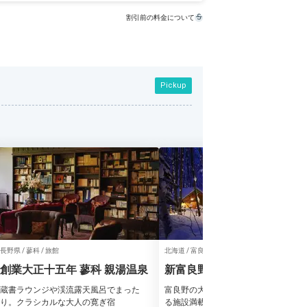
割引前の料金について
Pickup
長野県 / 蓼科 / 旅館
北海道 / 富良野 / リゾートホテル
創業大正十五年 蓼科 親湯温泉
新富良野プリンスホテル
蔵書ラウンジや渓流露天風呂でまった
富良野の大自然を満喫！敷地内で楽し
り。クラシカルな大人の寛ぎ宿
る施設満載のリゾートホテル