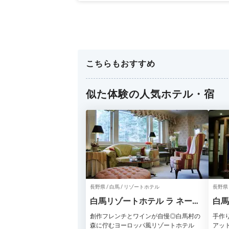
こちらもおすすめ
似た体験の人気ホテル・宿
長野県 / 白馬 / リゾートホテル
長野県 
白馬リゾートホテル ラ ネージ
白馬
ュ東館・西館
創作フレンチとワインが自慢◎白馬村の
手作
森に佇むヨーロッパ風リゾートホテル
アッ