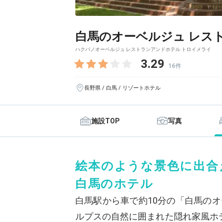
白馬のオーベルジュ レス
ハクバノオーベルジュ レストランアンドホテル トロイメライ
3.29
16件
長野県 / 白馬 / リゾートホテル
施設TOP
写真
絵本のような景色に出合
白馬のホテル
白馬駅から車で約10分の「白馬のオ
ルプスの自然に囲まれた隠れ家風ホ