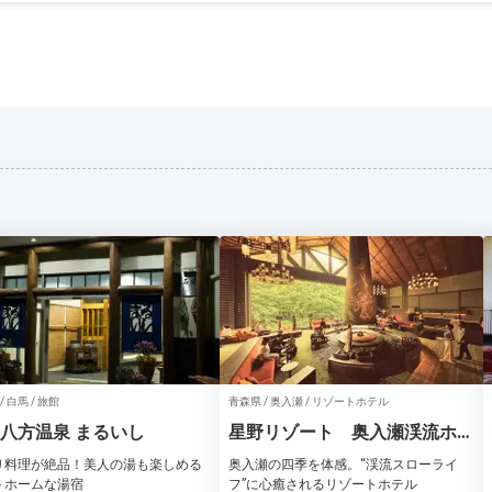
/ 白馬 / 旅館
青森県 / 奥入瀬 / リゾートホテル
八方温泉 まるいし
星野リゾート 奥入瀬渓流ホテ
ル
り料理が絶品！美人の湯も楽しめる
奥入瀬の四季を体感。“渓流スローライ
トホームな湯宿
フ”に心癒されるリゾートホテル