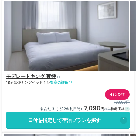
モデレートキング 禁煙
18㎡
禁煙
キングベッド 1 台
客室の詳細
49%OFF
13,900円
7,090
1名あたり（1泊2名利用時）
日付を指定して宿泊プランを探す