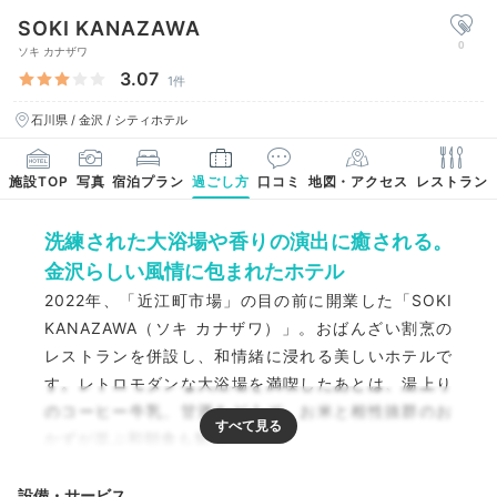
SOKI KANAZAWA
0
ソキ カナザワ
3.07
1件
石川県 / 金沢 / シティホテル
施設TOP
写真
宿泊プラン
過ごし方
口コミ
地図・アクセス
レストラン
洗練された大浴場や香りの演出に癒される。
金沢らしい風情に包まれたホテル
2022年、「近江町市場」の目の前に開業した「SOKI
KANAZAWA（ソキ カナザワ）」。おばんざい割烹の
レストランを併設し、和情緒に浸れる美しいホテルで
す。レトロモダンな大浴場を満喫したあとは、湯上り
のコーヒー牛乳、甘酒をどうぞ。お米と相性抜群のお
かずが並ぶ和朝食も魅力！
設備・サービス