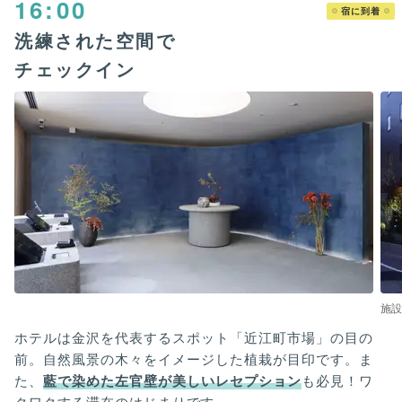
16:00
宿に到着
洗練された空間で
チェックイン
施設
ホテルは金沢を代表するスポット「近江町市場」の目の
前。自然風景の木々をイメージした植栽が目印です。ま
た、
藍で染めた左官壁が美しいレセプション
も必見！ワ