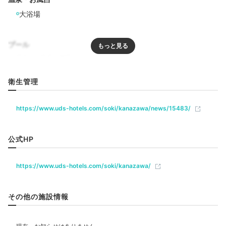
大浴場
共用スペースでは、宿泊客なら誰でも無料参加できるア
プール
クティビティ「サシェ（香り袋）づくり体験」を開催し
ています。
香り豊かなアロマオイルを、石川県産のヒバ
チップに振りかけて
出来上がり。お土産としても
リラクゼーション
衛生管理
GOOD♡
https://www.uds-hotels.com/soki/kanazawa/news/15483/
飲食
レストラン
mo_chii17
公式HP
部屋が本当に綺麗でインスタ映えに最適だったので、友
ベビー＆子供関連
https://www.uds-hotels.com/soki/kanazawa/
達と写真を撮ったりしていました。無料でサシェ作り体
+2
ベビーベッド
ベッドガード
験もしました！
その他の施設情報
部屋情報
洋室
ユニバーサルルーム