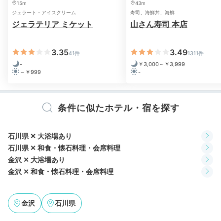
15m
43m
ンター
が出迎えてくれますよ。
ジェラート・アイスクリーム
寿司、海鮮丼、海鮮
ジェラテリア ミケット
山さん寿司 本店
Night
3.35
3.49
41件
1311件
21:00
-
￥3,000～￥3,999
～￥999
-
手足を伸ばして
大浴場で癒されて
条件に似たホテル・宿を探す
石川県 ✕ 大浴場あり
石川県 ✕ 和食・懐石料理・会席料理
金沢 ✕ 大浴場あり
金沢 ✕ 和食・懐石料理・会席料理
金沢
石川県