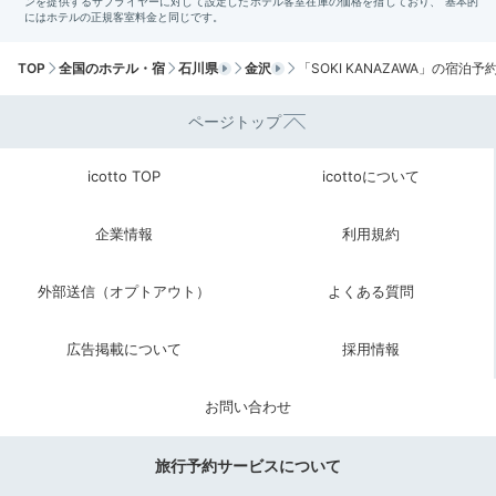
TOP
全国のホテル・宿
石川県
金沢
「SOKI KANAZAWA」の宿泊予
mo_chii17
ページトップ
夜は、夜食を部屋で食べてテレビでYouTubeを見てから寝ました。
icotto TOP
icottoについて
企業情報
利用規約
2日目
外部送信（オプトアウト）
よくある質問
広告掲載について
採用情報
Breakfast
08:00
お問い合わせ
和の朝食で
旅行予約サービスについて
栄養チャージ