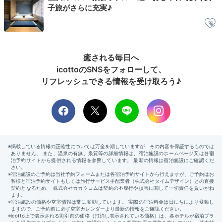
子旅がさらに充実♪
環境に配慮した
アメニティ
癒される毎日へ
icottoのSNSをフォローして、
リフレッシュできる情報を受け取ろう♪
お風呂から戻ってきたら、すっぴんのままお部屋でゆっ
たり過ごす時間♪
竹製歯ブラシや再生綿を使用した寝具
など、環境に配慮したアメニティが揃っているのが特徴
的です。仲の良いお友達と、気楽な夜のひとときをどう
ぞ。