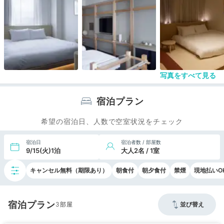
写真をすべて見る
宿泊プラン
希望の宿泊日、人数で空室状況をチェック
宿泊日
宿泊者数 / 部屋数
9/15(火)1泊
大人2名 / 1室
キャンセル無料（期限あり）
朝食付
朝夕食付
禁煙
現地払いO
宿泊プラン
3
並び替え