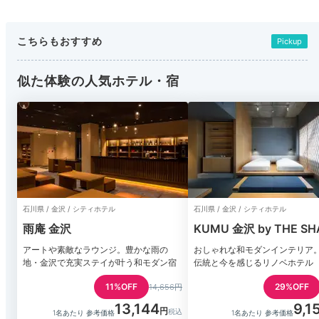
こちらもおすすめ
Pickup
似た体験の人気ホテル・宿
石川県 / 金沢 / シティホテル
石川県 / 金沢 / シティホテル
雨庵 金沢
KUMU 金沢 by THE SH
HOTELS
アートや素敵なラウンジ。豊かな雨の
おしゃれな和モダンインテリア
地・金沢で充実ステイが叶う和モダン宿
伝統と今を感じるリノベホテル
11%OFF
29%OFF
14,656円
13,144
9,1
1名あたり 参考価格
1名あたり 参考価格