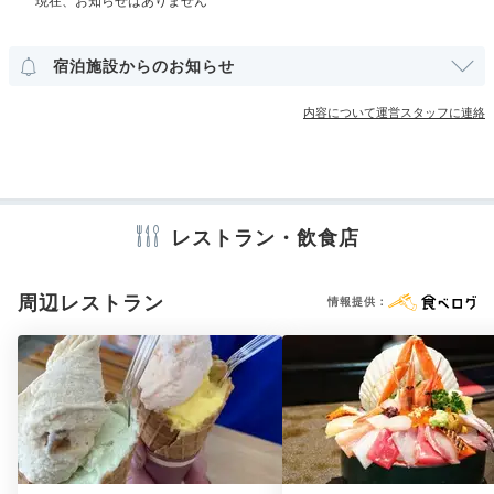
Dinner
19:00
その他館内施設
宿泊施設からのお知らせ
おばんざいを
ランドリーコーナー
内容について運営スタッフに連絡
館内レストランで
アメニティ
テレビ
冷蔵庫
スリッパ
セーフティボックス
洗浄機付トイレ
シャンプー
コンディショナー
ボディソープ
ドライヤー
加湿器
レストラン・飲食店
周辺レストラン
情報提供：
※設備・アメニティは、確認が取れている情報を表示しています。
ホテル1階の和食料理店「空潮/空汐（そらしお）」で夕
食はいかが？味わい深いおばんざい割烹が味わえる、落
ち着いた空間です。
約8mの天然木タモ材の一枚板カウ