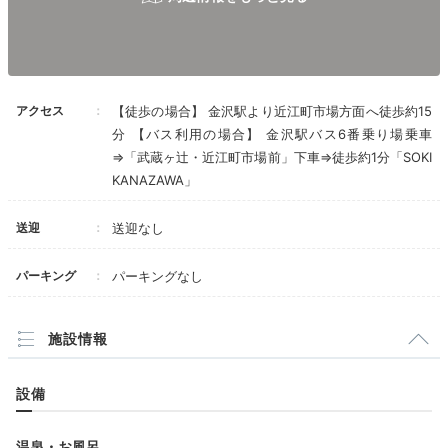
た。アメニティも充実しており、部屋の色は淡い色で包
+3
まれていて落ち着く素敵な雰囲気でした。
アクセス
【徒歩の場合】 金沢駅より近江町市場方面へ徒歩約15
分 【バス利用の場合】 金沢駅バス6番乗り場乗車
Freetime
⇒「武蔵ヶ辻・近江町市場前」下車⇒徒歩約1分「SOKI
17:00
KANAZAWA」
香りの世界へようこそ
送迎
送迎なし
サシェ作り体験
パーキング
パーキングなし
施設情報
設備
温泉・お風呂