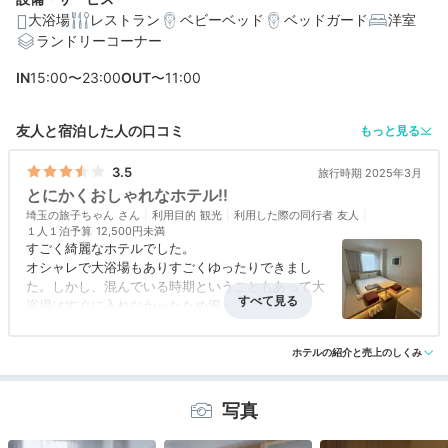
大浴場
レストラン
ベビーベッド
ベッドガード
洋室
ランドリーコーナー
編集部おすすめの３つのポイント
IN
15:00〜23:00
OUT
〜11:00
全12タイプのお部屋は、白木や鉄を使ったシンプルミニ
マム空間
友人と宿泊した人の口コミ
もっと見る
宿泊者は無料で参加できる「香りのサシェ作り体験」
3.5
旅行時期 2025年3月
大浴場で全身リラックスしたあとに飲む、コーヒー牛乳
とにかくおしゃれなホテル!!
or甘酒♪
埼玉の旅子ちゃん
利用目的
観光
利用した際の同行者
友人
１人１泊予算
12,500円未満
すごく綺麗なホテルでした。
オシャレで大浴場もありすごくゆったりできまし
た。しかし、混んでいる時期ということもあって大
浴場はすぐに入れなかったため混んでいる時期に行
くことはあまりお勧めではないです。アクセスの面
アクセス
5.0
コスパ
3.0
客室
3.5
接客対応
5.0
風呂
3.0
では本当に良かったです。ひろめ市場が目の前にあ
ホテルの紹介と売上のしくみ
食事・ドリンク
評価なし
バリアフリー
5.0
るため、昼食も夕食もひろめ市場に行きました。ま
た、アメニティに関しては歯ブラシ以外は何もなか
ったのでしっかりと持っていくことをお勧めしま
写真
す!!!!