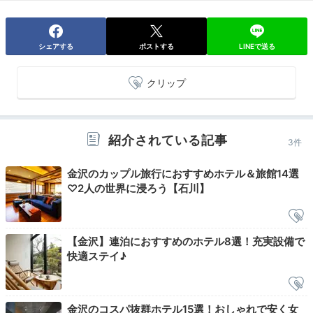
「SOKI KANAZAWA」には、大浴場があるのも嬉しい
ポイント♪この地域の公共浴場によくみられる、
昔なが
シェアする
ポストする
LINEで送る
らのロの字型の湯船
が特徴です。湯上がりにはコーヒー
牛乳や金沢の甘酒ドリンクがいただけますよ。
クリップ
紹介されている記事
3件
mo_chii17
金沢のカップル旅行におすすめホテル＆旅館14選
外で夕食後、部屋でまったりしてからホテルの大浴場に
♡2人の世界に浸ろう【石川】
行きました。お風呂の後に、コーヒー牛乳と甘酒が飲み
+3
放題だったところがおすすめです。
【金沢】連泊におすすめのホテル8選！充実設備で
快適ステイ♪
Relax
22:00
金沢のコスパ抜群ホテル15選！おしゃれで安く女