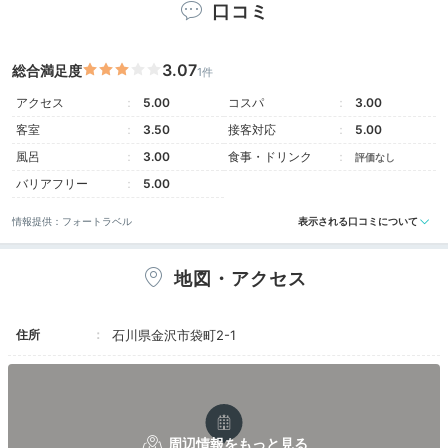
口コミ
3.07
総合満足度
1件
アクセス
5.00
コスパ
3.00
客室
3.50
接客対応
5.00
風呂
3.00
食事・ドリンク
評価なし
バリアフリー
5.00
ジャパニーズスタイルキング
スタ
情報提供：フォートラベル
表示される口コミについて
ジャパニーズスタイルキング、ツインなど旅のスタイル
に合わせて選べる全12タイプの客室。自然の素材感を
感じさせるデザインがシンプルかつおしゃれ。4名まで
地図・アクセス
泊まれるお部屋もあり、グループ旅にも最適です。
住所
石川県金沢市袋町2-1
mo_chii17
開業SALEでスタンダードキングのお部屋に泊まりまし