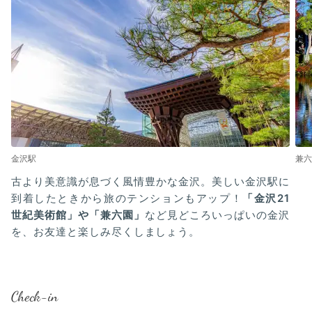
金沢駅
兼六
古より美意識が息づく風情豊かな金沢。美しい金沢駅に
到着したときから旅のテンションもアップ！
「金沢21
世紀美術館」や「兼六園」
など見どころいっぱいの金沢
を、お友達と楽しみ尽くしましょう。
Check-in