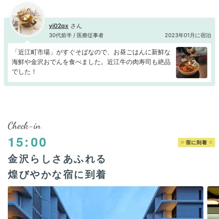
yi02qx
30代前半 / 医療従事者
2023年01月に宿泊
「近江町市場」がすぐそばなので、お昼ごはんに新鮮な
海鮮や金沢おでんを食べました。近江牛の肉寿司も絶品
+2
でした！
Check-in
15:00
宿に到着
金沢らしさあふれる
煌びやかな宿に到着