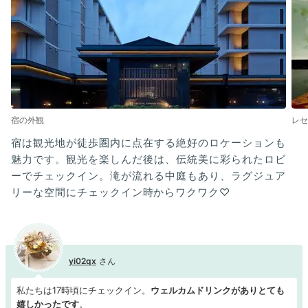
宿の外観
レセ
宿は観光地が徒歩圏内に点在する絶好のロケーションも
魅力です。観光を楽しんだ後は、伝統美に彩られたロビ
ーでチェックイン。滝が流れる中庭もあり、ラグジュア
リーな空間にチェックイン時からワクワク♡
yi02qx
私たちは17時頃にチェックイン。
ウェルカムドリンクがありとても
嬉しかったです
。