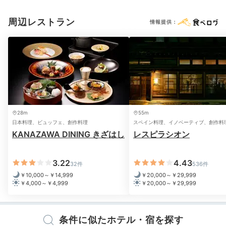
コンディショナー
ボディソープ
シャワーキャップ
入浴剤
メニュー
が並びます。ライトアップされた中庭を眺めな
タオル
バスタオル
ドライヤー
お茶セット
電気ポット
加湿器
周辺レストラン
情報提供：
がら優雅に。
※設備・アメニティは、確認が取れている情報を表示しています。
yi02qx
「きざはし」にてコース料理を。金箔の入ったシャンパ
ンがとても綺麗で思い出になりました。料理も金沢なら
+4
28m
55m
ではの食材やテーマで作られており、綺麗で美味しかっ
日本料理、ビュッフェ、創作料理
スペイン料理、イノベーティブ、創作料
たです。
KANAZAWA DINING きざはし
レスピラシオン
3.22
4.43
32件
536件
￥10,000～￥14,999
￥20,000～￥29,999
Bar
￥4,000～￥4,999
￥20,000～￥29,999
21:00
ピアノの音色がBGM
条件に似たホテル・宿を探す