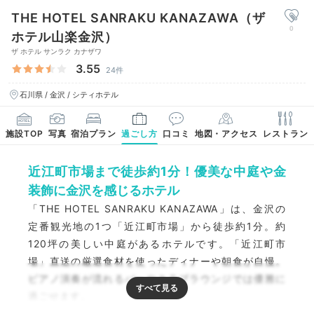
THE HOTEL SANRAKU KANAZAWA（ザ
0
ホテル山楽金沢）
ザ ホテル サンラク カナザワ
3.55
24件
石川県 / 金沢 / シティホテル
施設TOP
写真
宿泊プラン
過ごし方
口コミ
地図・アクセス
レストラン
近江町市場まで徒歩約1分！優美な中庭や金
装飾に金沢を感じるホテル
「THE HOTEL SANRAKU KANAZAWA」は、金沢の
定番観光地の1つ「近江町市場」から徒歩約1分。約
120坪の美しい中庭があるホテルです。「近江町市
場」直送の厳選食材を使ったディナーや朝食が自慢。
ピアノ演奏が流れるバーやクラブラウンジでは優雅に
過ごせます。