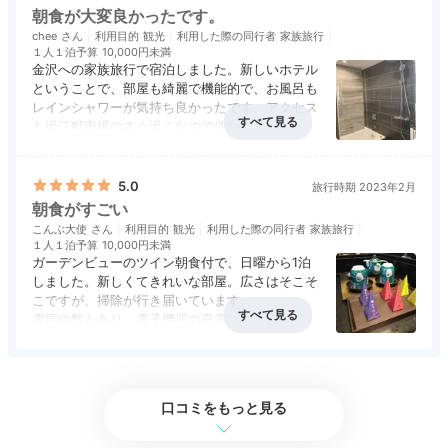
朝食が大変良かったです。
16:00
chee
利用目的
観光
利用した際の同行者
家族旅行
１人１泊予算
10,000円未満
クラブラウンジで
金沢への家族旅行で宿泊しました。新しいホテル
ということで、部屋も綺麗で機能的で、お風呂も
優雅にスイーツも♡
レインシャワーが気持ち良かったです。アクセス
も近江町市場のすぐ近くなので便利でした。一番
気に入ったのが朝食。朝からシャンパンを頂き、
アクセス
4.0
コスパ
4.5
客室
4.5
接客対応
5.0
風呂
4.5
美味しい前菜、サラダ、金沢料理…この朝食を頂
食事・ドリンク
5.0
バリアフリー
3.5
きに、また宿泊したいと思います。
5.0
旅行時期 2023年2月
朝食がすごい
こんぶ大使
利用目的
観光
利用した際の同行者
家族旅行
１人１泊予算
10,000円未満
ガーデンビューのツイン朝食付で、日曜から1泊
しました。新しくてきれいな部屋。広さはそこそ
こですが、掃除が行き届いています。
電源の数もあり、電子機器の充電にも十分配慮が
あります。ちょっと広めの洗い場つきのお風呂も
アクセス
4.5
コスパ
5.0
客室
3.5
接客対応
5.0
風呂
4.5
あり、使い勝手は悪くないです。
クラブラウンジの内観
ティ
食事・ドリンク
5.0
バリアフリー
評価なし
お茶やコーヒーも、おしゃれなものがたくさんあ
スイートルームとクラブルームの宿泊者は、クラブラウ
ってすべて料金内。心置きなく飲み物をいただく
口コミをもっと見る
ンジの利用が可能
ことができました。
。14:00～17:00はクッキーやマドレ
朝食はビュッフェですが、先付3品があらかじめ
ーヌといったスイーツ、17:00～21:00はソムリエ厳選