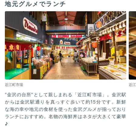
地元グルメでランチ
近江町市場
近江
”金沢の台所”として親しまれる「近江町市場」。金沢駅
からは金沢駅通りを真っすぐ歩いて約15分です。新鮮
な海の幸や地元の食材を使った金沢グルメが揃っており
ランチにおすすめ。名物の海鮮丼はネタが大きくて豪華
♪