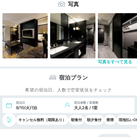
つ星クラスのそれと比較すると内容や豪華さは劣る
写真
印象。朝食が噂通り素晴らしいので特別クラブルー
ムにしなくても朝食付きにすれば満足度はそれほど
変わらないと思う。
スイート・クラブルーム宿泊者の特典はバレーパー
キングやバスアメニティがブルガリになるぐらいか
と‥。
館内やお部屋は金沢らしい美しさを演出しており、
これはこれで印象的です。
写真をすべて見る
全体的なホスピタリティは至って普通。
特別な期待感を持って訪れると期待外れになっちゃ
宿泊プラン
うかもです。
希望の宿泊日、人数で空室状況をチェック
宿泊日
宿泊者数 / 部屋数
9/15(火)1泊
大人2名 / 1室
キャンセル無料（期限あり）
朝食付
朝夕食付
禁煙
現地払いO