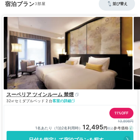
宿泊プラン
3
並び替え
スーペリア ツインルーム 禁煙
32㎡
セミダブルベッド 2 台
客室の詳細
11%OFF
13,898円
12,495
1名あたり（1泊2名利用時）
日付を指定して宿泊プランを探す