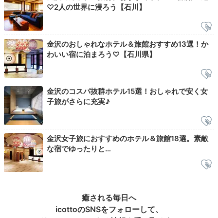
♡2人の世界に浸ろう【石川】
Relax
22:00
自由気ままに
金沢のおしゃれなホテル＆旅館おすすめ13選！か
わいい宿に泊まろう♡【石川県】
くつろぎのバスタイム
金沢のコスパ抜群ホテル15選！おしゃれで安く女
子旅がさらに充実♪
金沢女子旅におすすめのホテル＆旅館18選。素敵
な宿でゆったりと…
客室のバスルーム
バス
癒される毎日へ
客室のお風呂には
レインシャワーや入浴剤、バスローブ
icottoのSNSをフォローして、
などの癒しアイテム
が設置されています。「アルガン」