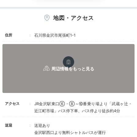
届けられます。いずれも美しく上品です。ビュッ
のワインなどをいただいて、優雅に過ごせます。
フェの内容も素晴らしく、朝なのに寿司や刺身が
あったり、ハントンライス、ベーキライス、金沢
地図・アクセス
カレー、金沢おでん、とり野菜みそ鍋、治部煮、
など地元グルメが
これでもかというほど楽しめるようになっていま
Freetime
住所
石川県金沢市尾張町1-1
す。お酒を飲める方なら、朝からスパークリング
17:30
ワインまであることもうれしいでしょう。
種類が多く、とても全種類食べきることはできな
館内のアートや中庭で
いほどでした。小分けの盛り付けで、ちょっとず
つ食べられるのもうれしかったです。
目から感じる金沢
唯一マイナス点は、ガーデンビュー。6階だった
ため、1階の庭は窓際まで行ってしっかり足元を
のぞき込まないと見えない仕様。
というよりも、庭を囲むように部屋が配置されて
いるため、向かい側の部屋の視線が気になって、
カーテンをつい下ろしたくなってしまうので、あ
まりガーデンビューの部屋にした意味がなかった
アクセス
JR金沢駅東口⑥・⑧～⑩番乗り場より「武蔵ヶ辻・
です。
近江町市場」バス停下車、バス停より徒歩約4分
部屋からの眺望がイマイチなのは、同系列の白鳥
路山楽もそうですが、あちらは温泉大浴場があ
り、湯上りアイスサービスなどもあるため、ちょ
送迎
送迎あり
っとレトロなつくりではありますが、そちらのほ
金沢駅西口より無料シャトルバスが運行
うがよりお得感はあるかもしれません。