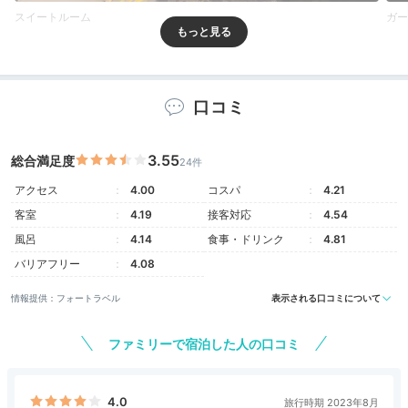
スイートルーム
ガー
客室は66㎡ある「スイートルーム」や中庭が見える
「ガーデンルーム」、眺めのいいバルコニー付き「クラ
ブバルコニーツイン」など多彩。屏風がモチーフのヘッ
口コミ
ドボードや九谷焼の茶器、加賀棒茶といった金沢ならで
はのおもてなしも。
3.55
総合満足度
24件
アクセス
4.00
コスパ
4.21
客室
4.19
接客対応
4.54
yi02qx
風呂
4.14
食事・ドリンク
4.81
バリアフリー
「ガーデンツイン」のお部屋に泊まりました。中庭の見
4.08
える窓があり、そこでゆっくりするのが心地よかったで
+2
情報提供：フォートラベル
表示される口コミについて
す。
ファミリーで宿泊した人の口コミ
Lounge
4.0
旅行時期 2023年8月