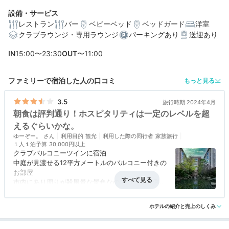
設備・サービス
レストラン
バー
ベビーベッド
ベッドガード
洋室
クラブラウンジ・専用ラウンジ
パーキングあり
送迎あり
編集部おすすめの３つのポイント
IN
15:00〜23:30
OUT
〜11:00
客室には「ブルガリ」「アルガン」のアメニティや九谷
焼の茶器
ファミリーで宿泊した人の口コミ
もっと見る
クラブラウンジでは特製スイーツや石川の地酒を堪能♡
3.5
旅行時期 2024年4月
加賀野菜に金沢おでん、ハントンライスも♪金沢の味を楽
朝食は評判通り！ホスピタリティは一定のレベルを超
しむ朝食
えるぐらいかな。
ゆーぞー。
利用目的
観光
利用した際の同行者
家族旅行
１人１泊予算
30,000円以上
クラブバルコニーツインに宿泊
中庭が見渡せる12平方メートルのバルコニー付きの
お部屋
市内にあり周りが殺風景な景色なのでガーデン側の
お部屋をチョイスした方が良いと思われます。
アクセス
5.0
コスパ
3.5
客室
3.0
接客対応
3.5
風呂
3.0
ホテルの紹介と売上のしくみ
食事・ドリンク
4.5
バリアフリー
3.5
近江町市場や兼六園が全て徒歩圏内なのは観光客に
とってはありがたい。クラブルームは東京などの五