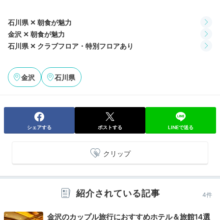
大人のバータイムを
石川県 ✕ 朝食が魅力
金沢 ✕ 朝食が魅力
石川県 ✕ クラブフロア・特別フロアあり
金沢
石川県
シェアする
ポストする
LINEで送る
バー セゾンの内観
バー
ディナーの後は、ロビーラウンジ「バー セゾン」で過
クリップ
ごすのもおすすめ。ピアノの生演奏をBGMに、世界の
銘酒やカラフルなオリジナルカクテルなどを楽しめま
す。石川の地酒に挑戦してみるのもいいですね。
紹介されている記事
4件
金沢のカップル旅行におすすめホテル＆旅館14選