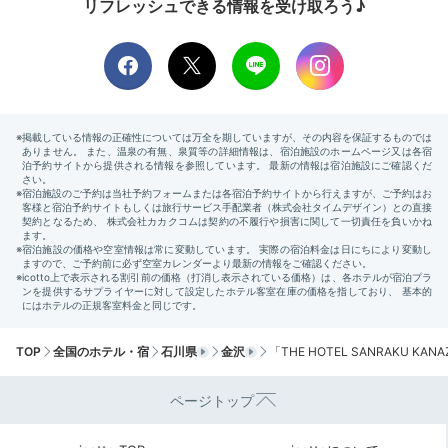
リフレッシュできる情報を受け取ろう♪
「ブルガリ」など、客室ごとに用意された上質なアメニ
ティでくつろぎのひとときを。
yi02qx
お部屋では、中庭を眺めたりお風呂に浸かったりと、あ
っという間に時間が過ぎました。お風呂が広くて入浴剤
+1
も置いてくださっていたので、とても満足できました。
2日目
TOP
全国のホテル・宿
石川県
金沢
「THE HOTEL SANRAKU 
ページトップ
Breakfast