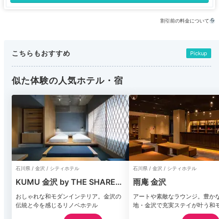
割引前の料金について
こちらもおすすめ
Pickup
似た体験の人気ホテル・宿
石川県 / 金沢 / シティホテル
石川県 / 金沢 / シティホテル
KUMU 金沢 by THE SHARE
雨庵 金沢
HOTELS
おしゃれな和モダンインテリア。金沢の
アートや素敵なラウンジ。豊か
伝統と今を感じるリノベホテル
地・金沢で充実ステイが叶う和