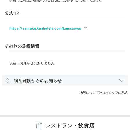
Dinner
レストラン
バー
ラウンジ
ルームサービス
19:00
公式HP
近江町市場から直送
ベビー＆子供関連
五感で味わう美食
https://sanraku.kenhotels.com/kanazawa/
ベビーベッド
ベッドガード
その他の施設情報
部屋情報
洋室
スイート
インターネット利用可能
Wi-Fi利用可能
コネクティングルーム
ユニバーサルルーム
宿泊施設からのお知らせ
その他館内施設
クラブラウンジ・専用ラウンジ
ランドリーコーナー
内容について運営スタッフに連絡
売店・ギフトショップ
クリーニングサービス
ディナーコース例
メニ
アメニティ
金沢ダイニング「きざはし」のディナーは、近江町市場
直送の厳選食材を使用した季節のコース。金沢名物「治
テレビ
冷蔵庫
エアコン
スリッパ
セーフティボックス
レストラン・飲食店
洗浄機付トイレ
バスローブ
歯ブラシ
カミソリ
シャンプー
部煮」をはじめ
「のどぐろ」「能登牛」など贅を極めた