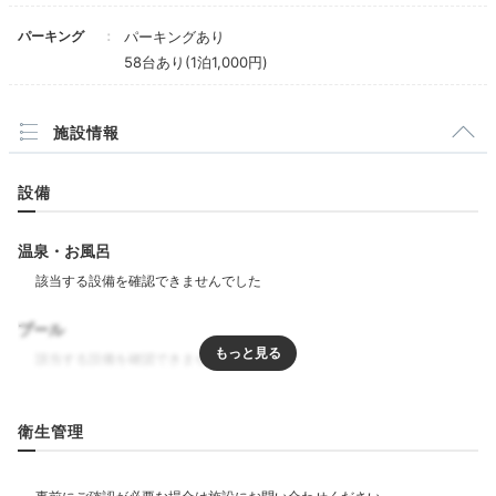
ただ、こちらのホテルのほうがごく新しいため、
エレベーターホール
yi02qxさんの投稿
エン
気持ちよく過ごせました。
パーキング
パーキングあり
58台あり(1泊1,000円)
加賀友禅柄の光壁や金箔を使ったアート
など館内には金
沢らしさが散りばめられています。滞在中は、空いた時
間に館内を散策してみるのもおすすめです。6段の滝が
施設情報
流れる中庭は、夜にはライトアップされ幻想的な雰囲気
に♡
設備
温泉・お風呂
yi02qx
プール
ホテル内装がとても素敵で、館内にアートが飾ってあっ
たのでお部屋までの道のりも楽しめました。中庭の滝
+2
は、斬新なデザインでおしゃれでした。
リラクゼーション
衛生管理
飲食