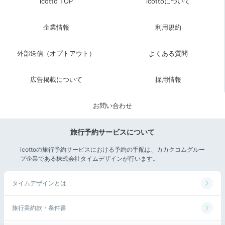
icotto TOP
icottoについて
08:00
企業情報
利用規約
出来立てメニューも！
自慢の朝食ビュッフェ
外部送信（オプトアウト）
よくある質問
広告掲載について
採用情報
お問い合わせ
旅行予約サービスについて
icottoの旅行予約サービスにおける予約の手配は、カカクコムグルー
プ企業である株式会社タイムデザインが行います。
朝食ビュッフェのお寿司
朝食
タイムデザインとは
朝食は「きざはし」で、地元野菜のサラダや金沢おでん
旅行業約款・条件書
などの地元グルメも並ぶ
約60種類のビュッフェ
。お寿
司・天ぷらなどは、その場で出来立てを作ってくれま