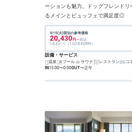
ーションも魅力。ドッグフレンドリ
るメインとビュッフェで満足度◎
9/15(火)宿泊の参考価格
20,430
1名あたり（1泊2名利用時）
設備・サービス
温泉
プール
サウナ
レストラン
コ
IN
15:00〜0:00
OUT
〜正午