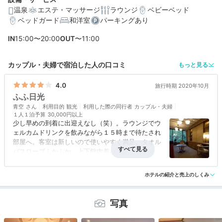
温泉
エステ・マッサージ
ラウンジ
ベビーベッド
ベッドガード
和洋室
パーキングあり
編集部おすすめの３つのポイント
IN
15:00〜20:00
OUT
〜11:00
全室スイート！お部屋で自家源泉の温泉に入れるおしゃ
れな客室
カップル・夫婦で宿泊した人の口コミ
もっと見る
「ふふラウンジ」で優雅にアフタヌーンティーセットを
いただいて
4.0
旅行時期 2020年10月
ふふ日光
グルメ派も大満足！伊勢海老や鮑など旬の食材をいかし
青空
た夕食
利用目的
観光
利用した際の同行者
カップル・夫婦
１人１泊予算
30,000円以上
少し早めの到着に出迎えなし（笑）。ラウンジでウ
ェルカムドリンクを飲みながら１５時まで待たされ
部屋へ。客室は新しいので使いやすく満足。タオル
バスローブふかふか、上下館内着パジャマ、アメニ
ティオリジナルのみ、冷蔵庫ドリンクフリー少な
アクセス
3.0
コスパ
3.0
客室
4.5
接客対応
3.5
風呂
3.5
い、ドリップ珈琲紅茶各１個寂しい（笑）、朝刊無
ホテルの紹介と売上のしくみ
食事・ドリンク
4.0
バリアフリー
評価なし
料、USB差込口とコードあり、ルームサービス軽
食、ラウンジ16時から一部ビールシャンパンなど無
料、夕朝食は一品ずつ冷温お皿で美味しく品数多め
写真
でお腹いっぱい。ソフト面にやや不満がありますが
トラベルクーポン割でこの内容はとてもお得。