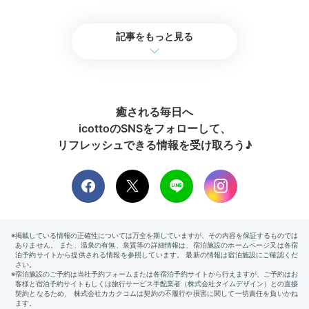
和定食で心も満たす
記事をもっと見る
癒される毎日へ
icottoのSNSをフォローして、
リフレッシュできる情報を受け取ろう♪
レス
hongo555さんの投稿
朝食は
「日本料理・節中」で、滋養たっぷりの和食膳
を
召し上がれ。丁寧に作られた色とりどりのお惣菜やほか
ほかのごはん等、朝から食欲を掻き立てられます。しっ
かり味わって、一日を元気にスタートしてくださいね。