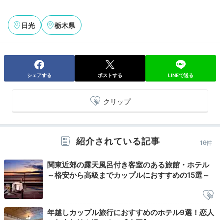
日光
栃木県
Onsen
07:00
朝から爽やかに
シェアする
ポストする
LINEで送る
大浴場ですっきりと
クリップ
紹介されている記事
16件
関東近郊の露天風呂付き客室のある旅館・ホテル
～格安から高級までカップルにおすすめの15選～
年越しカップル旅行におすすめのホテル9選！恋人
温泉イメージ