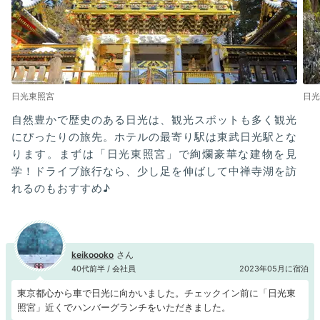
日光東照宮
日光
自然豊かで歴史のある日光は、観光スポットも多く観光
にぴったりの旅先。ホテルの最寄り駅は東武日光駅とな
ります。まずは「日光東照宮」で絢爛豪華な建物を見
学！ドライブ旅行なら、少し足を伸ばして中禅寺湖を訪
れるのもおすすめ♪
keikoooko
40代前半 / 会社員
2023年05月に宿泊
東京都心から車で日光に向かいました。チェックイン前に「日光東
照宮」近くでハンバーグランチをいただきました。