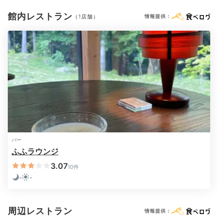
メイク落とし
洗顔
化粧水
乳液
シャンプー
コンディショナー
ボディソープ
くし・ブラシ
ドライヤー
電気ポット
加湿器
館内レストラン
（1店舗）
情報提供：
ブルーレイプレイヤー
Onsen
21:00
※設備・アメニティは、確認が取れている情報を表示しています。
自分だけの空間で
癒しの温泉タイム
バー
ふふラウンジ
3.07
10件
-
-
客室風呂一例①
客
周辺レストラン
情報提供：
咖喱なる投資家さんの投稿