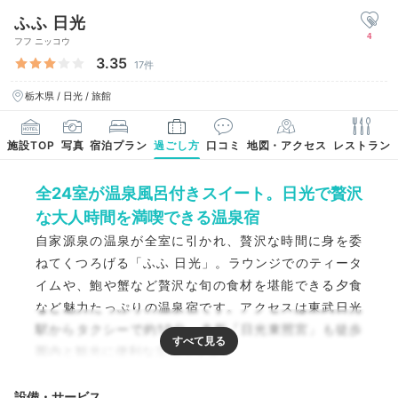
ふふ 日光
4
フフ ニッコウ
3.35
17件
栃木県 / 日光 / 旅館
施設TOP
写真
宿泊プラン
過ごし方
口コミ
地図・アクセス
レストラン
全24室が温泉風呂付きスイート。日光で贅沢
な大人時間を満喫できる温泉宿
自家源泉の温泉が全室に引かれ、贅沢な時間に身を委
ねてくつろげる「ふふ 日光」。ラウンジでのティータ
イムや、鮑や蟹など贅沢な旬の食材を堪能できる夕食
など魅力たっぷりの温泉宿です。アクセスは東武日光
駅からタクシーで約10分、名所「日光東照宮」も徒歩
圏内と観光に便利な立地ですよ。
設備・サービス