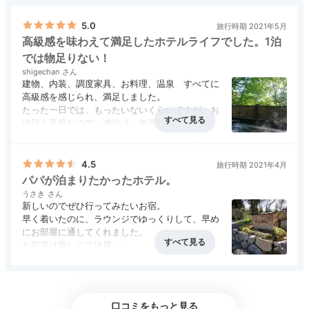
ト」など、旅のスタイルに合わせてお部屋をチョイス♪
5.0
旅行時期 2021年5月
高級感を味わえて満足したホテルライフでした。1泊
では物足りない！
shigechan
keikoooko
建物、内装、調度家具、お料理、温泉 すべてに
高級感を感じられ、満足しました。
緑を眺めながら滞在できる、温泉付きのお部屋に泊まり
たった一日では、もったいないくらいですが、お
ました。クラシックなインテリアです。
+4
値段も高級なので、連泊は、無理です。
でも、大浴場で出会った親子さんは、２連泊で、
ホテルで、電動自転車を借りて、日光周辺を
散策する と言っていました。羨ましいかぎりで
4.5
旅行時期 2021年4月
す。ホテル周辺も、見どころ満載ですので、
パパが泊まりたかったホテル。
2泊3日だと、少しは、充実した時間が過ごせる
うさき
かな？と思います。
新しいのでぜひ行ってみたいお宿。
Lounge
早く着いたのに、ラウンジでゆっくりして、早め
16:00
にお部屋に通してくれました。
お部屋は新しくて綺麗。
スイーツはいかが？
至れり尽くせりでとてもいい感じです。
お部屋のお風呂も広くて、床暖房。
ラウンジでお茶時間
１６時からはラウンジでフリードリンクが頂けま
す。
口コミをもっと見る