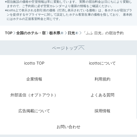
keikoooko
皇室献上をイメージした箱に入った和食でした。
グリー
ンカレーがかかった熱々のお豆腐が印象的
。遅めの朝食
+3
TOP
全国のホテル・宿
栃木県
日光
「ふふ 日光」の宿泊予約
でしたのでチェックアウトを30分延長してくれました。
ページトップ
icotto TOP
icottoについて
Check-out
企業情報
利用規約
11:00
宿を出発
出発までは気ままに
外部送信（オプトアウト）
よくある質問
敷地内を散策
広告掲載について
採用情報
お問い合わせ