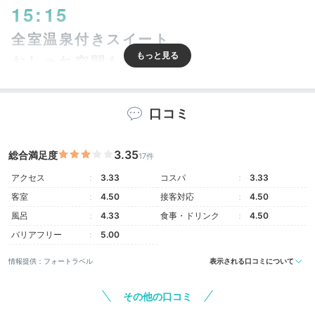
15:15
全室温泉付きスイート
おしゃれ空間も魅力的
口コミ
3.35
総合満足度
17件
アクセス
3.33
コスパ
3.33
客室
4.50
接客対応
4.50
風呂
4.33
食事・ドリンク
4.50
バリアフリー
5.00
ラグジュアリーコーナースイート
スタ
情報提供：フォートラベル
表示される口コミについて
すべての客室がスイートで、
自家源泉の温泉がひかれて
います
。プライベート感たっぷりの温泉浴を楽しめます
その他の口コミ
よ。「スタイリッシュスイート」や「プレミアムスイー