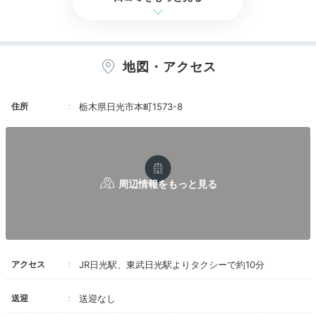
食事は今回ルームサービスにしました。
親子丼とお蕎麦にしました。
大浴場もほとんど貸し切り状態。
エビアン、ビール、アイスが食べ放題です。
温泉は田母沢の湯を掘り当てたそうですが、循環
地図・アクセス
湯でした。
ただ、加温はしているそうですが、加水はなく、
温泉口からは源泉が楽しめるそうです。
住所
栃木県日光市本町1573-8
入っていると、スベスベになったみたい。
ただベランダもなく、窓からの景色がイマイチ。
食事は好き、嫌いがあるので、ここの食事はパパ
には合わなかったみたい。
ラウンジのアフタヌーンティー①
ラ
クラシック音楽が流れ、ゆったりとした時間のなかで贅
沢なひとときを過ごせる「ふふラウンジ」。ティータイ
ムの14〜17時は、
アフタヌーンティーセットやお抹茶
セット
などドリンクやスイーツがいただけます♡
アクセス
JR日光駅、東武日光駅よりタクシーで約10分
送迎
送迎なし
keikoooko