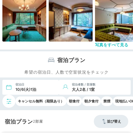
写真をすべて見る
宿泊プラン
希望の宿泊日、人数で空室状況をチェック
宿泊日
宿泊者数 / 部屋数
10/6(火)1泊
大人2名 / 1室
キャンセル無料（期限あり）
朝食付
朝夕食付
禁煙
現地払いO
宿泊プラン
2
並び替え