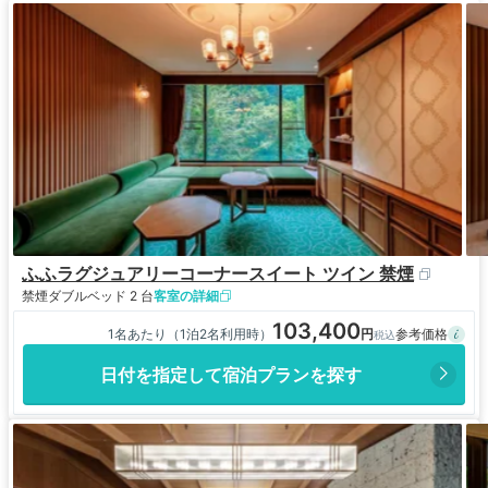
ふふラグジュアリーコーナースイート ツイン 禁煙
禁煙
ダブルベッド 2 台
客室の詳細
103,400
1名あたり（1泊2名利用時）
日付を指定して宿泊プランを探す