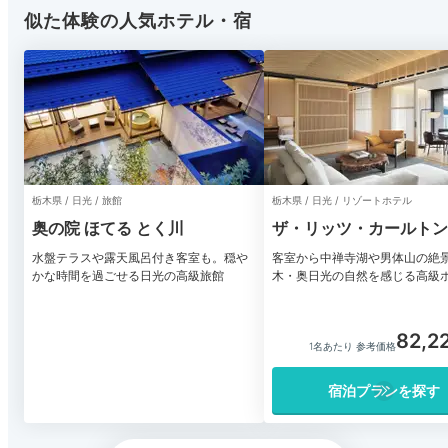
似た体験の人気ホテル・宿
栃木県 / 日光 / 旅館
栃木県 / 日光 / リゾートホテル
奥の院 ほてる とく川
ザ・リッツ・カールトン
水盤テラスや露天風呂付き客室も。穏や
客室から中禅寺湖や男体山の絶
かな時間を過ごせる日光の高級旅館
木・奥日光の自然を感じる高級
82,2
1名あたり 参考価格
宿泊プランを探す