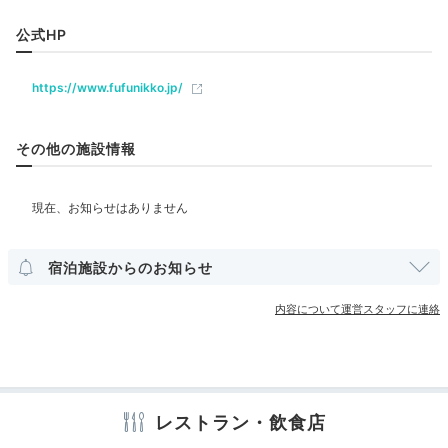
飲食
公式HP
ラウンジ
https://www.fufunikko.jp/
日本料理・節中①
日
ベビー＆子供関連
g2etさんの投稿
ベビーベッド
ベッドガード
夕食は「日本料理・節中」と「鉄板焼き・候」の2つの
その他の施設情報
レストランで地元の食材をはじめとした、旬の食材を存
分に味わって♪伊勢海老や鮑などの
季節の海の幸が目白
部屋情報
押し
♡いずれも事前に予約しておくのがおすすめです。
和洋室
洋室
スイート
インターネット利用可能
Wi-Fi利用可能
露天風呂付客室
宿泊施設からのお知らせ
その他館内施設
内容について運営スタッフに連絡
keikoooko
レストランの半個室で和食です。ラウンジで美味しかっ
たドリンクを夕食時に特別に提供していただきました。
+1
アメニティ
テレビ
冷蔵庫
ミニバー
エアコン
スリッパ
レストラン・飲食店
セーフティボックス
パジャマ
バスローブ
カミソリ