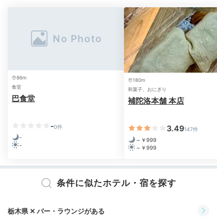
全室に温泉がひかれているので、時間や人目を気にせず
のんびりと温泉三昧ができますよ♪「ラグジュアリープ
レミアムスイート」なら、露天風呂も♡「ふふ 日光」
の湯はやわらかいお湯なんだとか。疲れをやさしく癒し
てくださいね。
86m
180m
食堂
和菓子、おにぎり
巴食堂
補陀洛本舗 本店
keikoooko
-
お部屋の
お風呂にポータブルテレビを持ち込んだり
、雨
0件
3.49
147件
音をBGMにしながら温泉三昧。夕食の残りご飯をおに
+1
-
～￥999
-
ぎりにしていただいたので、夜食も大満足。
～￥999
条件に似たホテル・宿を探す
2日目
栃木県 ✕ バー・ラウンジがある