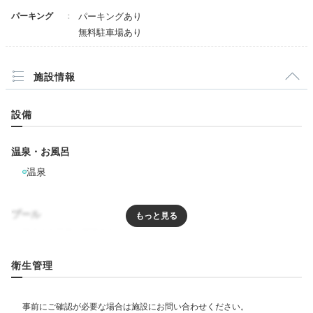
パーキング
パーキングあり
おすすめの点は、ラウンジのフリードリンクです。大浴
無料駐車場あり
場には無料アイスクリームもあります。
+1
施設情報
設備
Dinner
18:00
温泉・お風呂
温泉
「おいしい」を大切に
夕食もしっかり堪能
プール
リラクゼーション
衛生管理
エステ・マッサージ