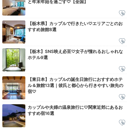
と年末年始を過ごす♡【全国】
温泉宿の楽しみのひとつ、朝いちばんの温泉を味わいま
しょう♪
緑豊かな森に面した開放感たっぷりの露天風呂
付き大浴場
で、朝の目覚めを促して。きらめく朝陽を感
【栃木県】カップルで行きたい♡エリアごとのお
じ、心もすっきり明るく満たされていきますよ。
すすめ旅館8選
【栃木】SNS映え必至♡女子が憧れるおしゃれな
keikoooko
ホテル9選
朝から部屋の温泉を2回。さらに大浴場まで行きましたが、1人貸切
状態でした。
雨上がりの緑を眺めながらゆっくり癒されました
。
【東日本】カップルの誕生日旅行におすすめホテ
ル＆旅館13選｜彼氏と都心から行きやすい旅先の
宿♡
Breakfast
カップルや夫婦の温泉旅行に♡関東近郊にあるお
08:00
すすめ宿16選
朝から大満足