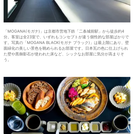
「MOGANA(モガナ)」は京都市営地下鉄「二条城前駅」から徒歩約4
分。客室は全23室で、いずれもコンセプトが違う個性的な部屋ばかりで
す。写真の「MOGANA BLACK(モガナ ブラック)」は最上階にあり、壁
面緑化の美しい景色を眺められるお部屋です。日本瓦の色に仕上げられ
た壁や黒御影石が使われた床など、シックなお部屋に気分が高まりそ
う。