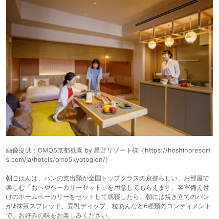
画像提供：OMO5京都祇園 by 星野リゾート様（https://hoshinoresort
s.com/ja/hotels/omo5kyotogion/）
朝ごはんは、パンの支出額が全国トップクラスの京都らしい、お部屋で
楽しむ「おへやベーカリーセット」を用意してもらえます。客室備え付
けのホームベーカリーをセットして就寝したら、朝には焼き立てのパン
が♪抹茶スプレッド、豆乳ディップ、粒あんなど6種類のコンディメント
で、お好みの味をお楽しみください。