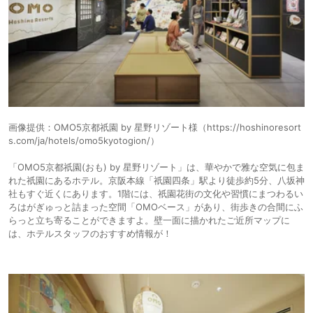
画像提供：OMO5京都祇園 by 星野リゾート様（https://hoshinoresort
s.com/ja/hotels/omo5kyotogion/）
「OMO5京都祇園(おも) by 星野リゾート」は、華やかで雅な空気に包ま
れた祇園にあるホテル。京阪本線「祇園四条」駅より徒歩約5分、八坂神
社もすぐ近くにあります。1階には、祇園花街の文化や習慣にまつわるい
ろはがぎゅっと詰まった空間「OMOベース」があり、街歩きの合間にふ
らっと立ち寄ることができますよ。壁一面に描かれたご近所マップに
は、ホテルスタッフのおすすめ情報が！