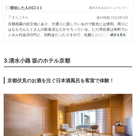
原町駅」より徒歩にて約8分、市バス「祇園」下車すぐ。
宿泊した人の口コミ
表示される口コミについて
まんご
旅行時期 2023年3月
京都祇園の好立地にあり、大通りに面しているので観光には便利。周りに
はもちろんたくさんの飲食店などがそろっている。ただ滞在着は有料でレ
ンタル代金200円と、別料金だったりすので、札幌とかほかでも有料だっ
たので、OMOはそういうのは有料と決めているみたい。
3.清水小路 坂のホテル京都
京都伏見のお酒を注ぐ日本酒風呂を客室で体験！