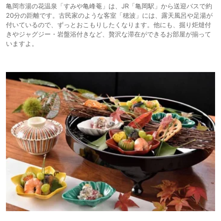
亀岡市湯の花温泉「すみや亀峰菴」は、JR「亀岡駅」から送迎バスで約
20分の距離です。古民家のような客室「穂波」には、露天風呂や足湯が
付いているので、ずっとおこもりしたくなります。他にも、掘り炬燵付
きやジャグジー・岩盤浴付きなど、贅沢な滞在ができるお部屋が揃って
いますよ。