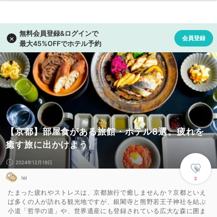
【京都】部屋食がある旅館・ホテル8選。疲れを
癒す旅に出かけよう♩
2024年12月19日
lei
2
たまった疲れやストレスは、京都旅行で癒しませんか？京都といえ
ば多くの人が訪れる観光地ですが、銀閣寺と熊野若王子神社を結ぶ
小道「哲学の道」や、世界遺産にも登録されている広大な森に囲ま