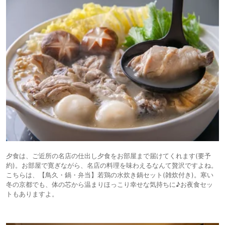
夕食は、ご近所の名店の仕出し夕食をお部屋まで届けてくれます(要予
約)。お部屋で寛ぎながら、名店の料理を味わえるなんて贅沢ですよね。
こちらは、【鳥久・鍋・弁当】若鶏の水炊き鍋セット(雑炊付き)。寒い
冬の京都でも、体の芯から温まりほっこり幸せな気持ちに♪お夜食セッ
トもありますよ。