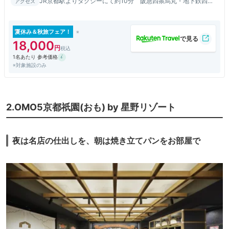
JR京都駅よりタクシーにて約10分 阪急四条烏丸・地下鉄四条
アクセス
より徒歩8分
夏休み＆秋旅フェア！
18,000
1名あたり 参考価格
※対象施設のみ
2.OMO5京都祇園(おも) by 星野リゾート
夜は名店の仕出しを、朝は焼き立てパンをお部屋で