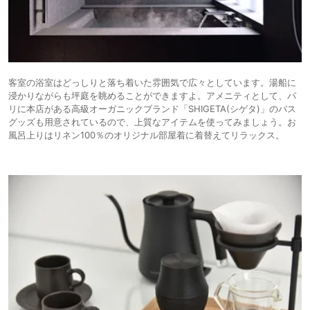
客室の浴室はどっしりと落ち着いた雰囲気で広々としています。湯船に
浸かりながらも坪庭を眺めることができますよ。アメニティとして、パ
リに本店がある高級オーガニックブランド「SHIGETA(シゲタ)」のバス
グッズも用意されているので、上質なアイテムを使ってみましょう。お
風呂上りはリネン100％のオリジナル部屋着に着替えてリラックス。