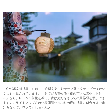
「OMO5京都祇園」には、ご近所を楽しむテーマ型アクティビティがい
くつも用意されています。「おてがる着物旅～夜の京さんぽセット付
～」なら、レンタル着物を着て、夜は提灯をもって祇園界隈を散歩でき
ますよ。ライトアップされた雰囲気たっぷりの夜の祗園に似合う姿で歩
けるなんて、ワクワクしますね♪