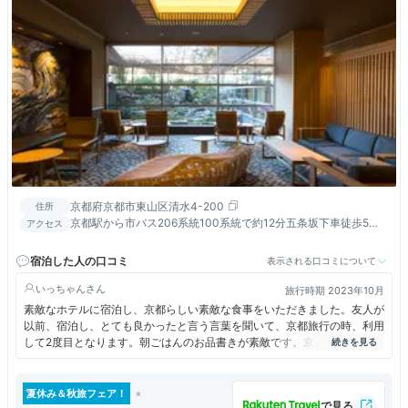
京都府京都市東山区清水4-200
住所
京都駅から市バス206系統100系統で約12分五条坂下車徒歩5
アクセス
分。京阪清水五条駅徒歩13分、阪急河原町駅徒歩19分。
宿泊した人の口コミ
表示される口コミについて
いっちゃん
旅行時期 2023年10月
素敵なホテルに宿泊し、京都らしい素敵な食事をいただきました。友人が
以前、宿泊し、とても良かったと言う言葉を聞いて、京都旅行の時、利用
して2度目となります。朝ごはんのお品書きが素敵です。京都ならではの
朝ごはんは、とても美味しかったです。
貸切露天風呂があったり、フリードリンクのラウンジがあったり、素敵な
空間の宿、そしてダイニングでした。ホテルは清水寺にも近くて便利で
夏休み＆秋旅フェア！
す。