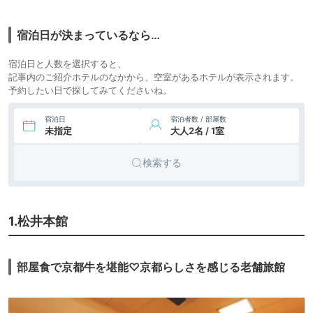
13,100円〜
7.
シティホ
リヴェルト 京都鴨
icotto
楽天トラベル
宿泊日が決まっているなら…
川
テル
宿泊日と人数を選択すると、
8.
旅館
旅亭 嵐月
icotto
記事内のご紹介ホテルのなかから、空室があるホテルが表示されます。
予約したい日で探してみてくださいね。
宿泊日
宿泊者数 / 部屋数
未指定
大人2名 / 1室
検索する
1.松井本館
部屋食で京都牛を堪能♡京都らしさを感じる老舗旅館