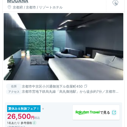
MOGANA
京都府 / 京都市 / リゾートホテル
京都市中京区小川通御池下ル壺屋町450
住所
京都市営地下鉄烏丸線「烏丸御池駅」から徒歩約7分／京都市営
アクセス
東西線「二条城前駅」から徒歩約5分
夏休み＆秋旅フェア！
26,500
1名あたり 参考価格