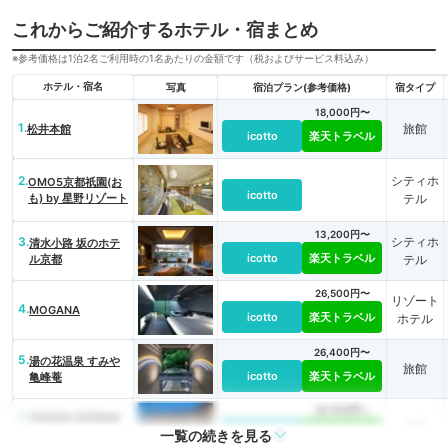
これからご紹介するホテル・宿まとめ
※参考価格は1泊2名ご利用時の1名あたりの金額です（税およびサービス料込み）
ホテル・宿名
写真
宿泊プラン(参考価格)
宿タイプ
18,000円〜
1.
旅館
松井本館
icotto
楽天トラベル
2.
シティホ
OMO5京都祇園(お
icotto
も) by 星野リゾート
テル
13,200円〜
3.
シティホ
清水小路 坂のホテ
icotto
楽天トラベル
ル京都
テル
26,500円〜
リゾート
4.
MOGANA
icotto
楽天トラベル
ホテル
26,400円〜
5.
湯の花温泉 すみや
旅館
icotto
楽天トラベル
亀峰菴
18,700円〜
6.
宮津温泉 料理旅館
旅館
一覧の続きを見る
icotto
楽天トラベル
茶六別館