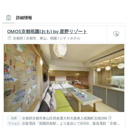
詳細情報
OMO5京都祇園(おも) by 星野リゾート
京都府 / 京都市、東山、祇園 / シティホテル
京都府京都市東山区四条通大和大路東入祇園町北側288
住所
京阪電鉄「祇園四条駅」より徒歩にて約5分、阪急電鉄「京都河
アクセス