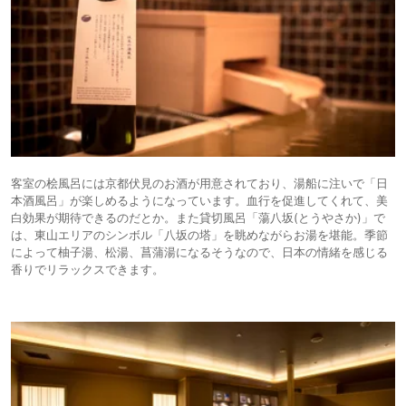
客室の桧風呂には京都伏見のお酒が用意されており、湯船に注いで「日
本酒風呂」が楽しめるようになっています。血行を促進してくれて、美
白効果が期待できるのだとか。また貸切風呂「蕩八坂(とうやさか)」で
は、東山エリアのシンボル「八坂の塔」を眺めながらお湯を堪能。季節
によって柚子湯、松湯、菖蒲湯になるそうなので、日本の情緒を感じる
香りでリラックスできます。