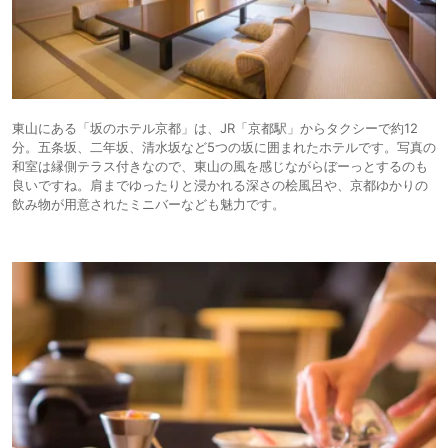
東山にある「坂のホテル京都」は、JR「京都駅」からタクシーで約12
分。五条坂、二年坂、清水坂など5つの坂に囲まれたホテルです。写真の
和室は縁側テラス付きなので、東山の風を感じながらぼーっとするのも
良いですね。肩までゆったりと浸かれる深さの桧風呂や、京都ゆかりの
飲み物が用意されたミニバーなども魅力です。