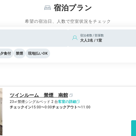
宿泊プラン
希望の宿泊日、人数で空室状況をチェック
宿泊者数 / 部屋数
大人2名 / 1室
夕食付
禁煙
現地払いOK
ツインルーム 禁煙 南館
23㎡
禁煙
シングルベッド 2 台
客室の詳細
チェックイン
15:00〜0:00
チェックアウト
〜11:00