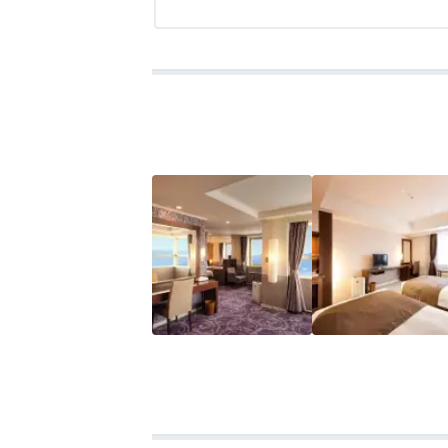
ません。
アクセス
2.0
コスパ
3.0
客室
4.0
接客対応
3.0
風呂
3.0
食