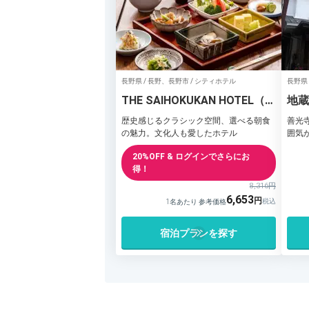
長野県 / 長野、長野市 / シティホテル
長野県 
THE SAIHOKUKAN HOTEL（長
地蔵
野ホテル犀北館）
歴史感じるクラシック空間、選べる朝食
善光
の魅力。文化人も愛したホテル
囲気
20%OFF & ログインでさらにお
得！
8,316円
6,653
1名あたり 参考価格
宿泊プランを探す