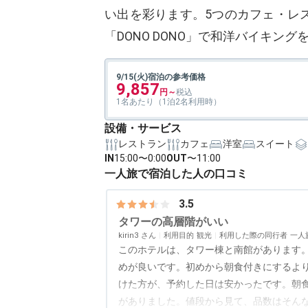
い出を彩ります。5つのカフェ・レ
「DONO DONO」で和洋バイキ
9/15(火)宿泊の参考価格
9,857
1名あたり（1泊2名利用時）
設備・サービス
レストラン
カフェ
洋室
スイート
IN
15:00〜0:00
OUT
〜11:00
一人旅で宿泊した人の口コミ
3.5
タワーの高層階がいい
kirin3
利用目的
観光
利用した際の同行者
一人
このホテルは、タワー棟と南館があります
めが良いです。初めから朝食付きにするよ
けた方が、予約した日は安かったです。朝
がありました。値段から見て、品数はそん