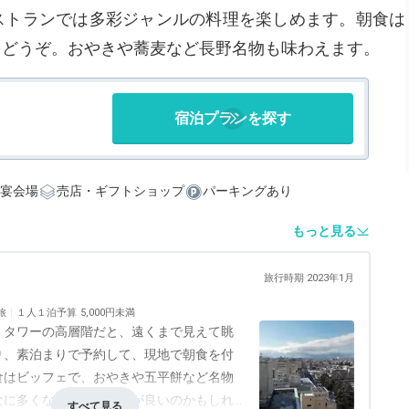
ストランでは多彩ジャンルの料理を楽しめます。朝食は
ングをどうぞ。おやきや蕎麦など長野名物も味わえます。
宿泊プランを探す
宴会場
売店・ギフトショップ
パーキングあり
もっと見る
旅行時期 2023年1月
旅
１人１泊予算
5,000円未満
。タワーの高層階だと、遠くまで見えて眺
り、素泊まりで予約して、現地で朝食を付
食はビッフェで、おやきや五平餅など名物
なに多くないですが、質が良いのかもしれ