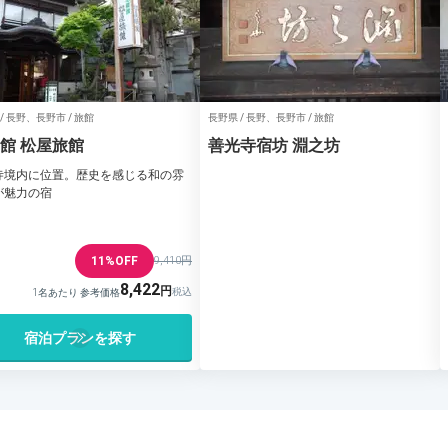
/ 長野、長野市 / 旅館
長野県 / 長野、長野市 / 旅館
館 松屋旅館
善光寺宿坊 淵之坊
寺境内に位置。歴史を感じる和の雰
が魅力の宿
11%OFF
9,410円
8,422
1名あたり 参考価格
宿泊プランを探す