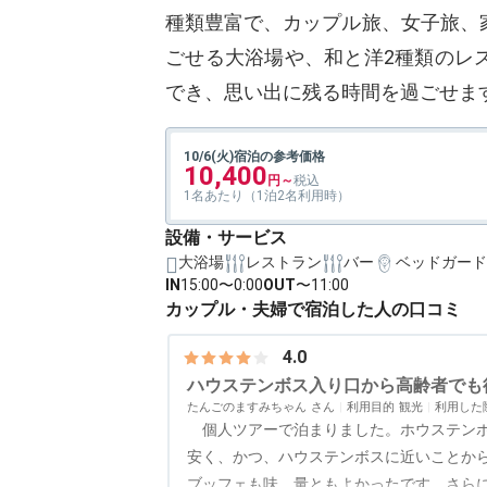
種類豊富で、カップル旅、女子旅、
ごせる大浴場や、和と洋2種類のレ
でき、思い出に残る時間を過ごせま
10/6(火)宿泊の参考価格
10,400
1名あたり（1泊2名利用時）
設備・サービス
大浴場
レストラン
バー
ベッドガード
IN
15:00〜0:00
OUT
〜11:00
カップル・夫婦で宿泊した人の口コミ
4.0
ハウステンボス入り口から高齢者でも
たんごのますみちゃん
利用目的
観光
利用した
個人ツアーで泊まりました。ホウステンボ
安く、かつ、ハウステンボスに近いことか
ブッフェも味、量ともよかったです。さら