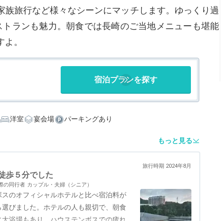
家族旅行など様々なシーンにマッチします。ゆっくり過
ストランも魅力。朝食では長崎のご当地メニューも堪能
すよ。
宿泊プランを探す
洋室
宴会場
パーキングあり
もっと見る
旅行時期 2024年8月
徒歩５分でした
際の同行者
カップル・夫婦（シニア）
スのオフィシャルホテルと比べ宿泊料が
ら選びました。ホテルの人も親切で、朝食
に大浴場もあり、ハウステンボスでの疲れ