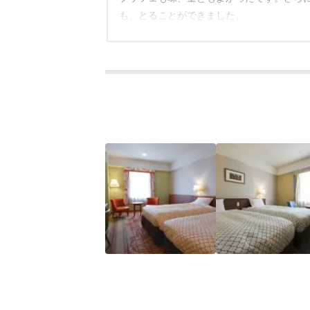
も、とることができました。
アクセス
3.0
コスパ
3.5
客室
4.0
接客対応
4.0
風呂
4.0
食