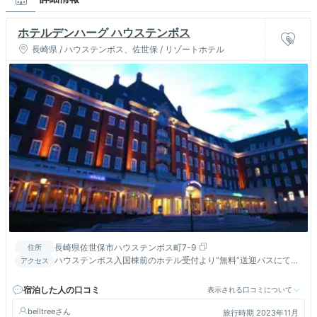
ホテルデンハーグ ハウステンボス
長崎県 / ハウステンボス、佐世保 / リゾートホテル
長崎県佐世保市ハウステンボス町7-9
住所
ハウステンボス入国棟前のホテル受付より“無料”送迎バスにて9
アクセス
分／長崎空港から直行の高速船マリンターミナルより、徒歩3分
宿泊した人の口コミ
表示される口コミについて
belltree
旅行時期 2023年11月