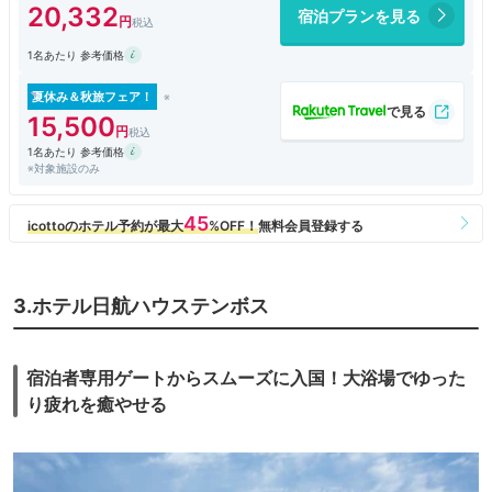
20,332
宿泊プランを見る
クスルームへアップグレードしていただけました。
1名あたり 参考価格
1日目のパスポートを買えば宿泊者特典で翌日のパスポートをいただけま
すし、オープン前の散策もできるので、到着～翌日の出発までパークの滞
在を楽しめました。大きな荷物は入国ゲート→ホテル、ホテル→出国ゲー
夏休み＆秋旅フェア！
トまで運んでもらえるサービスがあるので便利でした。
15,500
1名あたり 参考価格
パークの外にあるハウステンボス温泉の券をいただけて（レンタルタオル
※対象施設のみ
付、入湯税は現地支払要）、シャトルバスが玄関前から出るので客室のバ
スは利用せず、夜はハウステンボス温泉を利用しました。露天風呂が故障
中で使えませんでしたが、ゆっくり温まれて良かったです。（宿泊者が少
ない日だからかロッカーも待たずに使えました）
朝食は洋食中心にいただきましたが、デニッシュ類など美味しくて食べ過
ぎました。角煮まんやカステラなど長崎名物もありました。
3.ホテル日航ハウステンボス
たまたま安いプランで予約できたこともあり、総じて大満足でした。
宿泊者専用ゲートからスムーズに入国！大浴場でゆった
り疲れを癒やせる