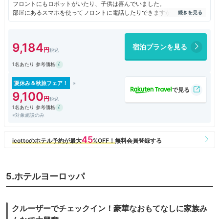
フロントにもロボットがいたり、子供は喜んでいました。
部屋にあるスマホを使ってフロントに電話したりできますが、問い合わせ
たいことがあり電話すると、途切れ途切れで聞き取りにくく、結局自分の
スマホからホテルに電話して解決できました。
部屋はまだ新しいので綺麗でした。
9,184
宿泊プランを見る
お風呂の掃除が行き届いていなかったのが残念でした。
朝食は健康レストランということで、ヘルシーなメニューが多かったで
1名あたり 参考価格
す。
前回宿泊したアムステルダムの朝食が豪華で美味しかったので、少し物足
りなかったかな？
夏休み＆秋旅フェア！
価格が安かったので、その点では満足です。
9,100
1名あたり 参考価格
※対象施設のみ
5.ホテルヨーロッパ
クルーザーでチェックイン！豪華なおもてなしに家族み