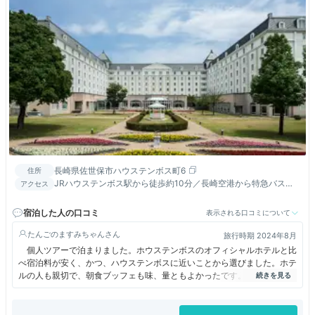
長崎県佐世保市ハウステンボス町6
住所
JRハウステンボス駅から徒歩約10分／長崎空港から特急バスで
アクセス
約60分／JR長崎駅から車で約90分／JR佐世保駅から車で約30
分
宿泊した人の口コミ
表示される口コミについて
たんごのますみちゃん
旅行時期 2024年8月
個人ツアーで泊まりました。ホウステンボスのオフィシャルホテルと比
べ宿泊料が安く、かつ、ハウステンボスに近いことから選びました。ホテ
ルの人も親切で、朝食ブッフェも味、量ともよかったです。さらに大浴場
もあり、ハウステンボスでの疲れも、とることができました。