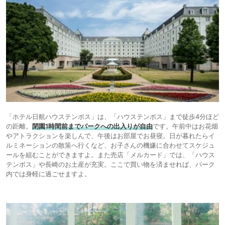
「ホテル日航ハウステンボス」は、「ハウステンボス」まで徒歩4分ほど
の距離。
閉園1時間前までパークへの出入りが自由
です。午前中はお花畑
やアトラクションを楽しんで、午後はお部屋でお昼寝。日が暮れたらイ
ルミネーションの散策へ行くなど、お子さんの機嫌に合わせてスケジュ
ールを組むことができますよ。また売店「メルカード」では、「ハウス
テンボス」や長崎のお土産が充実。ここで買い物を済ませれば、パーク
内では身軽に過ごせますよ。