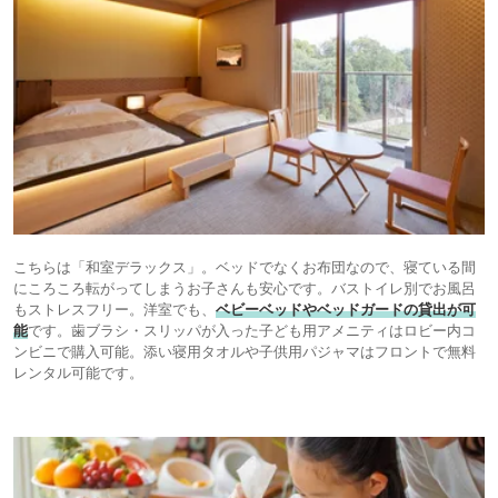
こちらは「和室デラックス」。ベッドでなくお布団なので、寝ている間
にころころ転がってしまうお子さんも安心です。バストイレ別でお風呂
もストレスフリー。洋室でも、
ベビーベッドやベッドガードの貸出が可
能
です。歯ブラシ・スリッパが入った子ども用アメニティはロビー内コ
ンビニで購入可能。添い寝用タオルや子供用パジャマはフロントで無料
レンタル可能です。