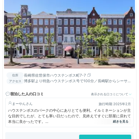
長崎県佐世保市ハウステンボス町7-7
住所
博多駅より特急ハウステンボス号で100分／長崎駅からシーサイ
アクセス
ドライナーで90分／長崎空港から高速船で45分・バス60分
宿泊した人の口コミ
表示される口コミについて
まーやん
旅行時期 2025年2月
ハウステンボスのパークの中心にありとても便利。イルミネーションが主
な目的でしたが、とても寒い日だったので、見終えてすぐに部屋に戻れて
本当に良かったです。
この日は花火開催がない平日で空いていたと思われますが、悪天候で宿泊
客が少なかったのか、部屋をスーペリアルーム（1階）から2階のデラッ