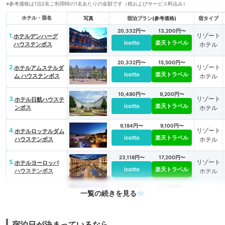
※参考価格は1泊2名ご利用時の1名あたりの金額です（税およびサービス料込み）
ホテル・宿名
写真
宿泊プラン(参考価格)
宿タイプ
20,332円〜
13,200円〜
1.
リゾート
ホテルデンハーグ
icotto
楽天トラベル
ハウステンボス
ホテル
20,332円〜
15,500円〜
2.
リゾート
ホテルアムステルダ
icotto
楽天トラベル
ム ハウステンボス
ホテル
10,480円〜
9,200円〜
3.
リゾート
ホテル日航ハウステ
icotto
楽天トラベル
ンボス
ホテル
9,184円〜
9,100円〜
4.
リゾート
ホテルロッテルダム
icotto
楽天トラベル
ハウステンボス
ホテル
23,118円〜
17,200円〜
5.
リゾート
ホテルヨーロッパ
icotto
楽天トラベル
ハウステンボス
ホテル
18,318円〜
13,600円〜
一覧の続きを見る
6.
リゾート
フォレストヴィラ
icotto
楽天トラベル
ハウステンボス
ホテル
9,100円〜
9,100円〜
宿泊日が決まっているなら…