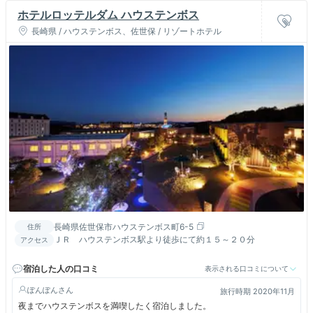
ホテルロッテルダム ハウステンボス
長崎県 / ハウステンボス、佐世保 / リゾートホテル
長崎県佐世保市ハウステンボス町6-5
住所
ＪＲ ハウステンボス駅より徒歩にて約１５～２０分
アクセス
宿泊した人の口コミ
表示される口コミについて
ぽんぽん
旅行時期 2020年11月
夜までハウステンボスを満喫したく宿泊しました。