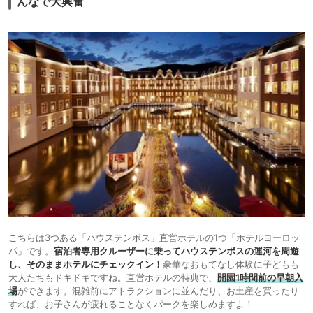
んなで大興奮
こちらは3つある「ハウステンボス」直営ホテルの1つ「ホテルヨーロッ
パ」です。
宿泊者専用クルーザーに乗ってハウステンボスの運河を周遊
し、そのままホテルにチェックイン！
豪華なおもてなし体験に子どもも
大人たちもドキドキですね。直営ホテルの特典で、
開園1時間前の早朝入
場
ができます。混雑前にアトラクションに並んだり、お土産を買ったり
すれば、お子さんが疲れることなくパークを楽しめますよ！