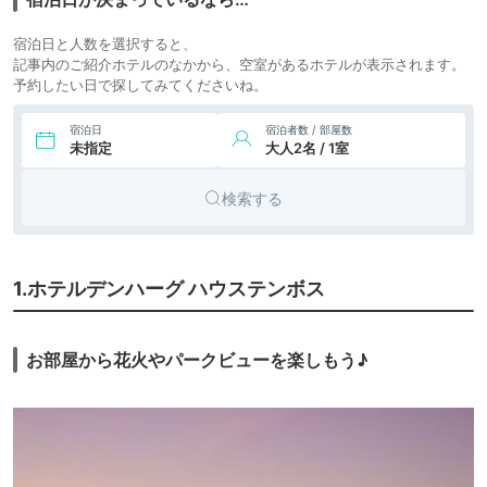
7.
リゾート
ホテルオークラJRハ
icotto
楽天トラベル
ウステンボス
ホテル
宿泊日と人数を選択すると、
13,039円〜
13,100円〜
記事内のご紹介ホテルのなかから、空室があるホテルが表示されます。
8.
リゾート
大江戸温泉物語
予約したい日で探してみてくださいね。
icotto
楽天トラベル
Premium 西海橋
ホテル
9.
4,535円〜
4,500円〜
天然温泉ばってんの
宿泊日
宿泊者数 / 部屋数
リゾート
未指定
大人2名 / 1室
湯 ホテルローレラ
icotto
楽天トラベル
ホテル
イ
検索する
8,800円〜
10.
リゾート
ザ パラダイスガー
icotto
楽天トラベル
デン サセボ
ホテル
4,050円〜
4,100円〜
11.
ホテル ブリスヴィ
旅館
1.ホテルデンハーグ ハウステンボス
icotto
楽天トラベル
ラ波佐見
3,189円〜
12.
ビジネス
セントラルホテル
icotto
楽天トラベル
佐世保
ホテル
お部屋から花火やパークビューを楽しもう♪