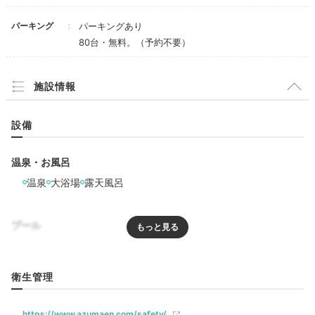
池や空と一体に
パーキング
パーキングあり
80台・無料。（予約不要）
施設情報
設備
温泉・お風呂
温泉
大浴場
露天風呂
客室露天風呂 一例
莉結
リニューアルした「翠色」「莉結」「茉莉花」には、自
プール
家源泉をひいた露天風呂があり、大自然に身を包まれな
がらお部屋で雲仙温泉が堪能できます。
メタケイ酸の含
まれるお湯で、しっとり美肌も期待できますよ
。
リラクゼーション
衛生管理
サウナ
https://www.azumaen.com/safety/