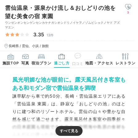
雲仙温泉・源泉かけ流し＆おしどりの池を
3
望む美食の宿 東園
ウンゼンオンセンゲンセンカケナガシオシドリノイケヲノゾムビショクノヤド アズ
マエン
3.35
13件
長崎県 / 雲仙、小浜 / 旅館
施設TOP
写真
宿泊プラン
過ごし方
地図・アクセス
レストラン
口コミ
風光明媚な池が眼前に。露天風呂付き客室も
ある和モダン宿で雲仙温泉を満喫
諫早駅から車で約50分、長崎・雲仙温泉エリアにある
「雲仙温泉 東園」は、静寂な「おしどりの池」のほと
りに建つ和のリゾートホテル。雲仙の山々や豊かな自
然を感じて過ごせます。露天風呂付き客室や四季折々
の日本庭園も堪能できますよ。有明海や島原の食材を
ふんだんに使った夕食も魅力です。