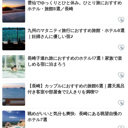
雲仙でゆっくりとひと休み。ひとり旅におすすめ
22:00
ホテル・旅館8選／長崎
浴衣に着替えて
思い思いの夜を
九州のマタニティ旅行におすすめ旅館・ホテル8選
｜妊婦さんに優しい宿♪
長崎子連れ旅におすすめのホテル17選！家族で楽
しめる宿に泊まろう
【長崎】カップルにおすすめの旅館6選｜露天風呂
付き客室や部屋食で2人きりを満喫♡
貴賓室 昴の間
館内
お風呂上りに浴衣に着替えたら、お部屋でゆったり夜景
眺めがいいと気分も爽快♩長崎にある眺望自慢の
を眺めるのも◎カラオケボックスや麻雀ルームで遊びつ
ホテル7選
くすのも、旅の思い出になりますよ。