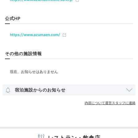
coron.810
飲食
公式HP
カフェ
お部屋の露天風呂で温泉に浸かったり外気浴したり、ま
ったりとした時間を過ごしました。山々から聞こえる鳥
+3
の囀りに耳を傾けながら夕陽を眺めて入る露天風呂は格
https://www.azumaen.com/
ベビー＆子供関連
別です。
その他の施設情報
部屋情報
露天風呂付客室
Dinner
18:30
その他館内施設
宿泊施設からのお知らせ
有田焼の器で楽しむ
宴会場
売店・ギフトショップ
カラオケルーム
旬の懐石料理
内容について運営スタッフに連絡
アメニティ
テレビ
冷蔵庫
スリッパ
セーフティボックス
洗浄機付トイレ
浴衣
歯ブラシ
カミソリ
シャンプー
リンス
ボディソープ
シャワーキャップ
レストラン・飲食店
タオル
バスタオル
ドライヤー
お茶セット