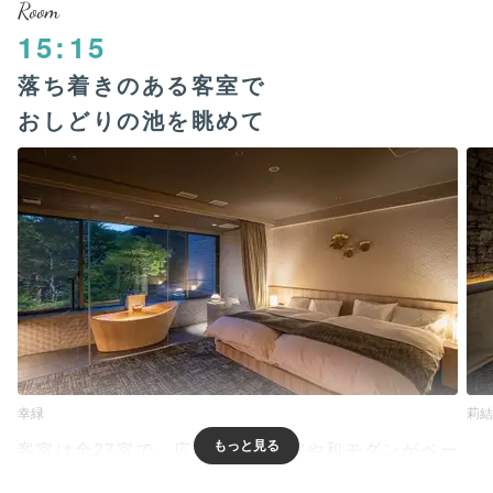
Room
15:15
落ち着きのある客室で
おしどりの池を眺めて
幸緑
莉結
客室は全27室で、広々とした和室や和モダンがベー
ス。露天・半露天風呂付きの客室や、10名以上でも泊