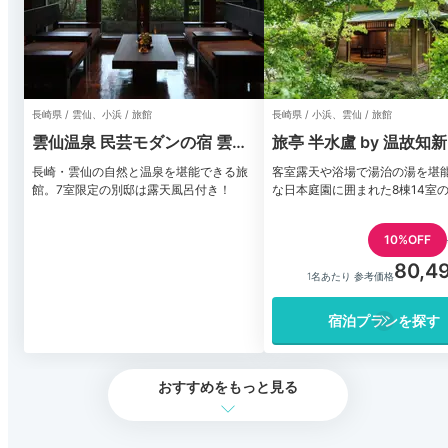
長崎県 / 雲仙、小浜 / 旅館
長崎県 / 小浜、雲仙 / 旅館
雲仙温泉 民芸モダンの宿 雲仙
旅亭 半水盧 by 温故知新
福田屋
長崎・雲仙の自然と温泉を堪能できる旅
客室露天や浴場で湯治の湯を堪
館。7室限定の別邸は露天風呂付き！
な日本庭園に囲まれた8棟14室
10%OFF
80,4
1名あたり 参考価格
宿泊プランを探す
おすすめをもっと見る