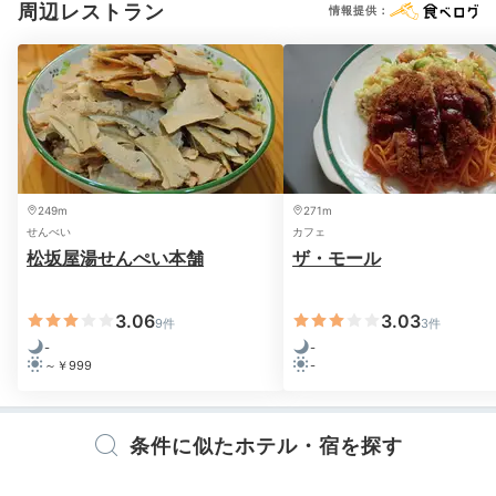
周辺レストラン
情報提供：
だけます。どのお鮨も本当に美味しいです。
Onsen
21:00
広々とした大浴場で
249m
271m
せんべい
カフェ
湖面や星空を満喫
松坂屋湯せんぺい本舗
ザ・モール
3.06
3.03
9件
3件
-
-
～￥999
-
条件に似たホテル・宿を探す