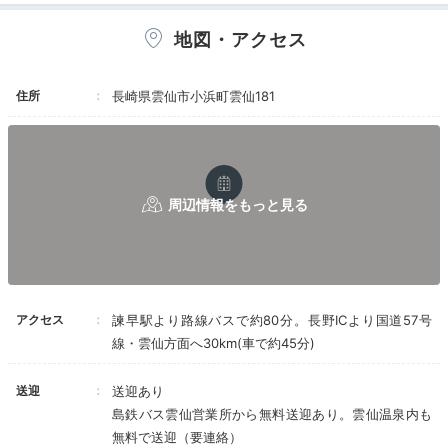
まれる貴賓室など、家族やグループでの選択肢も豊富で
す。四季折々の池の景色が楽しめるお部屋も揃っていま
地図・アクセス
す。
住所
長崎県雲仙市小浜町雲仙181
coron.810
2015年にリニューアルした「莉結」に宿泊。
お部屋の
露天風呂からは「おしどりの池」を眺められ開放感が最
+2
高です
。
アクセス
諫早駅より路線バスで約80分。長野ICより国道57号
線・雲仙方面へ30km(車で約45分)
Onsen
16:00
送迎
送迎あり
島鉄バス雲仙営業所から無料送迎あり。雲仙温泉内も
お部屋の露天風呂で
無料で送迎（要連絡）