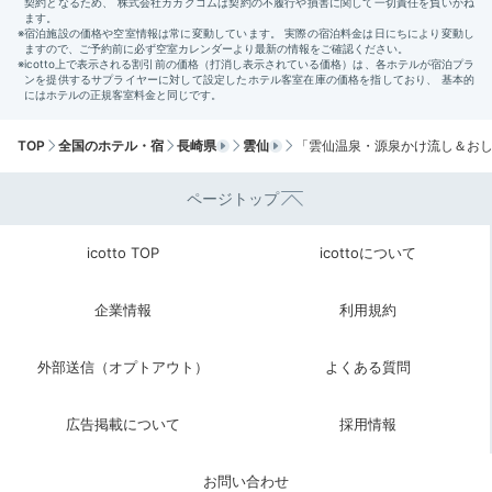
東の間 半露天風呂
茉莉
朝早く目覚めたらぜひ朝風呂で温まりましょう。露天風
TOP
全国のホテル・宿
長崎県
雲仙
「雲仙温泉・源泉かけ流し＆おし
呂付き客室ならお部屋で温泉をのんびり満喫できます。
酸性単純硫黄泉のお湯で巡りを促してポカポカに。鳥の
ページトップ
さえずりを聴いたり、紅葉や雪景色を眺めたり…朝の静
寂を堪能できますよ。
icotto TOP
icottoについて
企業情報
利用規約
coron.810
外部送信（オプトアウト）
よくある質問
もちろん朝も露天風呂に。
鶯の綺麗な鳴き声を聞きながら澄んだ空
広告掲載について
採用情報
気の中入る温泉
は夢見心地でした。
お問い合わせ