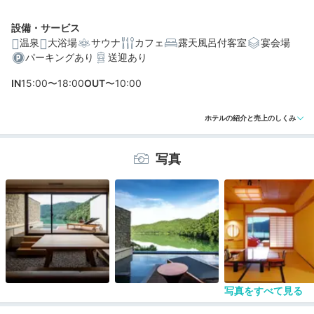
設備・サービス
温泉
大浴場
サウナ
カフェ
露天風呂付客室
宴会場
パーキングあり
送迎あり
編集部おすすめの３つのポイント
IN
15:00〜18:00
OUT
〜10:00
美しい池の絶景をのぞむ、和モダンな客室や露天風呂付
き客室
ホテルの紹介と売上のしくみ
雲仙温泉を源泉かけ流しで。星や池を満喫できる大浴場
と露天風呂
写真
絶景レストランで食べる有明海の魚介や旬の野菜を使っ
た懐石料理
写真をすべて見る