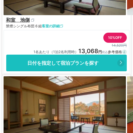
和室 池側
禁煙
シングル布団 6 組
客室の詳細
10%OFF
14,520円
13,068
1名あたり（1泊2名利用時）
日付を指定して宿泊プランを探す