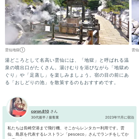
雲仙地獄①
雲
湯どころとして名高い雲仙には、「地獄」と呼ばれる温
泉の噴出口がたくさん。湯けむりを浴びながら「地獄め
ぐり」や「足蒸し」を楽しみましょう。宿の目の前にあ
る「おしどりの池」を散策するのもおすすめです。
coron.810
30代後半 / 接客業
2023年11月に宿泊
私たちは長崎空港まで飛行機、そこからレンタカー利用です。雲
仙、島原を代表するレストラン「pesceco」さんでランチをしてか