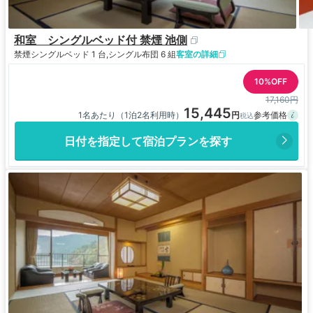
和室 シングルベッド付 禁煙 池側
禁煙
シングルベッド 1 台,シングル布団 6 組
客室の詳細
10%OFF
17,160円
15,445
1名あたり（1泊2名利用時）
日付を指定して宿泊プランを探す