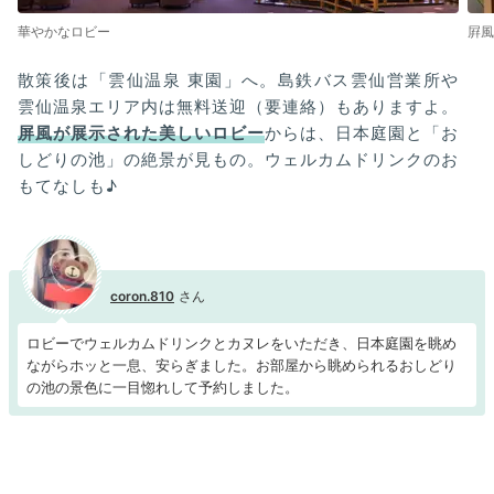
華やかなロビー
屛風
散策後は「雲仙温泉 東園」へ。島鉄バス雲仙営業所や
雲仙温泉エリア内は無料送迎（要連絡）もありますよ。
屏風が展示された美しいロビー
からは、日本庭園と「お
しどりの池」の絶景が見もの。ウェルカムドリンクのお
もてなしも♪
coron.810
ロビーでウェルカムドリンクとカヌレをいただき、日本庭園を眺め
ながらホッと一息、安らぎました。お部屋から眺められるおしどり
の池の景色に一目惚れして予約しました。