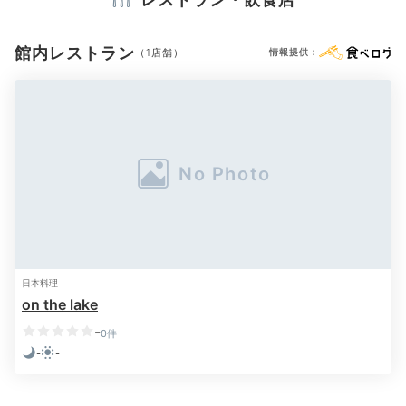
電気ポット
館内レストラン
（1店舗）
情報提供：
※設備・アメニティは、確認が取れている情報を表示しています。
夕食 一例①
夕食
夕食会場はレストランや部屋食など、客室によって異な
るため事前確認が◎有明海の魚介類や、雲仙・島原の旬
の食材を生かした懐石料理をどうぞ。長崎和牛や長崎ブ
ランドのクエ等もありますよ。有田焼の器を使った目に
も嬉しいご馳走です。
日本料理
on the lake
-
0件
coron.810
-
-
1日1組限定の目の前でお寿司を握っていただけるコースにしまし
た。福岡のお鮨屋さんで修行された大将が握る本格的なお鮨がいた