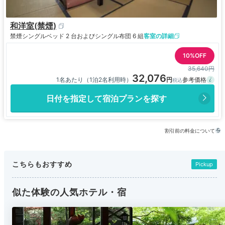
和洋室(禁煙)
禁煙
シングルベッド 2 台およびシングル布団 6 組
客室の詳細
10%OFF
35,640円
32,076
1名あたり（1泊2名利用時）
日付を指定して宿泊プランを探す
割引前の料金について
こちらもおすすめ
Pickup
似た体験の人気ホテル・宿