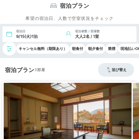
宿泊プラン
希望の宿泊日、人数で空室状況をチェック
宿泊日
宿泊者数 / 部屋数
9/15(火)1泊
大人2名 / 1室
キャンセル無料（期限あり）
朝食付
朝夕食付
禁煙
現地払いO
宿泊プラン
3
並び替え