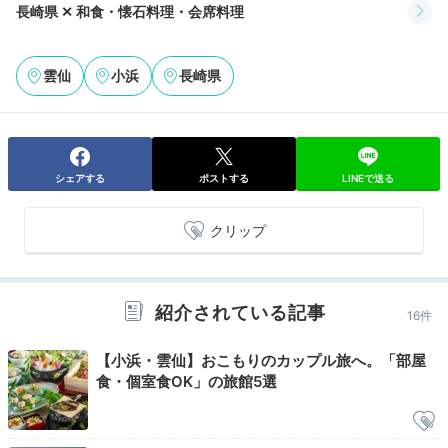
長崎県 ✕ 和食・懐石料理・会席料理
日が沈む大浴場
露天
広々と温泉を楽しむなら大浴場「莉園」へ。
内湯の大き
雲仙
小浜
長崎県
な窓から池まで繋がっているような開放感が魅力的
。露
天風呂では外気浴が気持ちよく、満天の星が見渡せま
す。サウナでさっぱり整うのも◎
シェアする
ポストする
LINEで送る
クリップ
coron.810
ボリューム満点だった夕食でお腹がいっぱいになったのでお部屋で
ゆっくり食休み。その後は夜の露天風呂へ。星が綺麗で癒されまし
紹介されている記事
16件
た。
【小浜・雲仙】おこもりのカップル旅へ。「部屋
食・個室食OK」の旅館5選
Night