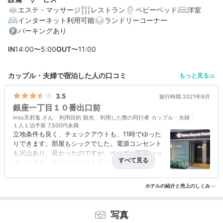
エステ・マッサージ
レストラン
ベビーベッド
洋室
インターネット利用可能
ランドリーコーナー
パーキングあり
IN
14:00〜5:00
OUT
〜11:00
編集部おすすめの３つのポイント
駅近の便利な立地！歌舞伎座や築地場外市場などの観光
カップル・夫婦で宿泊した人の口コミ
もっと見る
にも◎
3.5
旅行時期 2021年9月
18平米以上＆バストイレ別の客室で、のびのびと過ごせ
銀座一丁目１０番出口前
る
mss天邪鬼
利用目的
観光
利用した際の同行者
カップル・夫婦
サラダや和食、デザートなど充実の朝食ブッフェで元気
１人１泊予算
7,500円未満
な朝を
立地条件も良く、チェックアウトも、11時でゆった
りできます。部屋もシックでした。電源コンセント
も沢山あり、良かったのですが、ベッドが部屋いっ
ぱいにあり、スーツケースを広げるスペースが確保
できませんでした。
アクセス
3.5
コスパ
3.5
客室
3.0
接客対応
3.5
風呂
3.0
ホテルの紹介と売上のしくみ
食事・ドリンク
3.0
バリアフリー
3.0
写真