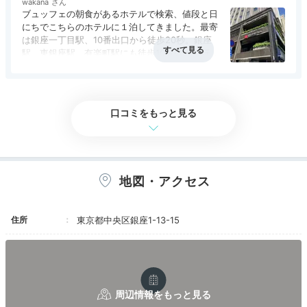
wakana
観光スポット多数！
しないような飲食店があったり、ドトールやベロ
ブュッフェの朝食があるホテルで検索、値段と日
ーチェ、コンビニも併設されているので、その辺
にちでこちらのホテルに１泊してきました。最寄
銀座の街をぶらり
りは便利でした。夜間の入退館は部屋のキーが必
は銀座一丁目駅、10番出口から徒歩20秒。銀座
要なのでセキュリティ面では安心です。
駅、東銀座駅、有楽町駅にも徒歩10分以内で行け
る立地。近くのセブンイレブンとナチュラルロー
ソン、利用しました。外にあるエスカレーターは
上りのみ２階のレストラン階止まりでエレベータ
ーに乗り換えて３階のフロントへ。部屋は広くは
口コミをもっと見る
ないがナイトウェアがセパレートでバスルームに
浴槽あり良かったです。コーヒー、紅茶、スキン
ケア、バスソルト、マウスウォッシュ等はフロン
ト近くのテーブルにありました。朝食会場のレス
トランは内容はまずまずだが店内中央に段差があ
地図・アクセス
ったりすれ違うのに狭くて何回も取りに行くのは
辛かったです。
歌舞伎座
金魚
住所
東京都中央区銀座1-13-15
荷物を置いたら、身軽に銀座観光へ♪ホテルから徒歩約
8分の「歌舞伎座」では、伝統芸能に触れられます。ホ
テルから徒歩約7分の「アートアクアリウム美術館
GINZA(ギンザ)」で、金魚アートに酔いしれるのもおす