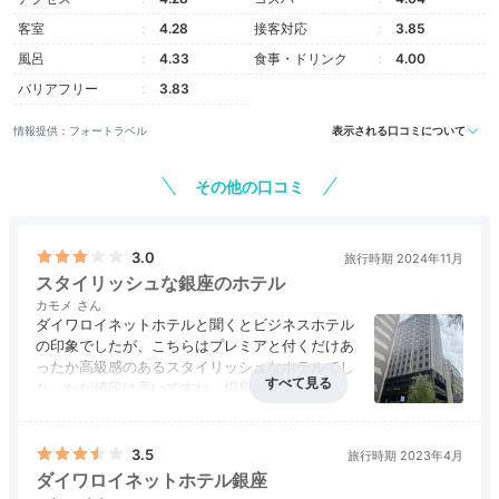
客室
4.28
接客対応
3.85
風呂
4.33
食事・ドリンク
4.00
バリアフリー
3.83
情報提供：フォートラベル
表示される口コミについて
その他の口コミ
スタンダード ツインルーム
デラ
客室は全270室 。ダブル、ツイン、スイートなどのタ
3.0
旅行時期 2024年11月
イプが用意されています。
全客室が18平米以上で、ワ
スタイリッシュな銀座のホテル
イドデスクが設置
されたゆったりとした空間。落ち着き
カモメ
ダイワロイネットホテルと聞くとビジネスホテル
のある内装で、リラックスして過ごせます。
の印象でしたが、こちらはプレミアと付くだけあ
ったか高級感のあるスタイリッシュなホテルでし
た。ただ値段は高いですね。場所柄かインバウン
ドもけっこう多いようで、そういうところは自ず
と価格高騰になるのでしょうね。有楽町線の銀座
Freetime
一丁目駅からすぐなので、立地面ではわりと便利
3.5
旅行時期 2023年4月
15:30
です。ただ銀座4丁目交差点などメインの銀座か
ホテル周辺のスポット
ダイワロイネットホテル銀座
らはちょっと遠いかも。反面インバウンドが利用