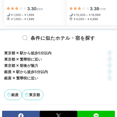
で、和洋折衷のブッフェ。充実のサラダバーやお惣菜と
3.30
3.38
88件
117件
いった和食メニュー、手作りのデザートなど種類豊富で
￥1,000～￥1,999
￥15,000～￥19,999
す。好きなものを好きなだけいただきましょう♪
￥1,000～￥1,999
￥4,000～￥4,999
条件に似たホテル・宿を探す
Check-out
11:00
ホテルを出発
東京都 ✕ 駅から徒歩5分以内
お部屋でゆっくりして
東京都 ✕ 繁華街に近い
東京都 ✕ 朝食が魅力
チェックアウト
銀座 ✕ 駅から徒歩5分以内
銀座 ✕ 繁華街に近い
銀座
東京都