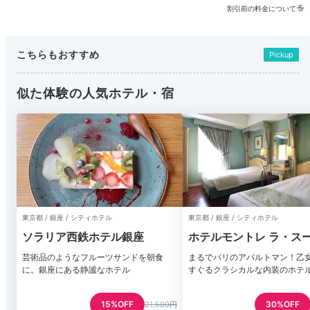
割引前の料金について
こちらもおすすめ
Pickup
似た体験の人気ホテル・宿
東京都 / 銀座 / シティホテル
東京都 / 銀座 / シティホテル
ソラリア西鉄ホテル銀座
ホテルモントレ ラ・スー
ンザ
芸術品のようなフルーツサンドを朝食
まるでパリのアパルトマン！乙
に。銀座にある静謐なホテル
すぐるクラシカルな内装のホテ
15%OFF
30%OFF
21,500円