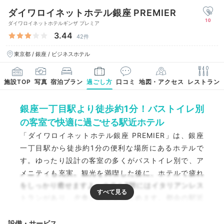
ダイワロイネットホテル銀座 PREMIER
10
ダイワロイネットホテルギンザ プレミア
3.44
42件
東京都 / 銀座 / ビジネスホテル
施設TOP
写真
宿泊プラン
過ごし方
口コミ
地図・アクセス
レストラン
銀座一丁目駅より徒歩約1分！バストイレ別
の客室で快適に過ごせる駅近ホテル
「ダイワロイネットホテル銀座 PREMIER」は、銀座
一丁目駅から徒歩約1分の便利な場所にあるホテルで
す。ゆったり設計の客室の多くがバストイレ別で、ア
メニティも充実。観光を満喫した後に、ホテルで疲れ
をしっかり癒せますよ。ホテル2階にはイタリアンレス
トランがあり、夕食と朝食を楽しめます。都会の駅近
という立地で、喧騒から離れて心地よい時間を過ごし
ましょう。
設備・サービス