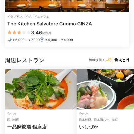
Breakfast
07:00
イタリアン、ピザ、ビュッフェ
The Kitchen Salvatore Cuomo GINZA
和洋メニューがずらり
3.46
623件
朝食ブッフェを堪能
￥6,000～￥7,999
￥4,000～￥4,999
周辺レストラン
情報提供：
16m
25m
朝食ブッフェ例(1)
朝食
四川料理
日本料理、日本酒バー、海鮮
一品麻辣湯 銀座店
いしづか
朝食は「ザ キッチン サルヴァトーレ クオモ 銀座」