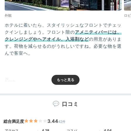
外観
ロビ
ホテルに着いたら、スタイリッシュなフロントでチェッ
クインしましょう。フロント階の
アメニティバーには、
クレンジングやヘアオイル、入浴剤など
の用意がありま
す。荷物を減らせるのがうれしいですね。必要な物を選
んで客室へ。
Room
15:15
疲れを癒す
口コミ
広々とした客室
3.44
総合満足度
42件
アクセス
4.28
コスパ
4.04