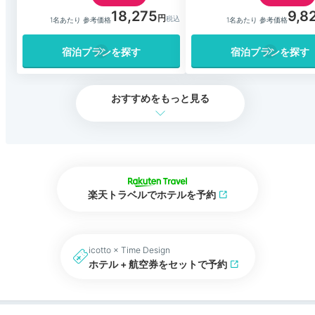
18,275
9,8
1名あたり 参考価格
1名あたり 参考価格
宿泊プランを探す
宿泊プランを探す
おすすめをもっと見る
楽天トラベルでホテルを予約
icotto × Time Design
ホテル + 航空券をセットで予約