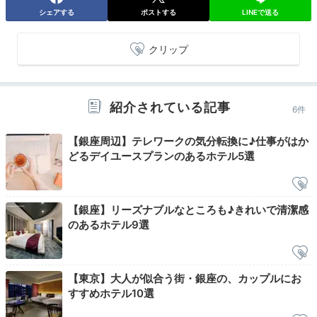
シェアする
ポストする
LINEで送る
クリップ
自動精算機
ホテ
チェックアウトまでは客室でゆっくり。客室には日本茶
のティーバッグ、またフロントには紅茶のティーバッグ
紹介されている記事
やドリップコーヒーの用意があります。準備ができたら
6件
出発。自動精算機、またはフロントへキーを返却してチ
【銀座周辺】テレワークの気分転換に♪仕事がはか
ェックアウトです。
どるデイユースプランのあるホテル5選
Sightseeing
【銀座】リーズナブルなところも♪きれいで清潔感
のあるホテル9選
ホテルから築地場外市場まで徒歩
11:30
約18分
築地場外市場で
グルメを堪能
【東京】大人が似合う街・銀座の、カップルにお
すすめホテル10選