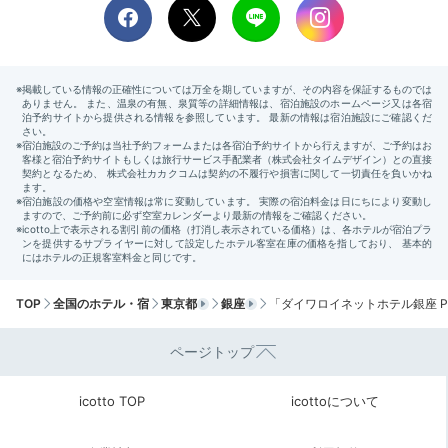
15:00
観光もホテル滞在も満喫
駅近で快適にステイ
「ダイワロイネットホテル銀座 PREMIER」は、駅近&
魅力的な観光地が周辺に集まっているので、観光を楽し
みたい方におすすめ。バストイレ別、ゆとりある空間の
客室で快適に過ごせます。こだわりの朝食も満喫して、
充実の旅を。
今回紹介したスポット
TOP
全国のホテル・宿
東京都
銀座
「ダイワロイネットホテル銀座 P
ページトップ
icotto TOP
icottoについて