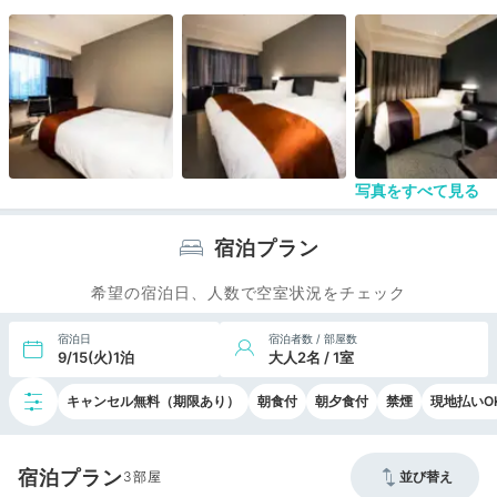
写真をすべて見る
宿泊プラン
希望の宿泊日、人数で空室状況をチェック
宿泊日
宿泊者数 / 部屋数
9/15(火)1泊
大人2名 / 1室
キャンセル無料（期限あり）
朝食付
朝夕食付
禁煙
現地払いO
宿泊プラン
3
並び替え