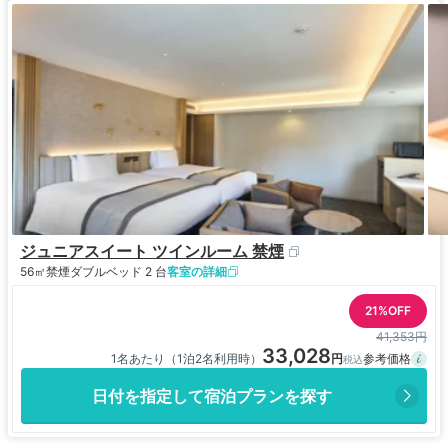
ジュニアスイート ツインルーム 禁煙
56㎡
禁煙
ダブルベッド 2 台
客室の詳細
21%OFF
41,353円
33,028
1名あたり（1泊2名利用時）
日付を指定して宿泊プランを探す