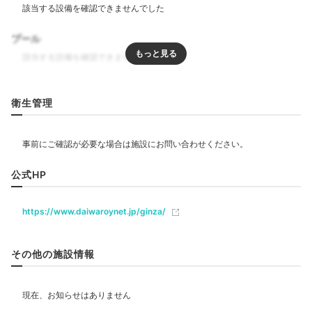
レストラン テーブル席
レス
ディナーは周辺にある豊富な飲食店のほか、ホテル館内
プール
で楽しむのも◎ホテル2階の
「ザ キッチン サルヴァト
ーレ クオモ 銀座」では、薪窯ピッツァや本格イタリア
ンなどを堪能
できます。ぜひ豊富なワインと一緒に味わ
リラクゼーション
って♪
衛生管理
エステ・マッサージ
飲食
Relax
レストラン
公式HP
20:00
広々としたお風呂で
https://www.daiwaroynet.jp/ginza/
ベビー＆子供関連
快適なバスタイム
ベビーベッド
その他の施設情報
部屋情報
洋室
インターネット利用可能
Wi-Fi利用可能
ユニバーサルルーム