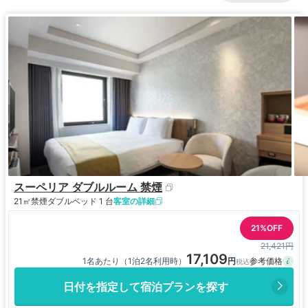
スーペリア ダブルルーム 禁煙
21㎡
禁煙
ダブルベッド 1 台
客室の詳細
21%OFF
21,421円
17,109
1名あたり（1泊2名利用時）
日付を指定して宿泊プランを探す