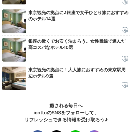
東京観光の拠点に♪銀座で女子ひとり旅におすすめ
のホテル14選
銀座の近くでお安く泊まろう。女性目線で選んだ
高コスパなホテル10選
築地場外市場
築地
東京観光の拠点に！大人旅におすすめの東京駅周
ホテルは、約460店舗が集まる「築地場外市場」へも徒
辺ホテル9選
歩でお散歩しながら行けます。新鮮な海鮮をはじめ、卵
焼き、マグロメンチカツなどカジュアルに楽しめるグル
メが勢揃い！築地ならではのお土産も購入できますよ。
癒される毎日へ
icottoのSNSをフォローして、
リフレッシュできる情報を受け取ろう♪
Return trip