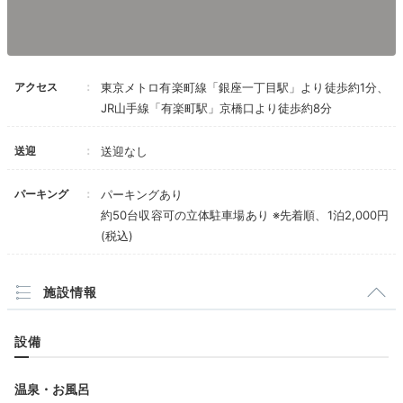
すめ。
Dinner
アクセス
東京メトロ有楽町線「銀座一丁目駅」より徒歩約1分、
17:30
JR山手線「有楽町駅」京橋口より徒歩約8分
館内レストランで
送迎
送迎なし
イタリアンディナー
パーキング
パーキングあり
約50台収容可の立体駐車場あり ※先着順、1泊2,000円
(税込)
施設情報
設備
温泉・お風呂