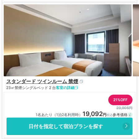
スタンダード ツインルーム 禁煙
23㎡
禁煙
シングルベッド 2 台
客室の詳細
21%OFF
23,905円
19,092
1名あたり（1泊2名利用時）
日付を指定して宿泊プランを探す