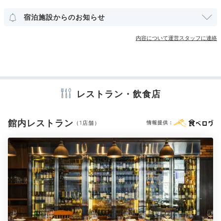
宿泊施設からのお知らせ
その他館内施設
内容について運営スタッフに連絡
ランドリーコーナー
コンビニエンスストア
クリーニングサービス
バスルーム例
ジュ
アメニティ
客室はユニバーサルルームを除く全室がバストイレ別。
レストラン・飲食店
テレビ
冷蔵庫
エアコン
スリッパ
セーフティボックス
オーバーヘッドシャワーも設置
され、快適なバスタイム
洗浄機付トイレ
パジャマ
歯ブラシ
カミソリ
洗顔
シャンプー
を過ごせます。1日の終わりには、快適な睡眠をサポー
コンディショナー
ボディソープ
タオル
バスタオル
館内レストラン
（1店舗）
情報提供：
トする「フランスベッド」の寝具で疲れをとりましょ
ドライヤー
お茶セット
ティーサーバー
加湿器
う。
※設備・アメニティは、確認が取れている情報を表示しています。
2日目