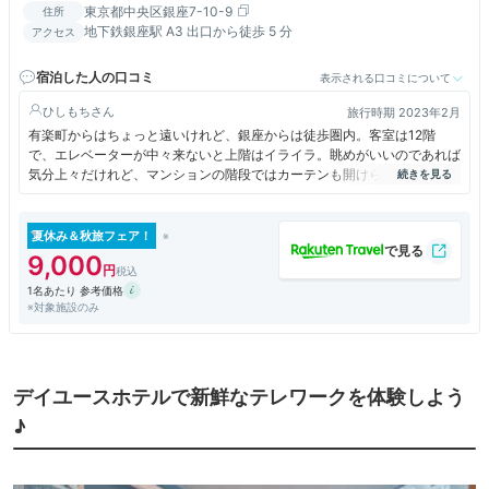
東京都中央区銀座7-10-9
住所
地下鉄銀座駅 A3 出口から徒歩 5 分
アクセス
宿泊した人の口コミ
表示される口コミについて
ひしもち
旅行時期 2023年2月
有楽町からはちょっと遠いけれど、銀座からは徒歩圏内。客室は12階
で、エレベーターが中々来ないと上階はイライラ。眺めがいいのであれば
気分上々だけれど、マンションの階段ではカーテンも開けられない。立地
の問題かな？道路側であればまだ希望もあったかな？寝るだけのホテルな
ら納得。パジャマ、スリッパ、タオルが2組用意されていましたが、１組
で十分だったので使用はしませんでした。バスルームのカーテンが臭うの
夏休み＆秋旅フェア！
が気になりました。部屋は快適に過ごせました。
9,000
1名あたり 参考価格
※対象施設のみ
デイユースホテルで新鮮なテレワークを体験しよう
♪