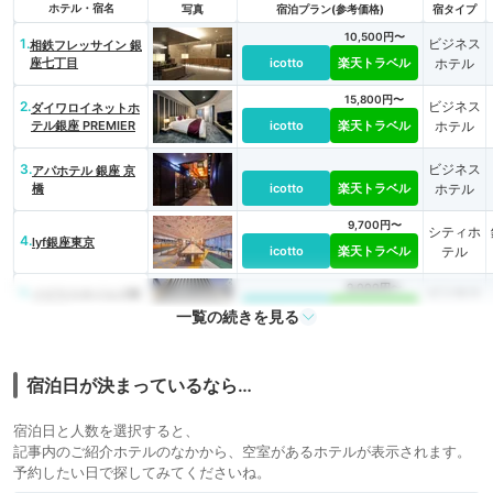
ホテル・宿名
写真
宿泊プラン(参考価格)
宿タイプ
10,500円〜
1.
ビジネス
相鉄フレッサイン 銀
座七丁目
icotto
楽天トラベル
ホテル
15,800円〜
2.
ビジネス
ダイワロイネットホ
テル銀座 PREMIER
icotto
楽天トラベル
ホテル
3.
ビジネス
アパホテル 銀座 京
橋
icotto
楽天トラベル
ホテル
9,700円〜
シティホ
4.
lyf銀座東京
icotto
楽天トラベル
テル
9,000円〜
5.
ビジネス
イビススタイルズ東
京銀座
icotto
楽天トラベル
ホテル
一覧の続きを見る
宿泊日が決まっているなら…
宿泊日と人数を選択すると、
記事内のご紹介ホテルのなかから、空室があるホテルが表示されます。
予約したい日で探してみてくださいね。