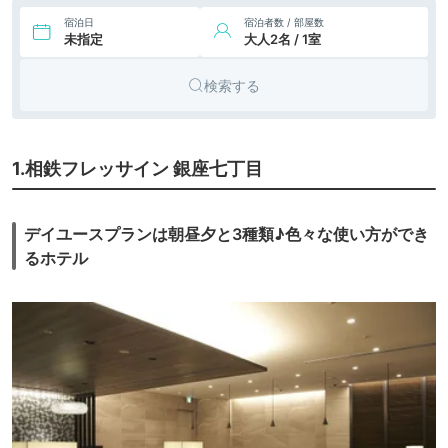
宿泊日
宿泊者数 / 部屋数
未指定
大人2名 / 1室
検索する
1.相鉄フレッサイン 銀座七丁目
デイユースプランは朝昼夕と3種類♪色々な使い方ができ
るホテル