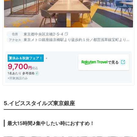
東京都中央区京橋2-5-4
住所
東京メトロ銀座線京橋駅より徒歩約１分／都営浅草線宝町より徒
アクセス
歩約２分／東京駅より徒歩約７分
夏休み＆秋旅フェア！
9,700
1名あたり 参考価格
※対象施設のみ
5.イビススタイルズ東京銀座
最大15時間♪集中したい時におすすめ！