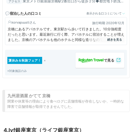
東京メトロ銀座線京橋駅2番出口から徒歩２分◆都営地下鉄浅草
アクセス
線宝町駅Ａ3出口から徒歩１分◆東京駅徒歩10分
宿泊した人の口コミ
表示される口コミについて
korvapuusti
旅行時期 2020年12月
京橋にあるアパホテルです。東京駅から歩いて行きました。10分強程度
だったと思います。最近旅行に行く際、アパホテルに宿泊することが増え
ました。京橋のアパホテルも他のホテルと同様な造りなので初めてでも安
心で、使い易く感じました。東京観光にお勧めです。
夏休み＆秋旅フェア！
※対象施設のみ
九州居酒屋 かてて 京橋
閉業や休業等の理由により食べログに店舗情報が存在しないか、一時的な
障害で店舗情報が取得できませんでした。
4.lyf銀座東京（ライフ銀座東京）