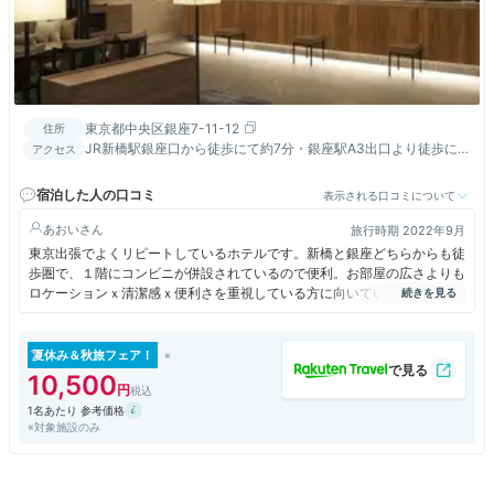
東京都中央区銀座7-11-12
住所
JR新橋駅銀座口から徒歩にて約7分・銀座駅A3出口より徒歩にて
アクセス
約5分
宿泊した人の口コミ
表示される口コミについて
あおい
旅行時期 2022年9月
東京出張でよくリピートしているホテルです。新橋と銀座どちらからも徒
歩圏で、１階にコンビニが併設されているので便利。お部屋の広さよりも
ロケーションｘ清潔感ｘ便利さを重視している方に向いていると思いま
す。
客室アメニティはロビーから自由にとる形式ですが、これまでに泊まった
夏休み＆秋旅フェア！
他のホテルよりも内容が充実していたのがリピートの決め手。スキンケア
10,500
アイテムはもちろん、お茶や入浴剤なんかも何種類か用意されているので
1名あたり 参考価格
連泊中でも気分転換しやすかったです。
※対象施設のみ
あえて要望を挙げるとしたら、デスクかベッド脇にUSBポートがあると
スマホ充電が便利で有難いです。