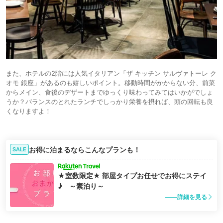
また、ホテルの2階には人気イタリアン「ザ キッチン サルヴァトーレ ク
オモ 銀座」があるのも嬉しいポイント。移動時間がかからない分、前菜
からメイン、食後のデザートまでゆっくり味わってみてはいかがでしょ
うか？バランスのとれたランチでしっかり栄養を摂れば、頭の回転も良
くなりますよ！
お得に泊まるならこんなプランも！
SALE
★室数限定★ 部屋タイプお任せでお得にステイ
♪ ～素泊り～
詳細を見る