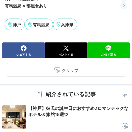
有馬温泉 ✕ 部屋食あり
季節の会席料理イメージ
しゃ
神戸
有馬温泉
兵庫県
お部屋で頂く夕食は、旬の魚介類などを使った会席料
理。先付けから水菓子まで、一品ずつ丁寧に作られたお
料理を楽しめます。時期によっては、神戸牛のしゃぶし
ゃぶや松葉ガニなど、高級食材を使ったプランが登場す
ることも。
シェアする
ポストする
LINEで送る
クリップ
keikoooko
紹介されている記事
5件
料亭旅館ならではの味付けで美味しかったです
。またワ
インのメニューが豊富。テイスティングや開栓はセルフ
+10
サービスでした。
【神戸】彼氏の誕生日におすすめ♪ロマンチックな
ホテル＆旅館15選♡