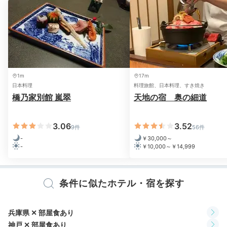
※設備・アメニティは、確認が取れている情報を表示しています。
しい！！
45分間の貸切で源泉をとことん堪能しました。
+2
湯上がりの冷たいお茶も嬉しかったです。
Dinner
1m
17m
18:00
日本料理
料理旅館、日本料理、すき焼き
橋乃家別館 嵐翠
天地の宿 奥の細道
お部屋食で楽しむ
本格会席料理
3.06
3.52
9件
56件
-
￥30,000～
-
￥10,000～￥14,999
条件に似たホテル・宿を探す
兵庫県 ✕ 部屋食あり
神戸 ✕ 部屋食あり