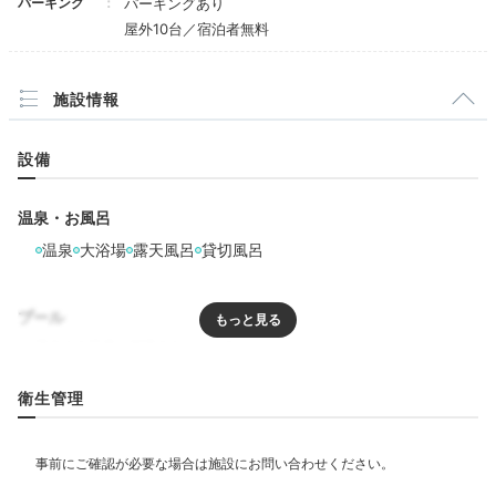
パーキング
パーキングあり
屋外10台／宿泊者無料
keikoooko
施設情報
田舎に帰ってきたような懐かしさ
。なんだか寅さんの時
代の旅館に来た気分でした。コンセントは2箇所のみな
+4
設備
ので、延長コード等あると便利です。
温泉・お風呂
温泉
大浴場
露天風呂
貸切風呂
Onsen
プール
16:00
橋乃家本館で
リラクゼーション
衛生管理
源泉かけ流しを堪能
飲食