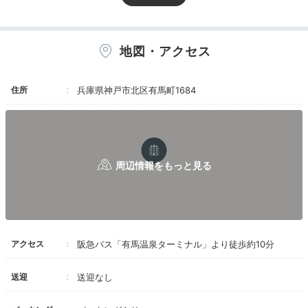
趣あふれるお部屋
地図・アクセス
住所
兵庫県神戸市北区有馬町1684
客室一例
二間
一部の客室を除き、
館内は基本的に中学生以上の大人限
定
。お部屋は全9室で、元の建築を生かした趣を楽しめ
アクセス
阪急バス「有馬温泉ターミナル」より徒歩約10分
ます。8畳、12.5畳、二間続きなど広さは様々。広縁か
らは庭園が見え、四季折々の風景をゆったりと楽しめま
送迎
送迎なし
す。