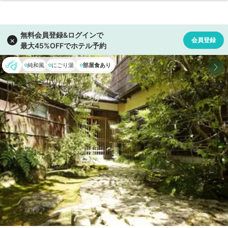
純和風
にごり湯
部屋食あり