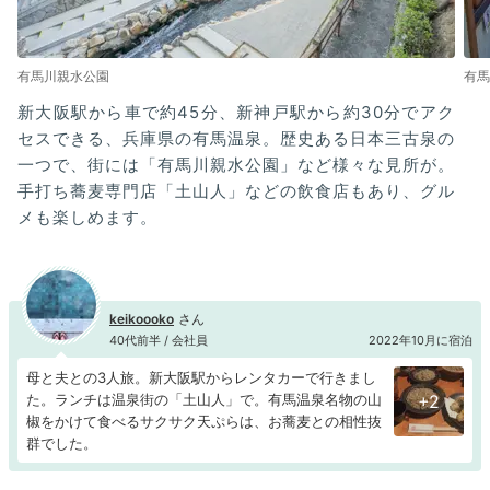
有馬川親水公園
有馬
新大阪駅から車で約45分、新神戸駅から約30分でアク
セスできる、兵庫県の有馬温泉。歴史ある日本三古泉の
一つで、街には「有馬川親水公園」など様々な見所が。
手打ち蕎麦専門店「土山人」などの飲食店もあり、グル
メも楽しめます。
keikoooko
40代前半 / 会社員
2022年10月に宿泊
母と夫との3人旅。新大阪駅からレンタカーで行きまし
た。ランチは温泉街の「土山人」で。有馬温泉名物の山
+2
椒をかけて食べるサクサク天ぷらは、お蕎麦との相性抜
群でした。