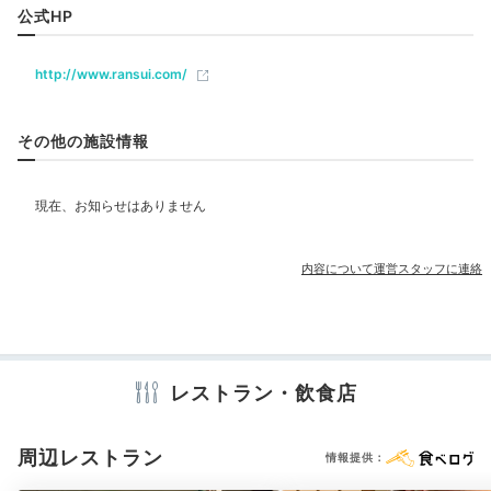
ルームサービス
公式HP
http://www.ransui.com/
ベビー＆子供関連
その他の施設情報
部屋情報
橋乃家本館の金泉風呂
keikoookoさんの投稿
その他館内施設
温泉街の中心エリアにある本館では、"金泉"と呼ばれる
茶褐色の源泉をかけ流しで楽しめます。
宴会場
売店・ギフトショップ
別館の宿泊者
内容について運営スタッフに連絡
は、予約しておけば貸切で利用できるそう。
上質なお湯
に心ゆくまで浸かってはいかが。
アメニティ
テレビ
冷蔵庫
エアコン
スリッパ
洗浄機付トイレ
浴衣
歯ブラシ
カミソリ
ボディソープ
シャワーキャップ
タオル
レストラン・飲食店
バスタオル
ドライヤー
お茶セット
keikoooko
周辺レストラン
情報提供：
送迎車で本館の金泉風呂へ。
こちらのお湯がまた素晴ら