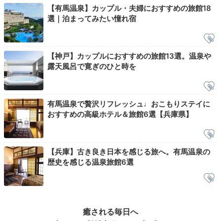
【有馬温泉】カップル・夫婦におすすめの旅館18
Onsen
選｜泊まってみたい憧れ宿
21:00
金泉露天風呂で
【神戸】カップルにおすすめの旅館13選。温泉や
ポカポカに
露天風呂で寛ぎのひと時を
有馬温泉で贅沢リフレッシュ♩おこもりステイに
おすすめの高級ホテル＆旅館6選【兵庫県】
【兵庫】古き良き日本を感じる旅へ。有馬温泉の
歴史を感じる温泉旅館6選
別館の金泉露天風呂
金泉
「橋乃家別館 嵐翠」には温泉棟があり、露天風呂では
癒される毎日へ