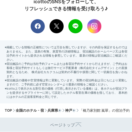
茶褐色の金泉を楽しめます。内風呂からも滝川や木々の
icottoのSNSをフォローして、
緑が見え、爽やかな気分に。檜や槙を使ったこじんまり
リフレッシュできる情報を受け取ろう♪
とした趣のある湯船で、ゆっくりと温まりましょう。
keikoooko
別館の浴場で金泉を再度堪能。
タオルが茶色に染まるくらいの源泉
です。
また、母の昔話を聞いて夫と一緒にホッコリしました。かけ
がえのない時間でした。
2日目
TOP
全国のホテル・宿
兵庫県
神戸
「橋乃家別館 嵐翠」の宿泊予約
ページトップ
Breakfast