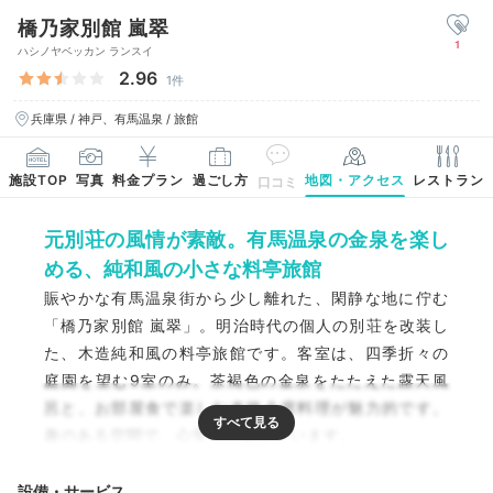
橋乃家別館 嵐翠
1
ハシノヤベッカン ランスイ
2.96
1件
兵庫県 / 神戸、有馬温泉 / 旅館
施設TOP
写真
料金プラン
過ごし方
地図・アクセス
レストラン
口コミ
元別荘の風情が素敵。有馬温泉の金泉を楽し
める、純和風の小さな料亭旅館
賑やかな有馬温泉街から少し離れた、閑静な地に佇む
「橋乃家別館 嵐翠」。明治時代の個人の別荘を改装し
た、木造純和風の料亭旅館です。客室は、四季折々の
庭園を望む9室のみ。茶褐色の金泉をたたえた露天風
呂と、お部屋食で楽しむ本格会席料理が魅力的です。
趣のある空間で、心安らぐ旅が叶います。
設備・サービス