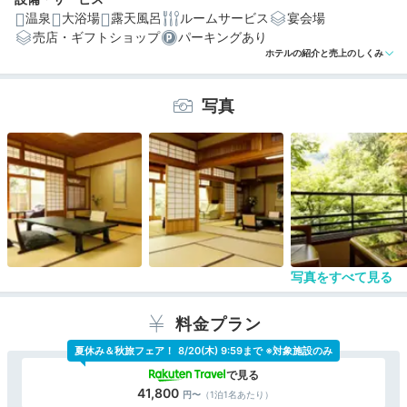
温泉
大浴場
露天風呂
ルームサービス
宴会場
売店・ギフトショップ
パーキングあり
編集部おすすめの３つのポイント
ホテルの紹介と売上のしくみ
明治時代の別荘を生かした、趣のある純和風建築
写真
茶褐色のにごり湯”金泉”を楽しめる露天風呂
朝夕ともにお部屋で味わえる、丁寧に作られた和食
写真をすべて見る
料金プラン
夏休み＆秋旅フェア！
8/20(木) 9:59まで ※対象施設のみ
41,800
（1泊1名あたり）