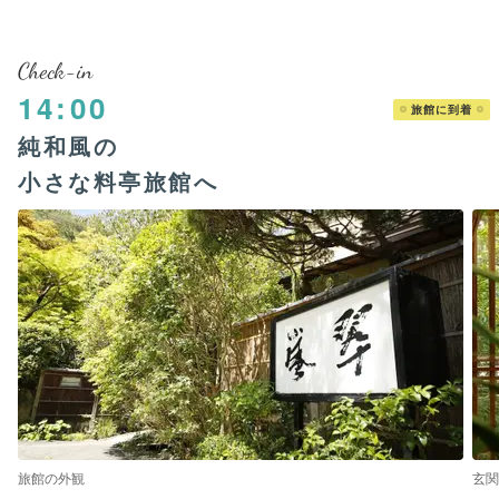
Check-in
14:00
旅館に到着
純和風の
小さな料亭旅館へ
旅館の外観
玄関