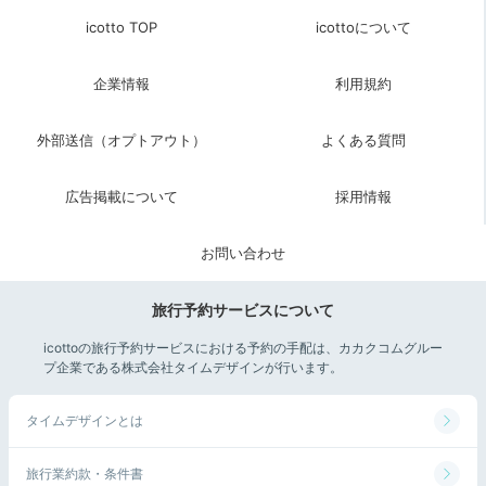
08:00
icotto TOP
icottoについて
朝食もお部屋で
企業情報
利用規約
ゆっくり堪能
外部送信（オプトアウト）
よくある質問
広告掲載について
採用情報
お問い合わせ
旅行予約サービスについて
icottoの旅行予約サービスにおける予約の手配は、カカクコムグルー
プ企業である株式会社タイムデザインが行います。
朝食一例
keikoookoさんの投稿
タイムデザインとは
朝ご飯もお部屋に用意して頂けます。メニューは白米が
すすむ、どこか懐かしい和食。窓の向こうに広がる朝の
旅行業約款・条件書
景色を眺めながら、出来立てホカホカのお料理を味わ