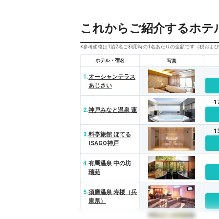
これからご紹介するホテ
※参考価格は1泊2名ご利用時の1名あたりの金額です（税およ
ホテル・宿名
写真
1.
オーシャンテラス
あじさい
1
2.
神戸みなと温泉 蓮
1
3.
料亭旅館 ほてる
ISAGO神戸
4.
有馬温泉 中の坊
瑞苑
5.
須磨温泉 寿楼（兵
庫県）