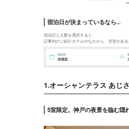
6.
橋乃家別館 嵐翠
7.
有馬温泉 竹取亭円
宿泊日が決まっているなら…
山
宿泊日と人数を選択すると、
8.
有馬温泉 欽山
記事内のご紹介ホテルのなかから、空室がある
3
9.
有馬温泉 旅館 御
宿泊日
幸荘 花結び
未指定
4
10.
有馬山叢 御所
別墅
1.オーシャンテラス あじ
11.
SPA TERRACE
紫翠
6
12.
有馬温泉 天地の
宿 奥の細道
5室限定。神戸の夜景を臨む隠
3
13.
有馬温泉 月光園
鴻朧館