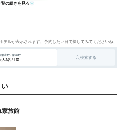
一覧の続きを見る
旅館
神戸、有馬温泉
icotto
楽天トラベル
旅館
神戸、有馬温泉
icotto
41,800円〜
旅館
神戸、有馬温泉
icotto
楽天トラベル
ホテルが表示されます。予約したい日で探してみてくださいね。
7,364円〜
33,700円〜
旅館
神戸、有馬温泉
宿泊者数 / 部屋数
icotto
楽天トラベル
検索する
大人2名 / 1室
5,250円〜
37,700円〜
旅館
神戸、有馬温泉
icotto
楽天トラベル
さい
16,000円〜
旅館
神戸、有馬温泉
icotto
楽天トラベル
7,908円〜
36,000円〜
旅館
神戸、有馬温泉
icotto
楽天トラベル
れ家旅館
6,929円〜
21,500円〜
旅館
神戸、有馬温泉
icotto
楽天トラベル