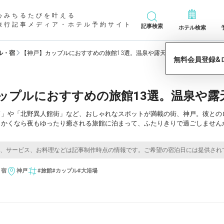
心みちるたびを叶える
旅行記事メディア・ホテル予約サイト
記事検索
ホテル検索
ル・宿
【神戸】カップルにおすすめの旅館13選。温泉や露天風呂で寛ぎのひと時
ップルにおすすめの旅館13選。温泉や露
ド」や「北野異人館街」など、おしゃれなスポットが満載の街、神戸。彼との
っかくなら夜もゆったり癒される旅館に泊まって、ふたりきりで過ごしません
・宿
神戸
#旅館
#カップル
#大浴場