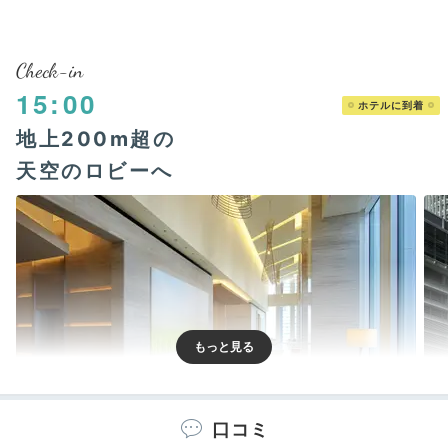
Check-in
15:00
ホテルに到着
地上200m超の
天空のロビーへ
口コミ
客室