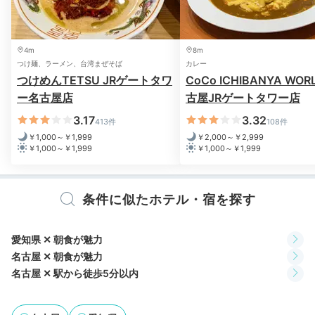
4m
8m
つけ麺、ラーメン、台湾まぜそば
カレー
つけめんTETSU JRゲートタワ
CoCo ICHIBANYA WOR
ー名古屋店
古屋JRゲートタワー店
バスルーム例
洗面
3.17
3.32
「マーガレットジョセフィン」など、女性に人気のこだ
413件
108件
わりアメニティが用意されているのも嬉しいポイント。
￥1,000～￥1,999
￥2,000～￥2,999
￥1,000～￥1,999
￥1,000～￥1,999
メイク落としや化粧水なども揃っており、荷物を少なく
できそうですね。
条件に似たホテル・宿を探す
2日目
愛知県 ✕ 朝食が魅力
名古屋 ✕ 朝食が魅力
名古屋 ✕ 駅から徒歩5分以内
Morning