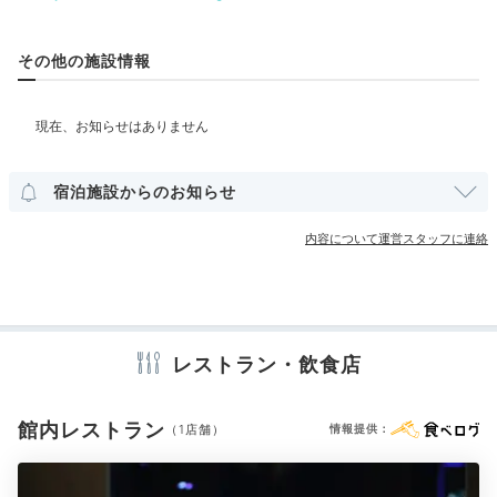
合わせた夕食を◎
部屋情報
その他の施設情報
インターネット利用可能
Wi-Fi利用可能
その他館内施設
宿泊施設からのお知らせ
アメニティ
内容について運営スタッフに連絡
テレビ
冷蔵庫
ミニバー
エアコン
アイロン
スリッパ
セーフティボックス
洗浄機付トイレ
歯ブラシ
カミソリ
THE GATEHOUSE
メニ
メイク落とし
洗顔
化粧水
乳液
コットン
綿棒
シャンプー
コンディショナー
ボディソープ
シャワーキャップ
入浴剤
夕食の選択肢も豊富！記念日を兼ねてなら、ホテル内レ
レストラン・飲食店
タオル
バスタオル
くし・ブラシ
ドライヤー
お茶セット
ストランでのディナーがおすすめ。東京の人気店
電気ポット
ブルーレイプレイヤー
「L’AS（ラス）」のシェフ監修の料理をいただけます。
サクッと済ませたい家族は、ホテル周辺の飲食店へ。
館内レストラン
（1店舗）
情報提供：
※設備・アメニティは、確認が取れている情報を表示しています。