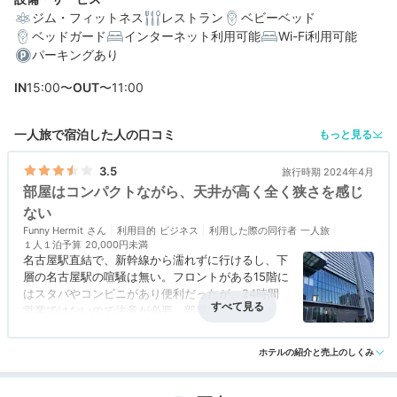
ジム・フィットネス
レストラン
ベビーベッド
ベッドガード
インターネット利用可能
Wi-Fi利用可能
編集部おすすめの３つのポイント
パーキングあり
タマゴサンドや名古屋めし♪約130種以上の豪華な朝食ブ
IN
15:00〜
OUT
〜11:00
ッフェ
大きな窓から名古屋の街を一望！絶景を楽しめる18階以
一人旅で宿泊した人の口コミ
もっと見る
上の客室
3.5
旅行時期 2024年4月
コーヒーメーカーやスキンケア用品も♡充実のアメニテ
部屋はコンパクトながら、天井が高く全く狭さを感じ
ィ
ない
Funny Hermit
利用目的
ビジネス
利用した際の同行者
一人旅
１人１泊予算
20,000円未満
名古屋駅直結で、新幹線から濡れずに行けるし、下
層の名古屋駅の喧騒は無い。フロントがある15階に
はスタバやコンビニがあり便利だったが、24時間
営業ではないので注意が必要。部屋はコンパクトな
がら、天井が高く全く狭さを感じることはなく、余
アクセス
4.0
コスパ
4.0
客室
3.0
接客対応
3.0
風呂
3.0
分な装飾物がない代わり、シンプルで快適。また窓
ホテルの紹介と売上のしくみ
食事・ドリンク
3.0
バリアフリー
評価なし
が広く明るい部屋で、高層階なだけあり夜景がきれ
いだった。浴室は洗面とはガラスのドアで区切られ
た、完全に分かれているタイプで、浴槽も洗い場も