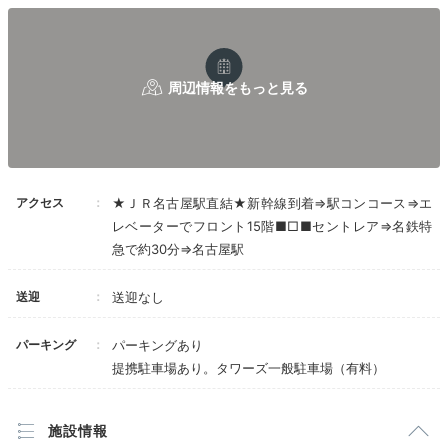
バスルームはバスタブが大きめ。
アメニティはポーラのシャンプー、
コンディショナー、ボディソープ、
Freetime
シャワーボール、髭剃り、歯磨きセット、ブラ
シ、
15:30
コットン＆綿棒、ドライヤー、
化粧水などのセット、シャワーキャップなど。
お家にいるような
快適なくつろぎの時間
名古屋駅直結なのでどこへ行くにも便利な立地が
一番。
アクセス
★ＪＲ名古屋駅直結★新幹線到着⇒駅コンコース⇒エ
レベーターでフロント15階■□■セントレア⇒名鉄特
急で約30分⇒名古屋駅
送迎
送迎なし
パーキング
パーキングあり
提携駐車場あり。タワーズ一般駐車場（有料）
室内の壁にはエコカラット
コー
施設情報