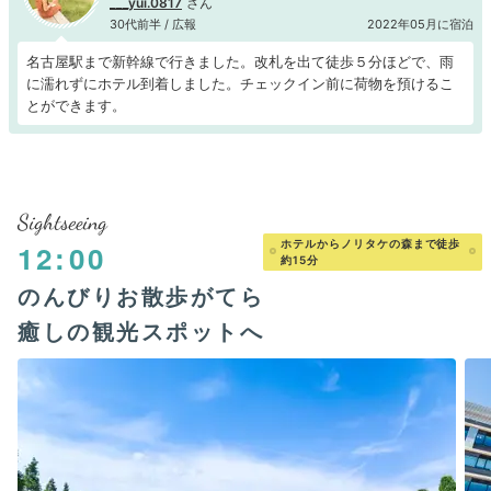
___yui.0817
30代前半 / 広報
2022年05月に宿泊
名古屋駅まで新幹線で行きました。改札を出て徒歩５分ほどで、雨
に濡れずにホテル到着しました。チェックイン前に荷物を預けるこ
とができます。
Sightseeing
ホテルからノリタケの森まで徒歩
12:00
約15分
のんびりお散歩がてら
癒しの観光スポットへ