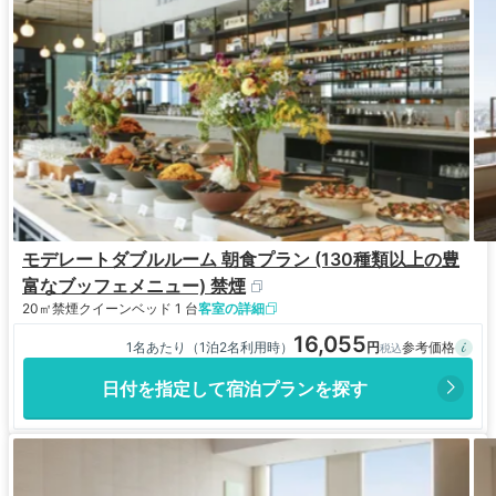
モデレートダブルルーム 朝食プラン (130種類以上の豊
富なブッフェメニュー) 禁煙
20㎡
禁煙
クイーンベッド 1 台
客室の詳細
16,055
1名あたり（1泊2名利用時）
日付を指定して宿泊プランを探す