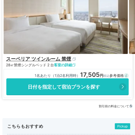
スーペリア ツインルーム 禁煙
28㎡
禁煙
シングルベッド 2 台
客室の詳細
17,505
1名あたり（1泊2名利用時）
日付を指定して宿泊プランを探す
割引前の料金について
こちらもおすすめ
Pickup