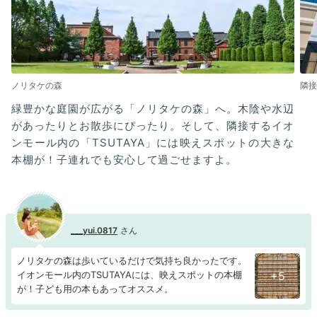
ノリタケの森
隣接
緑豊かな庭園が広がる「ノリタケの森」へ。木陰や水辺
があったりとお散歩にぴったり。そして、隣接するイオ
ンモール内の「TSUTAYA」には映えスポットの大きな
本棚が！子連れでも安心して過ごせますよ。
___yui.0817
ノリタケの森は歩いているだけで気持ち良かったです。
イオンモール内のTSUTAYAには、映えスポットの本棚
+5
が！子ども用の本もあってオススメ。