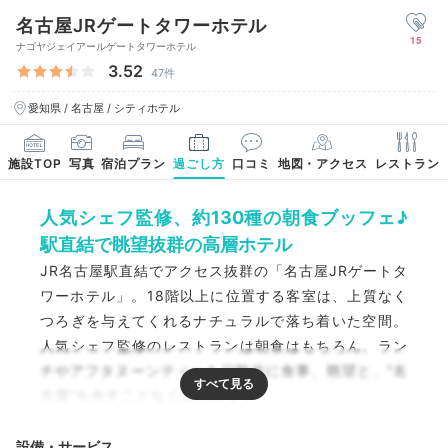
名古屋JRゲートタワーホテル
15
ナゴヤジェイアールゲートタワーホテル
3.52
47件
愛知県 / 名古屋 / シティホテル
施設TOP
写真
宿泊プラン
過ごし方
口コミ
地図・アクセス
レストラン
人気シェフ監修、約130種の朝食ブッフェ♪
駅直結で眺望抜群の高層ホテル
JR名古屋駅直結でアクセス抜群の「名古屋JRゲートタ
ワーホテル」。18階以上に位置する客室は、上質なく
つろぎを与えてくれるナチュラルで落ち着いた空間。
人気シェフ監修のレストランは朝食はもちろん、ラン
チやアフタヌーンティーも◎観光に食事、眺望と、“名
古屋”を余すことなく楽しめます。
設備・サービス