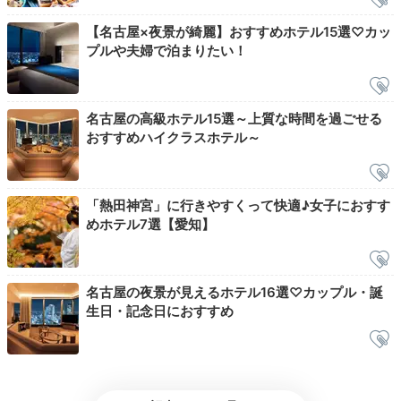
て。それぞれの優雅な自分時間で心を満たしましょう。
【名古屋×夜景が綺麗】おすすめホテル15選♡カッ
プルや夫婦で泊まりたい！
___yui.0817
名古屋の高級ホテル15選～上質な時間を過ごせる
おすすめハイクラスホテル～
早起きしたので朝風呂を楽しみました。入浴剤もあり、
ゆったりとバスタイムを過ごすことができました。お風
+2
呂から景色が眺められるのも最高です。
「熱田神宮」に行きやすくって快適♪女子におすす
めホテル7選【愛知】
Breakfast
名古屋の夜景が見えるホテル16選♡カップル・誕
08:30
生日・記念日におすすめ
名古屋を食べ尽くす
約130種の朝食ブッフェ