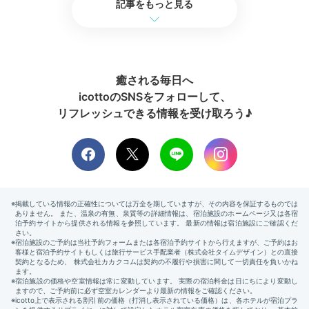
記事をもっと見る
癒される毎日へ
icottoのSNSをフォローして、
リフレッシュできる情報を受け取ろう♪
朝食ビュッフェ
色鮮
朝食は「THE GATEHOUSE（ゲートハウス）」にて多
彩な料理が並ぶ朝食ブッフェを。名古屋コーチンを使用
したタマゴサンドなど、ご当地グルメが満載。ロケーシ
ョンも抜群でテンションがあがります♪
___yui.0817