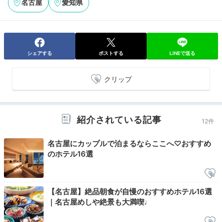
名古屋
愛知県
07:00
ビューバスにジム
それぞれの朝時間を
シェアする
ポストする
LINEで送る
クリップ
紹介されている記事
12件
名古屋にカップルで泊まるならここへ♡おすすめ
のホテル16選
【名古屋】絶品朝食が自慢のおすすめホテル16選
子どもの寝息が聞こえる幸せな朝。ビューバス付きのお
｜名古屋めしや絶景も大満喫♩
部屋なら、お風呂から絶景を独り占め♡パパは24時間
利用可能なホテル内のフィットネスジムでひと汗流し