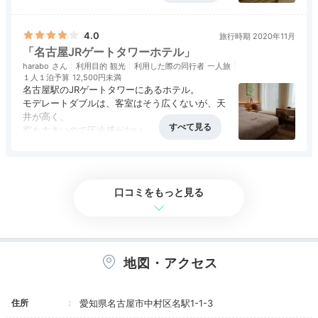
ベッドは私には少し柔らかいかな。リネン類の質
アクセス
5.0
コスパ
4.0
客室
3.5
接客対応
3.5
風呂
3.5
は値段から考えればこんなものだろう。
食事・ドリンク
評価なし
バリアフリー
評価なし
部屋から名古屋駅の線路が見え、電車が好きな方
4.0
旅行時期 2020年11月
には嬉しいだろうが、就寝時にやや音が気になっ
「名古屋JRゲートタワーホテル」
た。
harabo
利用目的
観光
利用した際の同行者
一人旅
スーペリアツイン
デラ
１人１泊予算
12,500円未満
名古屋駅のJRゲートタワーにあるホテル。
18～24階に位置する客室は全5タイプ。ナチュラルで落
モデレートダブルは、客室はそう広くないが、天
ち着いた無駄のないインテリアは機能性抜群！天井高
井が高く、
窓も大きいので圧迫感がない。
2,800mmの開放感たっぷりな客室はより一層のゆとり
ベージュ系のアースカラーを基調にしたデザイン
を感じさせ、うんと羽を広げられます♪
アクセス
5.0
コスパ
3.5
客室
3.5
接客対応
3.0
風呂
4.0
はスタイリッシュ。
食事・ドリンク
評価なし
バリアフリー
評価なし
窓からは遠くにテレビ塔なども眺められる。
窓脇にソファーがあり、ゆっくり景色を楽しめる
口コミをもっと見る
工夫もいい。
___yui.0817
冷蔵庫やセーフティボックス、アイロン＆アイロ
ンボード、
「デラックスコーナーツイン ビューバス」というお部
電気ポット、コーヒー、緑茶セットなど完備。
地図・アクセス
屋に泊まりました。洗面スペースからも景色を眺めら
+3
ベッドサイドにタブレットが用意され、
インターネットを楽しめるほか
れ、お天気がよければ朝日が見えます！
照明や目覚まし、新聞機能もあり。
住所
愛知県名古屋市中村区名駅1-1-3