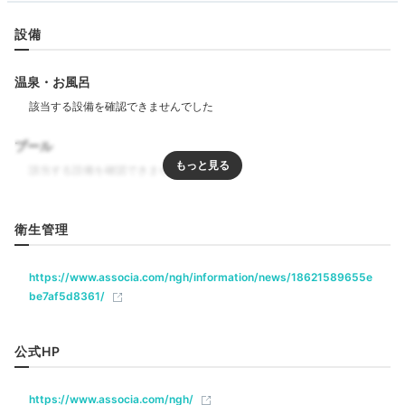
天井には埋め込み型ナノイー発生機、壁にはエコカラッ
設備
トと細部まで快適さを追求した空間。Wi-Fi完備で
YouTubeも見放題だから子どもも退屈知らず♪大人はコ
ーヒーメーカーでコーヒーを入れてほっと一息。
温泉・お風呂
プール
___yui.0817
お部屋のテレビにNintendo Switchをつなげることができたので、
リラクゼーション
子供たちはゲームを楽しみ、私はしばし休憩…。
衛生管理
ジム・フィットネス
https://www.associa.com/ngh/information/news/18621589655e
飲食
be7af5d8361/
レストラン
Dinner
18:00
公式HP
ベビー＆子供関連
シチュエーションに
ベビーベッド
ベッドガード
https://www.associa.com/ngh/