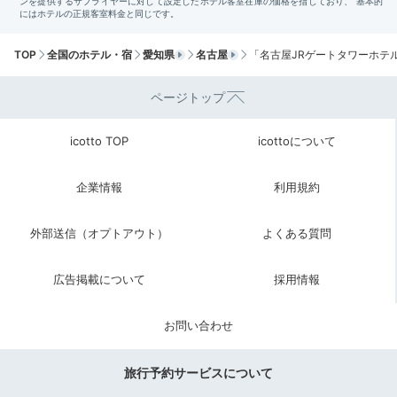
子どもが食べやすいメニューのほか、味噌カツやひつま
ぶしなどの名古屋飯も。ベビーチェアや食器もあり、子
+4
TOP
全国のホテル・宿
愛知県
名古屋
「名古屋JRゲートタワーホテ
連れに嬉しい広いソファ席もあります。
ページトップ
icotto TOP
icottoについて
Check-out
11:00
企業情報
利用規約
ホテルを出発
最後の最後まで
外部送信（オプトアウト）
よくある質問
くつろぎの時間
広告掲載について
採用情報
お問い合わせ
旅行予約サービスについて