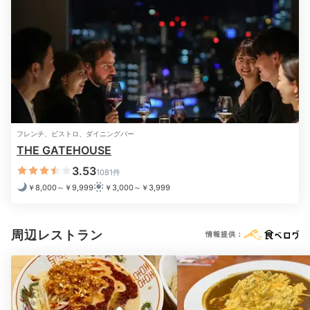
___yui.0817
ホテル隣の駅ビルKITTEにて中華を食べました。KITTEのお店はGW
でもどこも空いていて子連れには助かりました。穴場だと思いま
す！
フレンチ、ビストロ、ダイニングバー
THE GATEHOUSE
Relax
21:30
3.53
1081件
￥8,000～￥9,999
￥3,000～￥3,999
アメニティが豊富で
お風呂が美容時間に♡
周辺レストラン
情報提供：