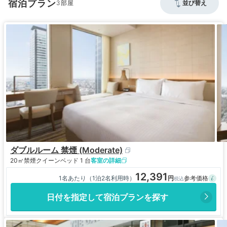
宿泊プラン
3
並び替え
ダブルルーム 禁煙 (Moderate)
20㎡
禁煙
クイーンベッド 1 台
客室の詳細
12,391
1名あたり（1泊2名利用時）
日付を指定して宿泊プランを探す