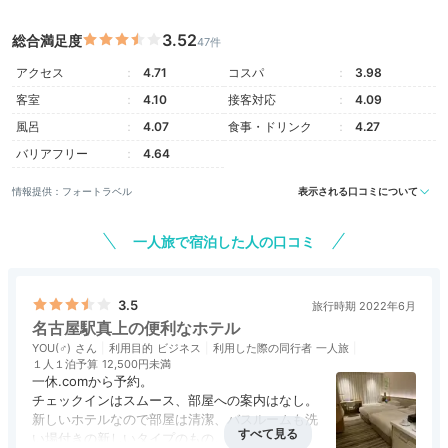
JR名古屋駅直結の高層ビル15階にあるホテルフロン
3.52
総合満足度
47件
ト。一歩足を踏み入れると広がる開放的な空間は、上質
な時間への入口です。小学生以下のお子様は添い寝利用
アクセス
4.71
コスパ
3.98
可能。お手頃に泊まれるのが嬉しいですね。
客室
4.10
接客対応
4.09
風呂
4.07
食事・ドリンク
4.27
バリアフリー
4.64
Room
情報提供：フォートラベル
表示される口コミについて
15:20
一人旅で宿泊した人の口コミ
客室の大きな窓から
名古屋の街を一望
3.5
旅行時期 2022年6月
名古屋駅真上の便利なホテル
YOU(♂)
利用目的
ビジネス
利用した際の同行者
一人旅
１人１泊予算
12,500円未満
一休.comから予約。
チェックインはスムース、部屋への案内はなし。
新しいホテルなので部屋は清潔、バスルームも洗
い場付きの新しいタイプのもの。