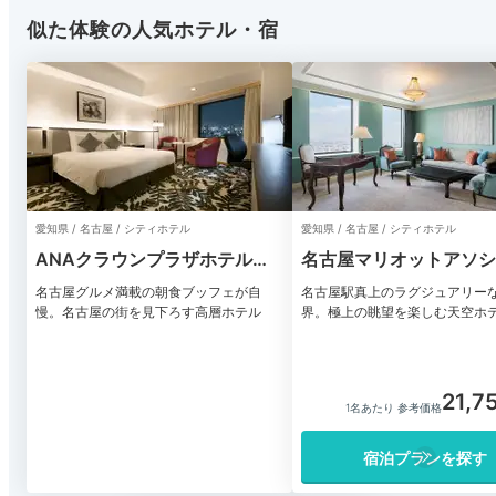
似た体験の人気ホテル・宿
愛知県 / 名古屋 / シティホテル
愛知県 / 名古屋 / シティホテル
ANAクラウンプラザホテルグ
名古屋マリオットアソシ
ランコート名古屋
ル
名古屋グルメ満載の朝食ブッフェが自
名古屋駅真上のラグジュアリー
慢。名古屋の街を見下ろす高層ホテル
界。極上の眺望を楽しむ天空ホ
21,7
1名あたり 参考価格
宿泊プランを探す