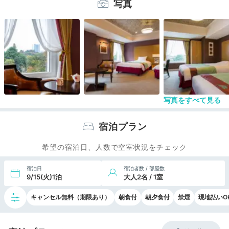
写真
特に、観光案内に関しては、微に入り際にわたる説
明をしてくれます。
宿泊客が、いろいろ質問するので、説明のツボを感
じ取っているのでしょう。
フロントから道路沿い側には、暖炉が置かれてい
て、レトロな感じを醸し出しています。
風情を感じる場所です。
ゆっくりとした気分に浸ることができるホテルで
す。
写真をすべて見る
宿泊プラン
希望の宿泊日、人数で空室状況をチェック
宿泊日
宿泊者数 / 部屋数
9/15(火)1泊
大人2名 / 1室
キャンセル無料（期限あり）
朝食付
朝夕食付
禁煙
現地払いO