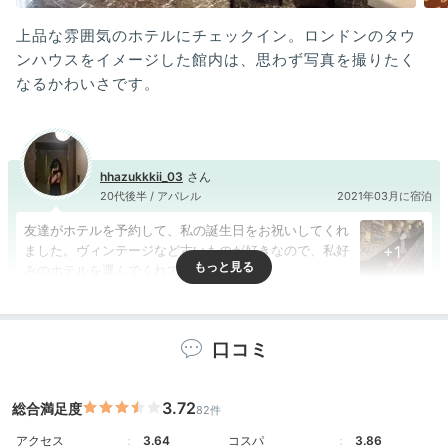
上品な雰囲気のホテルにチェックイン。ロンドンのタウ
ンハウスをイメージした館内は、思わず写真を撮りたく
なるかわいさです。
hhazukkkii_03
20代後半 / アパレル
2021年03月に宿泊
友達がホテルを予約して、私の誕生日をお祝いしてくれ
ました。ヴィンテージなど古いものが好きなので、私好
+1
みのホテルを選んでくれて嬉しかったです。
口コミ
Room
15:30
3.72
総合満足度
82件
アクセス
3.64
コスパ
3.86