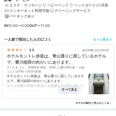
エステ・マッサージ
ベビーベッド
ベッドガード
洋室
インターネット利用可能
クリーニングサービス
編集部おすすめの３つのポイント
パーキングあり
赤坂見附駅から徒歩約5分。ビジネスにも東京散歩にも便
IN
15:00〜0:00
OUT
〜11:00
利な立地
ロンドンのタウンハウスをイメージした、上品でクラシ
一人旅で宿泊した人の口コミ
もっと見る
カルな空間
3.5
旅行時期 2022年8月
朝から贅沢気分。こだわりの和洋メニューが並ぶ朝食ビ
ホテルモントレ赤坂は、青山通りに面しているホテル
ュッフェ
で、豊川稲荷の向かいにあります。
さいたま
利用目的
観光
利用した際の同行者
一人旅
１人１泊予算
7,500円未満
ホテルモントレ赤坂は、青山通りに面しているホテ
ルで、豊川稲荷の向かいにあります。
ホテル内部が黒色の色合いを基調とする落ち着いた
感じのするホテルです。
赤坂見附駅から４分程度の距離にあり、赤坂駅から
アクセス
3.5
コスパ
3.5
客室
3.5
接客対応
3.5
風呂
3.5
も近いことから、交通の便が良い場所です。ホテル
ホテルの紹介と売上のしくみ
食事・ドリンク
3.5
バリアフリー
3.5
のフロントは、入り口からやや奥まっています。
フロントのスタッフは、気が置けない気さくな感じ
で、宿泊客の気持ちを和ませてくれます。