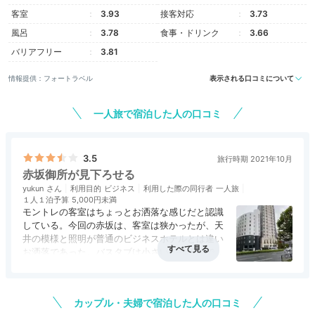
クラシカルなお部屋で
客室
3.93
接客対応
3.73
お喋りを楽しんで
風呂
3.78
食事・ドリンク
3.66
バリアフリー
3.81
情報提供：フォートラベル
表示される口コミについて
一人旅で宿泊した人の口コミ
3.5
旅行時期 2021年10月
赤坂御所が見下ろせる
yukun
利用目的
ビジネス
利用した際の同行者
一人旅
１人１泊予算
5,000円未満
モントレの客室はちょっとお洒落な感じだと認識
客室もクラシカルな雰囲気。ベッドはシモンズ社製でふ
している。今回の赤坂は、客室は狭かったが、天
かふかです。広めの「コーナーツイン」や「デラックス
井の模様と照明が普通のビジネスホテルとは違い
ツイン」なら、3人で女子会を楽しめますよ。
お洒落であった。バスタブは小さいが曲線的で入
り易かった。ホテルがお洒落な雰囲気なので、女
アクセス
3.0
コスパ
3.0
客室
3.5
接客対応
3.0
風呂
3.5
性の宿泊客が多い様であった。
食事・ドリンク
評価なし
バリアフリー
評価なし
カップル・夫婦で宿泊した人の口コミ