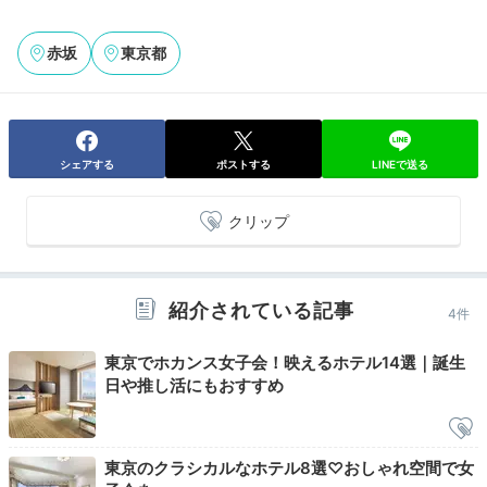
赤坂
東京都
朝食は種類豊富な和洋ビュッフェです。ふわふわのデニ
ッシュやエッグベネディクト、トリュフを使った料理な
シェアする
ポストする
LINEで送る
ど、朝から贅沢な気分になれるラインナップ。
クリップ
Check-out
11:00
紹介されている記事
ホテルを出発
4件
チェックアウトまで
東京でホカンス女子会！映えるホテル14選｜誕生
お部屋でのんびり
日や推し活にもおすすめ
東京のクラシカルなホテル8選♡おしゃれ空間で女