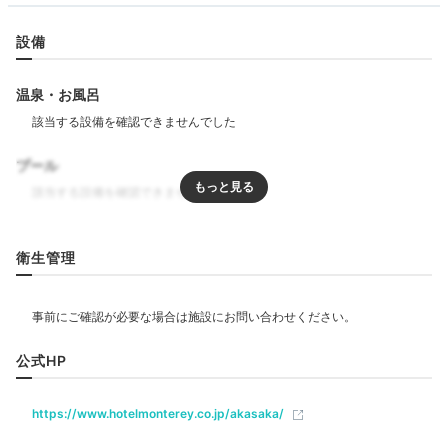
設備
ホテルに戻ってひと休み。バスルームはコンパクトです
が清潔感があり、シャンプー類はきちんと揃っていま
す。マイナスイオンドライヤーがあるのも嬉しいポイン
温泉・お風呂
ト。
プール
Freetime
21:00
リラクゼーション
衛生管理
エステ・マッサージ
ケーキと飾りで
誕生日をお祝い
飲食
公式HP
ベビー＆子供関連
https://www.hotelmonterey.co.jp/akasaka/
ベビーベッド
ベッドガード