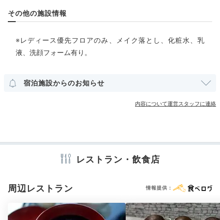
その他の施設情報
部屋情報
洋室
インターネット利用可能
Wi-Fi利用可能
※レディース優先フロアのみ、メイク落とし、化粧水、乳
ユニバーサルルーム
液、洗顔フォーム有り。
友達がお風呂に入っている間に、サプライズパーティー
その他館内施設
の飾りつけをしてはいかが？ 跡が残らないテープを借
宿泊施設からのお知らせ
クリーニングサービス
りることができたり、指定した時間にケーキをお部屋に
届けてもらえるなど、ホテルのサービスも充実。ぜひ事
内容について運営スタッフに連絡
前に確認してみて。
アメニティ
テレビ
冷蔵庫
エアコン
スリッパ
洗浄機付トイレ
パジャマ
歯ブラシ
カミソリ
シャンプー
リンス
ボディソープ
タオル
バスタオル
ドライヤー
お茶セット
電気ポット
加湿器
レストラン・飲食店
hhazukkkii_03
友達が誕生日のサプライズケーキを用意してくれまし
周辺レストラン
情報提供：
※設備・アメニティは、確認が取れている情報を表示しています。
た！ みんなでケーキを食べたり、テレビを見たりして
+1
楽しみました。