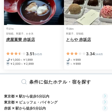
2日目
27m
28m
甘味処、和菓子、かき氷
和菓子、甘味処
虎屋菓寮 赤坂店
とらや 赤坂店
Breakfast
09:00
3.51
3.34
845件
344件
￥1,000～￥1,999
～￥999
「エスカーレ」で
￥2,000～￥2,999
～￥999
優雅な朝食を
条件に似たホテル・宿を探す
東京都 ✕ 駅から徒歩5分以内
東京都 ✕ ビュッフェ・バイキング
赤坂 ✕ 駅から徒歩5分以内