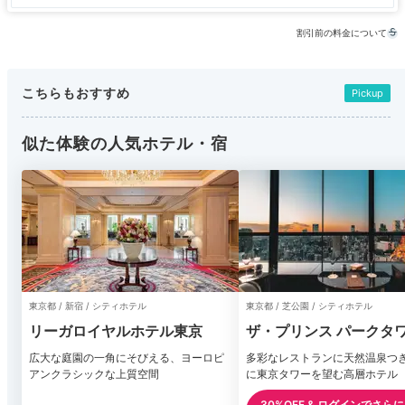
割引前の料金について
こちらもおすすめ
Pickup
似た体験の人気ホテル・宿
東京都 / 新宿 / シティホテル
東京都 / 芝公園 / シティホテル
リーガロイヤルホテル東京
ザ・プリンス パークタ
京
広大な庭園の一角にそびえる、ヨーロピ
多彩なレストランに天然温泉つ
アンクラシックな上質空間
に東京タワーを望む高層ホテル
30%OFF & ログインでさら