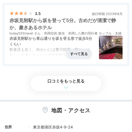
Dinner
18:00
ホテルから徒歩約5分
3.5
旅行時期 2023年8月
赤坂見附駅から坂を登って5分。古めだが清潔で静
夜ごはんは
か、趣きあるホテル
好みのレストランで
today555travel
利用目的
観光
利用した際の同行者
カップル・夫婦
赤坂見附駅から青山通りを坂を登る形で徒歩5分
くらい
飲食店も近く、向かいには豊川稲荷、隣りには
新しく出来たとらやと赤坂警察署、という立地で
す
アクセス
3.5
コスパ
4.0
客室
評価なし
接客対応
3.5
風呂
評価なし
食事・ドリンク
評価なし
バリアフリー
評価なし
ロビーは大きなシャンデリアが華やかで
夏仕様？のクマが椅子に座っていました
口コミをもっと見る
階段がレトロな趣きあります
エレベータ利用はカードキーでタッチして
宿泊階に停まるタイプでした
セキュリティ的にはいいですね
地図・アクセス
お部屋はシンプルな佇まいでしたが
夜ごはんは近隣のレストランで。赤坂見附駅前の「ホル
空気清浄機、空の冷蔵庫、使い捨てスリッパ、無
モン松田」では、お手頃価格で本格的な焼肉を味わえま
住所
東京都港区赤坂4-9-24
料の水など
す。おいしいお肉とお酒で、お喋りがさらに盛り上がり