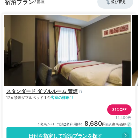
宿泊プラン
3
並び替え
スタンダード ダブルルーム 禁煙
17㎡
禁煙
ダブルベッド 1 台
客室の詳細
31%OFF
12,400円
8,680
1名あたり（1泊2名利用時）
日付を指定して宿泊プランを探す