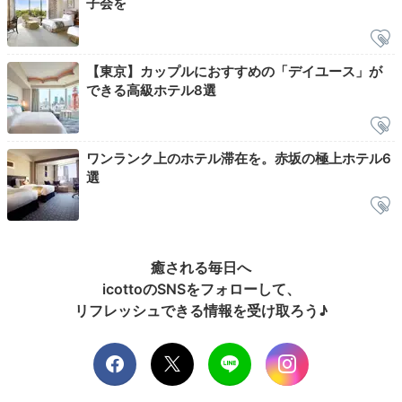
子会を
【東京】カップルにおすすめの「デイユース」が
できる高級ホテル8選
ワンランク上のホテル滞在を。赤坂の極上ホテル6
気の合う友達と一緒だと、いつまでもお喋りは尽きない
選
もの。チェックアウトは11時だから、朝食後もゆっくり
とお部屋で寛げますよ。
癒される毎日へ
icottoのSNSをフォローして、
hhazukkkii_03
リフレッシュできる情報を受け取ろう♪
私達は朝食は食べず、朝からメイクをしてみんなで写真
を撮って遊びました。ホテルのエレベーター前に英字新
+1
聞紙があったので活用してみました！