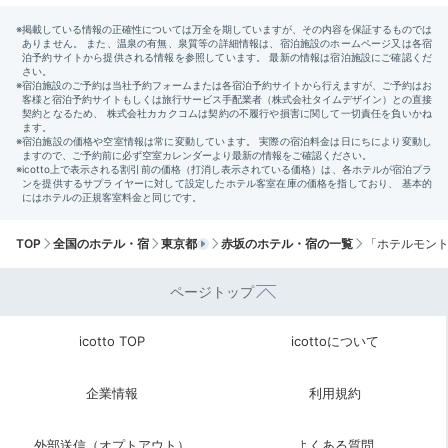
Return trip
12:00
クラシカルなホテルで
思い出に残る誕生日を
TOP
全国のホテル・宿
東京都
赤坂のホテル・宿の一覧
「ホテルモン
ページトップ
icotto TOP
icottoについて
企業情報
利用規約
外部送信（オプトアウト）
よくある質問