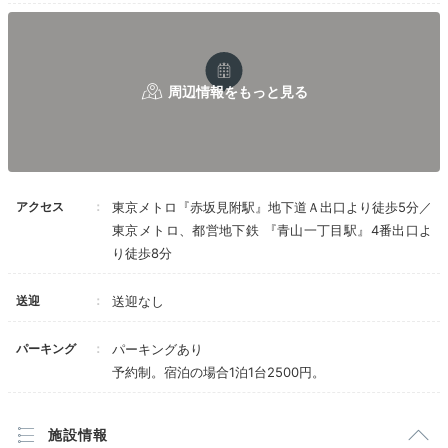
あって嬉しいです
そう！
置かれていたパジャマが手触り良かったです
モントレーグループの物なのか、販売もしている
ようでした
浴室のシャワーヘッドが最近流行り？のミラブル
Relax
で
20:00
ミストを楽しみました
朝食付きのプランにしましたが、外国の方がとて
ホテルに戻って
も多くてビックリ
アクセス
東京メトロ『赤坂見附駅』地下道Ａ出口より徒歩5分／
のんびりバスタイム
でも食事は和食もしっかり用意されていて
東京メトロ、都営地下鉄 『青山一丁目駅』4番出口よ
（深川めしとかサバの塩焼きとかキンピラとか）
和洋偏りは無く、種類豊富でした
り徒歩8分
レストランにも立派なシャンデリアがありました
送迎
送迎なし
パーキング
パーキングあり
予約制。宿泊の場合1泊1台2500円。
施設情報