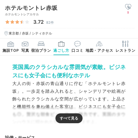
ホテルモントレ赤坂
5
ホテルモントレアカサカ
3.72
82件
東京都 / 赤坂 / シティホテル
施設TOP
写真
宿泊プラン
過ごし方
口コミ
地図・アクセス
レストラン
英国風のクラシカルな雰囲気が素敵。ビジネ
スにも女子会にも便利なホテル
大人の街・赤坂の青山通りに佇む「ホテルモントレ赤
坂」。一歩足を踏み入れると、シャンデリアや絵画が
飾られたクラシカルな空間が広がっています。上品さ
と機能性を兼ね備えた客室は、ビジネスにも女子会に
も◎。贅沢な朝食ビュッフェも魅力です。英国のタウ
ンハウスに招かれた気分で過ごせますよ。
設備・サービス