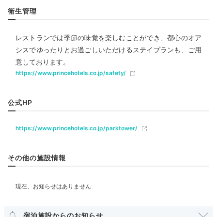
Lounge
衛生管理
19:30
リラクゼーション
サウナ
ジャグジー
エステ・マッサージ
ジム・フィットネス
東京タワー傍のラウンジで
レストランでは季節の味覚を楽しむことができ、都心のオア
シスでゆったりとお過ごしいただけるステイプランも、ご用
食後の一杯を
意しております。
飲食
https://www.princehotels.co.jp/safety/
レストラン
バー
ラウンジ
カフェ
ルームサービス
公式HP
ベビー＆子供関連
ベッドガード
https://www.princehotels.co.jp/parktower/
部屋情報
その他の施設情報
和洋室
洋室
スイート
インターネット利用可能
Wi-Fi利用可能
コネクティングルーム
ユニバーサルルーム
食後はプレミアムクラブフロア宿泊者が利用できるラウ
その他館内施設
ンジで飲み直し。チーズやスナック、チョコレートをつ
宿泊施設からのお知らせ