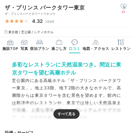
ザ・プリンス パークタワー東京
47
ザ・プリンスパークタワートウキョウ
4.32
299件
東京都 / 芝公園 / シティホテル
施設TOP
写真
宿泊プラン
過ごし方
口コミ
地図・アクセス
レストラン
多彩なレストランに天然温泉つき。間近に東
京タワーを望む高層ホテル
芝公園内にある高級ホテル「ザ・プリンス パークタワ
ー東京」。地上33階、地下2階の大きなホテルで、高
層階からは東京タワーを含む景色を望めます。館内に
は和洋中のレストランや、東京では珍しい天然温泉ま
で完備。上質な滞在が叶う「プレミアムクラブフロ
ア」で、記念日を過ごすのもおすすめ。
設備・サービス