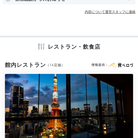
クラブフロア
クラブラウンジ・専用ラウンジ
宴会場
まみながら、目前に見える東京タワーのライトアップを
コンビニエンスストア
クリーニングサービス
楽しんで。
内容について運営スタッフに連絡
アメニティ
テレビ
冷蔵庫
エアコン
スリッパ
セーフティボックス
洗浄機付トイレ
777enjoooy_
バスローブ
歯ブラシ
カミソリ
シャンプー
レストラン・飲食店
リンス
ボディソープ
シャワーキャップ
入浴剤
タオル
夜はラウンジで夜景を見ながらシャンパンをいただきま
バスタオル
ドライヤー
お茶セット
電気ポット
加湿器
した。お部屋に戻ると彼がサプライズでお花を頼んでく
+1
館内レストラン
（14店舗）
情報提供：
れていたのでお風呂に入れて楽しみました◎
※設備・アメニティは、確認が取れている情報を表示しています。
2日目
Breakfast