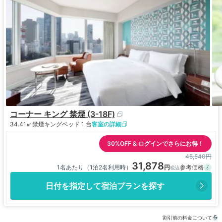
コーナー キング 禁煙 (3-18F)
34.41㎡
禁煙
キングベッド 1 台
客室の詳細
30%OFF & ログインでさらにお得！
45,540円
31,878
1名あたり（1泊2名利用時）
日付を指定して宿泊プランを探す
割引前の料金について