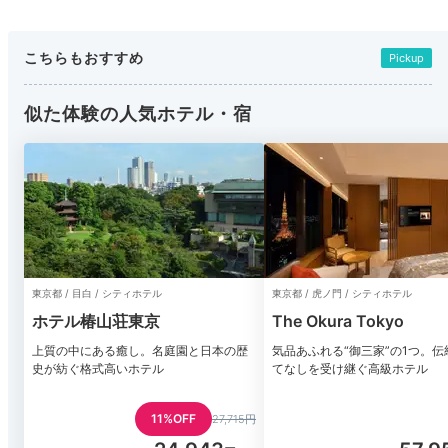
こちらもおすすめ
Pickup
似た体験の人気ホテル・宿
東京都 / 目白 / シティホテル
東京都 / 虎ノ門 / シティホテル
ホテル椿山荘東京
The Okura Tokyo
上質の中にある癒し。名庭園と日本の歴
気品あふれる“御三家”の1つ。伝
史が紡ぐ格式高いホテル
てなしを受け継ぐ高級ホテル
11%OFF
27,715円