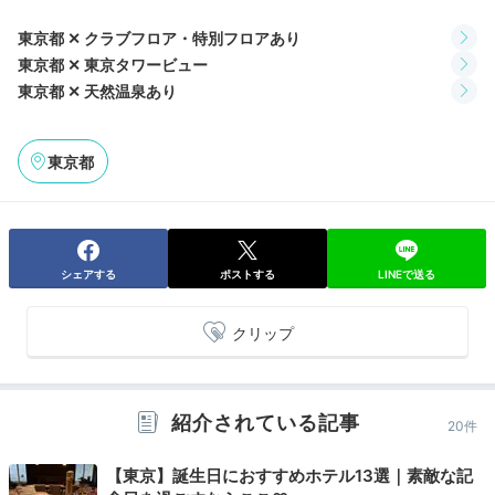
には珍しい天然温泉の他、サウナやプール、マッサージ
東京都 ✕ クラブフロア・特別フロアあり
などもあります。1日の始まりに朝風呂でサッパリしま
東京都 ✕ 東京タワービュー
せんか？
東京都 ✕ 天然温泉あり
東京都
Check-out
12:00
宿を出発
寛いだりお茶をしたり
シェアする
ポストする
LINEで送る
のんびりチェックアウト
クリップ
紹介されている記事
20件
【東京】誕生日におすすめホテル13選｜素敵な記