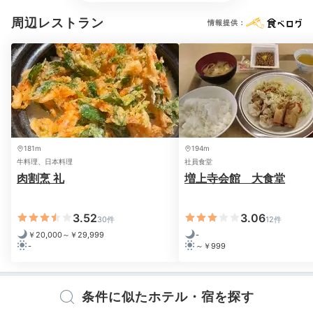
周辺レストラン
情報提供：
Spa
10:00
東京では珍しい天然温泉で
朝からサッパリ
181m
194m
牛料理、日本料理
社員食堂
肉割烹 礼
増上寺会館 大食堂
3.52
3.06
30件
12件
￥20,000～￥29,999
-
-
～￥999
天然温泉
スイ
条件に似たホテル・宿を探す
地下2階の「スパ＆フィットネス」には、東京のホテル