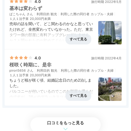
4.0
旅行時期 2022年5月
プレミアムコーナーキングルーム
プリ
基本は変わらず
客室は全603室。5つあるフロアカテゴリーの内、プレ
ばこちゃん
利用目的
観光
利用した際の同行者
カップル・夫婦
１人１泊予算
20,000円未満
ミアムクラブフロアは29～31階という高層階に位置し
売却の話を聞いて、どこ関わるのかなと思ってい
ます。コーヒーメーカーや今治バスローブなど、備品も
たけれど、全然変わっていなかった。ただ、東京
タワー側の部屋に有料アップグレードしません
充実◎
か？と聞かれたのが初めてぐらい。ラウンジのド
リンク、フードの提供も同じ。運営はプリンスが
アクセス
3.5
コスパ
3.0
客室
3.5
接客対応
4.5
風呂
4.0
続けるらしいから、早急には変わらないか。でも
食事・ドリンク
評価なし
バリアフリー
評価なし
そのうち変化があるんだろうか？
4.0
旅行時期 2022年4月
ここは温泉があるのが良い。
桜咲く時期に、是非
777enjoooy_
pirori5656
利用目的
観光
利用した際の同行者
カップル・夫婦
１人１泊予算
20,000円未満
「プレミアムコーナーキングルーム」に宿泊しました。
ちょうど桜が咲く頃、結婚記念日のため2泊しま
お部屋に入ると窓一面に東京タワーが…！景色を眺めな
+4
した。
がら飲むワインが最高に美味しかったです♪
バルコニーが付いているのでこのお部屋を選んだ
のですが、38㎡のデラックスツインルームは居
心地最高。
アクセス
3.5
コスパ
4.0
客室
4.0
接客対応
4.0
風呂
3.5
階下の公園で東京タワーのもとでお花見を楽しん
食事・ドリンク
3.5
バリアフリー
3.0
でいる人々を絵画のように眺めることができたの
が、とても面白かったです。
Dinner
口コミをもっと見る