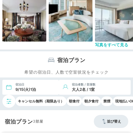
ワー側の窓際に座れて嬉しかったです。
空港からのバス便が再開するといいですね。
また泊まりたいホテルです！
写真をすべて見る
宿泊プラン
希望の宿泊日、人数で空室状況をチェック
宿泊日
宿泊者数 / 部屋数
9/15(火)1泊
大人2名 / 1室
キャンセル無料（期限あり）
朝食付
朝夕食付
禁煙
現地払いO
宿泊プラン
3
並び替え