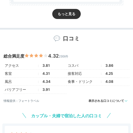
Room
16:00
口コミ
眺望のいい客室
4.32
総合満足度
299件
プレミアムクラブフロア
アクセス
3.81
コスパ
3.86
客室
4.31
接客対応
4.25
風呂
4.34
食事・ドリンク
4.08
バリアフリー
3.91
情報提供：フォートラベル
表示される口コミについて
カップル・夫婦で宿泊した人の口コミ