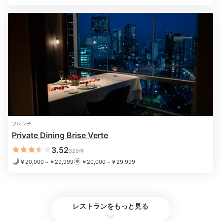
す。
777enjoooy_
朝食は、ルームサービスで洋食を楽しみました。ふわふわのオムレ
ツと美味しいパンを食べながら過ごす朝は最高でした！
フレンチ
ホテル公式
Private Dining Brise Verte
ホテルスタッフのおすすめ
プレミアムクラブラウンジ勤務の村松さん
3.52
329件
￥20,000～￥29,999
￥20,000～￥29,999
プレミアムクラブラウンジでは、どの席からも間近に東
京タワーを感じられます。 パノラマのような東京の景色
を前に贅沢な時間をお楽しみください。
レストランをもっと見る