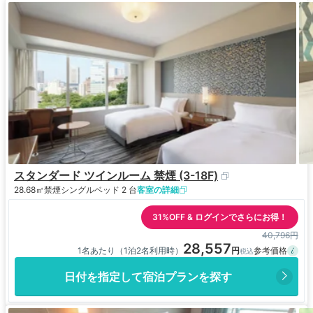
スタンダード ツインルーム 禁煙 (3-18F)
28.68㎡
禁煙
シングルベッド 2 台
客室の詳細
31%OFF & ログインでさらにお得！
40,796円
28,557
1名あたり（1泊2名利用時）
日付を指定して宿泊プランを探す