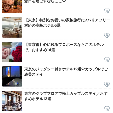
念日を過ごすならここ♡
プレミアムクラブラウンジ
【東京】特別なお祝いの家族旅行に♪バリアフリー
対応の高級ホテル5選
チェックアウトは12:00。ゆっくり身支度を整えて、プ
レミアムクラブラウンジで寛いだりお茶をしたりするの
もおすすめです。プチスイーツやコーヒーをいただけま
【東京都】心に残るプロポーズならこのホテル
すよ。
で。おすすめ14選
東京のジャグジー付きホテル12選♡カップルでご
777enjoooy_
褒美ステイ
天気が良かったのでお部屋から見える東京タワーと記念撮影した
り、キングベッドでゴロゴロしたり。チェックアウトの時間までま
ったり過ごしました。
東京のクラブフロアで極上カップルステイ／おす
すめホテル13選