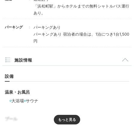
「浜松町駅」からホテルまでの無料シャトルバス運行
あり。
パーキング
777enjoooy_
パーキングあり
パーキングあり 宿泊者の場合は、1泊につき1台1,500
夕食はホテル内にある和食のレストランで会席料理を堪能しまし
円
た。和食の会席は初めてで、美味しいご飯に感動しました＾＾
施設情報
ホテル公式
設備
ホテルスタッフのおすすめ
ブリーズヴェール勤務の尾崎さん
温泉・お風呂
180°ワイドに広がる、宝石を散りばめたかのような夜景
大浴場
サウナ
に囲まれて、美食のひとときをお楽しみください。
プール
プール
屋内プール