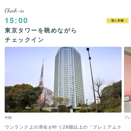
Check-in
15:00
宿に到着
東京タワーを眺めながら
チェックイン
外観
プ
ワンランク上の滞在が叶う29階以上の「プレミアムク