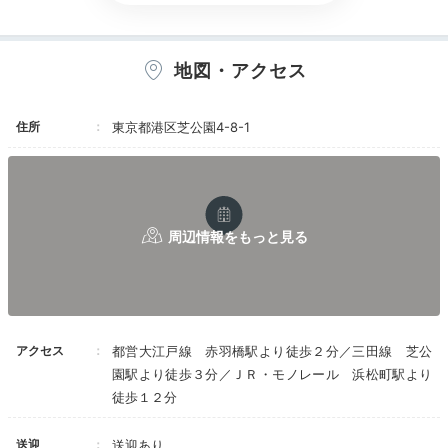
18:00
特別な日にもぴったり
和洋中から選べる夕食
地図・アクセス
住所
東京都港区芝公園4-8-1
レストラン ブリーズヴェール
アクセス
都営大江戸線 赤羽橋駅より徒歩２分／三田線 芝公
館内にあるレストランは、西洋料理、日本料理、中国料
園駅より徒歩３分／ＪＲ・モノレール 浜松町駅より
理、鉄板焼きと様々。ホテル最上階33階のレストラン
徒歩１２分
「ブリーズヴェール」は、きらめく東京の夜景を一望で
きるロマンチックな空間。記念日利用にぴったりです。
送迎
送迎あり