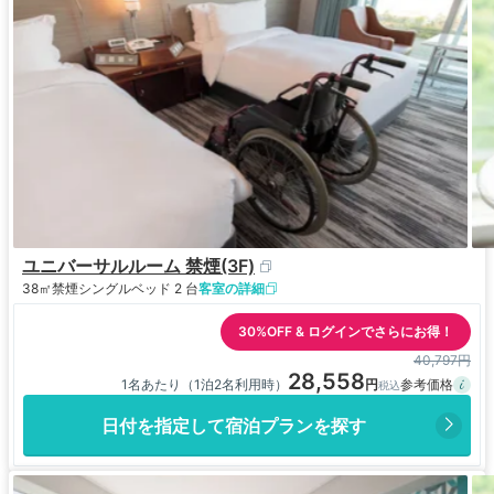
ユニバーサルルーム 禁煙(3F)
38㎡
禁煙
シングルベッド 2 台
客室の詳細
30%OFF & ログインでさらにお得！
40,797円
28,558
1名あたり（1泊2名利用時）
日付を指定して宿泊プランを探す