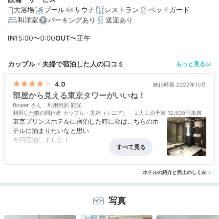
大浴場
プール
サウナ
レストラン
ベッドガード
和洋室
パーキングあり
送迎あり
編集部おすすめの３つのポイント
IN
15:00〜0:00
OUT
〜正午
早朝から利用できる！東京のホテルには珍しい「天然温
泉」あり
カップル・夫婦で宿泊した人の口コミ
もっと見る
日本料理、中華、洋食など、シーンに応じて選べるレス
トラン
4.0
旅行時期 2022年10月
部屋から見える東京タワーがいいね！
記念日にぴったりの「プレミアムクラブフロア」で、贅
flower
沢なステイ
利用目的
観光
利用した際の同行者
カップル・夫婦（シニア）
１人１泊予算
12,500円未満
東京プリンスホテルに宿泊した時に次はこちらのホ
テルに泊まりたいなと思い
今回宿泊しました！
宿泊体験やホテル公式からのコメントあり
バルコニーに出ることができ東京タワーをまじかに
アクセス
3.0
コスパ
3.5
客室
5.0
接客対応
3.5
風呂
5.0
感じられよかったです。
ホテルの紹介と売上のしくみ
食事・ドリンク
3.5
バリアフリー
評価なし
ソファーに座るとタワーが見えるので、ただただ眺
めて休養出来ました！
写真
朝食ブッフェは東京プリンスと同じような内容です
が３３階からの眺めが素晴らしかったです。東京タ