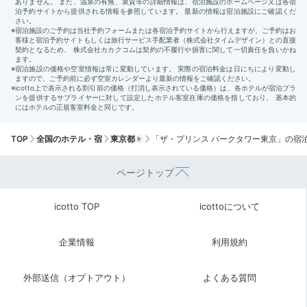
近に望むロケーションで、素敵な思い出作りをしてみま
せんか？
今回紹介したスポット
TOP
全国のホテル・宿
東京都
「ザ・プリンス パークタワー東京」の宿
ページトップ
icotto TOP
icottoについて
赤羽橋、芝公園、御成門 / フレンチ
Private Dining Brise Verte
芝公園
企業情報
利用規約
住所
外部送信（オプトアウト）
よくある質問
東京都港区芝公園4-8-1 ザ・プリンス パーク
タワー東京 33F