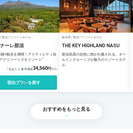
/ 那須 / リゾートホテル
栃木県 / 那須 / リゾートホテル
ナーレ那須
THE KEY HIGHLAND NASU
体験×観光を満喫！アクティビティ自
那須高原の自然に抱かれ癒される。オー
“アグリツーリズモリゾート”
ルインクルーシブが魅力のリゾートホテ
ル
34,560
1名あたり 参考価格
宿泊プランを探す
おすすめをもっと見る