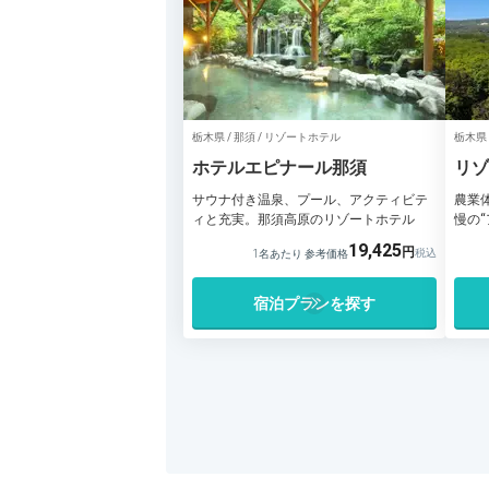
栃木県 / 那須 / リゾートホテル
栃木県 
ホテルエピナール那須
リゾ
サウナ付き温泉、プール、アクティビテ
農業
ィと充実。那須高原のリゾートホテル
慢の
19,425
1名あたり 参考価格
宿泊プランを探す