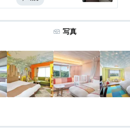
晴らしいです。
価なし
風呂
3.0
食事・ドリンク
4.0
バリアフリー
評価なし
写真