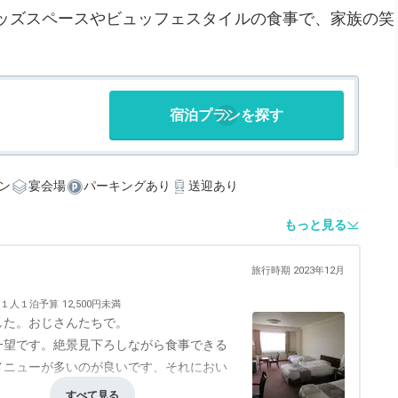
ッズスペースやビュッフェスタイルの食事で、家族の笑
宿泊プランを探す
ン
宴会場
パーキングあり
送迎あり
もっと見る
旅行時期 2023年12月
１人１泊予算
12,500円未満
した。おじさんたちで。
一望です。絶景見下ろしながら食事できる
メニューが多いのが良いです、それにおい