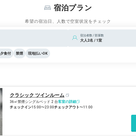
宿泊プラン
希望の宿泊日、人数で空室状況をチェック
宿泊者数 / 部屋数
大人2名 / 1室
夕食付
禁煙
現地払いOK
クラシック ツインルーム
36㎡
禁煙
シングルベッド 2 台
客室の詳細
チェックイン
15:00〜23:00
チェックアウト
〜11:00