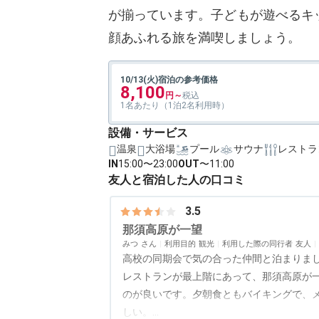
が揃っています。子どもが遊べるキ
顔あふれる旅を満喫しましょう。
10/13(火)宿泊の参考価格
8,100
1名あたり（1泊2名利用時）
設備・サービス
温泉
大浴場
プール
サウナ
レストラ
IN
15:00〜23:00
OUT
〜11:00
友人と宿泊した人の口コミ
3.5
那須高原が一望
みつ
利用目的
観光
利用した際の同行者
友人
高校の同期会で気の合った仲間と泊まりま
レストランが最上階にあって、那須高原が
のが良いです。夕朝食ともバイキングで、
しい。