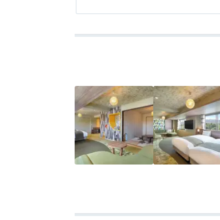
客室はベッドの洋室で、窓からの眺めも素
アクセス
評価なし
コスパ
評価なし
客室
3.5
接客対応
評