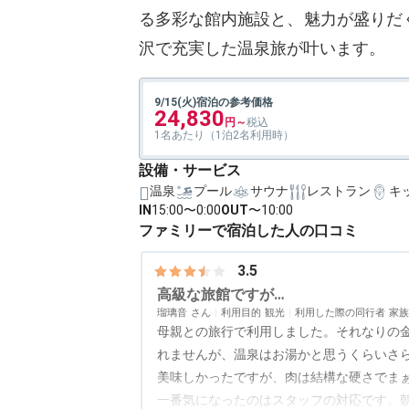
る多彩な館内施設と、魅力が盛りだ
沢で充実した温泉旅が叶います。
9/15(火)宿泊の参考価格
24,830
1名あたり（1泊2名利用時）
設備・サービス
温泉
プール
サウナ
レストラン
キ
IN
15:00〜0:00
OUT
〜10:00
ファミリーで宿泊した人の口コミ
3.5
高級な旅館ですが…
瑠璃音
利用目的
観光
利用した際の同行者
家族
母親との旅行で利用しました。それなりの
れませんが、温泉はお湯かと思うくらいさ
美味しかったですが、肉は結構な硬さでま
一番気になったのはスタッフの対応です。