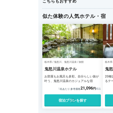
こちらもおすすめ
似た体験の人気ホテル・宿
栃木県 / 鬼怒川、鬼怒川温泉 / 旅館
栃木県
鬼怒川温泉ホテル
鬼怒
三日
お部屋もお風呂も多彩。自分らしい旅が
20
叶う、鬼怒川温泉のカジュアルな宿
るテ
21,096
1名あたり 参考価格
宿泊プランを探す