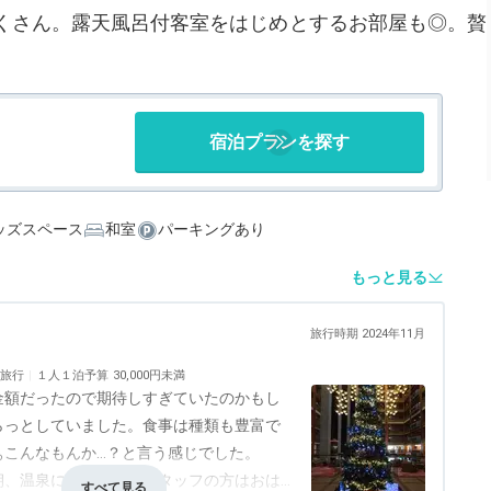
くさん。露天風呂付客室をはじめとするお部屋も◎。贅
宿泊プランを探す
ッズスペース
和室
パーキングあり
もっと見る
旅行時期 2024年11月
旅行
１人１泊予算
30,000円未満
金額だったので期待しすぎていたのかもし
らっとしていました。食事は種類も豊富で
ぁこんなもんか…？と言う感じでした。
朝、温泉に行った時、スタッフの方はおは