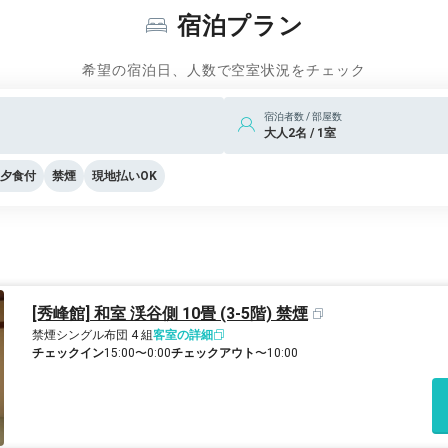
宿泊プラン
希望の宿泊日、人数で空室状況をチェック
宿泊者数 / 部屋数
大人2名 / 1室
夕食付
禁煙
現地払いOK
[秀峰館] 和室 渓谷側 10畳 (3-5階) 禁煙
禁煙
シングル布団 4 組
客室の詳細
チェックイン
15:00〜0:00
チェックアウト
〜10:00