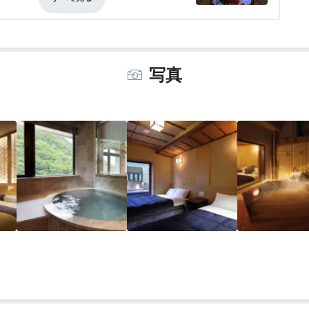
もありませんでした。結構衝撃でした。朝
事・ドリンク
3.5
バリアフリー
評価なし
で質問しても答えられないスタッフがいる
らないと思います。
写真