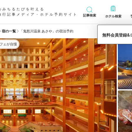
心みちるたびを叶える
旅行記事メディア・ホテル予約サイト
記事検索
ホテル検索
・宿の一覧
「鬼怒川温泉 あさや」の宿泊予約
フェが自慢