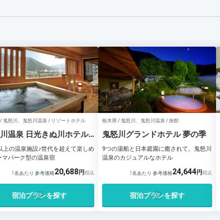
 / 鬼怒川、鬼怒川温泉 / リゾートホテル
栃木県 / 鬼怒川、鬼怒川温泉 / 旅館
川温泉 日光きぬ川ホテル
鬼怒川グランドホテル 夢の季
月
種以上の温泉施設♪世代を超えて楽しめ
9つの湯船と日本庭園に癒されて。鬼怒川
ーマパーク型の温泉宿
温泉のカジュアルなホテル
20,688
24,644
1名あたり 参考価格
1名あたり 参考価格
宿泊プランを探す
宿泊プランを探す