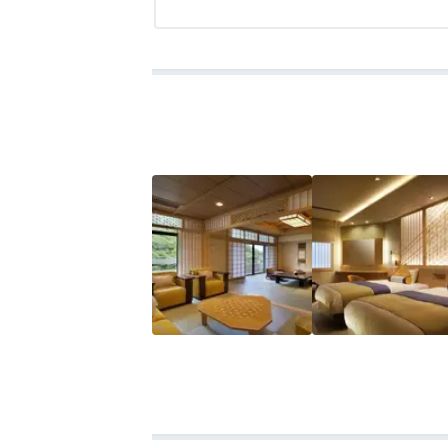
ようございますと言わず、私達を見ること
アクセス
4.0
コスパ
3.0
客室
4.5
接客対応
2.5
風呂
3.5
食
食ビュッフェの時も、ただ皿を下げるだけ
など、かなり残念な感じでした。もう泊ま