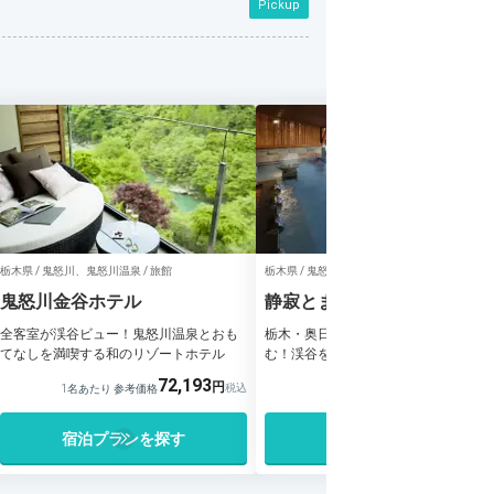
Pickup
栃木県 / 鬼怒川、鬼怒川温泉 / 旅館
栃木県 / 鬼怒川、鬼怒川温泉 / 旅館
鬼怒川金谷ホテル
静寂とまごころの宿 七重八
全客室が渓谷ビュー！鬼怒川温泉とおも
栃木・奥日光で鬼怒川温泉と美食を愉
てなしを満喫する和のリゾートホテル
む！渓谷を望む温泉宿
72,193
27,272
1名あたり 参考価格
1名あたり 参考価格
宿泊プランを探す
宿泊プランを探す