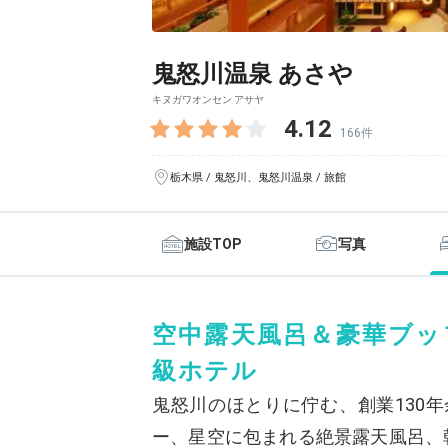
鬼怒川温泉 あさや
キヌガワオンセン アサヤ
4.12
166件
栃木県 / 鬼怒川、鬼怒川温泉 / 旅館
施設TOP
写真
空中露天風呂＆豪華ブッ
級ホテル
鬼怒川のほとりに佇む、創業130
ー、星空に包まれる絶景露天風呂、