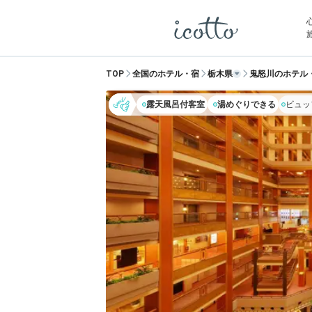
TOP
全国のホテル・宿
栃木県
鬼怒川のホテル
露天風呂付客室
湯めぐりできる
ビュッ