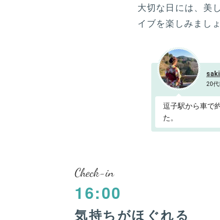
大切な日には、美
イブを楽しみまし
sak
20代
逗子駅から車で
た。
Check-in
16:00
気持ちがほぐれる