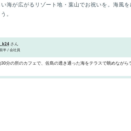
しい海が広がるリゾート地・葉山でお祝いを。海風を
ょう。
i_k24
前半 / 会社員
約30分の所のカフェで、佐島の透き通った海をテラスで眺めながら