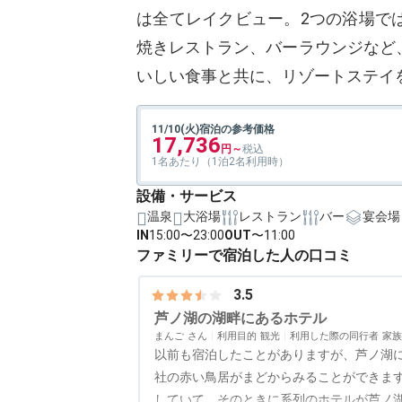
は全てレイクビュー。2つの浴場で
焼きレストラン、バーラウンジなど
いしい食事と共に、リゾートステイ
11/10(火)宿泊の参考価格
17,736
1名あたり（1泊2名利用時）
設備・サービス
温泉
大浴場
レストラン
バー
宴会場
IN
15:00〜23:00
OUT
〜11:00
ファミリーで宿泊した人の口コミ
3.5
芦ノ湖の湖畔にあるホテル
まんご
利用目的
観光
利用した際の同行者
家族
以前も宿泊したことがありますが、芦ノ湖
社の赤い鳥居がまどからみることができま
していて、そのときに系列のホテルが芦ノ