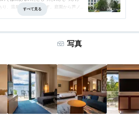
あり、温泉もたのしめます。庭園から芦ノ
てよい感じです。
事・ドリンク
3.5
バリアフリー
3.0
写真