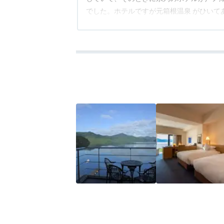
でした。ホテルですが元箱根温泉 がひいて
湖に続く桟橋があり、それも雰囲気があっ
アクセス
3.5
コスパ
3.5
客室
3.5
接客対応
3.5
風呂
3.5
食