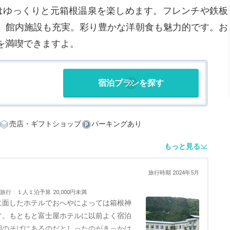
はゆっくりと元箱根温泉を楽しめます。フレンチや鉄板
、館内施設も充実。彩り豊かな洋朝食も魅力的です。お
を満喫できますよ。
宿泊プランを探す
売店・ギフトショップ
パーキングあり
もっと見る
旅行時期 2024年5月
旅行
１人１泊予算
20,000円未満
に面したホテルでおへやによっては箱根神
す。もともと富士屋ホテルに以前よく宿泊
湖のそばにあるのだとしったのがきっかけ