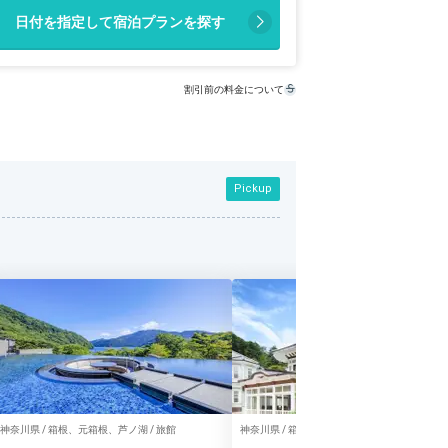
日付を指定して宿泊プランを探す
割引前の料金について
Pickup
神奈川県 / 箱根、元箱根、芦ノ湖 / 旅館
神奈川県 / 箱根 / リゾートホテル