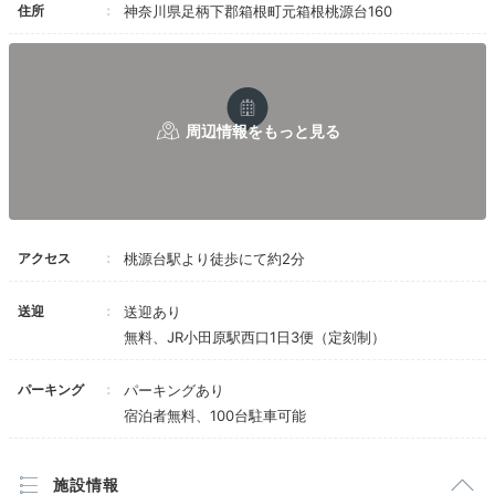
Dinner
住所
神奈川県足柄下郡箱根町元箱根桃源台160
17:30
目でも舌でも楽しめる
種類豊富なビュッフェ
アクセス
桃源台駅より徒歩にて約2分
送迎
送迎あり
無料、JR小田原駅西口1日3便（定刻制）
パーキング
パーキングあり
はな手箱
はな
宿泊者無料、100台駐車可能
夕食はダイニング「季しかり」にてビュッフェ。
華やか
な前菜「はな手箱」は一人一皿提供
されます。メインの
施設情報