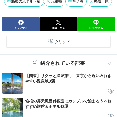
箱根のホテル・宿
元箱根
芦ノ湖
神奈川県
朝から元気になれる
身体に優しい朝食
シェアする
ポストする
LINEで送る
クリップ
紹介されている記事
15件
【関東】サクッと温泉旅行！東京から近い＆行き
やすい温泉地9選
季しかりでの朝食イメージ
朝食
朝食は「季しかり」で、野菜中心のヘルシーな和洋食ビ
箱根の露天風呂付客室にカップルで泊まろう♡お
ュッフェ。旬野菜やフレッシュジュースなど朝の身体に
すすめ旅館＆ホテル18選
優しいメニューが豊富。芦ノ湖と対岸の山並みを眺めな
がら、自分好みの朝食を楽しみましょう。