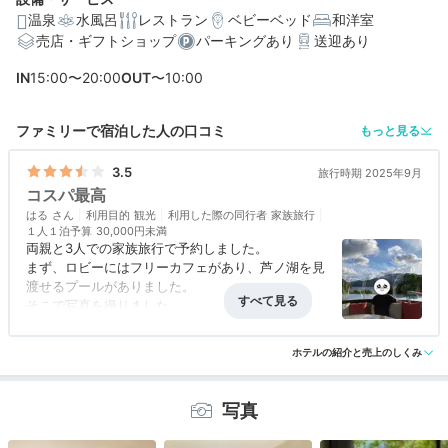
温泉
水風呂
レストラン
ベビーベッド
和洋室
売店・ギフトショップ
パーキングあり
送迎あり
編集部おすすめの３つのポイント
IN
15:00〜20:00
OUT
〜10:00
箱根の自然を体感！芦ノ湖を望むフォトジェニックな水
ファミリーで宿泊した人の口コミ
もっと見る
盤テラス
レイクビューや露天風呂付きも♪のびのびと過ごせる客室
3.5
旅行時期 2025年9月
コスパ最高
華やかなメニューに心弾む！ドリンクもフリーの新感覚
はる
利用目的
観光
利用した際の同行者
家族旅行
ビュッフェ
１人１泊予算
30,000円未満
両親と3人での家族旅行で予約しました。
まず、ロビーにはフリーカフェがあり、芦ノ湖を見
渡せるプールがありました。
そこで写真を撮りました。
朝夕ビュッフェでしたが、クオリティーは高く、両
アクセス
3.5
コスパ
5.0
客室
4.0
接客対応
4.0
風呂
3.5
親も満足していました。
ホテルの紹介と売上のしくみ
食事・ドリンク
4.0
バリアフリー
2.5
写真