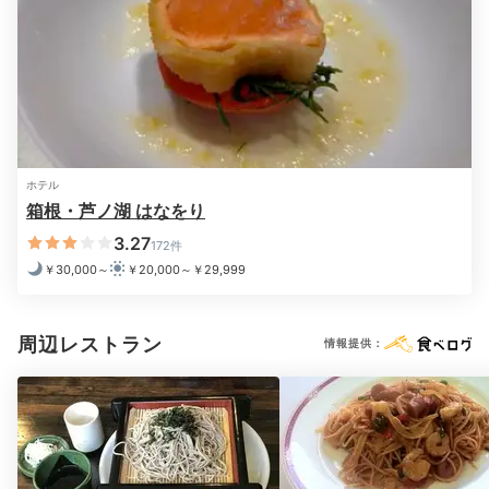
※設備・アメニティは、確認が取れている情報を表示しています。
Morning
07:00
客室露天風呂で
ホテル
贅沢な朝時間
箱根・芦ノ湖 はなをり
3.27
172件
￥30,000～
￥20,000～￥29,999
周辺レストラン
情報提供：