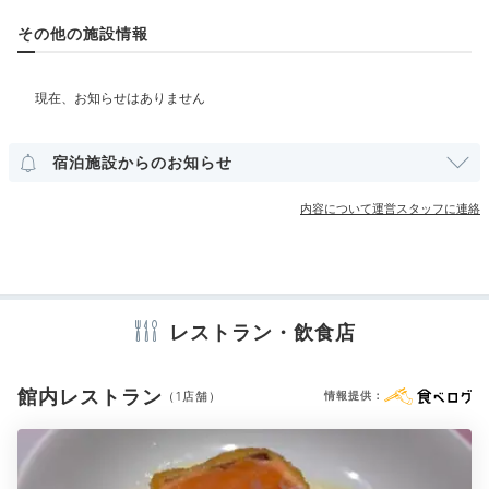
ベビーベッド
ベッドガード
その他の施設情報
四季の露天風呂 棚湯 庭園
四季
大浴場は芦ノ湖ビューと庭園ビューの2か所あり、男女
部屋情報
入れ替えで楽しめます。景色を眺めながら、元箱根温泉
和洋室
スイート
インターネット利用可能
Wi-Fi利用可能
のお湯をのんびりと♪
半露天の貸切風呂やサウナも
あり
露天風呂付客室
ユニバーサルルーム
ますよ。温泉後は湯上り処でリラックス。
宿泊施設からのお知らせ
その他館内施設
内容について運営スタッフに連絡
売店・ギフトショップ
m0m0_311
アメニティ
夕食後は温泉を利用。また、水盤テラスがライトアップ
レストラン・飲食店
されるので写真を撮りにも行きました。明るい時と暗い
+2
テレビ
冷蔵庫
アイロン
ズボンプレッサー
スリッパ
時では全く雰囲気が変わり、とても楽しめました。
セーフティボックス
洗浄機付トイレ
メイク落とし
洗顔
シャンプー
リンス
ボディソープ
タオル
バスタオル
館内レストラン
（1店舗）
情報提供：
ドライヤー
お茶セット
電気ポット
加湿器
ブルーレイプレイヤー
2日目