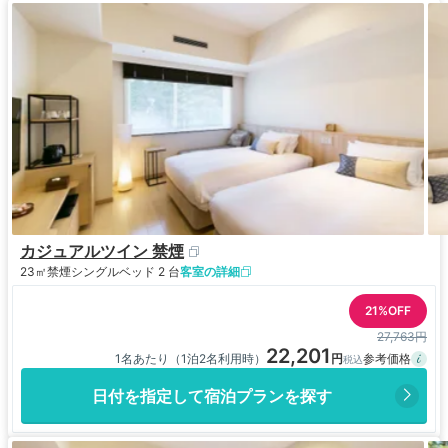
カジュアルツイン 禁煙
23㎡
禁煙
シングルベッド 2 台
客室の詳細
21%OFF
27,763円
22,201
1名あたり（1泊2名利用時）
日付を指定して宿泊プランを探す