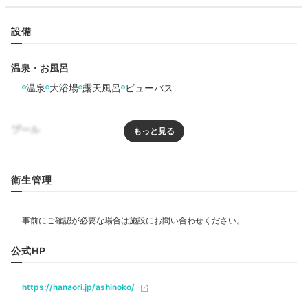
「はなをりハンバーグ」は注文後に焼きたてをどうぞ♡
アルコール含むドリンクもフリーです。
設備
温泉・お風呂
Onsen
温泉
大浴場
露天風呂
ビューバス
20:30
広々とした大浴場で
プール
眺めと温泉を満喫
リラクゼーション
衛生管理
水風呂
エステ・マッサージ
飲食
公式HP
レストラン
https://hanaori.jp/ashinoko/
ベビー＆子供関連