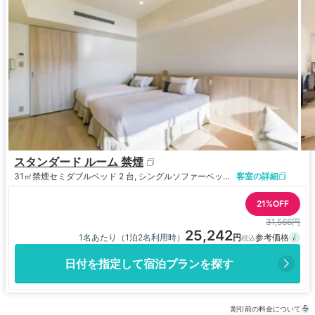
スタンダード ルーム 禁煙
31㎡
禁煙
セミダブルベッド 2 台, シングルソファーベッド 1 台およびシングル布団 1 組
客室の詳細
21%OFF
31,566円
25,242
1名あたり（1泊2名利用時）
日付を指定して宿泊プランを探す
割引前の料金について