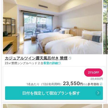
カジュアルツイン露天風呂付き 禁煙
23㎡
禁煙
シングルベッド 2 台
客室の詳細
21%OFF
29,450円
23,550
1名あたり（1泊2名利用時）
日付を指定して宿泊プランを探す