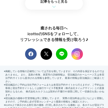
記事をもっと見る
癒される毎日へ
icottoのSNSをフォローして、
リフレッシュできる情報を受け取ろう♪
ロビーの眺め
廊下
ロビーや水盤テラス、足湯など館内の至る場所で楽しめ
る芦ノ湖の景色。チェックアウト前にたっぷり堪能しま
しょう。フォトジェニックな水盤テラスでの記念撮影も
ぜひ♪ロビーのショップでは、箱根ならではの品を購入
できます。
m0m0_311