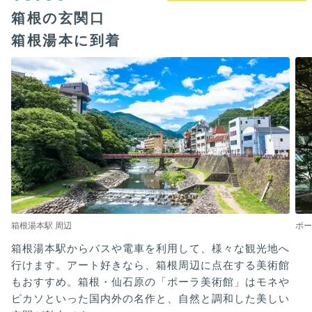
箱根の玄関口
箱根湯本に到着
箱根湯本駅 周辺
ポー
箱根湯本駅からバスや電車を利用して、様々な観光地へ
行けます。アート好きなら、箱根周辺に点在する美術館
もおすすめ。箱根・仙石原の「ポーラ美術館」はモネや
ピカソといった国内外の名作と、自然と調和した美しい