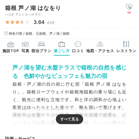
箱根 芦ノ湖 はなをり
48
ハコネ アシノコ ハナヲリ
3.64
63件
神奈川県 / 箱根、元箱根、芦ノ湖 / 旅館
施設TOP
写真
宿泊プラン
過ごし方
口コミ
地図・アクセス
レストラン
芦ノ湖を望む水盤テラスで箱根の自然を感じ
る 色鮮やかなビュッフェも魅力の宿
箱根・芦ノ湖の目の前に佇む宿「箱根 芦ノ湖 はなを
り」。箱根ロープウェイや箱根海賊船の乗り場にも近
く、観光に便利な立地です。和と洋の調和が心地よい
客室はゆったりとした造りで、靴を脱いで寛げます。
滞在中は水盤テラスや足湯、温泉大浴場で絶景を。ビ
ュッフェでは彩り豊かな料理を堪能。たっぷり癒され
てリフレッシュできます。
設備・サービス