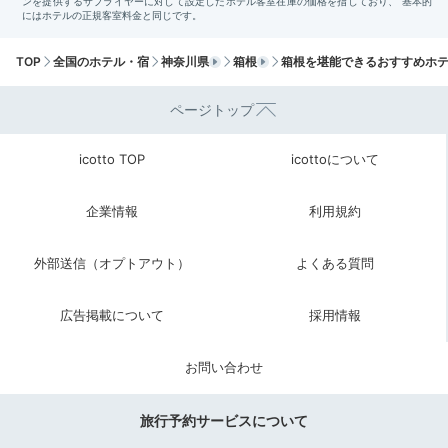
スタッフの方が、水盤テラスで2人の記念写真を快く撮
影してくれました。
+2
TOP
全国のホテル・宿
神奈川県
箱根
箱根を堪能できるおすすめホ
ページトップ
icotto TOP
icottoについて
Sightseeing
宿から大涌谷までロープウェイで
11:00
約30分
企業情報
利用規約
白煙が吹き出す大涌谷へ
外部送信（オプトアウト）
よくある質問
散策やグルメを満喫
広告掲載について
採用情報
お問い合わせ
旅行予約サービスについて