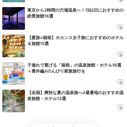
東京から2時間の穴場温泉へ！1泊2日におすすめの
絶景旅館16選
m0m0_311
【夏旅×箱根】ホカンス女子旅におすすめのホテル
朝食は種類豊富でお腹いっぱい食べられました。
北海道産の黒納豆
＆旅館15選
や、さくさくしたクロワッサンが印象的
でした。味もとても美味し
かったです。
子連れで寛げる「箱根」の温泉旅館・ホテル16選
＋番外編♪のんびり家族旅行を
Check-out
10:00
宿を出発
【全国】爽快な夏の温泉旅へ♪避暑地のおすすめ温
泉旅館・ホテル13選
芦ノ湖の景色を焼き付け
チェックアウト