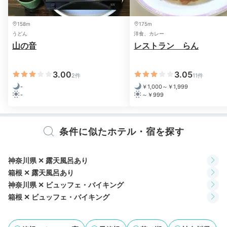
客室露天風呂(1)
客室
露天風呂付き客室なら、朝風呂で贅沢な朝をスタート♪
158m
175m
テラスに設置された露天風呂(沸かし湯)にゆっくりとつ
うどん
洋食、カレー
山の音
レストラン らん
かって、朝食までの時間を過ごしましょう。ヘアセット
用にストレートアイロン・カールアイロンの貸出もあり
ます。
3.00
3.05
2件
11件
-
￥1,000～￥1,999
-
～￥999
m0m0_311
条件に似たホテル・宿を探す
朝起きてすぐ、客室のテラスにある露天風呂に入りました。とても
心地よかったです。
神奈川県 ✕ 露天風呂あり
箱根 ✕ 露天風呂あり
神奈川県 ✕ ビュッフェ・バイキング
箱根 ✕ ビュッフェ・バイキング
Breakfast
08:00