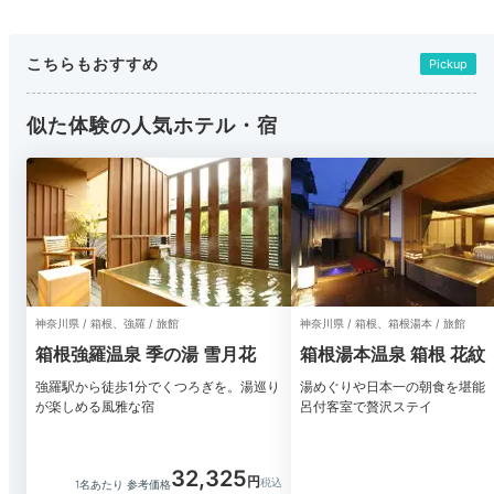
こちらもおすすめ
Pickup
似た体験の人気ホテル・宿
神奈川県 / 箱根、強羅 / 旅館
神奈川県 / 箱根、箱根湯本 / 旅館
箱根強羅温泉 季の湯 雪月花
箱根湯本温泉 箱根 花紋
強羅駅から徒歩1分でくつろぎを。湯巡り
湯めぐりや日本一の朝食を堪能
が楽しめる風雅な宿
呂付客室で贅沢ステイ
32,325
1名あたり 参考価格