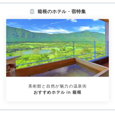
箱根のホテル・宿特集
スタンダードルーム
スタ
客室は全154室。テラス付き客室が多数揃っており、露
天風呂付きタイプも。スタンダードルームは芦ノ湖を望
むレイクビューです。
寝心地を追求した「はなをり」オ
リジナルベッド
があり、快適さも◎靴を脱いで自宅気分
で寛いで♪
美術館と自然が魅力の温泉街
おすすめホテル in 箱根
m0m0_311
2人で「カジュアルツイン露天風呂付き」に泊まりまし
た。テラスに陶器の浴槽があり、とても素敵でした。
+1