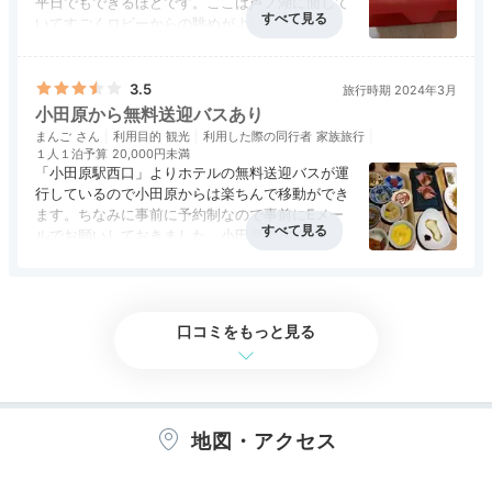
平日でもできるほどです。ここは芦ノ湖に面して
いてすごくロビーからの眺めがよい。
水盤テラス
足湯
ブッフェスタイルの食事なので、リピートしても
アクセス
3.5
コスパ
3.5
客室
3.5
接客対応
3.5
風呂
4.0
あきないです。
宿の象徴ともいえる水盤テラス。芦ノ湖の目の前に広が
食事・ドリンク
3.5
バリアフリー
2.5
女性はフロントで化粧水とかのセットをもらえ
3.5
旅行時期 2024年3月
る水盤には、中央に円形のソファが設置されています。
る。またロビーには無料のお茶とかおいてあるの
小田原から無料送迎バスあり
ドリンクを持ち込める足湯カウンターで、のんびり過ご
で、ロビーで無料ドリンクでくつろげる。食事の
まんご
利用目的
観光
利用した際の同行者
家族旅行
すのもいいですね。水盤テラス入口に、足湯用のタオル
時に浴衣でいくと、かわいいゴムで汚れないよう
１人１泊予算
20,000円未満
にできたりちょっとした配慮があるのがよいとこ
「小田原駅西口」よりホテルの無料送迎バスが運
がありますよ。
ろ。ホテルは2名一室が基本なので3名とかだと
行しているので小田原からは楽ちんで移動ができ
ちょっとお高い部屋になるので、お得にとまりた
ます。ちなみに事前に予約制なので事前にEメー
いなら2名一室で部屋をとるとよい。ただその場
ルでお願いしておきました。小田原駅14:15発な
合、部屋の眺めは全然よくないです。湖面してい
ので小田原観光して、ちょっとご飯食べてとかし
るけどすべてが眺めはよくないです。
アクセス
3.5
コスパ
3.5
客室
3.5
接客対応
3.5
風呂
3.5
てからだとちょうどよく15:15ホテル着なのでチ
m0m0_311
食事・ドリンク
3.5
バリアフリー
3.5
ェックインの時間がプランによるけど１５時から
が基本なのでちょうどよかった。帰りは15:30ホ
口コミをもっと見る
浴衣に着替えて足湯を利用しました。目の前の芦ノ湖を
テル出発にしました。食事はブッフェになるの
眺めながらの足湯は、とても素敵でした。お部屋や水盤
+4
で、好みで選べて楽しいです。また作務衣が部屋
テラスなどで、思う存分に写真撮影も。
にあって、なおかつ色浴衣が好みで無料で選べる
のもたのしい。外国のかたは特にたのしそうに選
んでいた。あいかわらずインバウンドのお客さん
地図・アクセス
が多いですが、うまくさばくように努力している
のがわかる。風呂も早朝とかすいていてすごくよ
い。眺めがよくて、ホテルでゆったりできる