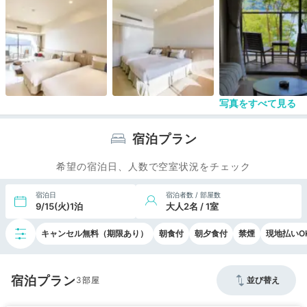
写真をすべて見る
宿泊プラン
希望の宿泊日、人数で空室状況をチェック
宿泊日
宿泊者数 / 部屋数
9/15(火)1泊
大人2名 / 1室
キャンセル無料（期限あり）
朝食付
朝夕食付
禁煙
現地払いO
宿泊プラン
3
並び替え