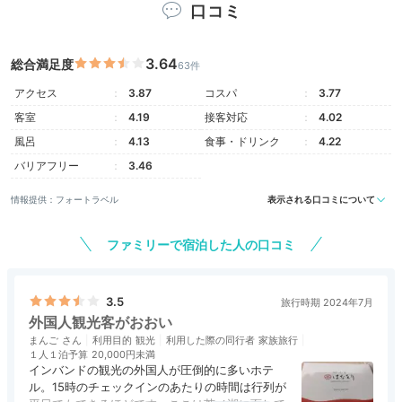
口コミ
3.64
総合満足度
63件
アクセス
3.87
コスパ
3.77
Freetime
客室
4.19
接客対応
4.02
16:00
風呂
4.13
食事・ドリンク
4.22
芦ノ湖を眺めながら
バリアフリー
3.46
穏やかな時間を
情報提供：フォートラベル
表示される口コミについて
ファミリーで宿泊した人の口コミ
3.5
旅行時期 2024年7月
外国人観光客がおおい
まんご
利用目的
観光
利用した際の同行者
家族旅行
１人１泊予算
20,000円未満
インバンドの観光の外国人が圧倒的に多いホテ
ル。15時のチェックインのあたりの時間は行列が