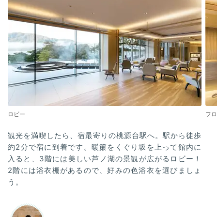
ロビー
フロ
観光を満喫したら、宿最寄りの桃源台駅へ。駅から徒歩
約2分で宿に到着です。暖簾をくぐり坂を上って館内に
入ると、3階には美しい芦ノ湖の景観が広がるロビー！
2階には浴衣棚があるので、好みの色浴衣を選びましょ
う。