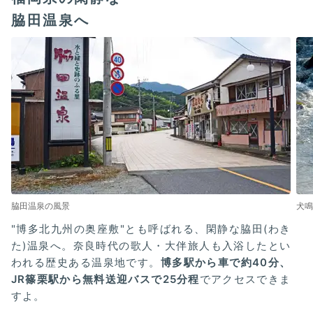
脇田温泉へ
脇田温泉の風景
犬鳴
"博多北九州の奥座敷"とも呼ばれる、閑静な脇田(わき
た)温泉へ。奈良時代の歌人・大伴旅人も入浴したとい
われる歴史ある温泉地です。
博多駅から車で約40分、
JR篠栗駅から無料送迎バスで25分程
でアクセスできま
すよ。