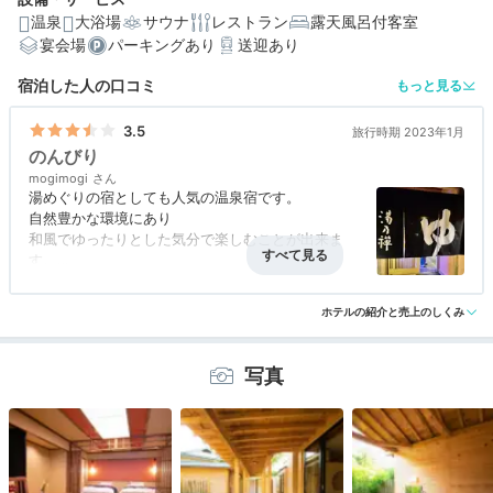
温泉
大浴場
サウナ
レストラン
露天風呂付客室
宴会場
パーキングあり
送迎あり
編集部おすすめの３つのポイント
宿泊した人の口コミ
もっと見る
犬鳴川のせせらぎと温泉を楽しめる、多彩な露天風呂付
客室
3.5
旅行時期 2023年1月
のんびり
玄界灘の旬魚や和牛ステーキも！豪華で心はずむ会席料
mogimogi
理
湯めぐりの宿としても人気の温泉宿です。
自然豊かな環境にあり
湯巡りを満喫♩隣接の温泉施設「湯乃禅の里」など浴場
が豊富
和風でゆったりとした気分で楽しむことが出来ま
す。
スタッフ皆さんは笑顔で対応していただく
アクセス
3.0
コスパ
3.0
客室
評価なし
接客対応
評価なし
親切丁寧です。
ホテルの紹介と売上のしくみ
風呂
評価なし
食事・ドリンク
評価なし
バリアフリー
評価なし
温泉の種類も多くとても充実していて
また利用したいと思えるお宿です。
写真