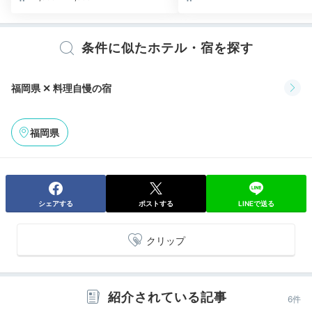
彼が誕生日ケーキを予約してくれました。ケーキを出すタイミング
等はチェックイン時に聞かれたようです。食後にお部屋に運んでも
らい、小腹が空いた時に食べられました。
条件に似たホテル・宿を探す
福岡県 ✕ 料理自慢の宿
Spa
20:30
福岡県
旅館から徒歩約3分
隣接の温泉施設で
湯巡り気分♪
シェアする
ポストする
LINEで送る
クリップ
紹介されている記事
6件