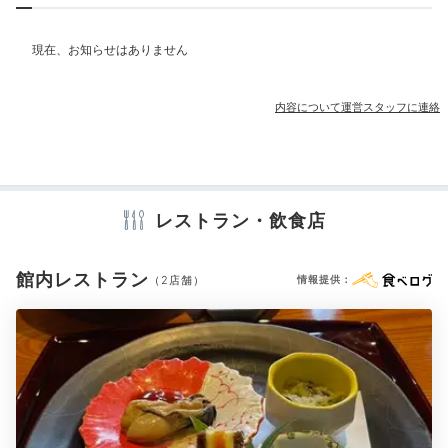
旬の味覚が楽しめる
部屋情報
露天風呂付客室
季節の会席料理
内容について運営スタッフに連絡
その他館内施設
宴会場
売店・ギフトショップ
アメニティ
レストラン・飲食店
テレビ
冷蔵庫
セーフティボックス
洗浄機付トイレ
浴衣
歯ブラシ
カミソリ
シャンプー
リンス
ボディソープ
シャワーキャップ
タオル
バスタオル
ドライヤー
お茶セット
館内レストラン
（2店舗）
情報提供：
夕食一例①
夕
※設備・アメニティは、確認が取れている情報を表示しています。
浴衣姿で食事処へ。九州の山・川・海の幸を使った、季
節感あふれる和会席料理を味わいましょう。「基本会
席」の他、時期によっては贅沢な「特選会席」や、旨味
たっぷりの和牛や玄界灘の旬魚を使ったコースが登場す