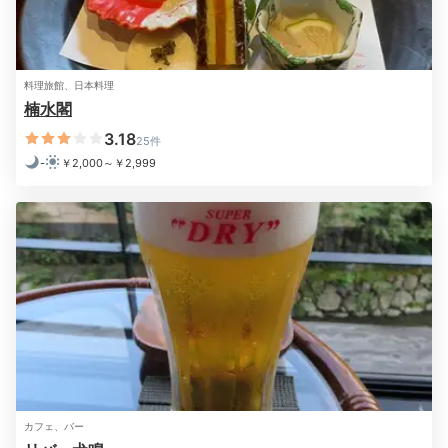
ることも。
料理旅館、日本料理
chunnai413
楠水閣
3.18
25件
和牛ステーキがメインのコースにしました。
もちろん味
-
￥2,000～￥2,999
は最高！量も丁度良かったです。
また担当の方がこまめ
+1
に気遣って下さり、気持ち良い時間を過ごせました。
Freetime
19:30
ケーキを予約して
記憶に残る思い出を
カフェ、バー