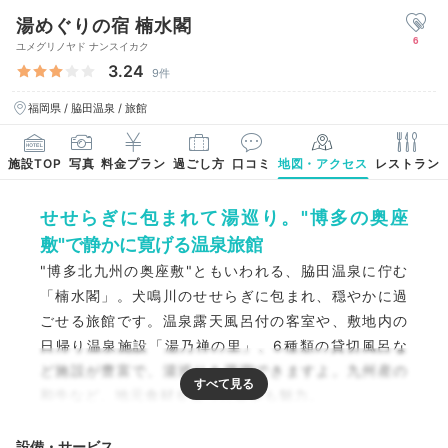
湯めぐりの宿 楠水閣
6
ユメグリノヤド ナンスイカク
3.24
9件
福岡県 / 脇田温泉 / 旅館
施設TOP
写真
料金プラン
過ごし方
口コミ
地図・アクセス
レストラン
せせらぎに包まれて湯巡り。"博多の奥座
敷"で静かに寛げる温泉旅館
"博多北九州の奥座敷"ともいわれる、脇田温泉に佇む
「楠水閣」。犬鳴川のせせらぎに包まれ、穏やかに過
ごせる旅館です。温泉露天風呂付の客室や、敷地内の
日帰り温泉施設「湯乃禅の里」、6種類の貸切風呂な
ど施設が豊富で、湯巡りを満喫できますよ。九州産の
和牛など、地元食材を使った食事も魅力。
設備・サービス