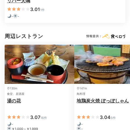
リバー犬鳴
3.01
1件
-
-
周辺レストラン
情報提供：
オプションメニュー一例
事前予約をすれば、
有料でケーキや花束を手配
してもら
うことができますよ。誕生日など特別な日をお祝いする
なら、ぜひチェックしてみて。大切な人と素敵な思い出
130m
147m
を作ることができますよ。
食堂、居酒屋
鳥料理
湯の花
地鶏炭火焼 ぽっぽしゃん
3.07
3.04
16件
5件
chunnai413
-
-
￥1,000～￥1,999
-