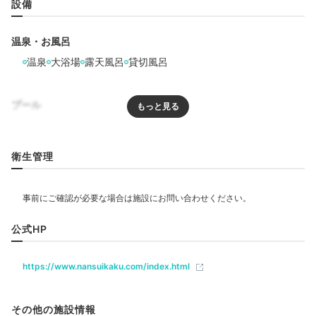
設備
ほとんどのお部屋で、天然温泉を満喫できます。
「福
智」などの露天風呂付客室にはテラスもあり、涼みなが
温泉・お風呂
らビールで乾杯、なんて過ごし方もできますよ。大きな
温泉
大浴場
露天風呂
貸切風呂
窓から森の景色を楽しめる、内風呂タイプのお部屋も魅
力的。
プール
chunnai413
リラクゼーション
衛生管理
サウナ
せせらぎをBGMに檜の香りの露天風呂に浸かるのは、癒しの極み！
テラスで休みつつ長風呂できるのも◎。
アメニティが揃っていたの
で、次は着替えだけでいいかも。
飲食
公式HP
レストラン
バー
カフェ
ルームサービス
https://www.nansuikaku.com/index.html
ベビー＆子供関連
Dinner
18:00
その他の施設情報