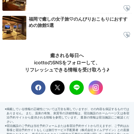
2日目
福岡で癒しの女子旅♡のんびりおこもりにおすす
めの旅館5選
Breakfast
07:30
癒される毎日へ
icottoのSNSをフォローして、
体に優しい
リフレッシュできる情報を受け取ろう♪
丁寧な和朝食