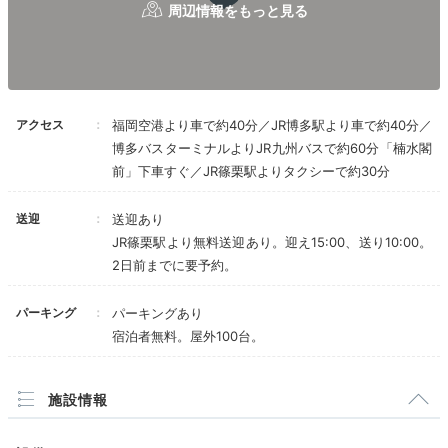
Onsen
16:30
アクセス
福岡空港より車で約40分／JR博多駅より車で約40分／
客室風呂で
博多バスターミナルよりJR九州バスで約60分「楠水閣
のんびり温泉浴
前」下車すぐ／JR篠栗駅よりタクシーで約30分
送迎
送迎あり
JR篠栗駅より無料送迎あり。迎え15:00、送り10:00。
2日前までに要予約。
パーキング
パーキングあり
宿泊者無料。屋外100台。
施設情報
福智／客室露天風呂イメージ
山茶