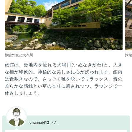
旅館外観と犬鳴川
旅館
旅館は、敷地内を流れる犬鳴川(いぬなきがわ)と、大き
な楠が印象的。神秘的な美しさに心が洗われます。館内
は畳敷きなので、さっそく靴を脱いでリラックス。畳の
柔らかな感触とい草の香りに癒されつつ、ラウンジで一
休みしましょう。
chunnai413