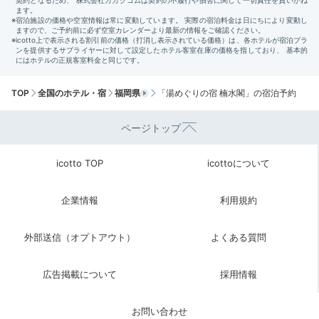
和朝食一例
食
朝食も食事処でいただきます。彩り豊かな和食御膳で、
焼き魚や卵焼き、豆腐、煮物などに加え、
料理長手作り
TOP
全国のホテル・宿
福岡県
「湯めぐりの宿 楠水閣」の宿泊予約
の健康ドリンクも並びます。
体を労わるような献立が嬉
しい♪ゆっくり味わい、1日のエネルギーをチャージし
ページトップ
ましょう。
icotto TOP
icottoについて
企業情報
利用規約
chunnai413
外部送信（オプトアウト）
よくある質問
とてもボリューミー！
普段朝食は食べない派ですが、あ
まりに美味しく完食しちゃいました。
昆布に「楠水閣」
+2
の字が切り出されており、凝っているなと感じました。
広告掲載について
採用情報
お問い合わせ