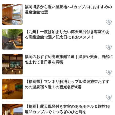
福岡博多から近い温泉地へ♪カップルにおすすめの
温泉旅館12選
「湯乃禅の里」男湯
「湯
敷地内には、温泉施設「湯乃禅の里」と「ひだまりの
【九州】一度は泊まりたい露天風呂付き客室のあ
湯」があります。
開放的な温泉露天風呂や、サウナ、5
る高級旅館12選／記念日にもおススメ！
つの貸切風呂など、
多彩な施設でリフレッシュできます
よ。食事処やほぐし処など、カップルで楽しめる施設も
充実。
福岡のおすすめ高級旅館11選｜温泉や美食、自然に
包まれて非日常を満喫
chunnai413
【福岡県】マンネリ解消カップル温泉旅♡おすす
めの温泉宿＆近くの観光名所4選
食後に隣接の温泉施設へ。
とにかくお風呂の種類が豊富！マッサー
ジは旅館で受付してくれて便利です。
食事処もあり、夜に小腹が空
いても大丈夫だなと思いました。
【福岡】露天風呂付き客室のあるホテル＆旅館16
選♡カップルでくつろぎのひと時を