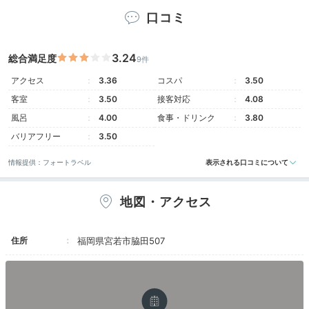
口コミ
露天風呂付客室 つつじ
露天
3.24
総合満足度
9件
お部屋は全29室。
犬鳴川を望む客室が多く、せせらぎ
アクセス
3.36
コスパ
3.50
に癒されます。
和室は8～16畳のゆったりとした広さ。
客室
3.50
接客対応
4.08
テラスや露天風呂付のお部屋も豊富で、好みに合わせて
風呂
4.00
食事・ドリンク
3.80
選べます。いずれも和の趣があり、ゆるりと寛げます
バリアフリー
3.50
よ。
情報提供：フォートラベル
表示される口コミについて
地図・アクセス
chunnai413
住所
福岡県宮若市脇田507
「福智」に宿泊。
外に鯉がいて、手を振ると寄ってきて
可愛かったです。
客室露天風呂に浸かり、本や映画を見
+2
たり、テラスでお菓子をつまみながらボーっとしまし
た。