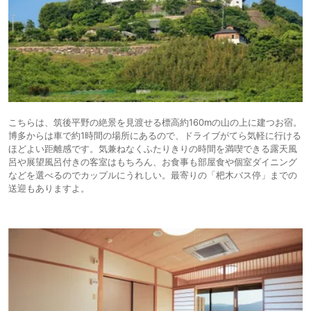
こちらは、筑後平野の絶景を見渡せる標高約160mの山の上に建つお宿。
博多からは車で約1時間の場所にあるので、ドライブがてら気軽に行ける
ほどよい距離感です。気兼ねなくふたりきりの時間を満喫できる露天風
呂や展望風呂付きの客室はもちろん、お食事も部屋食や個室ダイニング
などを選べるのでカップルにうれしい。最寄りの「杷木バス停」までの
送迎もありますよ。