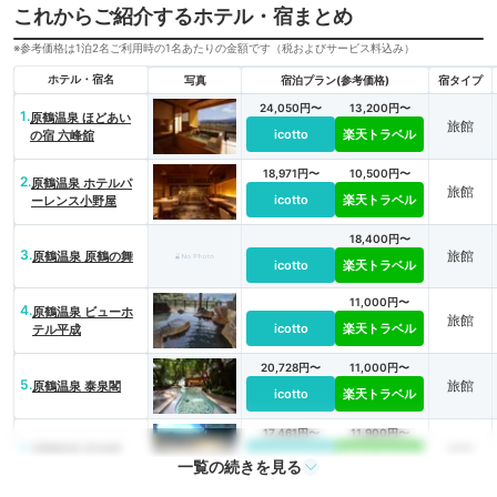
これからご紹介するホテル・宿まとめ
※参考価格は1泊2名ご利用時の1名あたりの金額です（税およびサービス料込み）
ホテル・宿名
写真
宿泊プラン(参考価格)
宿タイプ
24,050円〜
13,200円〜
1.
原鶴温泉 ほどあい
旅館
icotto
楽天トラベル
の宿 六峰舘
18,971円〜
10,500円〜
2.
原鶴温泉 ホテルパ
旅館
icotto
楽天トラベル
ーレンス小野屋
18,400円〜
3.
旅館
原鶴温泉 原鶴の舞
icotto
楽天トラベル
11,000円〜
4.
原鶴温泉 ビューホ
旅館
icotto
楽天トラベル
テル平成
20,728円〜
11,000円〜
5.
旅館
原鶴温泉 泰泉閣
icotto
楽天トラベル
17,461円〜
11,900円〜
6.
旅館
原鶴温泉 延命館
icotto
楽天トラベル
一覧の続きを見る