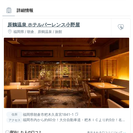
詳細情報
原鶴温泉 ホテルパーレンス小野屋
福岡県 / 朝倉、原鶴温泉 / 旅館
福岡県朝倉市杷木久喜宮1841-1
住所
福岡市内から約60分！大分自動車道・杷木ＩＣより約5分！名跡
アクセス
『秋月城址』まで車で30分、太宰府まで車で50分
宿泊した人の口コミ
表示される口コミについて