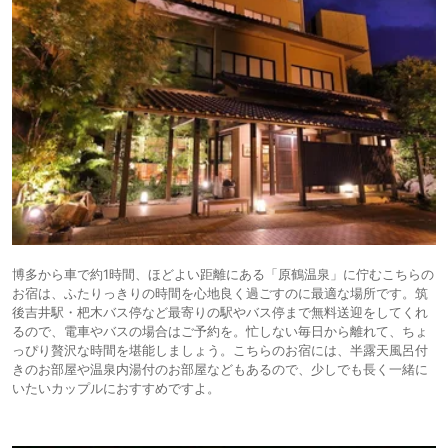
博多から車で約1時間、ほどよい距離にある「原鶴温泉」に佇むこちらの
お宿は、ふたりっきりの時間を心地良く過ごすのに最適な場所です。筑
後吉井駅・杷木バス停など最寄りの駅やバス停まで無料送迎をしてくれ
るので、電車やバスの場合はご予約を。忙しない毎日から離れて、ちょ
っぴり贅沢な時間を堪能しましょう。こちらのお宿には、半露天風呂付
きのお部屋や温泉内湯付のお部屋などもあるので、少しでも長く一緒に
いたいカップルにおすすめですよ。