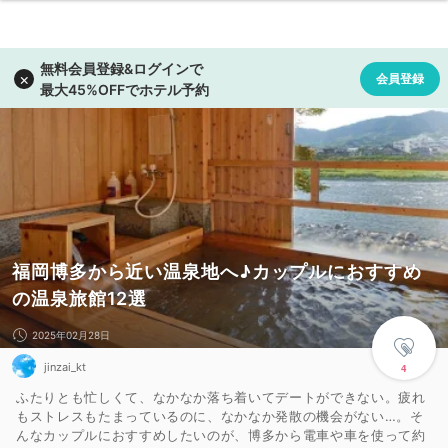
福岡博多から近い温泉地へ♪カップルにおすすめ
の温泉旅館12選
2025年02月28日
jinzai_kt
4
ふたりとも忙しくて、なかなか落ち着いてデートができない。疲れ
もストレスもたまっているのに、なかなか発散の機会がない…。そ
んなカップルにおすすめしたいのが、博多から電車や車を使って約