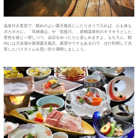
温泉付き客室で、眺めのよい露天風呂にふたりきりで入れば、心も体も
ポカポカに。「耳納連山」や「筑後川」、原鶴温泉街のキラキラとした
景色を彼と一望しつつ、会話をゆったりと楽しめますよ。もちろん、館
内には大浴場や展望露天風呂、展望サウナもあるので、ぜひ利用して充
実したバスタイムを思い切り満喫しましょう。