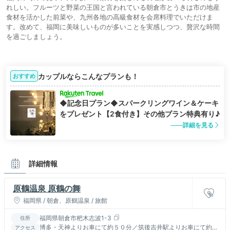
れしい。フルーツと野菜の王国と言われている朝倉市とうきは市の地産
食材を活かした前菜や、九州各地の高級食材を会席料理でいただけま
す。改めて、福岡に美味しいものが多いことを実感しつつ、贅沢な時間
を過ごしましょう。
カップルならこんなプランも！
おすすめ
◆記念日プラン◆スパークリングワイン＆ケーキ
をプレゼント【2食付き】その他プラン特典有り♪
詳細を見る
詳細情報
原鶴温泉 原鶴の舞
福岡県 / 朝倉、原鶴温泉 / 旅館
福岡県朝倉市杷木志波1-3
住所
博多・天神よりお車にて約５０分／筑後吉井駅よりお車にて約１
アクセス