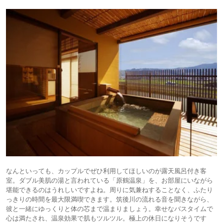
なんといっても、カップルでぜひ利用してほしいのが露天風呂付き客
室。ダブル美肌の湯と言われている「原鶴温泉」を、お部屋にいながら
堪能できるのはうれしいですよね。周りに気兼ねすることなく、ふたり
っきりの時間を最大限満喫できます。筑後川の流れる音を聞きながら、
彼と一緒にゆっくりと体の芯まで温まりましょう。幸せなバスタイムで
心は満たされ、温泉効果で肌もツルツル。極上の休日になりそうです