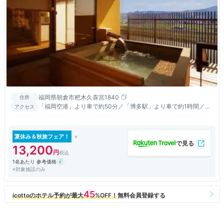
福岡県朝倉市杷木久喜宮1840
住所
「福岡空港」より車で約50分／「博多駅」より車で約1時間／
アクセス
「筑後吉井駅」より車で約10分／大分自動車道「杷木IC」より車
で約5分
夏休み＆秋旅フェア！
13,200
1名あたり 参考価格
※対象施設のみ