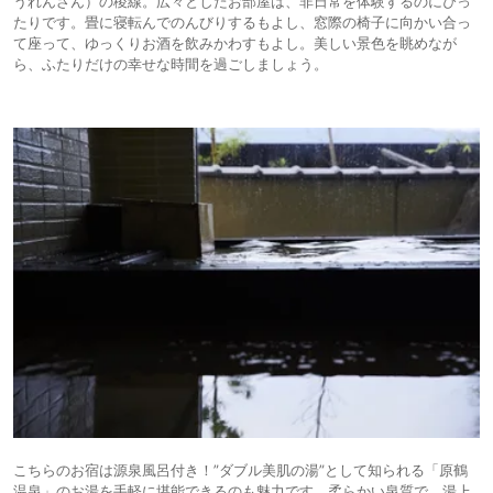
うれんざん）の稜線。広々としたお部屋は、非日常を体験するのにぴっ
たりです。畳に寝転んでのんびりするもよし、窓際の椅子に向かい合っ
て座って、ゆっくりお酒を飲みかわすもよし。美しい景色を眺めなが
ら、ふたりだけの幸せな時間を過ごしましょう。
こちらのお宿は源泉風呂付き！”ダブル美肌の湯”として知られる「原鶴
温泉」のお湯を手軽に堪能できるのも魅力です。柔らかい泉質で、湯上