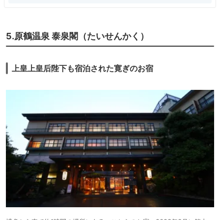
5.原鶴温泉 泰泉閣（たいせんかく）
上皇上皇后陛下も宿泊された寛ぎのお宿