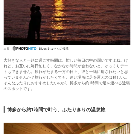
出典：
Blues Etteさんの投稿
大好きな人と一緒に過ごす時間は、忙しい毎日の中の潤いですよね。け
れど、お互いに毎日忙しく、なかなか時間が合わないと、ゆっくりデー
トもできません。疲れがたまる一方の日々、彼と一緒に癒されたいと思
っていませんか？旅行がしたくても、遠い場所に足を運ぶのは難しい…
そんなふたりにおすすめしたいのが、博多から約1時間で足を運べる近場
のスポットです。
博多から約1時間で叶う、ふたりきりの温泉旅