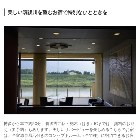
美しい筑後川を望むお宿で特別なひとときを
博多から車で約50分。筑後吉井駅・杷木（はき）ICまでは、無料のお迎
え（要予約）もあります。美しいリバービューを楽しめるこちらのお宿
は、全室源泉風呂付きのコンセプトルーム（全11種）に宿泊できるお宿