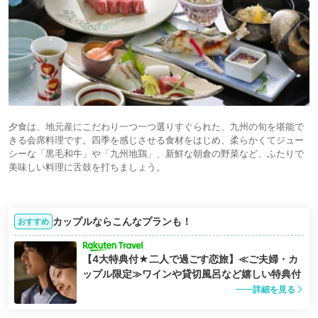
夕食は、地元産にこだわり一つ一つ選りすぐられた、九州の旬を堪能で
きる会席料理です。四季を感じさせる食材をはじめ、柔らかくてジュー
シーな「黒毛和牛」や「九州地鶏」、新鮮な朝倉の野菜など、ふたりで
美味しい料理に舌鼓を打ちましょう。
カップルならこんなプランも！
おすすめ
【4大特典付★二人で過ごす恋旅】≪ご夫婦・カ
ップル限定≫ワインや貸切風呂など嬉しい特典付
詳細を見る