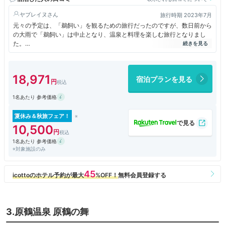
ヤブレイヌ
旅行時期 2023年7月
元々の予定は、「鵜飼い」を観るための旅行だったのですが、数日前から
の大雨で「鵜飼い」は中止となり、温泉と料理を楽しむ旅行となりまし
た。
宿泊した部屋はリニューアル後でしたから、綺麗で清潔でしたが、3人一
部屋でも鍵は1本のみで、部屋を出る時に鍵を所定の位置から取ると、室
内の電源が全て消えてしまう構造でした。
18,971
宿泊プランを見る
1名あたり 参考価格
夏休み＆秋旅フェア！
10,500
1名あたり 参考価格
※対象施設のみ
3.原鶴温泉 原鶴の舞