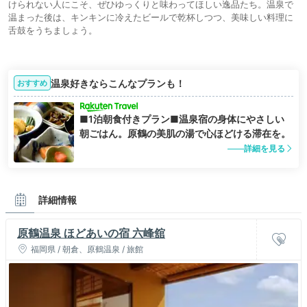
けられない人にこそ、ぜひゆっくりと味わってほしい逸品たち。温泉で
温まった後は、キンキンに冷えたビールで乾杯しつつ、美味しい料理に
舌鼓をうちましょう。
温泉好きならこんなプランも！
おすすめ
■1泊朝食付きプラン■温泉宿の身体にやさしい
朝ごはん。原鶴の美肌の湯で心ほどける滞在を。
詳細を見る
詳細情報
原鶴温泉 ほどあいの宿 六峰舘
福岡県 / 朝倉、原鶴温泉 / 旅館