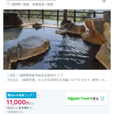
福岡県 / 朝倉、原鶴温泉 / 旅館
福岡県朝倉市杷木志波203-1
住所
（福岡空港）から大分日田行き高速バスで６０分→（杷木バス
アクセス
停）下車。宿まで車で１５分「無料送迎有り」
夏休み＆秋旅フェア！
11,000
1名あたり 参考価格
※対象施設のみ