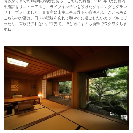
博多から車で約1時間の場所にある、こちらのお宿。2023年3月に館内一
部施設をリニューアルし、ライブキッチンを設けたダイニングもグラン
ドオープンしました。貴賓室に上皇上皇后陛下が宿泊されたこともある
こちらのお宿は、日々の喧騒を忘れて和やかに過ごしたいカップルにぴ
ったり。普段見慣れない浴衣姿で、彼と過ごすのも新鮮でワクワクしま
すね。