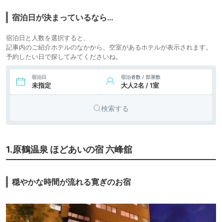
13,300円〜
7.
湯めぐりの宿 楠水
旅館
icotto
楽天トラベル
閣
宿泊日が決まっているなら…
11,990円〜
12,000円〜
8.
筑後川温泉 ふくせ
宿泊日と人数を選択すると、
旅館
icotto
楽天トラベル
んか
記事内のご紹介ホテルのなかから、空室があるホテルが表示されます。
予約したい日で探してみてくださいね。
6,600円〜
9.
旅館
筑後川温泉 清乃屋
icotto
楽天トラベル
宿泊日
宿泊者数 / 部屋数
未指定
大人2名 / 1室
39,800円〜
10.
秋月温泉 料亭旅館
旅館
icotto
楽天トラベル
清流庵
検索する
13,000円〜
11.
旅館
休暇村 志賀島
icotto
楽天トラベル
60,700円〜
1.原鶴温泉 ほどあいの宿 六峰舘
12.
天然田園温泉 ふか
旅館
icotto
楽天トラベル
ほり邸
穏やかな時間が流れる寛ぎのお宿