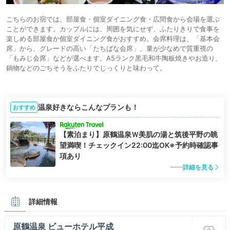
こちらのお宿では、部屋食・個室ダイニング食・広間食から会場を選ぶ
ことができます。カップルには、周囲を気にせず、ふたりきりで食事を
楽しめる部屋食か個室ダイニング食がおすすめ。会席料理は、「基本会
席」から、グレードの高い「たちばな会席」、量が少なめで質重視の
「もみじ会席」などが選べます。A5ランク黒毛和牛陶板焼きやお造り、
鍋物などのごちそうをふたりでじっくりと味わって。
温泉好きならこんなプランも！
おすすめ
【素泊まり】原鶴温泉Ｗ美肌の湯と筑後平野の眺
望満喫！チェックイン22:00迄OK※予約時確認事
項あり
詳細を見る
詳細情報
原鶴温泉 ビューホテル平成