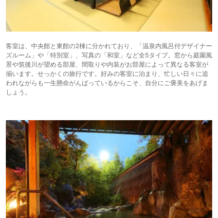
客室は、中央館と東館の2棟に分かれており、「温泉内風呂付デザイナー
ズルーム」や「特別室」、写真の「和室」など全5タイプ。窓から庭園風
景や筑後川が望める部屋、間取りや内装がお部屋によって異なる客室が
揃います。せっかくの旅行です。好みの客室に泊まり、忙しい日々に追
われながらも一生懸命がんばっているからこそ、自分にご褒美をあげま
しょう。