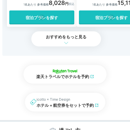
8,028
15,1
1名あたり 参考価格
1名あたり 参考価格
宿泊プランを探す
宿泊プランを探す
おすすめをもっと見る
楽天トラベルでホテルを予約
icotto × Time Design
ホテル + 航空券をセットで予約