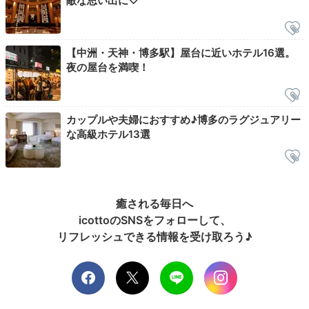
敵な思い出に♡
バスルーム一例
ロビ
ホテルに帰ってきた後は、ロビーの
アメニティブースで
洗顔料や化粧水、バスソルトなどを選んで
から部屋に戻
【中洲・天神・博多駅】屋台に近いホテル16選。
りましょう。バス、トイレ、洗面所はそれぞれ独立して
夜の屋台を満喫！
いて、子供とのバスタイムもゆったり過ごせますよ。
カップルや夫婦におすすめ♪博多のラグジュアリー
な高級ホテル13選
yphansiri
風呂とトイレの間に洗面台がある造りで、使いやすかっ
たです。アメニティはロビーから必要分を持っていきま
+2
癒される毎日へ
した。バスソルトは3種類ほどありました♪
icottoのSNSをフォローして、
リフレッシュできる情報を受け取ろう♪
2日目