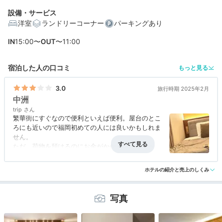
設備・サービス
洋室
ランドリーコーナー
パーキングあり
編集部おすすめの３つのポイント
IN
15:00〜
OUT
〜11:00
嬉野や八女の九州銘茶と季節ごとに変わる特製ウェルカ
宿泊した人の口コミ
もっと見る
ムスイーツ
シンプルモダンなゆったり客室。バス・トイレ・洗面所
3.0
旅行時期 2025年2月
は独立型
中洲
trip
目にも鮮やか♡朝食は具がたっぷりなホテルメイドのサ
繁華街にすぐなので便利といえば便利。屋台のとこ
ンドイッチ
ろにも近いので福岡初めての人には良いかもしれま
せん。
ただ、荷物を預けるのにお金がかかるコインロッカ
ーというのには驚きました。こんなホテル初めてで
す。預けるのにお金がかかるとは！
ホテルの紹介と売上のしくみ
ホテル内はラブホをリノベしたような感じで、エレ
ベーターも狭く苦手な人もいるかもしれません。
写真