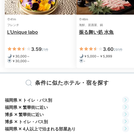
41m
46m
フレンチ
海鮮、居酒屋、鍋
L’Unique labo
振る舞い処 水魚
博多・中洲・那珂川水上バス
中洲
3.59
3.60
21件
291件
ホテル周辺の中洲エリアは、福岡名物の屋台が集まって
￥30,000～
￥5,000～￥5,999
います
。散策していたらラーメンの香りにまたお腹が空
￥30,000～
-
いちゃうかも。水上から夜景を眺める遊覧船の「中洲ク
ルーズ」は、約30分でサクッと楽しめておすすめ◎
条件に似たホテル・宿を探す
福岡県 ✕ トイレ・バス別
yphansiri
福岡県 ✕ 繁華街に近い
博多 ✕ 繁華街に近い
食後は有名な屋台街へ。屋台とホテルはすごく近いところにありま
博多 ✕ トイレ・バス別
した！私が行った時はコロナで結構閉まっていたので雰囲気だけ楽
福岡県 ✕ 4人以上で泊まれる部屋あり
しみました。次回また挑戦してみたいです♪