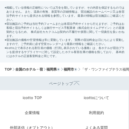
Morning
09:00
宿から徒歩約6分
「マヌコーヒー」で
至福の朝時間
TOP
全国のホテル・宿
福岡県
福岡市
「ザ・ワンファイブテラス福岡(The 
ページトップ
icotto TOP
icottoについて
企業情報
利用規約
スイ
外部送信（オプトアウト）
よくある質問
万太郎倶楽部さんの投稿