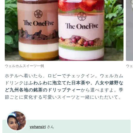
ウェルカムスイーツ一例
ウェ
ホテルへ着いたら、ロビーでチェックイン。ウェルカム
ドリンクは
ふわふわに泡立てた日本茶や、八女や嬉野な
ど九州各地の銘茶のドリップティー
から選べますよ。季
節ごとに変化する可愛いスイーツと一緒にいただいて。
yphansiri