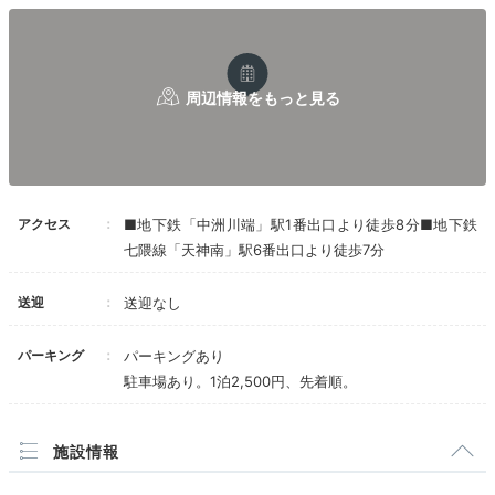
約6分の複合商業施設「キャナルシティ博多」ではほぼ
毎日噴水ショーが開催され、親子で楽しめますよ。歴史
ある「川端通商店街」や、天神までも徒歩圏内です。
yphansiri
アクセス
■地下鉄「中洲川端」駅1番出口より徒歩8分■地下鉄
客室でごろごろした後は、近くの「キャナルシティ博
多」へお散歩に出かけました。ホテルから子供も歩ける
+1
七隈線「天神南」駅6番出口より徒歩7分
距離にあったのでよかったです♪
送迎
送迎なし
パーキング
パーキングあり
駐車場あり。1泊2,500円、先着順。
Dinner
19:00
宿周辺
施設情報
福岡らしい夕食で