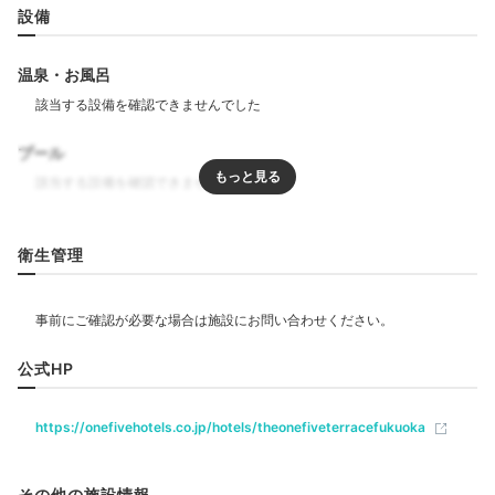
お腹も心も満たして
設備
温泉・お風呂
プール
リラクゼーション
衛生管理
博多もつ鍋おおやま 本店
水た
飲食
ホテルにはレストランがないので、夕食は外食しましょ
公式HP
う。ホテル周辺の中洲エリアは福岡グルメが大集結。博
ベビー＆子供関連
多の代表格「もつ鍋」や、濃厚な鶏スープの鍋「水炊
https://onefivehotels.co.jp/hotels/theonefiveterracefukuoka
き」、新鮮な海鮮など食べたいものを相談してみて。
部屋情報
その他の施設情報