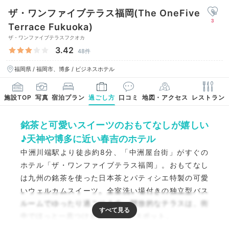
ザ・ワンファイブテラス福岡(The OneFive
3
Terrace Fukuoka)
ザ・ワンファイブテラスフクオカ
3.42
48件
福岡県 / 福岡市、博多 / ビジネスホテル
施設TOP
写真
宿泊プラン
過ごし方
口コミ
地図・アクセス
レストラン
銘茶と可愛いスイーツのおもてなしが嬉しい
♪天神や博多に近い春吉のホテル
中洲川端駅より徒歩約8分、「中洲屋台街」がすぐの
ホテル「ザ・ワンファイブテラス福岡」。おもてなし
は九州の銘茶を使った日本茶とパティシエ特製の可愛
いウェルカムスイーツ。全室洗い場付きの独立型バス
ルームでゆったり過ごせます。開放的なテラスは、街
中でほっと一息つけるオアシス的スポット。