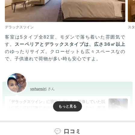
デラックスツイン
スタ
客室は5タイプ全82室、モダンで落ち着いた雰囲気で
す。
スーペリアとデラックスタイプは、広さ36㎡以上
のゆったりサイズ。クローゼットも広々スペースなの
で、子供連れで荷物が多い時も安心ですよ。
yphansiri
「デラックスツイン」に宿泊しました。想像していた以
上に広くて好印象◎ホテルは街中にありましたが、周辺
+3
の音なども特に気になりませんでした。
口コミ