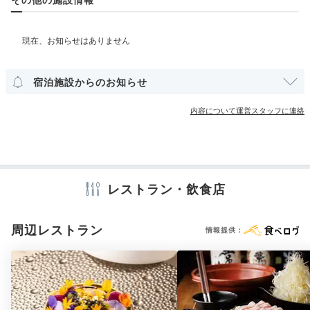
洋室
yphansiri
その他館内施設
夕食はホテルから徒歩約15分くらいのところにある博多もつ鍋の
ランドリーコーナー
「おおやま」に行きました。子連れには嬉しい個室です。福岡グル
宿泊施設からのお知らせ
メを堪能しました◎
アメニティ
内容について運営スタッフに連絡
テレビ
冷蔵庫
エアコン
アイロン
スリッパ
セーフティボックス
洗浄機付トイレ
パジャマ
歯ブラシ
カミソリ
メイク落とし
洗顔
化粧水
乳液
綿棒
シャンプー
Night
コンディショナー
ボディソープ
シャワーキャップ
入浴剤
20:00
タオル
バスタオル
くし・ブラシ
ドライヤー
お茶セット
宿周辺
レストラン・飲食店
電気ポット
川沿いの景色を楽しむ
中洲の夜散歩
周辺レストラン
情報提供：
※設備・アメニティは、確認が取れている情報を表示しています。