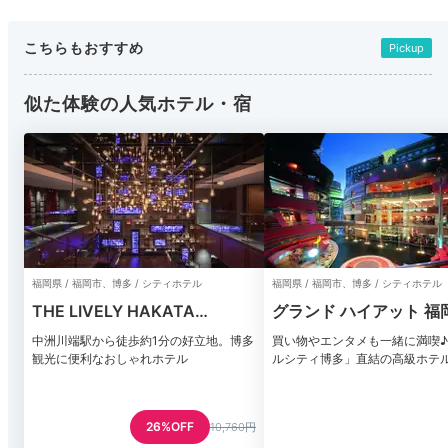
こちらもおすすめ
Pickup
似た体験の人気ホテル・宿
福岡県 / 福岡市、博多 / シティホテル
福岡県 / 福岡市、博多 / シティホテル
THE LIVELY HAKATA
グランド ハイアット 福
FUKUOKA
中洲川端駅から徒歩約1分の好立地。博多
買い物やエンタメも一緒に満喫
観光に便利なおしゃれホテル
ルシティ博多」直結の高級ホテ
26%OFF
10,760円