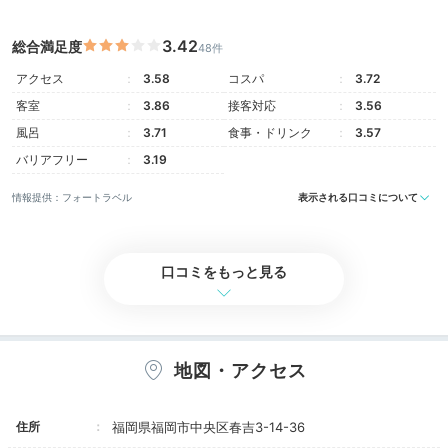
Sightseeing
3.42
総合満足度
48件
16:00
宿周辺
アクセス
3.58
コスパ
3.72
中洲や天神エリアを
客室
3.86
接客対応
3.56
風呂
3.71
食事・ドリンク
3.57
ぷらっとお散歩
バリアフリー
3.19
情報提供：フォートラベル
表示される口コミについて
口コミをもっと見る
地図・アクセス
キャナルシティ博多
キャ
住所
福岡県福岡市中央区春吉3-14-36
荷解きをした後はホテル周辺の散策へ。ホテルから徒歩