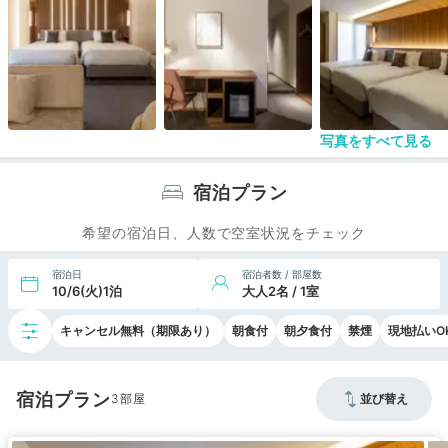
写真をすべて見る
宿泊プラン
希望の宿泊日、人数で空室状況をチェック
宿泊日
宿泊者数 / 部屋数
10/6(火)1泊
大人2名 / 1室
キャンセル無料（期限あり）
朝食付
朝夕食付
禁煙
現地払いO
宿泊プラン
3
並び替え