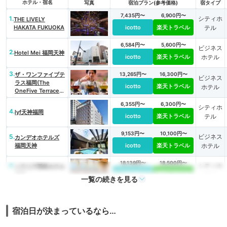
ホテル・宿名
写真
宿泊プラン(参考価格)
宿タイプ
7,435円〜
6,900円〜
1.
シティホ
THE LIVELY
HAKATA FUKUOKA
icotto
楽天トラベル
テル
6,584円〜
5,600円〜
ビジネス
2.
Hotel Mei 福岡天神
icotto
楽天トラベル
ホテル
3.
ザ・ワンファイブテ
13,265円〜
16,300円〜
ビジネス
ラス福岡(The
icotto
楽天トラベル
ホテル
OneFive Terrace
Fukuoka)
6,355円〜
6,300円〜
シティホ
4.
lyf天神福岡
icotto
楽天トラベル
テル
9,153円〜
10,100円〜
5.
ビジネス
カンデオホテルズ
福岡天神
icotto
楽天トラベル
ホテル
18,139円〜
18,500円〜
6.
シティホ
ソラリア西鉄ホテル
福岡
icotto
楽天トラベル
テル
一覧の続きを見る
7,976円〜
9,500円〜
7.
シティホ
ホテルモントレ ラ・
スール福岡
icotto
楽天トラベル
テル
宿泊日が決まっているなら…
7,277円〜
9,000円〜
8.
ビジネス
ランプライトブック