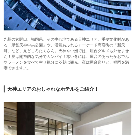
九州の玄関口、福岡県。その中心地である天神エリア。重要文化財があ
る「県営天神中央公園」や、活気あふれるアーケード商店街の「新天
町」など、見どころたくさん。天神や中洲では、屋台グルメも外せませ
ん！夏は開放的な気分でカンパイ！寒い冬には、屋台のあったかおでん
やラーメンを食べて幸せ気分に♡朝は観光、夜は屋台巡りと、福岡を満
喫できますよ。
天神エリアのおしゃれなホテルをご紹介！