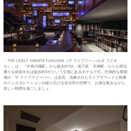
「THE LIVELY HAKATA FUKUOKA（ザ ライブリー ハカタ フクオ
カ）」は、「中洲川端駅」から徒歩約1分、地下鉄「天神駅」からも明治
通りを経由すれば徒歩約5分という立地にあるホテルです。圧倒的な開放
感の「ザ ライブラリーバー」は必見。洗練されたライブサウンドと映像
のインスタレーションが繰り広げる非日常の空間で、お酒を飲みながら
楽しい時間を過ごしましょ。