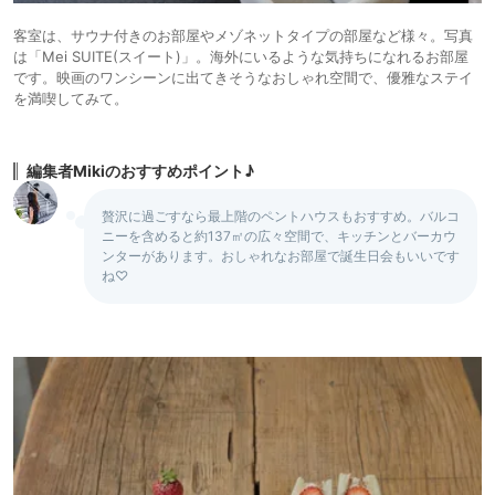
客室は、サウナ付きのお部屋やメゾネットタイプの部屋など様々。写真
は「Mei SUITE(スイート)」。海外にいるような気持ちになれるお部屋
です。映画のワンシーンに出てきそうなおしゃれ空間で、優雅なステイ
を満喫してみて。
編集者Mikiのおすすめポイント♪
贅沢に過ごすなら最上階のペントハウスもおすすめ。バルコ
ニーを含めると約137㎡の広々空間で、キッチンとバーカウ
ンターがあります。おしゃれなお部屋で誕生日会もいいです
ね♡