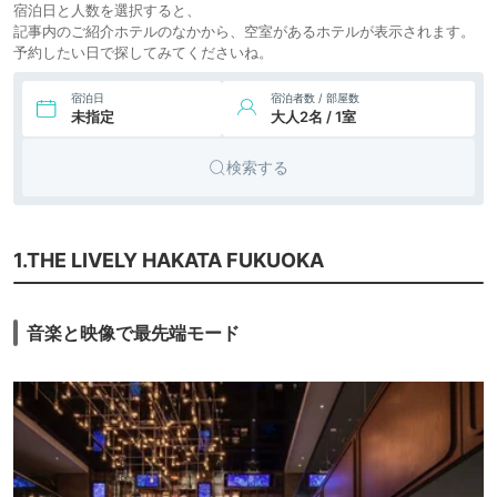
宿泊日と人数を選択すると、
スホテル福岡
icotto
楽天トラベル
ホテル
記事内のご紹介ホテルのなかから、空室があるホテルが表示されます。
予約したい日で探してみてくださいね。
12,122円〜
8,300円〜
9.
ビジネス
KOKO HOTEL 福岡
天神
icotto
楽天トラベル
ホテル
宿泊日
宿泊者数 / 部屋数
未指定
大人2名 / 1室
7,543円〜
7,600円〜
10.
ビジネス
ホテル グランドル
チェ博多
icotto
楽天トラベル
ホテル
検索する
4,000円〜
11.
ビジネス
ホテル天神プレイ
ス
icotto
楽天トラベル
ホテル
5,290円〜
6,000円〜
12.
アパート
ランドーホテル福
1.THE LIVELY HAKATA FUKUOKA
岡クラシック
icotto
楽天トラベル
メント
6,802円〜
7,200円〜
13.
ビジネス
クインテッサホテ
音楽と映像で最先端モード
ル福岡天神南
icotto
楽天トラベル
ホテル
14.
ホテル モンテ エル
8,394円〜
10,400円〜
ビジネス
マーナ福岡（ホテ
icotto
楽天トラベル
ホテル
ルモントレグルー
プ）
9,811円〜
10,700円〜
15.
シティホ
西鉄グランドホテ
ル
icotto
楽天トラベル
テル