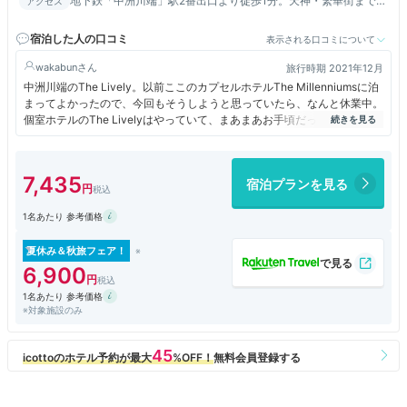
地下鉄「中洲川端」駅2番出口より徒歩1分。天神・繁華街まで徒
アクセス
歩圏内。【地下鉄で】博多駅から3分、福岡空港から10分。
宿泊した人の口コミ
表示される口コミについて
wakabun
旅行時期 2021年12月
中洲川端のThe Lively。以前ここのカプセルホテルThe Millenniumsに泊
まってよかったので、今回もそうしようと思っていたら、なんと休業中。
個室ホテルのThe Livelyはやっていて、まあまあお手頃だったので、そち
らをお試し。
午後2時前に到着、午後3時までチェックインできないというガチガチ運
7,435
宿泊プランを見る
営だったので、しょうがなくロビーで仕事。
1名あたり 参考価格
3時になったら部屋へ。一泊素泊まり（夕方フリービア付き）3,800円。
とってもきれいでおしゃれだし、ダブルベッドだし、リーズナブルかと。
夏休み＆秋旅フェア！
レトロな感じのバスルーム。
6,900
1名あたり 参考価格
※対象施設のみ
厚手でしっかりとしたセパレートタイプのパジャマは着心地抜群。
ドリップコーヒー付き、ミネラルウォーター付きだったのもうれしいポイ
ント。
でも部屋にはテーブルがないので、2階のコワーキングスペースで仕事。