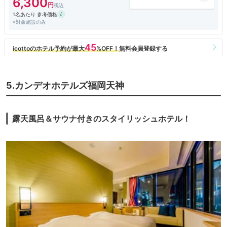
6,300
いる。
1名あたり 参考価格
※対象施設のみ
5.カンデオホテルズ福岡天神
露天風呂＆サウナ付きのスタイリッシュホテル！