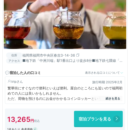
福岡県福岡市中央区春吉3-14-36
住所
■地下鉄「中洲川端」駅1番出口より徒歩8分■地下鉄七隈線「天
アクセス
神南」駅6番出口より徒歩7分
宿泊した人の口コミ
表示される口コミについて
trip
旅行時期 2025年2月
繁華街にすぐなので便利といえば便利。屋台のところにも近いので福岡初
めての人には良いかもしれません。
ただ、荷物を預けるのにお金がかかるコインロッカーというのには驚きま
した。こんなホテル初めてです。預けるのにお金がかかるとは！
ホテル内はラブホをリノベしたような感じで、エレベーターも狭く苦手な
人もいるかもしれません。
13,265
宿泊プランを見る
1名あたり 参考価格