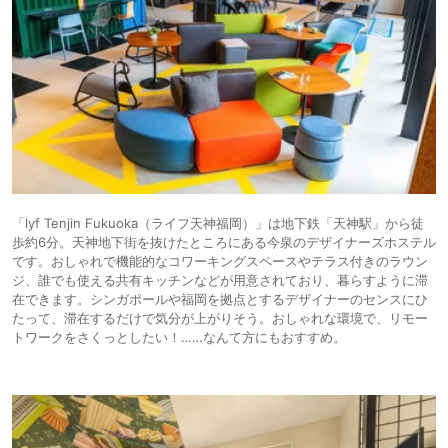
「lyf Tenjin Fukuoka（ライフ天神福岡）」は地下鉄「天神駅」から徒
歩約6分。天神地下街を抜けたところにある今泉のデザイナーズホステル
です。おしゃれで機能的なコワーキングスペースやテラス付きのラウン
ジ、誰でも使える共有キッチンなどが用意されており、暮らすように滞
在できます。シンガポールや福岡を拠点とするデザイナーのセンスにひ
たって、滞在するだけで気分が上がりそう。おしゃれな環境で、リモー
トワークをさくっとしたい！……なんて方にもおすすめ。