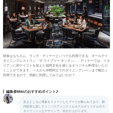
朝食はもちろん、ランチ・ディナーといつでも利用できる、オールデイ
ダイニングレストラン「ザ ライブリー キッチン」。ディナーでは、イタ
リアンに和テイストを加えた福岡文化を感じるオリジナル料理をいただ
くことができます。一人から仲間同士でのダイニングシーンまで幅広く
利用できるので、気軽に利用してみてはいかが？
編集者Mikiのおすすめポイント♪
至るところに博多をイメージしたアートが飾られており、館
内散策も楽しそう！バスアメニティもホテルオリジナルのス
タイリッシュなデザインで、気分が上がります。