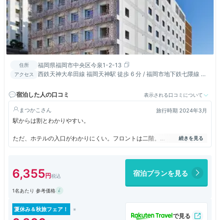
福岡県福岡市中央区今泉1-2-13
住所
西鉄天神大牟田線 福岡天神駅 徒歩 6 分 / 福岡市地下鉄七隈線 天
アクセス
神南駅 徒歩 5 分
宿泊した人の口コミ
表示される口コミについて
まつかこ
旅行時期 2024年3月
駅からは割とわかりやすい。
ただ、ホテルの入口がわかりにくい。フロントは二階。
ロビーは広く、おしゃれな感じ。
6,355
宿泊プランを見る
アメニティはロビーにあるので自分で必要な品を持っていく。
1名あたり 参考価格
部屋はシャワーだけ。冷蔵庫は無くロビーに共用の冷蔵庫があり部屋番号
とチェックアウト日を記入して入れておく。
夏休み＆秋旅フェア！
大きなキッチンがあり、鍋・皿・電子レンジがあるので長期滞在に向いて