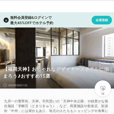
【福岡天神】おしゃれなデザイナーズホテルに泊
まろう♪おすすめ15選
2025年09月11日
16
九州一の繁華街、天神。市民憩いの「天神中央公園」や緑豊かな複
合施設「李離宮（ときりきゅう）」など、商業施設や飲食店、歓楽
街「中州」には屋台もあり、地元の人たちもショッピングや食事に