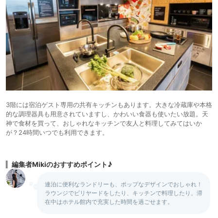
3階には宿泊ゲスト専用の共有キッチンもあります。大きな冷蔵庫や本格
的な調理器具も用意されていますし、かわいい食器も使いたい放題。天
神で食材を買って、おしゃれなキッチンで友人と料理してみてはいか
が？24時間いつでも利用できます。
編集者Mikiのおすすめポイント♪
連泊に便利なランドリーも、ポップなデザインでおしゃれ！
ラウンジでビリヤードをしたり、キッチンで料理したり。滞
在中はホテル館内で充実した時間を過ごせます。