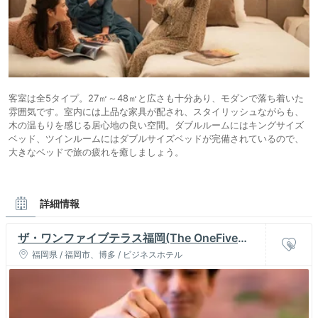
客室は全5タイプ。27㎡～48㎡と広さも十分あり、モダンで落ち着いた
雰囲気です。室内には上品な家具が配され、スタイリッシュながらも、
木の温もりを感じる居心地の良い空間。ダブルルームにはキングサイズ
ベッド、ツインルームにはダブルサイズベッドが完備されているので、
大きなベッドで旅の疲れを癒しましょう。
詳細情報
ザ・ワンファイブテラス福岡(The OneFive
Terrace Fukuoka)
福岡県 / 福岡市、博多 / ビジネスホテル