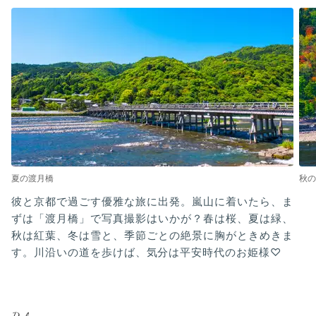
夏の渡月橋
秋の
彼と京都で過ごす優雅な旅に出発。嵐山に着いたら、ま
ずは「渡月橋」で写真撮影はいかが？春は桜、夏は緑、
秋は紅葉、冬は雪と、季節ごとの絶景に胸がときめきま
す。川沿いの道を歩けば、気分は平安時代のお姫様♡