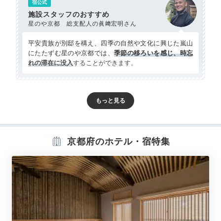
宿公式
施設スタッフのおすすめ
星のや京都 総支配人の眞﨑宏明さん
平安貴族が別邸を構え、四季の自然や文化に興じた嵐山
にたたずむ星のや京都では、
季節の移ろいを感じ、時忘
れの滞在に没入
することができます。
Room
15:30
京都府のホテル・宿特集
全室リバービュー
京都の風情漂う客室