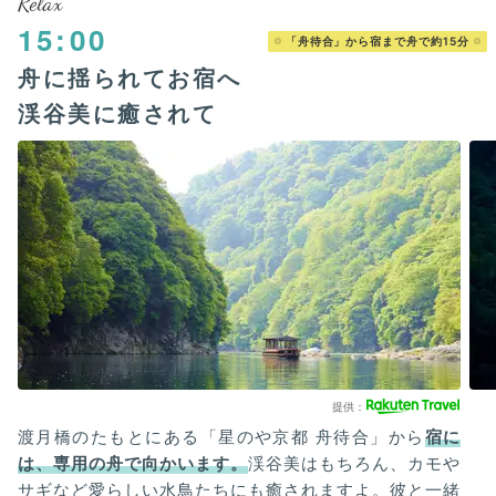
Relax
15:00
「舟待合」から宿まで舟で約15分
舟に揺られてお宿へ
渓谷美に癒されて
渡月橋のたもとにある「星のや京都 舟待合」から
宿に
は、専用の舟で向かいます。
渓谷美はもちろん、カモや
サギなど愛らしい水鳥たちにも癒されますよ。彼と一緒