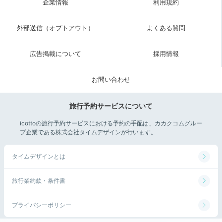
企業情報
利用規約
外部送信（オプトアウト）
よくある質問
広告掲載について
採用情報
お問い合わせ
旅行予約サービスについて
icottoの旅行予約サービスにおける予約の手配は、カカクコムグルー
気持ち良く目覚めたら、お部屋で「朝鍋」をメインとし
プ企業である株式会社タイムデザインが行います。
た和朝食を召し上がれ。季節の野菜をたっぷり使い、
総
料理長特製のお出汁で仕上げた“鍋
”
は熱々。焼き魚やサ
タイムデザインとは
ラダ、豆腐なども並び、お腹いっぱいになれますよ。
旅行業約款・条件書
プライバシーポリシー
koikoi410