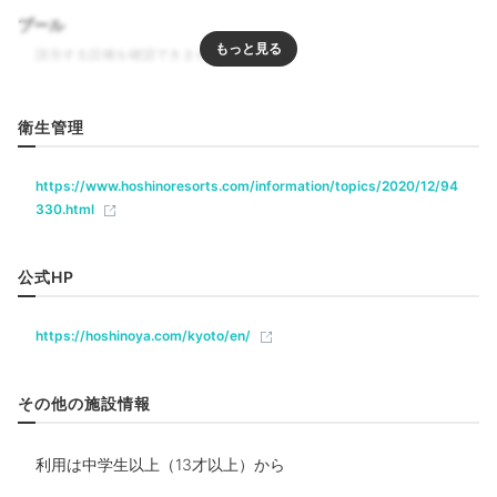
プール
華道体験
聞香
日本文化について学べる予約制のアクティビティも宿の
自慢。京の家元が教えてくれる「華道」の他、香木の香
リラクゼーション
りを聞く「聞香入門」、優雅な「舟遊び」など種類は
衛生管理
エステ・マッサージ
様々。ステイついでに教養を深めませんか？
https://www.hoshinoresorts.com/information/topics/2020/12/94
飲食
330.html
レストラン
ルームサービス
koikoi410
公式HP
ベビー＆子供関連
宿泊施設内で行える様々なアクティビティがあるので、その中の“茶
道体験”をさせていただきました。
https://hoshinoya.com/kyoto/en/
部屋情報
その他の施設情報
和洋室
宿公式
施設スタッフのおすすめ
利用は中学生以上（13才以上）から
星のや京都 総支配人の眞﨑宏明さん
その他館内施設