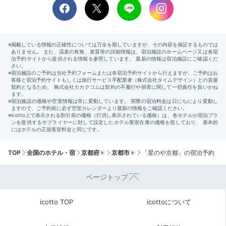
山の端
山の
お次は、ヒバの木の湯船でリラックス。お部屋によって
はバスルームから景色を望めます。アメニティが充実
し、季節湯が楽しめるのも◎。さらなる癒しを求めたい
なら、
予約制のインルームスパ
を利用してみて。
2日目
TOP
全国のホテル・宿
京都府
京都市
「星のや京都」の宿泊予約
Breakfast
07:30
ページトップ
「朝鍋」をお部屋食で
icotto TOP
icottoについて
身体に染みわたる朝食