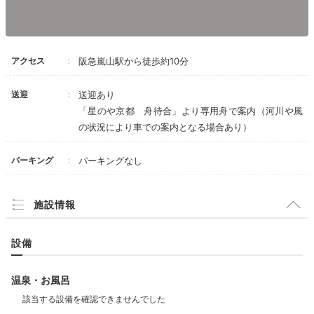
アクセス
阪急嵐山駅から徒歩約10分
Activity
16:00
送迎
送迎あり
「星のや京都 舟待合」より専用舟で案内（河川や風
華道体験に舟遊び
の状況により車での案内となる場合あり）
充実のアクティビティ
パーキング
パーキングなし
施設情報
設備
温泉・お風呂