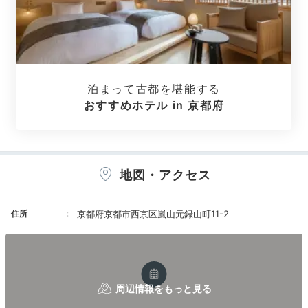
泊まって古都を堪能する
おすすめホテル in 京都府
月橋メゾネット
月橋
広大な敷地内に建つ5タイプ25室のお部屋は、全てリバ
ービュー。窓が額縁のように自然の風景を切り取りま
す。京唐紙の壁紙や障子戸など和の設えも魅力的。2人
地図・アクセス
静かに日本画から飛び出したような空間に酔いしれて。
住所
京都府京都市西京区嵐山元録山町11-2
koikoi410
広々とした特別室「月橋」に泊まりました。どの部屋か
らも
緑の絶景が目に飛び込んできて感動しました！
+4