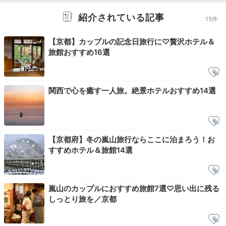
紹介されている記事
15件
【京都】カップルの記念日旅行に♡贅沢ホテル＆
旅館おすすめ16選
星のや京都外観
Sal
関西で心を癒す一人旅。絶景ホテルおすすめ14選
夕食後は自由なひと時を。お部屋でまったりするもよ
し。ライトアップされた敷地内を散策するもよし。
「Salon & Bar（サロンアンドバー）蔵」で昔ながらの
日本遊びを楽しむのもおすすめです。
【京都府】冬の嵐山旅行ならここに泊まろう！お
すすめホテル＆旅館14選
嵐山のカップルにおすすめ旅館7選♡思い出に残る
koikoi410
しっとり旅を／京都
お部屋に戻り、
鈴虫の鳴き声や川のせせらぎを聞きながらゆっくり
過ごしました。