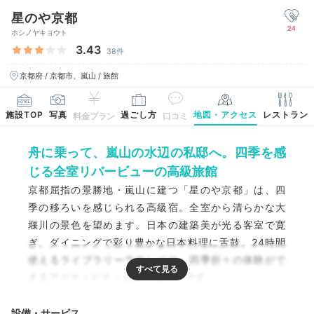
星のや京都
24
ホシノヤキョウト
3.43
38件
京都府 / 京都市、嵐山 / 旅館
施設TOP
写真
過ごし方
地図・アクセス
レストラン
料金プラン
口コミ
舟に乗って、嵐山の水辺の私邸へ。四季を感
じる全室リバービューの高級旅館
京都屈指の景勝地・嵐山に建つ「星のや京都」は、四
季の移ろいを感じられる高級宿。全室から清らかな大
堰川の景色を望めます。日本の建築美が光る客室で寛
ぎ、ダイニングで彩り豊かな日本料理に舌鼓。24時間
使えるライブラリーラウンジや、四季折々の体験がで
きるアクティビティも要チェックです。
設備・サービス