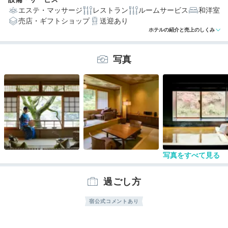
エステ・マッサージ
レストラン
ルームサービス
和洋室
売店・ギフトショップ
送迎あり
編集部おすすめの３つのポイント
ホテルの紹介と売上のしくみ
桜、緑、紅葉、雪…季節の移ろいを感じる雅やかな客室
写真
朝食はお部屋食！嵐峡の景色と共に楽しめる「朝鍋朝
食」
舟遊びに華道、写経体験も。古都の風情溢れるアクティ
ビティ
宿泊体験や宿公式からのコメントあり
写真をすべて見る
過ごし方
宿公式コメントあり