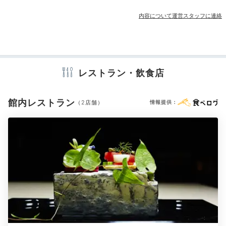
売店・ギフトショップ
貸し切りの雅な屋形舟「翡翠」
では、かつて四季折々の
内容について運営スタッフに連絡
嵐峡の風景を愛でながら舟遊びに興じた平安貴族さなが
らに、優雅な時間が過ごせます。
アメニティ
冷蔵庫
ミニバー
エアコン
スリッパ
セーフティボックス
洗浄機付トイレ
パジャマ
歯ブラシ
カミソリ
洗顔
シャンプー
レストラン・飲食店
コンディショナー
ボディソープ
入浴剤
タオル
バスタオル
Dinner
ドライヤー
お茶セット
電気ポット
加湿器
18:00
館内レストラン
（2店舗）
情報提供：
会席料理もお弁当も◎
※設備・アメニティは、確認が取れている情報を表示しています。
“嵐峡の滋味”に舌鼓