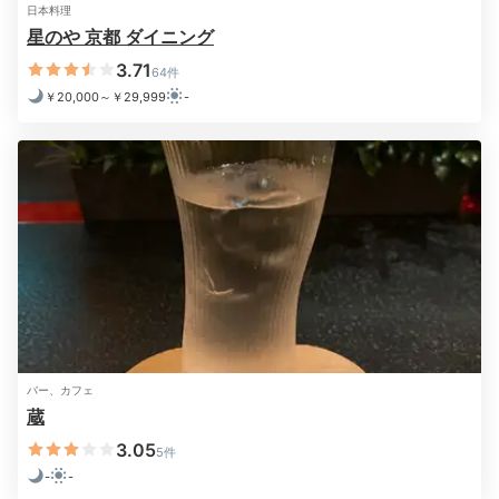
日本料理
星のや 京都 ダイニング
3.71
64件
￥20,000～￥29,999
-
ダイニング
松花
夕食は、ダイニングで味わう会席料理「嵐峡の滋味」、
またはお部屋でいただける「松花堂弁当」から選べま
す。季節感を大切にした日本料理はアート作品のよう。
一緒にワインのペアリングや日本酒はいかが？
koikoi410
スタッフの方におすすめのお酒を聞いたところ、私たちの好みに合
バー、カフェ
う銘柄を4種類ほど出してくださいました。お陰でより美味しくご飯
蔵
がいただけました！
3.05
5件
-
-