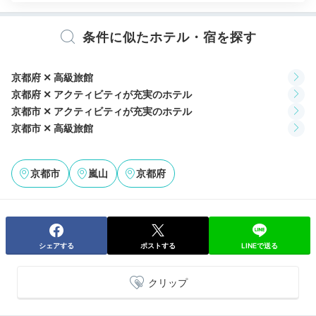
宿公式
施設スタッフのおすすめ
条件に似たホテル・宿を探す
星のや京都 総支配人の眞﨑宏明さん
星のや京都ダイニングでは、暦の表現、遊び心を加えた
京都府 ✕ 高級旅館
取り合わせそして嵐峡の風景を映した滋味豊かな日本料
京都府 ✕ アクティビティが充実のホテル
理を堪能できます。
京都市 ✕ アクティビティが充実のホテル
京都市 ✕ 高級旅館
京都市
嵐山
京都府
Night
20:00
奥嵐山の自然の音に包まれ
2人きりの時間を満喫
シェアする
ポストする
LINEで送る
クリップ