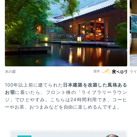
水の庭
ライ
100年以上前に建てられた
日本建築を改築した風格ある
お宿
に着いたら、フロント棟の「ライブラリーラウン
ジ」でひとやすみ。こちらは24時間利用でき、コーヒ
ーやお茶、おつまみなどを自由に楽しめるんですよ。