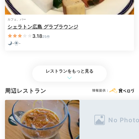
カフェ、バー
シェラトン広島 グラブラウンジ
3.18
25件
-
-
レストランをもっと見る
ロビーのPCコーナー
チェックアウトは最長12時
なので、朝もゆとりをもっ
周辺レストラン
情報提供：
て過ごせます。お部屋で朝の広島の街の風景を眺めた
り、ロビーの「リンク＠シェラトン」で次の観光地情報
をプリントアウトしたり。準備万端です！
Sightseeing