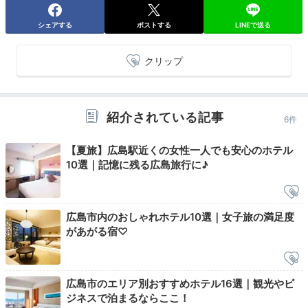
居まで歩いて行けたりと不思議。散策のひと休みには
「伊都岐珈琲（イツキコーヒー）宮島店」のソフトクリ
シェアする
ポストする
LINEで送る
ームがおすすめ♪
クリップ
Return trip
16:00
紹介されている記事
6件
観光もホテルも大満足
【夏旅】広島駅近くの女性一人でも安心のホテル
10選｜記憶に残る広島旅行に♪
広島を満喫する2日間
広島市内のおしゃれホテル10選｜女子旅の満足度
があがる宿♡
広島市のエリア別おすすめホテル16選｜観光やビ
ジネスで泊まるならここ！