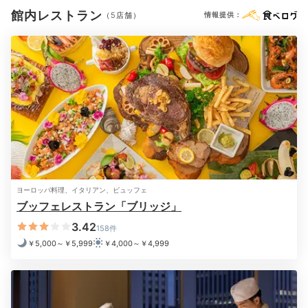
館内レストラン
（5店舗）
情報提供：
2日目
Breakfast
08:00
牡蠣オムレツが評判
ヨーロッパ料理、イタリアン、ビュッフェ
朝食ブッフェ
ブッフェレストラン「ブリッジ」
3.42
158件
￥5,000～￥5,999
￥4,000～￥4,999