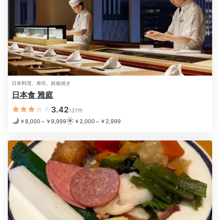
ブッフェ朝食
目の
朝食は5階「ブリッジ」でいただきます。和食も洋食も
あるブッフェで、オムレツなどの卵料理は目の前で焼い
日本料理、寿司、鉄板焼き
てもらえるので、できたてを味わって♪窓際の席なら、
日本食 雅庭
バスロータリーを見下ろしながら優雅な気分に
浸れます
3.42
137件
よ。
￥8,000～￥9,999
￥2,000～￥2,999
Check-out
11:00
ホテルを出発
チェックアウトして
広島観光の続きへ