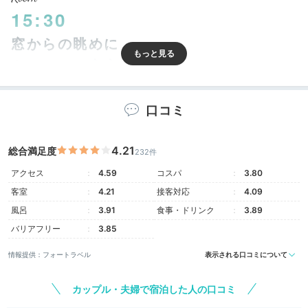
15:30
窓からの眺めに
うっとりの客室
口コミ
4.21
総合満足度
232件
アクセス
4.59
コスパ
3.80
客室
4.21
接客対応
4.09
風呂
3.91
食事・ドリンク
3.89
バリアフリー
3.85
キングベッド1台 コーナー
クラ
情報提供：フォートラベル
表示される口コミについて
全238室の客室は、現代的な西洋風の内装でスタイリッ
シュな雰囲気です。
多くのお部屋から広島の街を見渡す
カップル・夫婦で宿泊した人の口コミ
ことができ
、夜は夜景を楽しむことも♪「シェラトンク