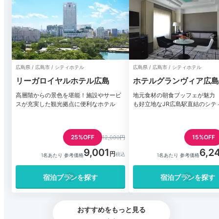
広島県 / 広島市 / シティホテル
広島県 / 広島市 / シティホテル
リーガロイヤルホテル広島
ホテルグランヴィア広島
高層階からの景色を堪能！施設やサービ
地元食材の朝食ブッフェが魅力
スが充実した観光拠点に便利なホテル
も好立地なJR広島駅直結のシテ
25%OFF
15%OFF
12,000円
9,001
6,2
1名あたり 参考価格
1名あたり 参考価格
宿泊プランを探す
宿泊プランを探す
おすすめをもっと見る