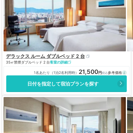
デラックス ルーム ダブルベッド 2 台
35㎡
禁煙
ダブルベッド 2 台
客室の詳細
21,500
1名あたり（1泊2名利用時）
日付を指定して宿泊プランを探す