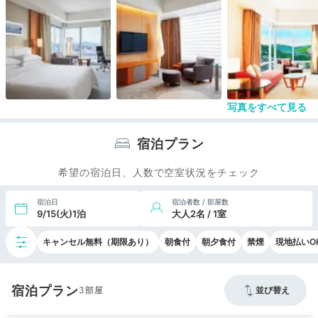
写真をすべて見る
宿泊プラン
希望の宿泊日、人数で空室状況をチェック
宿泊日
宿泊者数 / 部屋数
9/15(火)1泊
大人2名 / 1室
キャンセル無料（期限あり）
朝食付
朝夕食付
禁煙
現地払いO
宿泊プラン
3
並び替え