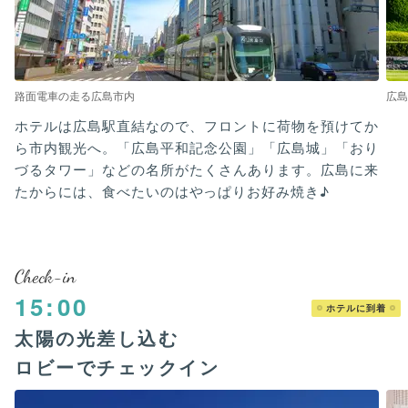
路面電車の走る広島市内
広島
ホテルは広島駅直結なので、フロントに荷物を預けてか
ら市内観光へ。「広島平和記念公園」「広島城」「おり
づるタワー」などの名所がたくさんあります。広島に来
たからには、食べたいのはやっぱりお好み焼き♪
Check-in
15:00
ホテルに到着
太陽の光差し込む
ロビーでチェックイン