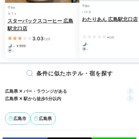
ホテルから宮島まで電車と船で約
12:00
8m
5m
60分
パスタ
カフェ
船で海を渡って
わたりあん 広島駅北口店
スターバックスコーヒー 広島
駅北口店
宮島を観光
-
3.03
0件
13件
-
～￥999
-
-
条件に似たホテル・宿を探す
広島県 ✕ バー・ラウンジがある
広島県 ✕ 駅から徒歩5分以内
厳島神社の鳥居
厳島
広島市
広島県
2日目は、世界遺産・厳島神社のある宮島へ電車と船で
向かいます。潮の満ち引きによって海の上だったり、鳥