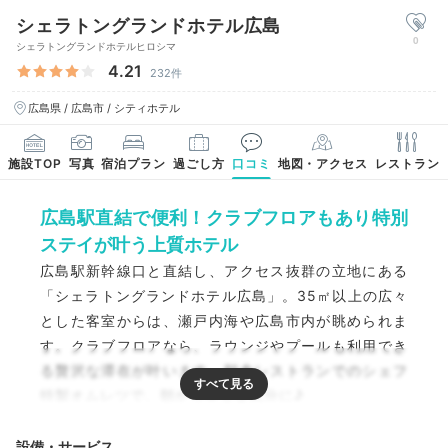
シェラトングランドホテル広島
0
シェラトングランドホテルヒロシマ
4.21
232件
広島県 / 広島市 / シティホテル
施設TOP
写真
宿泊プラン
過ごし方
口コミ
地図・アクセス
レストラン
広島駅直結で便利！クラブフロアもあり特別
ステイが叶う上質ホテル
広島駅新幹線口と直結し、アクセス抜群の立地にある
「シェラトングランドホテル広島」。35㎡以上の広々
とした客室からは、瀬戸内海や広島市内が眺められま
す。クラブフロアなら、ラウンジやプールも利用でき
る贅沢な滞在が叶います。朝食レストランでのシェフ
特製オムレツで、朝から幸せな気分に♪
設備・サービス