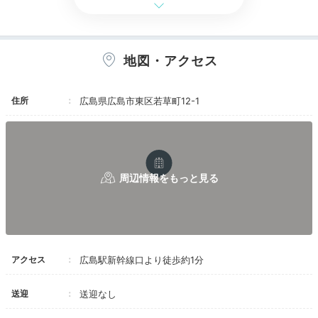
レンタル水着もあるプール
フィ
地図・アクセス
クラブルームにお泊まりなら、「Shine Spa（シャイン
スパ）」へ。フットバスなど旅の疲れもリフレッシュで
きるメニューからお好みを選びましょう。
プールやフィ
住所
広島県広島市東区若草町12-1
ットネス
で体を動かすのも◎
Dinner
18:30
さまざまなメニューから
選べる夕食
アクセス
広島駅新幹線口より徒歩約1分
送迎
送迎なし