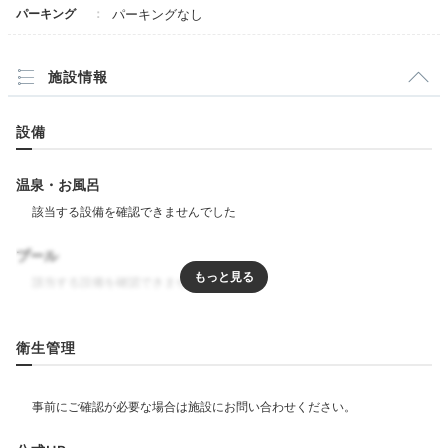
パーキング
パーキングなし
施設情報
設備
雅庭・会席メニュー
雅庭
温泉・お風呂
夕食はホテル内のレストランやカフェから、お好きなメ
ニューのあるお店へ。
鮨や鉄板焼きを落ち着いて楽しめ
る「雅庭」
や、毎月のテーマごとに料理が変わるブッフ
プール
ェレストラン「ブリッジ」など、特別感のあるディナー
を楽しんで。
リラクゼーション
衛生管理
サウナ
ジム・フィットネス
Bar
21:00
飲食
レストラン
バー
カフェ
ルームサービス