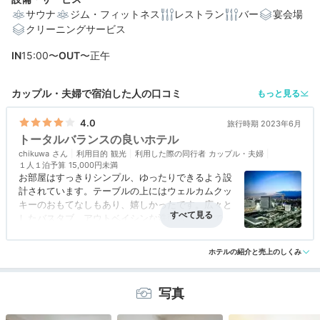
サウナ
ジム・フィットネス
レストラン
バー
宴会場
クリーニングサービス
編集部おすすめの３つのポイント
IN
15:00〜
OUT
〜正午
広島駅直結！雨に濡れることなくチェックインできる便
利な立地
カップル・夫婦で宿泊した人の口コミ
もっと見る
クラブフロアなら、ラウンジやプール利用の贅沢ステイ
が叶う
4.0
旅行時期 2023年6月
トータルバランスの良いホテル
目の前で作られるオムレツも♪和洋ブッフェ朝食で元気に
chikuwa
スタート
利用目的
観光
利用した際の同行者
カップル・夫婦
１人１泊予算
15,000円未満
お部屋はすっきりシンプル、ゆったりできるよう設
計されています。テーブルの上にはウェルカムクッ
キーのおもてなしもあり、嬉しかったです。広々と
したバスタブ、アウトベイシンな洗面スペースで使
い勝手が良く、手を洗いながらも外を眺められる眺
アクセス
5.0
コスパ
3.0
客室
4.0
接客対応
4.0
風呂
3.0
望の良さ、なんと言っても夜景が最高でした。朝食
ホテルの紹介と売上のしくみ
食事・ドリンク
3.0
バリアフリー
2.5
は今回食べる機会がなかったのですが、レストラン
も充実してるので、次回広島市内に行く際にまた利
用しようと思っています。駅直結で傘要らずでし
写真
た。立地も最高です。