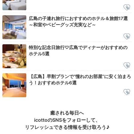
広島の子連れ旅行におすすめのホテル＆旅館17選
客室からの眺め
～和室やベビーグッズ充実など～
「シェラトングランドホテル広島」で過ごす1泊2日の
旅。駅直結なので、ホテルを拠点に観光を楽しみましょ
う。見晴らしのよいお部屋やおしゃれなラウンジなど
特別な記念日旅行♡広島でディナーがおすすめの
で、優雅にステイ。観光もホテルステイも大満足できま
ホテル5選
すよ。
【広島】早割プランで“憧れのお部屋”に安く泊まろ
う！おすすめホテル6選
今回紹介したスポット
癒される毎日へ
icottoのSNSをフォローして、
リフレッシュできる情報を受け取ろう♪