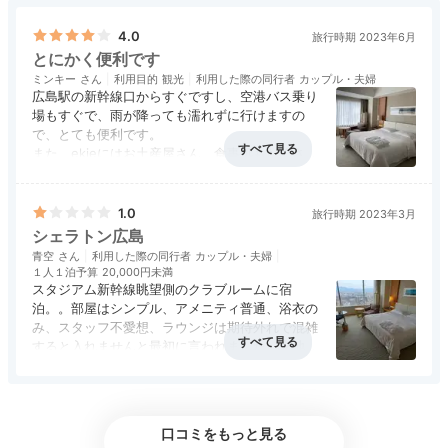
ラブルーム」に宿泊すると、クラブラウンジも利用でき
4.0
旅行時期 2023年6月
ます。
とにかく便利です
ミンキー
利用目的
観光
利用した際の同行者
カップル・夫婦
広島駅の新幹線口からすぐですし、空港バス乗り
場もすぐで、雨が降っても濡れずに行けますの
Activity
で、とても便利です。
また、ekieにはお土産屋さん、食事処もたくさん
16:30
あり、とにかく困ることないです。
ホテルのお部屋は快適ですが、洗面とシャワーブ
クラブルーム宿泊なら
ース（扉は透明ガラス）が仕切られてはいないの
1.0
旅行時期 2023年3月
で、丸見えというのが少々難点です。広々とした
アクティビティも♪
シェラトン広島
演出にはいいのかもしれませんが、シャワー姿が
青空
利用した際の同行者
カップル・夫婦
見えてしまうというのはどうかなと思いました。
１人１泊予算
20,000円未満
クラブラウンジも活用させてもらいました。ハッ
スタジアム新幹線眺望側のクラブルームに宿
ピーアワーでは、多くはないもののミールはそこ
泊。。部屋はシンプル、アメニティ普通、浴衣の
そこ楽しめました。朝食はロビー階のレストラン
み、スタッフ不愛想、ラウンジは期待外れで混雑
でも頂けましたので、こちらを利用。搾りたての
すると入れませんと最初に言われました。立地良
オレンジジュースがとにかく美味しかったです。
い場所ですが対応悪くおススメできません。がっ
外国人観光客も気に入ったのか、何杯もお代わり
アクセス
4.0
コスパ
1.0
客室
3.0
接客対応
1.0
風呂
3.0
かり。
食事・ドリンク
3.0
バリアフリー
評価なし
してました。
快適、便利なので広島に来るときはまたこちらを
口コミをもっと見る
利用したいです。