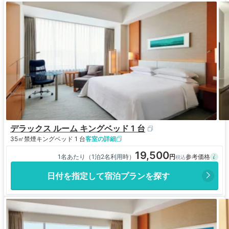
デラックス ルーム キングベッド 1 台
35㎡
禁煙
キングベッド 1 台
客室の詳細
19,500
1名あたり（1泊2名利用時）
日付を指定して宿泊プランを探す