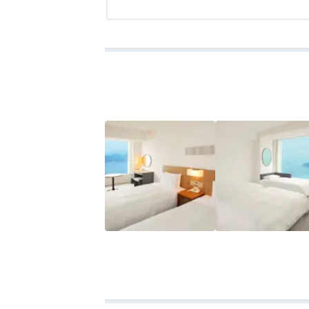
アクセス
3.0
コスパ
3.0
客室
4.5
接客対応
4.5
風呂
3.0
食