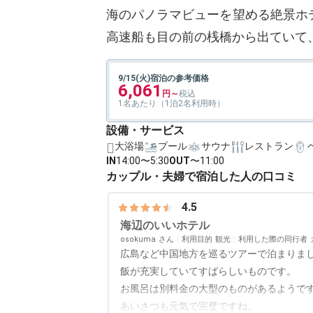
海のパノラマビューを望める絶景ホ
高速船も目の前の桟橋から出ていて
9/15(火)宿泊の参考価格
6,061
1名あたり（1泊2名利用時）
設備・サービス
大浴場
プール
サウナ
レストラン
IN
14:00〜5:30
OUT
〜11:00
カップル・夫婦で宿泊した人の口コミ
4.5
海辺のいいホテル
osokuma
利用目的
観光
利用した際の同行者
広島など中国地方を巡るツアーで泊まりま
飯が充実していてすばらしいものです。
お風呂は別料金の大型のものがあるようで
あいさつも元気で完璧ですね。