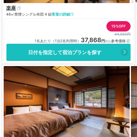
楽座
46㎡
禁煙
シングル布団 4 組
客室の詳細
15%OFF
44,550円
37,868
1名あたり（1泊2名利用時）
日付を指定して宿泊プランを探す