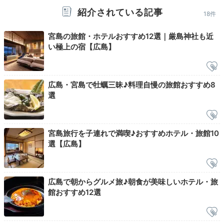
21:00
紹介されている記事
18件
1階
静かな夜を愉しむ
宮島の旅館・ホテルおすすめ12選｜厳島神社も近
ブックカフェと散歩
い極上の宿【広島】
広島・宮島で牡蠣三昧♪料理自慢の旅館おすすめ8
選
宮島旅行を子連れで満喫♪おすすめホテル・旅館10
選【広島】
ブックカフェ
ブッ
広島で朝からグルメ旅♪朝食が美味しいホテル・旅
館おすすめ12選
宮島に関する本や旅行雑誌などを集めたブックカフェ。
インターネットで調べものをしたり、フリードリンクを
いただきながら
静かな夜を愉しんだりと思い思いに過ご