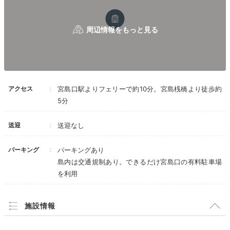
風」、温泉を楽しめる半露天風呂付客室など
多彩なお部
屋タイプがあります
。時を忘れて寛ぎましょう。
icotto_onatsu0525
アクセス
宮島口駅よりフェリーで約10分。宮島桟橋より徒歩約
シングルルームに宿泊。コンパクトですが、ガジェット
5分
類の充電器、空気清浄機、ウェルカムお菓子、ボトルウ
+3
ォーター等もあり宿のおもてなし心を感じられました！
送迎
送迎なし
パーキング
パーキングあり
島内は交通規制あり。できるだけ宮島口の有料駐車場
Lounge
を利用
16:00
ドリンクフリー♪
施設情報
宮島テラスで寛ぐ