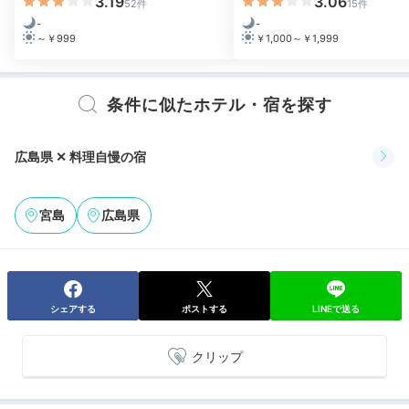
3.19
3.06
52件
15件
-
-
～￥999
￥1,000～￥1,999
会席料理イメージ
季節
夕食は「ひめあかり」で会席料理を。基本の「雅膳」や
魚介中心の「美味魚編」、お肉中心の「美味肉編」、肉
条件に似たホテル・宿を探す
も魚も贅沢に「美味饗宴」など4つのコースがありま
す。広島と宮島の美味を味わい尽くしましょう。
広島県 ✕ 料理自慢の宿
宮島
広島県
icotto_onatsu0525
夕食は「ひめあかり」で牡蠣尽くしのコースをいただき
ました。つかず離れずの接客も心地よく、1人の食事に
+7
は
隣席と仕切るなどの配慮も嬉しかった
です。
シェアする
ポストする
LINEで送る
クリップ
Night