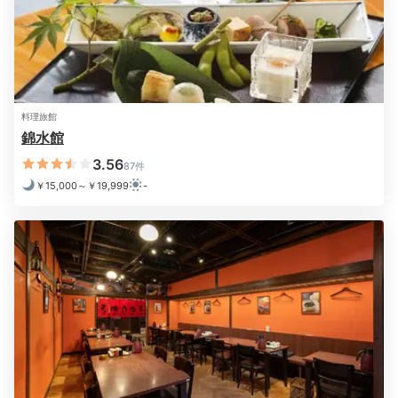
料理旅館
錦水館
大浴場 温泉
大浴
3.56
87件
大浴場では潮湯温泉を楽しめます。自家源泉からくみ上
￥15,000～￥19,999
-
げる放射能ナトリウム塩化物鉱泉で、神経痛や冷え性改
善などに期待できるそう。少しぬるめの温度で体に負担
が少ないのも◎。パウダールームにはスキンケア類も揃
っています。
icotto_onatsu0525
館内で温泉が楽しめるのも宿泊の決め手でした。脱衣所にはタオル