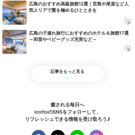
広島のおすすめ高級旅館12選｜宮島や尾道など人
せます
。ライトアップされた夜の散歩を楽しむのもいい
気エリアで贅を極めるひとときを
ですね。
広島の子連れ旅行におすすめのホテル＆旅館17選
～和室やベビーグッズ充実など～
icotto_onatsu0525
夕食後は周辺を散策しました。大鳥居は大修復中でした
が宿の方が「修復中の姿を見られるのも貴重ですよ」と
+3
ポジティブに仰っていたのが印象的。ライトアップ素敵
記事をもっと見る
でした。
癒される毎日へ
2日目
icottoのSNSをフォローして、
リフレッシュできる情報を受け取ろう♪