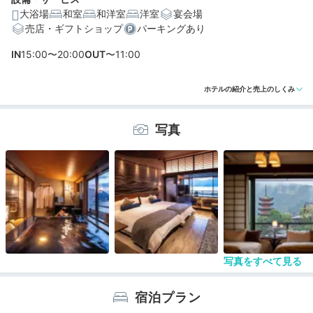
大浴場
和室
和洋室
洋室
宴会場
売店・ギフトショップ
パーキングあり
IN
15:00〜20:00
OUT
〜11:00
編集部おすすめの３つのポイント
ホテルの紹介と売上のしくみ
厳島神社、大鳥居、豊国神社（千畳閣）。名所が徒歩圏
内の好立地
写真
目にも美味しい♪高級料亭のような料理に気分があがる
自家源泉100％の天然温泉。潮湯温泉で身体を癒せる
写真をすべて見る
宿泊プラン