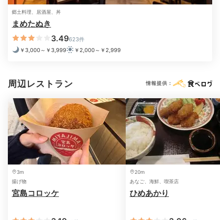
が整頓され、化粧水などのアメニティやウォーターサーバーも。
あ
ると嬉しいサービスが豊富
です。
郷土料理、居酒屋、丼
まめたぬき
3.49
623件
￥3,000～￥3,999
￥2,000～￥2,999
Dinner
18:30
周辺レストラン
情報提供：
肉も魚も欲張りに
瀬戸内の美味ディナー
3m
20m
揚げ物
あなご、海鮮、喫茶店
宮島コロッケ
ひめあかり