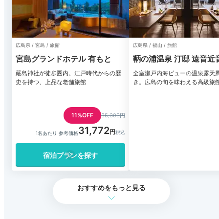
広島県 / 宮島 / 旅館
広島県 / 福山 / 旅館
宮島グランドホテル 有もと
鞆の浦温泉 汀邸 遠音近
嚴島神社が徒歩圏内。江戸時代からの歴
全室瀬戸内海ビューの温泉露天
史を持つ、上品な老舗旅館
き。広島の旬を味わえる高級旅
11%OFF
35,393円
31,772
1名あたり 参考価格
宿泊プランを探す
おすすめをもっと見る