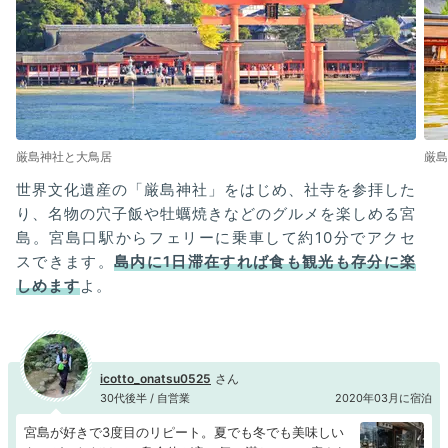
厳島神社と大鳥居
厳島
世界文化遺産の「厳島神社」をはじめ、社寺を参拝した
り、名物の穴子飯や牡蠣焼きなどのグルメを楽しめる宮
島。宮島口駅からフェリーに乗車して約10分でアクセ
スできます。
島内に1日滞在すれば食も観光も存分に楽
しめます
よ。
icotto_onatsu0525
30代後半 / 自営業
2020年03月に宿泊
宮島が好きで3度目のリピート。夏でも冬でも美味しい