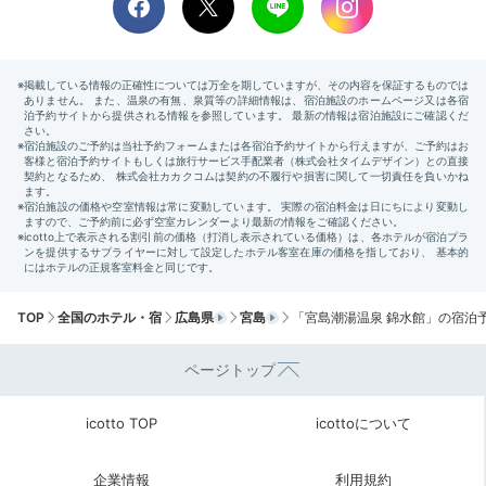
Breakfast
08:00
美味しい物を少しずつ
五臓六腑に染み渡る
TOP
全国のホテル・宿
広島県
宮島
「宮島潮湯温泉 錦水館」の宿泊
ページトップ
朝食イメージ
朝食
icotto TOP
icottoについて
朝食はお食事処で和食をどうぞ。地元の食材が豊富に使
われています。お惣菜が小鉢に盛り付けられ、どれから
企業情報
利用規約