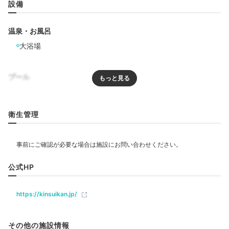
設備
温泉・お風呂
大浴場
プール
リラクゼーション
衛生管理
宮島テラス
シー
館内には宮島テラス、シーサイドテラス、ラウンジ、ラ
飲食
イブラリーと3つのパブリックスペースが。1階のシー
公式HP
サイドテラスには
フリードリンクが置かれ宿泊客は自由
にいただけます
。穏やかな瀬戸内海の風景に癒されまし
ベビー＆子供関連
ょう。
https://kinsuikan.jp/
部屋情報
その他の施設情報