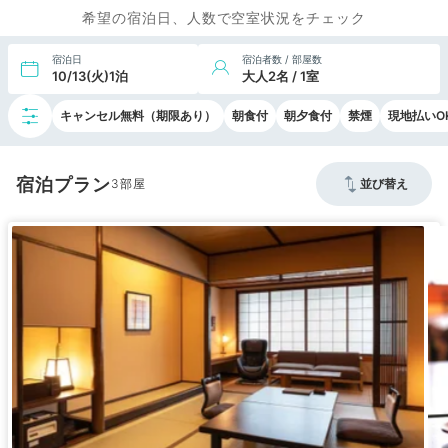
希望の宿泊日、人数で空室状況をチェック
宿泊日
宿泊者数 / 部屋数
10/13(火)1泊
大人2名 / 1室
キャンセル無料（期限あり）
朝食付
朝夕食付
禁煙
現地払いO
宿泊プラン
3
並び替え