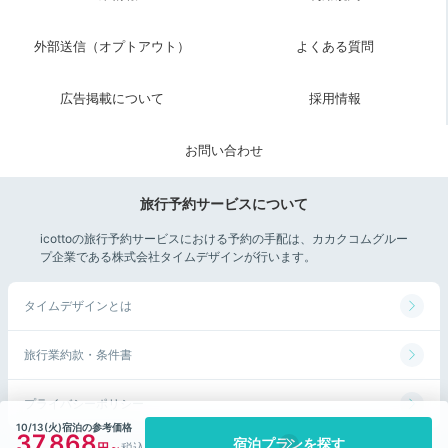
食べようかと迷います。出汁のきいたあさりの味噌汁と
炊き立てご飯に心までほっこり。
外部送信（オプトアウト）
よくある質問
広告掲載について
採用情報
icotto_onatsu0525
お問い合わせ
私が泊まった時の朝食はメインの食事がテーブルにセッ
トされていて、サラダやドリンクは自由にいただけるス
+1
旅行予約サービスについて
タイルでした。特に
牡蠣のオイル漬けが美味しかった
。
icottoの旅行予約サービスにおける予約の手配は、カカクコムグルー
プ企業である株式会社タイムデザインが行います。
タイムデザインとは
Check-out
11:00
旅行業約款・条件書
宿を出発
大鳥居にサヨナラ。
プライバシーポリシー
満ち足りて出発
10/13(火)宿泊の参考価格
37,868
宿泊プランを探す