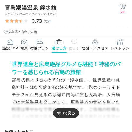
宮島潮湯温泉 錦水館
22
ミヤジマシオユオンセン キンスイカン
3.73
72件
広島県 / 宮島 / 旅館
施設TOP
写真
宿泊プラン
過ごし方
地図・アクセス
レストラン
口コミ
世界遺産と広島絶品グルメを堪能！神秘のパ
ワーを感じられる宮島の旅館
宮島桟橋より徒歩約5分の「錦水館」。世界遺産の厳
島神社へは徒歩約3分の好立地です。1階のシーサイド
テラスから見えるのは瀬戸内海に佇む大鳥居。大浴場
では天然温泉も楽しめます。広島県内の食材を用いた
料理は華やかなで気分が上がります。ご当地の牡蠣も
登場！お部屋で温泉が楽しめる半露天風呂付き客室や
五重塔の望めるスイートルームで贅沢に過ごしましょ
う。
設備・サービス