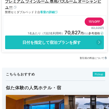
プレミアム ツインルーム 専用バスルーム オーシャンビ
ュー
禁煙
セミダブルベッド 2 台
客室の詳細
15%OFF
83,325円
70,827
1名あたり（1泊2名利用時）
日付を指定して宿泊プランを探す
割引前の料金について
こちらもおすすめ
Pickup
似た体験の人気ホテル・宿