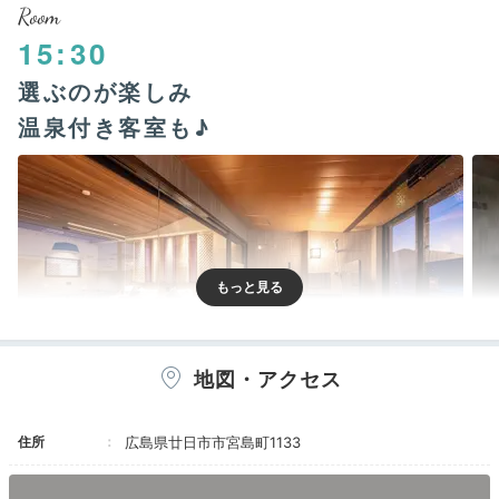
Room
15:30
選ぶのが楽しみ
温泉付き客室も♪
地図・アクセス
半露天風呂付客室 瑞-Mizu
半露
住所
広島県廿日市市宮島町1133
眺望も欲張りに楽しめる「温泉露天風呂付き客室」や五
重塔がみえる「スイートA」、畳の香りに癒される「海