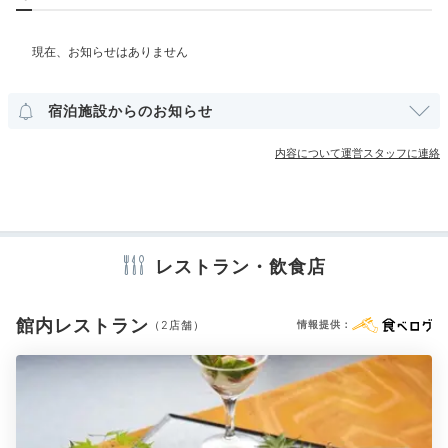
和室
和洋室
洋室
スイート
インターネット利用可能
icotto_onatsu0525
Wi-Fi利用可能
1階のシーサイドテラスに座って海と大鳥居を眺めるの
が好きです。ぼーっとしていたら、その辺を歩いている
+1
その他館内施設
宿泊施設からのお知らせ
鹿が観光客のリュックをくわえているのをみて驚愕しま
宴会場
売店・ギフトショップ
した。
内容について運営スタッフに連絡
アメニティ
テレビ
冷蔵庫
スリッパ
セーフティボックス
洗浄機付トイレ
Onsen
浴衣
歯ブラシ
カミソリ
シャンプー
リンス
ボディソープ
シャワーキャップ
タオル
バスタオル
ドライヤー
お茶セット
17:00
レストラン・飲食店
電気ポット
加湿器
大浴場で宮島潮湯温泉
館内レストラン
（2店舗）
情報提供：
長湯したくなるぬる湯
※設備・アメニティは、確認が取れている情報を表示しています。