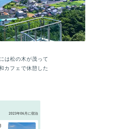
浜には松の木が茂って
和カフェで休憩した
2023年06月に宿泊
丼