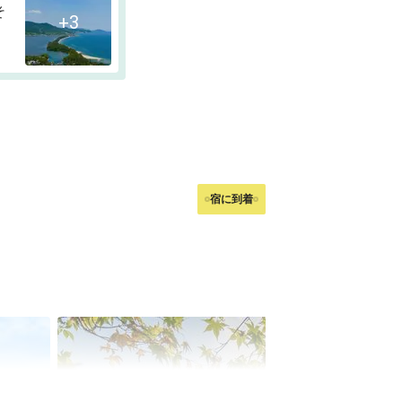
そ
+3
宿に到着