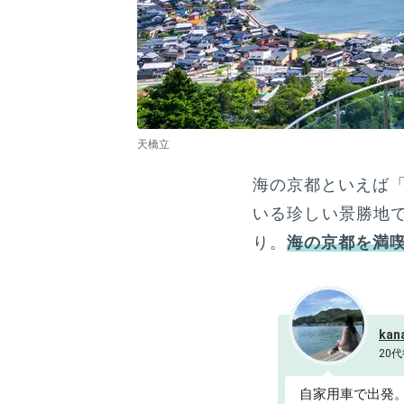
天橋立
海の京都といえば「
いる珍しい景勝地
り。
海の京都を満
kan
20代
自家用車で出発