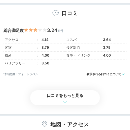
と揃っています。伝統工芸のクリエイターと一緒に作り
上げた空間は、居心地抜群！また、各部屋にミネラルウ
口コミ
ォーターが用意されている心遣いも◎
3.24
総合満足度
11件
アクセス
4.14
コスパ
3.64
客室
3.79
接客対応
3.75
sato3728
風呂
4.00
食事・ドリンク
4.00
宿泊したのはツインルームです。清潔感があり、
バリアフリー
3.50
YouTubeも見ることができるTVでとても快適でした。
+1
和モダンの雰囲気がとても良かったです。
情報提供：フォートラベル
表示される口コミについて
口コミをもっと見る
Night
20:00
庭園を望む
地図・アクセス