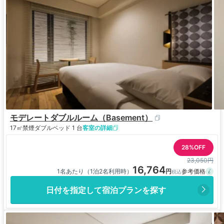
モデレートダブルルーム（Basement）
17㎡
禁煙
ダブルベッド 1 台
客室の詳細
28%OFF
23,050円
16,764
1名あたり（1泊2名利用時）
日付を指定して宿泊プランを探す