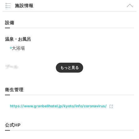
sato3728
施設情報
夜遅くチェックインしたこともあり、すぐ大浴場に行きました。
設備
温泉・お風呂
大浴場
Bar
21:30
プール
館内バーで
ほろ酔いタイム
リラクゼーション
衛生管理
https://www.granbellhotel.jp/kyoto/info/coronavirus/
飲食
レストラン
バー
公式HP
ベビー＆子供関連