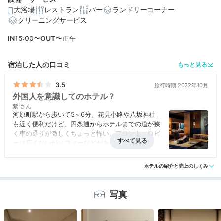
大浴場
レストラン
バー
ランドリーコーナー
クリーニングサービス
編集部おすすめの３つのポイント
IN
15:00〜
OUT
〜正午
伝統工芸クリエイターとコラボした客室で京都らしい情
緒を感じて
宿泊した人の口コミ
もっと見る
地下大浴場は幻想的な癒し空間。庭園を眺めながらリラ
ックス
3.5
旅行時期 2022年10月
外国人を意識してのホテル？
朝食は約50種類の和洋食ブッフェ。「京のおばんざい」
紫
も登場
河原町駅から歩いて5～6分。花見小路や八坂神社
も近く便利だけど、四条通からホテルまでの道が狭
く車の通りが激しくちょっと怖い。フロント、ロビ
ーは広くないがソファーなどがあり寛げるスペース
あり。ロビーには唐傘や人力車、着物などが展示さ
れていた。宿泊したプレミアムキングの部屋は狭す
ホテルの紹介と売上のしくみ
ぎず、広すぎずでちょうど良い。テレビはネット対
応で便利。部屋にはシャワーだけでバスタブがなか
ったが素晴らしい大浴場があった。朝食はバイキン
写真
グだったが品数は少なく味もイマイチで残念だっ
た。