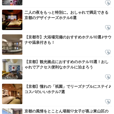
ただきましょう。メニューは、和洋食のブッフェ。かわ
いい和モダン空間には京のおばんざいも並び、京都旅な
二人の夜をもっと特別に。おしゃれで満足できる
らではの朝を満喫できますよ。
京都のデザイナーズホテル6選
【京都市】大浴場完備のおすすめホテル10選♪サウ
ナや温泉付きも！
sato3728
朝はバイキングです。料理の置いてある空間が和テイス
トで可愛かったし、料理も種類豊富でとても美味しかっ
+4
【京都】観光拠点におすすめのホテル15選！おし
たです。
ゃれでアクセス便利なホテルに泊まろう
【京都】憧れの「祇園」でリーズナブルにステイ♪
Check-out
コスパのいいホテル7選
12:00
宿を出発
ゆったり余韻に浸って
京都の風情をとことん堪能♡女子が喜ぶ東山区の