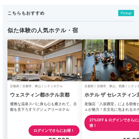
こちらもおすすめ
Pickup
似た体験の人気ホテル・宿
京都府 / 京都市、東山 / シティホテル
京都府 / 京都市、東山、祇園 / シティ
ウェスティン都ホテル京都
ホテル ザ セレスティン
園
優雅な温泉スパに身も心も癒されて。古
老舗店「八坂圓堂」による朝食
都を見下ろすラグジュアリーホテル
ェが魅力！京文化に包まれるホ
27%OFF & ログインでさらに
得！
ログインでさらにお得！