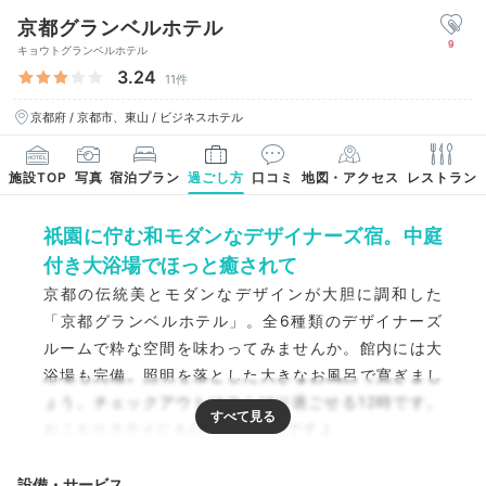
京都グランベルホテル
9
キョウトグランベルホテル
3.24
11件
京都府 / 京都市、東山 / ビジネスホテル
施設TOP
写真
宿泊プラン
過ごし方
口コミ
地図・アクセス
レストラン
祇園に佇む和モダンなデザイナーズ宿。中庭
付き大浴場でほっと癒されて
京都の伝統美とモダンなデザインが大胆に調和した
「京都グランベルホテル」。全6種類のデザイナーズ
ルームで粋な空間を味わってみませんか。館内には大
浴場も完備。照明を落とした大きなお風呂で寛ぎまし
ょう。チェックアウトはのんびり過ごせる12時です。
おこもりステイにもぴったりの宿ですよ。
設備・サービス