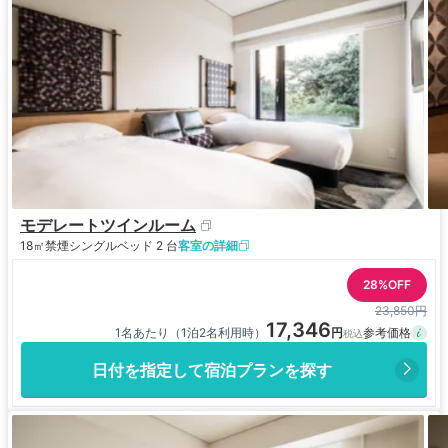
モデレートツインルーム
18㎡
禁煙
シングルベッド 2 台
客室の詳細
28%OFF
23,850円
17,346
1名あたり（1泊2名利用時）
日付を指定して宿泊プランを探す