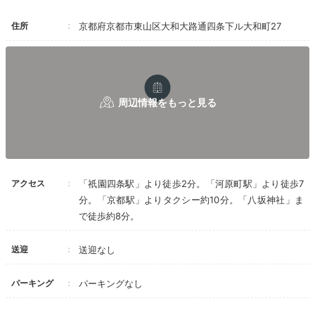
癒しの大浴場
住所
京都府京都市東山区大和大路通四条下ル大和町27
アクセス
「祇園四条駅」より徒歩2分。「河原町駅」より徒歩7
分。「京都駅」よりタクシー約10分。「八坂神社」ま
大浴場「KOMOREBI こもれび」でゆったり入浴を。地
で徒歩約8分。
下にも関わらず、照明や庭園などに工夫がされており、
開放感漂うデザインになっています。全身を伸ばして、
送迎
送迎なし
旅疲れを取り去りましょう。
パーキング
パーキングなし