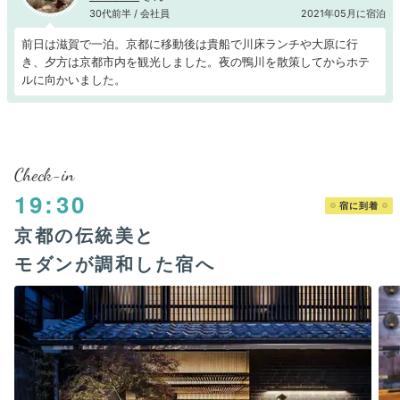
30代前半 / 会社員
2021年05月に宿泊
前日は滋賀で一泊。京都に移動後は貴船で川床ランチや大原に行
き、夕方は京都市内を観光しました。夜の鴨川を散策してからホテ
ルに向かいました。
Check-in
19:30
宿に到着
京都の伝統美と
モダンが調和した宿へ