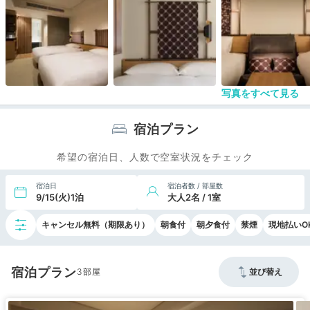
写真をすべて見る
宿泊プラン
希望の宿泊日、人数で空室状況をチェック
宿泊日
宿泊者数 / 部屋数
9/15(火)1泊
大人2名 / 1室
キャンセル無料（期限あり）
朝食付
朝夕食付
禁煙
現地払いO
宿泊プラン
3
並び替え