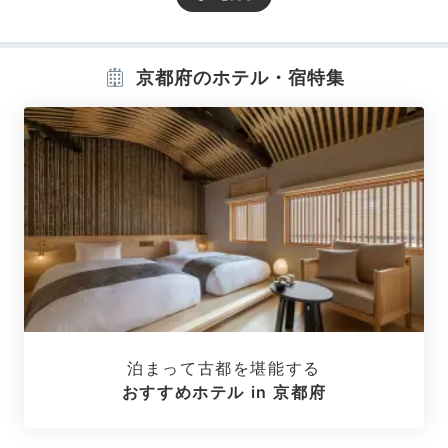
Room
19:45
京都府のホテル・宿特集
伝統工芸が光る
デザイナーズルーム
泊まって古都を堪能する
おすすめホテル in 京都府
プレミアキング
モデ
和モダンかつ機能的なお部屋は、和室、ツイン、ダブル