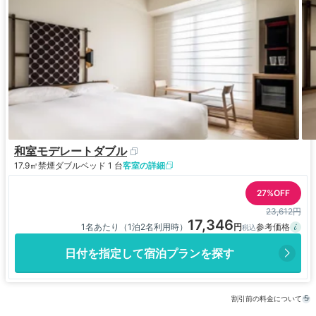
和室モデレートダブル
17.9㎡
禁煙
ダブルベッド 1 台
客室の詳細
27%OFF
23,612円
17,346
1名あたり（1泊2名利用時）
日付を指定して宿泊プランを探す
割引前の料金について