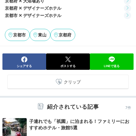
京都府 ✕ 大浴場あり
京都府 ✕ デザイナーズホテル
Breakfast
京都市 ✕ デザイナーズホテル
08:00
おばんざいも並ぶ
京都市
東山
京都府
朝食ブッフェ
シェアする
ポストする
LINEで送る
クリップ
紹介されている記事
7件
子連れでも「祇園」に泊まれる！ファミリーにお
すすめホテル・旅館5選
館内レストランの「TAKEDOKORO 竹処」で朝食をい