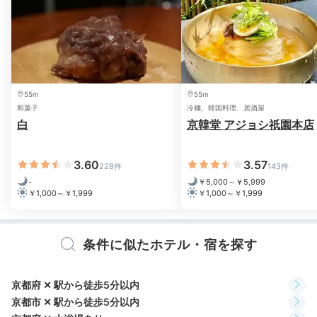
55m
55m
和菓子
冷麺、韓国料理、居酒屋
白
京韓堂 アジョシ祇園本店
お部屋には、Apple TVやBluetoothスピーカーが備わ
3.60
3.57
228件
143件
っていて、YouTubeなども楽しめますよ。友達とお気
-
￥5,000～￥5,999
に入りの映画を観たり、好きな音楽を流したり。自由気
￥1,000～￥1,999
￥1,000～￥1,999
ままに夜を堪能して。
条件に似たホテル・宿を探す
2日目
京都府 ✕ 駅から徒歩5分以内
京都市 ✕ 駅から徒歩5分以内