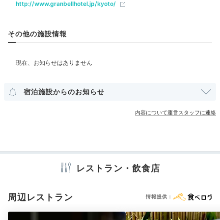
http://www.granbellhotel.jp/kyoto/
その他の施設情報
部屋情報
宿では夕食の提供をしていないため、外食かテイクアウ
その他館内施設
トなどを利用しましょう。食後は、館内バー「KONJIKI
金色」へ寄ってみては？約100年前の欄間と金箔の酒棚
ランドリーコーナー
クリーニングサービス
宿泊施設からのお知らせ
が印象的な空間で、素敵な時間を過ごして。
内容について運営スタッフに連絡
アメニティ
テレビ
冷蔵庫
エアコン
スリッパ
セーフティボックス
洗浄機付トイレ
歯ブラシ
カミソリ
シャンプー
Night
コンディショナー
ボディソープ
シャワーキャップ
タオル
22:30
バスタオル
ドライヤー
電気ポット
レストラン・飲食店
お部屋でまったり
Youtube三昧
周辺レストラン
※設備・アメニティは、確認が取れている情報を表示しています。
情報提供：