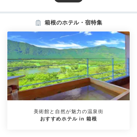
3棟の宿泊棟があり、露天風呂付き特別室、2間が連な
る和室、ベッドを完備した洋室など全64室の多彩なお
箱根のホテル・宿特集
部屋がそろいます。全室のお風呂で温泉につかれる他、
約7割の客室から庭園を眺めることができるんですよ。
yurilly_0926
素敵なお部屋とお風呂に癒されました♪
+1
美術館と自然が魅力の温泉街
おすすめホテル in 箱根
Freetime
15:30