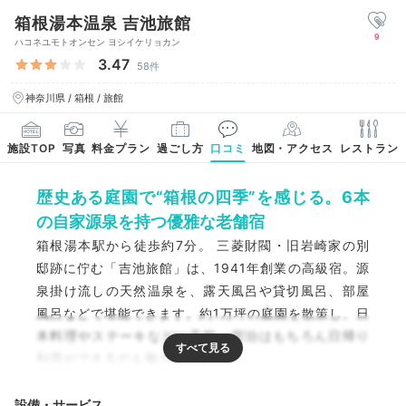
箱根湯本温泉 吉池旅館
9
ハコネユモトオンセン ヨシイケリョカン
3.47
58件
神奈川県 / 箱根 / 旅館
施設TOP
写真
料金プラン
過ごし方
口コミ
地図・アクセス
レストラン
歴史ある庭園で“箱根の四季”を感じる。6本
の自家源泉を持つ優雅な老舗宿
箱根湯本駅から徒歩約7分。 三菱財閥・旧岩崎家の別
邸跡に佇む「吉池旅館」は、1941年創業の高級宿。源
泉掛け流しの天然温泉を、露天風呂や貸切風呂、部屋
風呂などで堪能できます。約1万坪の庭園を散策し、日
本料理やステーキなどに舌鼓。宿泊はもちろん日帰り
利用ができるのも魅力的です。
設備・サービス