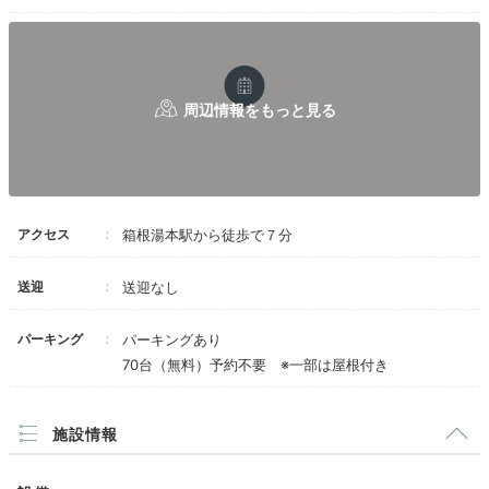
合いのものがほとんど。それなりの料金をお支払
いしているつもりですが、お布団といい、お食事
といい、いかがなものか、と。コロナウイルス対
策に力を入れているのは理解できますが、料金に
見合ったサービスが提供されない印象が強く残り
ました。
宿には3軒の食事処があります。地元食材が満載の日本
料理がお好みなら「放心亭」または「山月」へ、黒毛和
アクセス
箱根湯本駅から徒歩で７分
牛を堪能したいなら「ステーキハウス吉池」へGO！こ
の他、宿周辺の名店で外食するのもアリですよ。
送迎
送迎なし
パーキング
パーキングあり
70台（無料）予約不要 ※一部は屋根付き
yurilly_0926
施設情報
夕食は、旅館のすぐ近くにある老舗の蕎麦屋さん「はつ花（はつは
な）本店」でいただきました！とても美味しかったです。