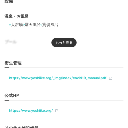
設備
温泉・お風呂
Onsen
大浴場
露天風呂
貸切風呂
20:00
源泉掛け流し♡
プール
疲れを癒す天然温泉
プール
衛生管理
リラクゼーション
https://www.yoshiike.org/_img/index/covid19_manual.pdf
飲食
公式HP
レストラン
バー
カフェ
https://www.yoshiike.org/
ベビー＆子供関連
その他の施設情報