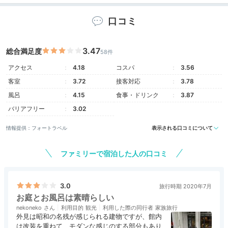
広大な「山月園」で
季節を感じる
口コミ
3.47
総合満足度
58件
アクセス
4.18
コスパ
3.56
客室
3.72
接客対応
3.78
風呂
4.15
食事・ドリンク
3.87
バリアフリー
3.02
情報提供：フォートラベル
表示される口コミについて
ファミリーで宿泊した人の口コミ
約1万坪の池泉回遊式庭園である「山月園」も魅力的。
大きな池には約1000匹の鯉が泳ぎ、その周囲にはお散
3.0
歩にぴったりな小路が。四季折々の花々や登録文化財指
旅行時期 2020年7月
お庭とお風呂は素晴らしい
定の「旧岩崎家別邸」が、目を楽しませてくれます。
nekoneko
利用目的
観光
利用した際の同行者
家族旅行
外見は昭和の名残が感じられる建物ですが、館内
は改装を重ねて、モダンな感じのする部分もあり