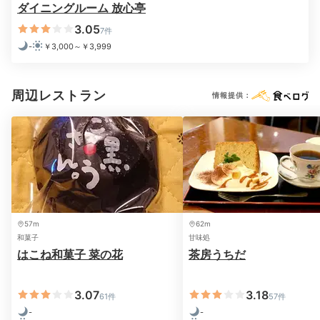
ダイニングルーム 放心亭
3.05
7件
-
￥3,000～￥3,999
Morning
07:00
周辺レストラン
情報提供：
宿自慢の名湯を
朝も堪能したい
57m
62m
和菓子
甘味処
はこね和菓子 菜の花
茶房うちだ
3.07
3.18
61件
57件
-
-