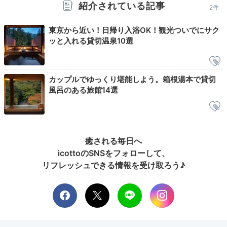
和食膳で笑顔に
紹介されている記事
2件
東京から近い！日帰り入浴OK！観光ついでにサク
ッと入れる貸切温泉10選
カップルでゆっくり堪能しよう。箱根湯本で貸切
風呂のある旅館14選
癒される毎日へ
もへじいさんの投稿
icottoのSNSをフォローして、
朝風呂の後は、朝食でパワーチャージ。シンプルながら
リフレッシュできる情報を受け取ろう♪
食材にこだわった和食膳を「放心亭」または「山月体」
でいただきましょう。炊き立てのコシヒカリ、出汁のき
いたお味噌汁、焼き魚などが元気づけてくれますよ。