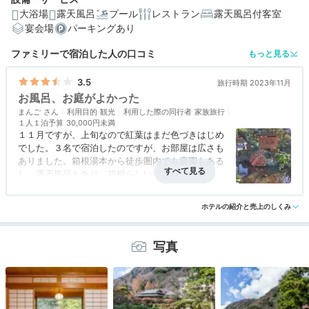
大浴場
露天風呂
プール
レストラン
露天風呂付客室
宴会場
パーキングあり
編集部おすすめの３つのポイント
ファミリーで宿泊した人の口コミ
もっと見る
日帰り入浴もOK♪箱根屈指の湧出量を誇る天然温泉
3.5
旅行時期 2023年11月
庭園ビューのお部屋が充実。全室に温泉風呂を備えた客
お風呂、お庭がよかった
室
まんご
利用目的
観光
利用した際の同行者
家族旅行
１人１泊予算
30,000円未満
日本料理に鉄板焼きも！お腹を満たす3軒のダイニング
１１月ですが、上旬なので紅葉はまだ色づきはじめ
でした。３名で宿泊したのですが、お部屋は広さも
ありました。箱根湯本から徒歩圏内でも庭園もある
し、露天風呂もあり、箱根らしい和風な旅館で、ゆ
っくりできます。お天気もよかったので、露天風呂
アクセス
3.5
コスパ
3.5
客室
3.5
接客対応
3.5
風呂
4.0
ゆっくりたのしめました。
ホテルの紹介と売上のしくみ
食事・ドリンク
3.5
バリアフリー
3.5
お食事も日本料理でおいしかった
写真