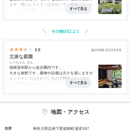
ます。特にレストランはきれいで、額縁に入った
ようなとても美しいお庭の緑を楽しみながら食事
yurilly_0926
をすることができます。お風呂は広く、お庭の眺
アクセス
4.0
コスパ
2.0
客室
2.5
接客対応
3.0
風呂
5.0
めもいいですね。お湯はすべてかけ流し。貸切風
庭園を散策した際、山桜や鯉を見ることができて楽しか
食事・ドリンク
2.5
バリアフリー
評価なし
呂も空いていたので使わせていただきました。例
ったです。石でできた橋や、桜の花びらが浮いている池
+2
その他の口コミ
年より早くガーデンプールもオープンしており、
もとても素敵でした。
小雨模様ではありましたが、その分空いていたた
めたっぷり泳ぐことができました。30度くらい
の温泉なので寒くありません。非常に快適です。
3.5
旅行時期 2022年6月
評判の日本庭園は庭師さんが定期的に手入れをし
立派な庭園
ており、ここが箱根湯本の繁華街のすぐ近くとは
しーちゃん
思えないほどの自然の豊かさを感じられます。た
箱根湯本駅から徒歩圏内です。
Dinner
だ、蚊が多いので注意が必要です。と、ここまで
大きな旅館です。建物や設備は古さを感じますが
18:00
はいいのですが、まず本館から一番奥の館まで移
メンテナンスはされているので問題はないです。
動する距離が長く、階段も多いのはマイナス。さ
ただ各所に段差がありバリアフリーには問題あり
らにお部屋は消臭対応をお願いしてあった(禁煙
和食にステーキも！
かもしれません。
室はありません)とはいうものの、経年の匂いが
アクセス
4.0
コスパ
3.5
客室
3.5
接客対応
4.0
風呂
4.0
お風呂は数が多く、それぞれのお風呂をのんびり
自分好みの夕食を
残り、古い感じが否めません。窓際の絨毯のエリ
食事・ドリンク
評価なし
バリアフリー
2.0
楽しめて気持ちよかったです。
アは歩くと埃っぽいです。冷たいお水のポットも
立派な日本庭園があり、夜に蛍を鑑賞することが
なし。敷布団は薄いマットレスが1枚だけ敷かれ
地図・アクセス
できました。
ていましたが、これでは腰を痛めます。食事はも
っとがっかり感がありました。品書きもなく、品
数も少なく、目を引く料理がない‥。朝食は出来
住所
神奈川県足柄下郡箱根町湯本597