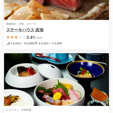
鉄板焼き、洋食、ステーキ
入浴後は、思い思いの時間を過ごしましょう♪お部屋で
ステーキハウス 吉池
晩酌するもよし。館内の“東洋式整体”で癒されるもよ
3.41
126件
し。カラオケクラブもあるから、飽きずに楽しめます
￥8,000～￥9,999
￥4,000～￥4,999
よ。料金や営業時間については公式サイトで確認を。
yurilly_0926
近くのお店で買った地酒や“かまぼこ”を、お部屋でいただきました。
2日目
レストラン、日本料理