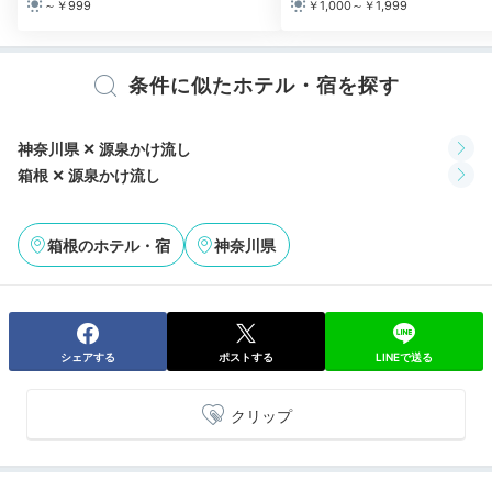
～￥999
￥1,000～￥1,999
2日目はちょっぴり早起きして、朝風呂につかりに行き
ましょう。循環・加水・加熱を一切していない温泉につ
かれるのは、スタッフの方々のこまめなメンテナンスの
条件に似たホテル・宿を探す
お陰です。湯上がりは休憩所で冷たいお茶をどうぞ。
神奈川県 ✕ 源泉かけ流し
箱根 ✕ 源泉かけ流し
yurilly_0926
箱根のホテル・宿
神奈川県
朝から露天風呂に入りました。夜は気付かなかったのですが、湯船
から満開の桜が見え、大変風情がありました。
シェアする
ポストする
LINEで送る
Breakfast
クリップ
08:00
厳選食材を使った