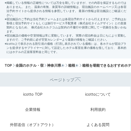
yurilly_0926
和定食をいただきました。色んなお料理を楽しむことができ、どれ
も優しいお味で美味しかったです！
Check-out
TOP
全国のホテル・宿
神奈川県
箱根
箱根を堪能できるおすすめホ
10:00
宿を出発
ページトップ
後ろ髪を引かれつつ
チェックアウト
icotto TOP
icottoについて
企業情報
利用規約
外部送信（オプトアウト）
よくある質問