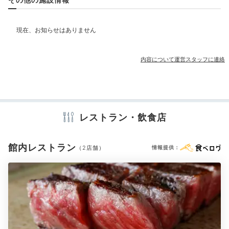
お宿は6本の自家源泉を持ち、毎分最大720リットルの
部屋情報
湧出量を誇ります。庭園露天風呂や内湯、貸切風呂に加
露天風呂付客室
え、お部屋のお風呂でも源泉かけ流しの天然温泉につか
れますよ。期間限定の温泉プールも要チェックです！
その他館内施設
内容について運営スタッフに連絡
宴会場
売店・ギフトショップ
Night
アメニティ
21:00
レストラン・飲食店
テレビ
冷蔵庫
スリッパ
セーフティボックス
洗浄機付トイレ
晩酌？カラオケ？
浴衣
歯ブラシ
カミソリ
シャンプー
リンス
ボディソープ
シャワーキャップ
タオル
バスタオル
ドライヤー
お茶セット
自由な夜時間を満喫
館内レストラン
（2店舗）
情報提供：
※設備・アメニティは、確認が取れている情報を表示しています。