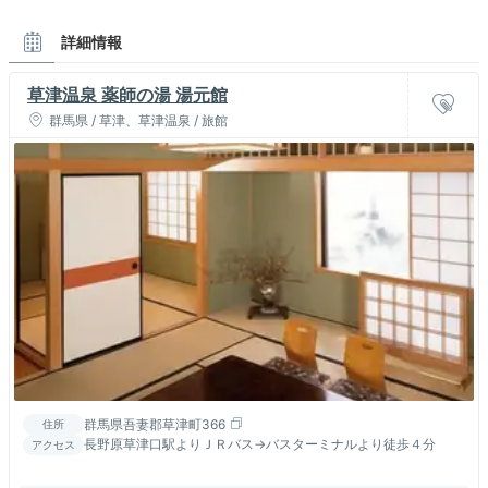
詳細情報
草津温泉 薬師の湯 湯元館
群馬県 / 草津、草津温泉 / 旅館
群馬県吾妻郡草津町366
住所
長野原草津口駅よりＪＲバス→バスターミナルより徒歩４分
アクセス