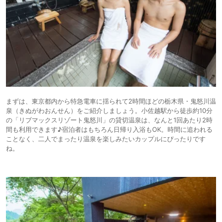
まずは、東京都内から特急電車に揺られて2時間ほどの栃木県・鬼怒川温
泉（きぬがわおんせん）をご紹介しましょう。小佐越駅から徒歩約10分
の「リブマックスリゾート鬼怒川」の貸切温泉は、なんと1回あたり2時
間も利用できます♪宿泊者はもちろん日帰り入浴もOK。時間に追われる
ことなく、二人でまったり温泉を楽しみたいカップルにぴったりです
ね。