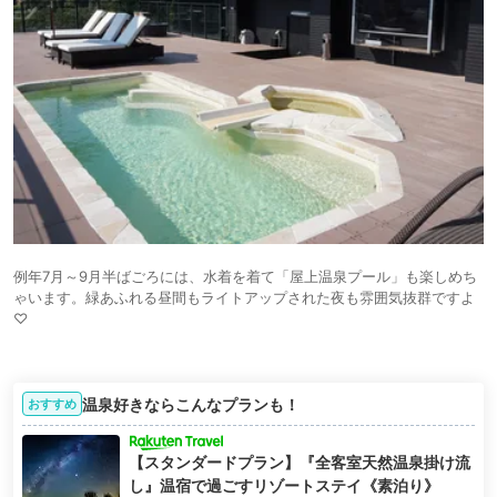
例年7月～9月半ばごろには、水着を着て「屋上温泉プール」も楽しめち
ゃいます。緑あふれる昼間もライトアップされた夜も雰囲気抜群ですよ
♡
温泉好きならこんなプランも！
おすすめ
【スタンダードプラン】『全客室天然温泉掛け流
し』温宿で過ごすリゾートステイ《素泊り》