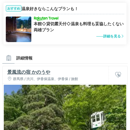
温泉好きならこんなプランも！
おすすめ
本館◇貸切露天付◇温泉も料理も妥協したくない
両雄プラン
詳細を見る
詳細情報
景風流の宿 かのうや
群馬県 / 渋川、伊香保温泉、伊香保 / 旅館