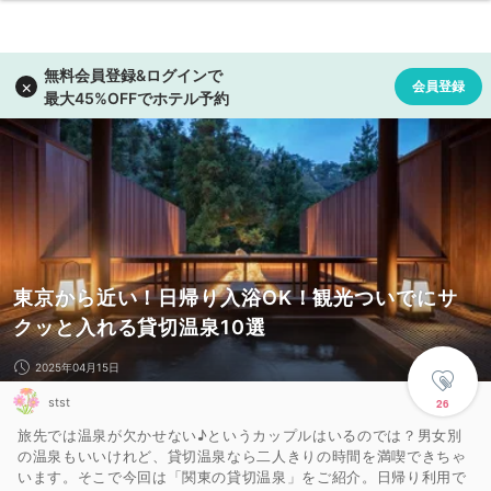
東京から近い！日帰り入浴OK！観光ついでにサ
クッと入れる貸切温泉10選
2025年04月15日
stst
26
旅先では温泉が欠かせない♪というカップルはいるのでは？男女別
の温泉もいいけれど、貸切温泉なら二人きりの時間を満喫できちゃ
います。そこで今回は「関東の貸切温泉」をご紹介。日帰り利用で