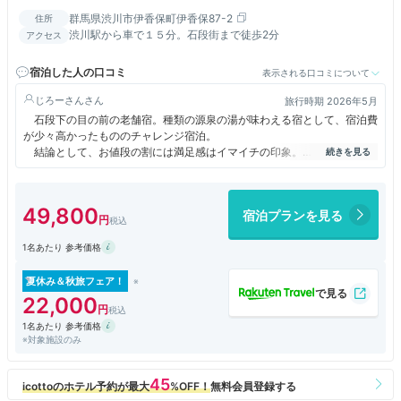
群馬県渋川市伊香保町伊香保87-2
住所
渋川駅から車で１５分。石段街まで徒歩2分
アクセス
宿泊した人の口コミ
表示される口コミについて
じろーさん
旅行時期 2026年5月
石段下の目の前の老舗宿。種類の源泉の湯が味わえる宿として、宿泊費
が少々高かったもののチャレンジ宿泊。
結論として、お値段の割には満足感はイマイチの印象。
【良かった点】
・こじんまりして、落ち着いた宿の雰囲気は良かった。
・お風呂も2種類のお湯を楽しめて、ザ温泉という感じ。
49,800
宿泊プランを見る
【悪かった点】
・チェックイン時に宿のスタッフがあちらこちらに居て、落ち着かない。
1名あたり 参考価格
・たまたま選んだ部屋が悪かったのか、障子を開けると石段側から部屋が
丸見えで落ち着かない。
・食事が正直、イマイチ。特に上州紅鱒とサヨリの手網巻なるものは、魚
夏休み＆秋旅フェア！
料理なのに口に入れた瞬間、「甘い！なんだこの食べ物は？」とテンショ
22,000
ンだだ下がり。メインは牛ステーキだが、特に特色ある料理はなかったな
1名あたり 参考価格
ぁ。朝食もこのクラスにしては凡庸。
※対象施設のみ
正直、この内容で平日2名で5万円強の宿泊費、再訪は無い。