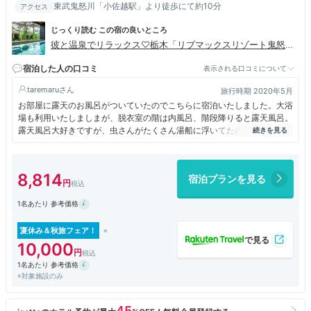
東武鬼怒川「小佐越駅」より徒歩にて約10分
アクセス
じっくり読む この宿の良いところ
彼と温泉でリラックス♡栃木「リブマックスリゾート鬼怒
川」
宿泊した人の口コミ
表示される口コミについて
taremaru
旅行時期 2020年5月
お部屋に露天のお風呂がついていたのでこちらに宿泊いたしました。大浴
場も利用いたしましまが、脱衣室の階は内風呂、階段降りると露天風呂。
露天風呂大好きですが、虫さんがたくさん湯船に浮いてたのと、温度がぬ
るすぎて入っていられませんでした。内風呂も、露天風呂も男女別です
が、上が空いてるので会話できます！
部屋の露天風呂は温泉でとても良かったです。
8,814
宿泊プランを見る
食事は朝夜ともに、時期的ならものがあり、バイキングではありませんで
1名あたり 参考価格
した。食事無しにして、外食が良かったかもしれません。
入口に下駄箱があり、日帰り入浴施設のような感じです。
夏休み＆秋旅フェア！
10,000
お部屋の露天風呂以外は魅力的なものはありませんでしたが、フロントの
1名あたり 参考価格
方は色々気遣っていただき感謝してます。
※対象施設のみ