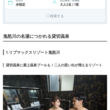
宿泊日
宿泊者数 / 部屋数
未指定
大人2名 / 1室
検索する
鬼怒川の名湯につかれる貸切温泉
1.リブマックスリゾート鬼怒川
貸切温泉に屋上温泉プールも！二人の思い出が増えるリゾート