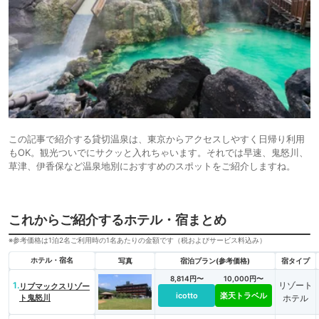
この記事で紹介する貸切温泉は、東京からアクセスしやすく日帰り利用
もOK。観光ついでにサクッと入れちゃいます。それでは早速、鬼怒川、
草津、伊香保など温泉地別におすすめのスポットをご紹介しますね。
これからご紹介するホテル・宿まとめ
※参考価格は1泊2名ご利用時の1名あたりの金額です（税およびサービス料込み）
ホテル・宿名
写真
宿泊プラン(参考価格)
宿タイプ
8,814円〜
10,000円〜
1.
リゾート
リブマックスリゾー
icotto
楽天トラベル
ト鬼怒川
ホテル