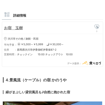
詳細情報
お宿 玉樹
0
渋川市その他 / 旅館・民宿
￥5,000～￥5,999
￥30,000～
平均予算
住所
群馬県渋川市伊香保町伊香保87-2
営業時間
チェックイン 15:00 チェックアウト 10:00
データ提供
4.景風流（ケーブル）の宿 かのうや
緑がまぶしい貸切風呂も♪自然に抱かれた宿