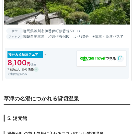
群馬県渋川市伊香保町伊香保591
住所
関越自動車道「渋川伊香保IC」より30分 ※電車・高速バスでお
アクセス
越しの際は伊香保町内お迎えいたします（14～18時）
夏休み＆秋旅フェア！
8,100
1名あたり 参考価格
※対象施設のみ
草津の名湯につかれる貸切温泉
5. 湯元館
湯畑が目の前！気軽に入れるコスパのいい貸切温泉