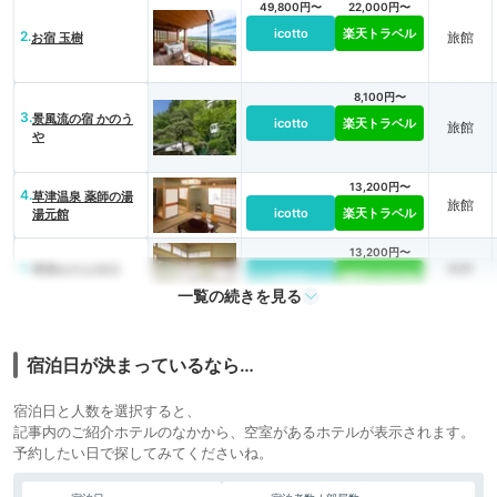
49,800円〜
22,000円〜
icotto
楽天トラベル
2.
旅館
お宿 玉樹
8,100円〜
3.
景風流の宿 かのう
icotto
楽天トラベル
旅館
や
13,200円〜
4.
草津温泉 薬師の湯
旅館
icotto
楽天トラベル
湯元館
13,200円〜
5.
旅館
草津ホテル1913
icotto
楽天トラベル
一覧の続きを見る
12,384円〜
11,900円〜
リゾート
6.
箱根の森 おかだ
icotto
楽天トラベル
ホテル
宿泊日が決まっているなら…
17,600円〜
7.
箱根湯本温泉 吉池
旅館
宿泊日と人数を選択すると、
icotto
楽天トラベル
旅館
記事内のご紹介ホテルのなかから、空室があるホテルが表示されます。
予約したい日で探してみてくださいね。