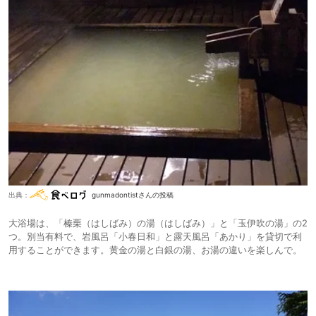
出典：
gunmadontistさんの投稿
大浴場は、「榛栗（はしばみ）の湯（はしばみ）」と「玉伊吹の湯」の2
つ。別当有料で、岩風呂「小春日和」と露天風呂「あかり」を貸切で利
用することができます。黄金の湯と白銀の湯、お湯の違いを楽しんで。