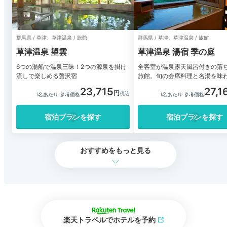
群馬県 / 草津、草津温泉 / 旅館
群馬県 / 草津、草津温泉 / 旅館
草津温泉 望雲
草津温泉 湯宿 季の庭
6つの湯船で温泉三昧！2つの源泉を掛け
全客室が温泉露天風呂付きの落
流しで楽しめる贅沢宿
旅館。旬の会席料理と名湯を味
23,715
27,1
1名あたり 参考価格
1名あたり 参考価格
宿泊プランを探す
宿泊プランを探す
おすすめをもっと見る
楽天トラベルでホテルを予約