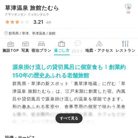
草津温泉 旅館たむら
10
クサツオンセン リョカンタムラ
3.21
4件
群馬県 / 草津、草津温泉 / 旅館
施設TOP
写真
宿泊プラン
過ごし方
地図・アクセス
レストラン
口コミ
源泉掛け流しの貸切風呂に個室食も！創業約
150年の歴史あふれる老舗旅館
群馬県・草津の新スポット「裏草津地蔵」に佇む「草
津温泉 旅館たむら」は、江戸末期に創業した宿。内風
呂や貸切風呂で源泉掛け流しの温泉を堪能できます。
和の趣あふれる客室や、食事専用の個室で味わう美食
も魅力。徒歩圏内には共同浴場や足湯、カフェなどが
揃っているので周辺散策も楽しいですよ。
設備・サービス