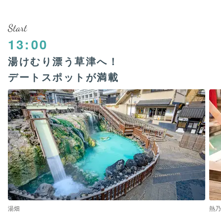
Start
13:00
湯けむり漂う草津へ！
デートスポットが満載
湯畑
熱乃