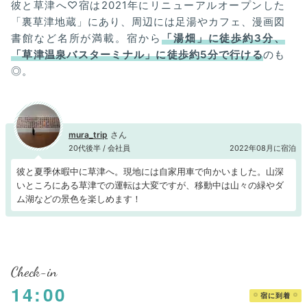
彼と草津へ♡宿は2021年にリニューアルオープンした
「裏草津地蔵」にあり、周辺には足湯やカフェ、漫画図
書館など名所が満載。宿から
「湯畑」に徒歩約3分、
「草津温泉バスターミナル」に徒歩約5分で行ける
のも
◎。
mura_trip
20代後半 / 会社員
2022年08月に宿泊
彼と夏季休暇中に草津へ。現地には自家用車で向かいました。山深
いところにある草津での運転は大変ですが、移動中は山々の緑やダ
ム湖などの景色を楽しめます！
Check-in
14:00
宿に到着