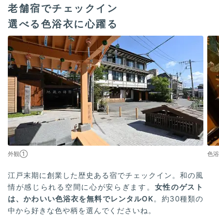
老舗宿でチェックイン
選べる色浴衣に心躍る
外観①
色浴
江戸末期に創業した歴史ある宿でチェックイン。和の風
情が感じられる空間に心が安らぎます。
女性のゲスト
は、かわいい色浴衣を無料でレンタルOK
。約30種類の
中から好きな色や柄を選んでくださいね。