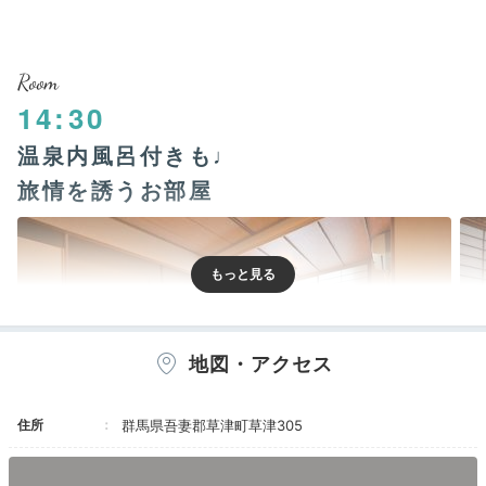
Room
14:30
温泉内風呂付きも♩
旅情を誘うお部屋
地図・アクセス
住所
群馬県吾妻郡草津町草津305
客室一例①
客