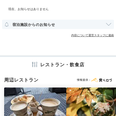
ね。
その他館内施設
宿泊施設からのお知らせ
mura_trip
アメニティ
内容について運営スタッフに連絡
浴衣に着替え、貸切風呂に直行しました。草津温泉の源泉をゆっく
テレビ
冷蔵庫
セーフティボックス
歯ブラシ
カミソリ
りと堪能できて幸せな時間でした！
シャンプー
リンス
バスタオル
※設備・アメニティは、確認が取れている情報を表示しています。
レストラン・飲食店
Dinner
18:00
周辺レストラン
情報提供：
個室食が嬉しい♩
上州食材が満載の夕食