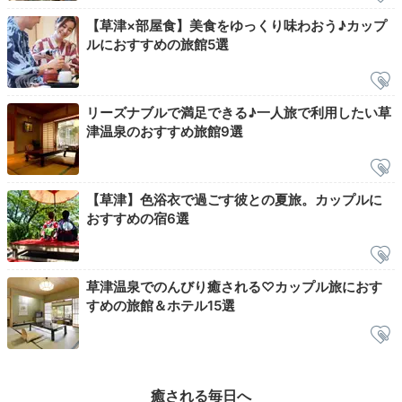
【草津×部屋食】美食をゆっくり味わおう♪カップ
ルにおすすめの旅館5選
地蔵の湯 夜
裏草
夕食後は、思い思いのひと時を。
ライトアップされた温
リーズナブルで満足できる♪一人旅で利用したい草
泉街
でお散歩デートを楽しむもよし。宿のすぐ近くにあ
津温泉のおすすめ旅館9選
る「地蔵の湯」をはじめとした共同浴場を巡るもよし。
あえて出歩かず、部屋でおしゃべりや晩酌を楽しむのも
素敵ですね。
【草津】色浴衣で過ごす彼との夏旅。カップルに
おすすめの宿6選
mura_trip
草津温泉でのんびり癒される♡カップル旅におす
すめの旅館＆ホテル15選
草津温泉の街を散策しました。旅館の近くにある「地蔵の湯」や
「顔湯」などをまわった後、「湯畑」や「西の河原公園」まで散歩
し、ライトアップを楽しみました。
癒される毎日へ