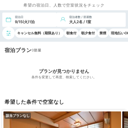
希望の宿泊日、人数で空室状況をチェック
宿泊日
宿泊者数 / 部屋数
9/15(火)1泊
大人2名 / 1室
キャンセル無料（期限あり）
朝食付
朝夕食付
禁煙
現地払いO
宿泊プラン
0
プランが見つかりません
条件を変更して再度、検索してください。
希望した条件で空室なし
該当プランなし