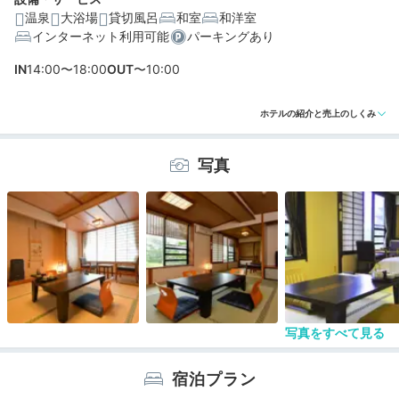
温泉
大浴場
貸切風呂
和室
和洋室
インターネット利用可能
パーキングあり
編集部おすすめの３つのポイント
IN
14:00〜18:00
OUT
〜10:00
湯畑もバスターミナルも近い♩散策の拠点に最適な立地
内風呂に2つの無料貸切風呂も。心身を癒す温泉施設
ホテルの紹介と売上のしくみ
夕食も朝食も個室で堪能♡上州の恵みが詰まった料理
写真
写真をすべて見る
宿泊プラン