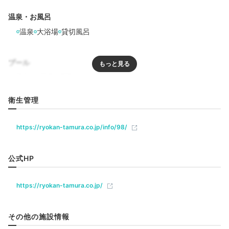
彼と入れる貸切風呂も
温泉・お風呂
疲れを癒す温泉施設
温泉
大浴場
貸切風呂
プール
リラクゼーション
衛生管理
https://ryokan-tamura.co.jp/info/98/
飲食
公式HP
貸切風呂 岩風呂
内風
ベビー＆子供関連
お次は、温泉タイム。2つの貸切風呂&男女別の内風呂
https://ryokan-tamura.co.jp/
で、源泉掛け流しのお湯を堪能できます。こちらの
貸切
風呂は予約不要・無料で利用OK
。宿の隣にある共同浴
部屋情報
その他の施設情報
場「地蔵の湯」から引いた名湯で疲れを癒してください
和室
和洋室
インターネット利用可能
Wi-Fi利用可能