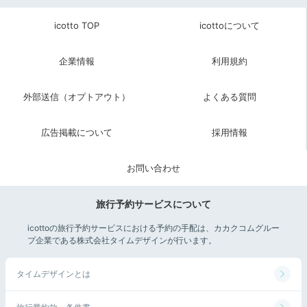
icotto TOP
icottoについて
貸切風呂 丸風呂
浴場
企業情報
利用規約
気持ち良く目覚めたら、のんびり過ごしましょう。
14
時～朝9時半まで利用できる「内風呂」や「貸切風呂」
外部送信（オプトアウト）
よくある質問
につかったり、部屋でゴロゴロしたり。全室でWi-Fiが
利用できるので、観光情報の収集もサクサク進みます。
広告掲載について
採用情報
お問い合わせ
mura_trip
旅行予約サービスについて
朝は朝食の時間までぐっすり寝ていました。
icottoの旅行予約サービスにおける予約の手配は、カカクコムグルー
プ企業である株式会社タイムデザインが行います。
タイムデザインとは
Breakfast