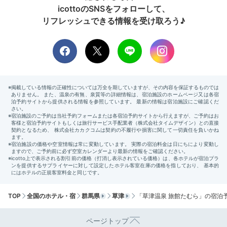
icottoのSNSをフォローして、
リフレッシュできる情報を受け取ろう♪
2日目
Morning
07:00
ゆったり朝風呂も◎
朝も過ごし方いろいろ
TOP
全国のホテル・宿
群馬県
草津
「草津温泉 旅館たむら」の宿泊
ページトップ