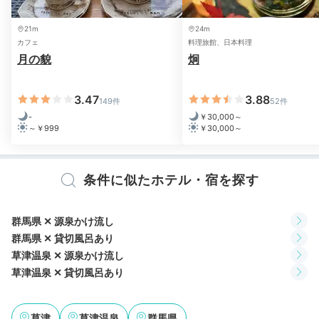
21m
24m
カフェ
料理旅館、日本料理
月の貌
炯
3.47
3.88
149件
52件
-
￥30,000～
～￥999
￥30,000～
夕食一例
上州
夕食は、食事専用の個室で味わう「上州和食膳」です。
条件に似たホテル・宿を探す
メインは
「上州もち豚」や「上州牛」
など。予約すれば
群馬のブランド魚「ギンヒカリ」を追加することも可能
ですよ。2人きりで美食を満喫しましょう。
群馬県 ✕ 源泉かけ流し
群馬県 ✕ 貸切風呂あり
草津温泉 ✕ 源泉かけ流し
草津温泉 ✕ 貸切風呂あり
mura_trip
草津
草津温泉
群馬県
旅館で、群馬の高級ニジマスである「ギンヒカリ」をお