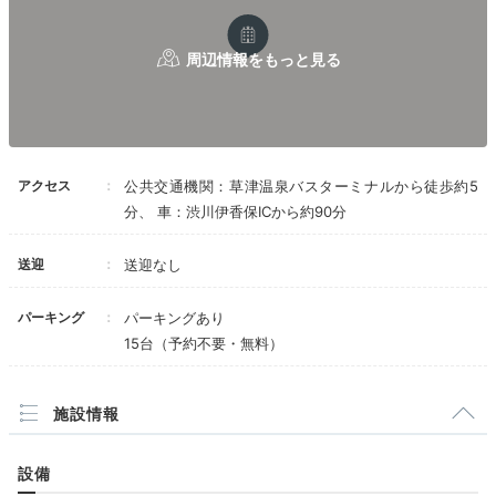
客室はわずか14室で、落ち着いた雰囲気。スタンダー
ドな「和室8畳」は、畳の香りが漂う心地良いお部屋で
す。和室・ツインベッド・専用食事部屋を備えた、和洋
室タイプのお部屋も◎。いつもとは違う空間で2人の時
間を過ごしましょう。
アクセス
公共交通機関：草津温泉バスターミナルから徒歩約5
分、 車：渋川伊香保ICから約90分
mura_trip
送迎
送迎なし
「和室8畳」を選びました！落ち着いた空間でゆっくり過ごすことが
パーキング
パーキングあり
できました。
15台（予約不要・無料）
施設情報
Onsen
16:00
設備