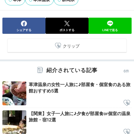
刺身・天ぷらで食べました！とても美味しかったです。
+3
宿の方が彼とのツーショット写真を撮ってくれて嬉しか
ったです。
シェアする
ポストする
LINEで送る
クリップ
Night
20:00
散策？宿でまったり？
紹介されている記事
6件
自由な夜のひと時を
草津温泉の女性一人旅に♪部屋食・個室食のある旅
館おすすめ5選
【関東】女子一人旅に♪夕食が部屋食or個室の温泉
旅館・宿12選