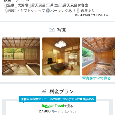
温泉
大浴場
露天風呂
和室
露天風呂付客室
売店・ギフトショップ
パーキングあり
送迎あり
編集部おすすめの３つのポイント
ホテルの紹介と売上のしくみ
情緒あるステイが叶う♪全室リバーフロント、露天風呂付
きの客室
写真
立地を生かしたヘルシーな山河会席料理。蔵の食事処で
いただいて
2つの貸切露天風呂に宿のシンボル「猿橋」…見どころ満
載の庭園
写真をすべて見る
料金プラン
夏休み＆秋旅フェア！
8/20(木) 9:59まで ※対象施設のみ
27,900
（1泊1名あたり）