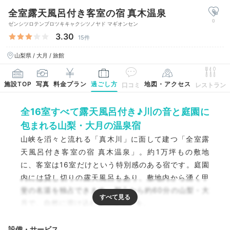
全室露天風呂付き客室の宿 真木温泉
0
ゼンシツロテンブロツキキャクシツノヤド マギオンセン
3.30
15件
山梨県 / 大月 / 旅館
施設TOP
写真
料金プラン
過ごし方
地図・アクセス
口コミ
レストラン
全16室すべて露天風呂付き♪川の音と庭園に
包まれる山梨・大月の温泉宿
山峡を滔々と流れる「真木川」に面して建つ「全室露
天風呂付き客室の宿 真木温泉」。約1万坪もの敷地
に、客室は16室だけという特別感のある宿です。庭園
内には貸し切りの露天風呂もあり、敷地内から湧く甲
斐の名湯を独占できます。都心から約60分の山梨・大
月で、自然に溶け込むような滞在を。
設備・サービス