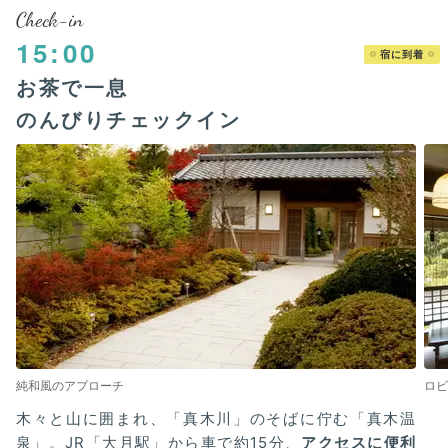
Check-in
15:00
宿に到着
お茶で一息
のんびりチェックイン
純和風のアプローチ
ロビ
木々と山に囲まれ、「真木川」のそばに佇む「真木温
泉」。JR「大月駅」から車で約15分、
アクセスに便利