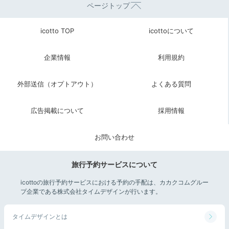
ページトップ
重厚感のある蔵造りの温泉棟
女性
大浴場がある温泉棟は、風情が漂う蔵造り。川の流れる
icotto TOP
icottoについて
音に耳を傾けながら羽を伸ばせば、湯ざわりの柔らかさ
を一層感じられるはず。
女性用は温かみのある檜風呂
に
企業情報
利用規約
なっています。観光の疲れも、さっぱり洗い流して。
外部送信（オプトアウト）
よくある質問
広告掲載について
採用情報
keikoooko
蔵を改装した大浴場は貸切状態で満喫しました。加温と循環をして
お問い合わせ
あることが気にならないくらいお湯が良かったです。
旅行予約サービスについて
icottoの旅行予約サービスにおける予約の手配は、カカクコムグルー
プ企業である株式会社タイムデザインが行います。
2日目
タイムデザインとは