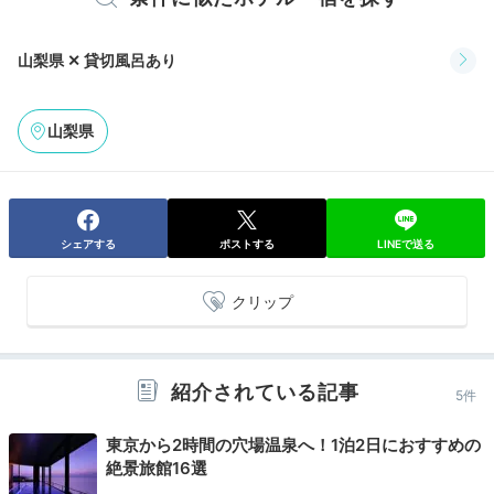
※設備・アメニティは、確認が取れている情報を表示しています。
keikoooko
山梨県 ✕ 貸切風呂あり
自由に貸切できる露天風呂が2つあり、さっそく浴衣に
着替えて向かいました。冷鉱泉なので加温しています。
+1
保温シートで保たれていました。
山梨県
シェアする
ポストする
LINEで送る
Dinner
18:30
クリップ
山と川の幸を味わう
滋味に満ちた夕食を
紹介されている記事
5件
東京から2時間の穴場温泉へ！1泊2日におすすめの
絶景旅館16選