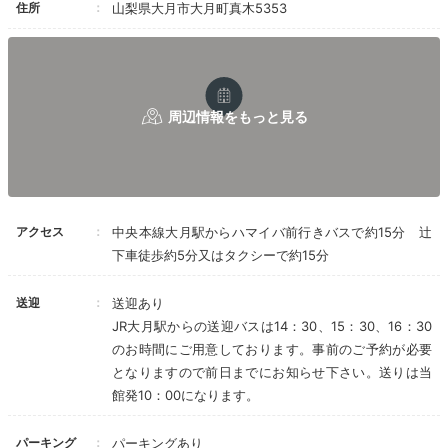
住所
山梨県大月市大月町真木5353
keikoooko
私たちが泊まったのは、昔の湯治部屋を改築した半露天
風呂付き客室です。
こたつがあって懐かしい趣です
。
+1
Freetime
アクセス
中央本線大月駅からハマイバ前行きバスで約15分 辻
15:30
下車徒歩約5分又はタクシーで約15分
足任せに庭園を散策
送迎
送迎あり
「亀橋」で美景を堪能
JR大月駅からの送迎バスは14：30、15：30、16：30
のお時間にご用意しております。事前のご予約が必要
となりますので前日までにお知らせ下さい。送りは当
館発10：00になります。
パーキング
パーキングあり