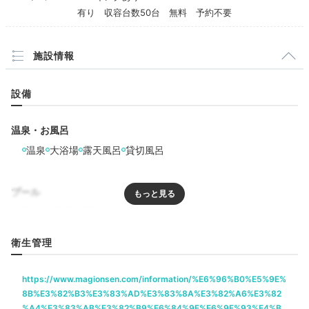
有り 収容台数50台 無料 予約不要
施設情報
設備
「真木川」に架かる「亀橋」
「弥
宿の代名詞とも呼べる「亀橋」など、敷地内の庭園は見
温泉・お風呂
どころ沢山。橋の先にある温泉水の加工場「弥生の舞工
温泉
大浴場
露天風呂
貸切風呂
場」の中の「富士見テラス」では、
温泉水を使ったコー
ヒーのサービスも
。雄大な富士山を眺めながらくつろげ
ますよ♪
プール
リラクゼーション
衛生管理
Onsen
17:00
https://www.magionsen.com/information/%E6%96%B0%E5%9E%
飲食
貸切露天風呂で
8B%E3%82%B3%E3%83%AD%E3%83%8A%E3%82%A6%E3%82
%A4%E3%83%AB%E3%82%B9%E6%84%9F%E6%9F%93%E4%B