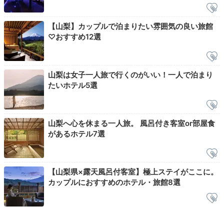
【山梨】カップルで泊まりたい雰囲気の良い旅館
♡おすすめ12選
季節によって変わる山河会席料理
山梨
山梨は女子一人旅で行くのがいい！一人で泊まり
たいホテル5選
夕食は食事処「斐路炉亭」で、「山河会席料理」を。岩
魚や旬野菜など、滋味たっぷりな山川の幸を堪能して。
山梨名物「あわび煮貝」などの別注料理も魅力的です。
山梨へ心を休まる一人旅。 風呂付き客室or部屋食
口の中に広がる美味しさが、心も満たしてくれますよ。
があるホテル7選
【山梨県×露天風呂付客室】極上ステイがここに。
keikoooko
カップルにおすすめのホテル・旅館8選
個室の食事処で仲居さんがお世話してくださいました。
川魚もあり、苦手なことを忘れるくらい丁寧にした処理
+5
されていて、ご飯がとても美味しかったです。