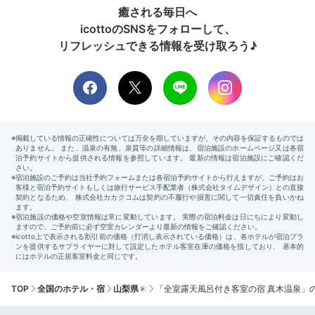
癒される毎日へ
icottoのSNSをフォローして、
リフレッシュできる情報を受け取ろう♪
Onsen
21:00
川瀬の音を聴きながら
柔らかな湯に包まれて
TOP
全国のホテル・宿
山梨県
「全室露天風呂付き客室の宿 真木温泉」