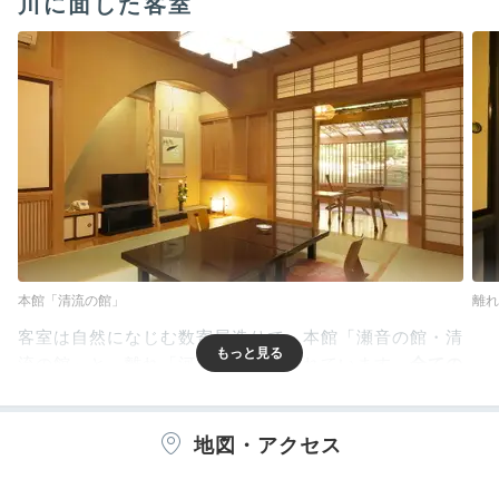
川に面した客室
本館「清流の館」
離れ
客室は自然になじむ数寄屋造りで、本館「瀬音の館・清
流の館」と、離れ「河鹿亭」に分かれています。
全ての
お部屋にテラス付き露天風呂とマッサージチェアを配し
た、
肩の力を抜いて過ごせる空間です。
地図・アクセス