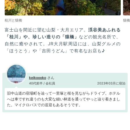
桂川と猿橋
猿橋
富士山を間近に望む山梨・大月エリア。
渓谷美あふれる
「桂川」や、珍しい造りの「猿橋」
などの観光名所で、
自然に癒やされて。JR大月駅周辺には、山梨グルメの
「ほうとう」や「吉田うどん」で有名なお店も♪
keikoooko
40代前半 / 会社員
2023年03月に宿泊
旧中山道の宿場町を辿って一里塚と桜を見ながらドライブ。ホテル
へは車ですれ違うのも大変な細い林道を通ってやっと辿り着きまし
た。マイクロバスでの送迎もあるそうです。