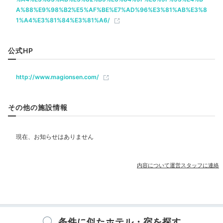
日常を忘れリラックス
A%88%E9%98%B2%E5%AF%BE%E7%AD%96%E3%81%AB%E3%8
1%A4%E3%81%84%E3%81%A6/
ベビー＆子供関連
公式HP
部屋情報
和室
露天風呂付客室
http://www.magionsen.com/
その他館内施設
その他の施設情報
売店・ギフトショップ
貸切露天風呂「月代」
貸切
アメニティ
庭園の一角にある2つの貸切風呂は、予約無しで入れる
テレビ
冷蔵庫
エアコン
セーフティボックス
洗浄機付トイレ
内容について運営スタッフに連絡
のが嬉しいポイント。上質な温泉を、周囲を気にせず愉
浴衣
歯ブラシ
カミソリ
洗顔
シャンプー
リンス
しめますね。
泉質はpH10.3の低張性アルカリ性泉で、
ボディソープ
タオル
バスタオル
ドライヤー
お茶セット
お肌をすべすべにしてくれる
と言われています◎
電気ポット
条件に似たホテル・宿を探す