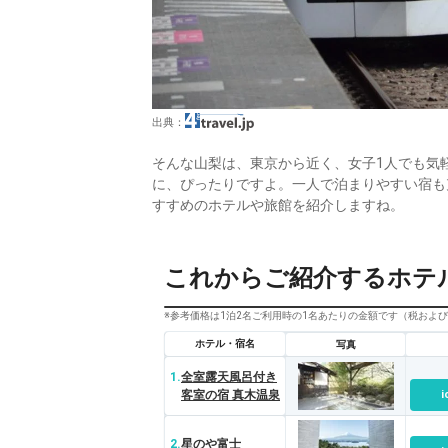
出典：
そんな山梨は、東京から近く、女子1人でも気
に、ぴったりですよ。一人で泊まりやすい宿も
すすめのホテルや旅館を紹介しますね。
これからご紹介するホテ
※参考価格は1泊2名ご利用時の1名あたりの金額です（税およ
ホテル・宿名
写真
1.
全室露天風呂付き
客室の宿 真木温泉
i
2.
星のや富士