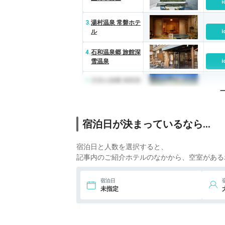
i
3.
湯村温泉 常磐ホテ
ル
i
4.
石和温泉郷 旅館深
雪温泉
i
5.
天空の楽園 清里高
原ホテル
宿泊日が決まっているなら…
宿泊日と人数を選択すると、
記事内のご紹介ホテルのなかから、空室がある
宿泊日
未指定