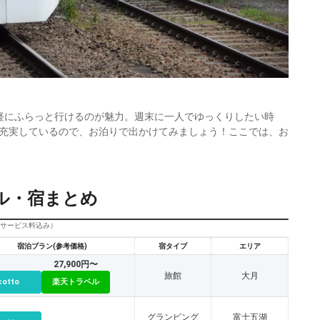
軽にふらっと行けるのが魅力。週末に一人でゆっくりしたい時
充実しているので、お泊りで出かけてみましょう！ここでは、お
ル・宿まとめ
びサービス料込み）
宿泊プラン(参考価格)
宿タイプ
エリア
27,900円〜
旅館
大月
cotto
楽天トラベル
グランピング
富士五湖