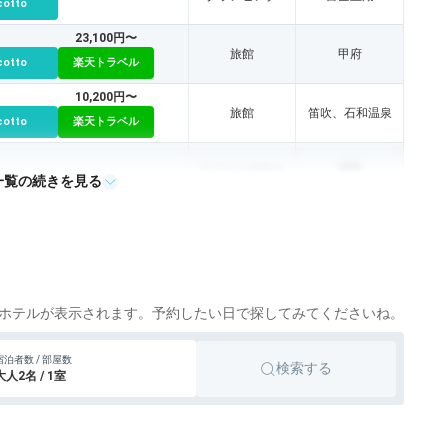
cotto
23,100円〜
旅館
甲府
cotto
楽天トラベル
10,200円〜
旅館
笛吹、石和温泉
cotto
楽天トラベル
リゾートホテル
清里
一覧の続きを見る
ホテルが表示されます。予約したい日で探してみてくださいね。
宿泊者数 / 部屋数
検索する
大人2名 / 1室