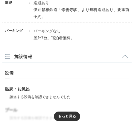
送迎
送迎あり
の隠れ家といった上品な雰囲気で、記念日やお祝い事に
伊豆箱根鉄道「修善寺駅」より無料送迎あり、要事前
もぴったりです。また事前予約で、お祝いのお花やケー
予約。
キなどをお願いすることもできますよ。
パーキング
パーキングなし
屋外7台。宿泊者無料。
a87da_
施設情報
事前に友達の昇進祝いのお花をお願いしました。友達の好きな色な
どをお伝えした所、本当に豪華で友達にぴったりの花束を用意して
設備
くださいました。
温泉・お風呂
Room
プール
15:30
せせらぎをBGMに
リラクゼーション