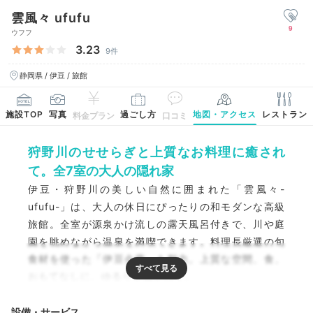
雲風々 ufufu
9
ウフフ
3.23
9件
静岡県 / 伊豆 / 旅館
施設TOP
写真
過ごし方
地図・アクセス
レストラン
料金プラン
口コミ
狩野川のせせらぎと上質なお料理に癒され
て。全7室の大人の隠れ家
伊豆・狩野川の美しい自然に囲まれた「雲風々-
ufufu-」は、大人の休日にぴったりの和モダンな高級
旅館。全室が源泉かけ流しの露天風呂付きで、川や庭
園を眺めながら温泉を満喫できます。料理長厳選の旬
食材を使った「伊豆会席」も魅力。上質な空間、食、
おもてなしに、ゆるりと癒されて。
設備・サービス