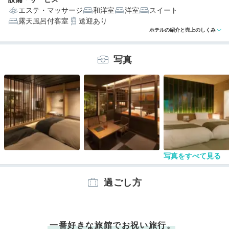
エステ・マッサージ
和洋室
洋室
スイート
露天風呂付客室
送迎あり
編集部おすすめの３つのポイント
ホテルの紹介と売上のしくみ
狩野川に面した、せせらぎと自然の美しさを間近に感じ
る立地
写真
それぞれ趣が異なる、源泉かけ流し露天風呂付きの和モ
ダン客室
天然うなぎ、自家菜園野菜など、旬の厳選食材を使った
上質な料理
写真をすべて見る
過ごし方
一番好きな旅館でお祝い旅行。