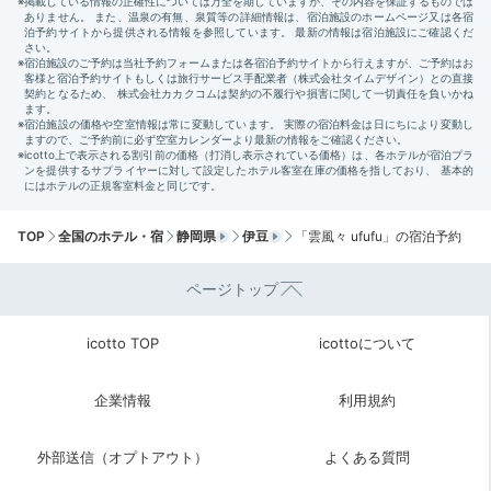
グで和朝食を。釜炊きのごはんや手作りのお豆腐、だし
巻き卵など、一日の始まりにぴったりの体に沁みる献立
です。
a87da_
私は釜炊きの白ごはん、友人は十穀米を頂きました。だし巻き卵な
TOP
全国のホテル・宿
静岡県
伊豆
「雲風々 ufufu」の宿泊予約
ど「THE 日本の朝食」という内容です。
ページトップ
icotto TOP
icottoについて
Morning
09:00
企業情報
利用規約
爽やかな空気の中で
外部送信（オプトアウト）
よくある質問
朝風呂を満喫