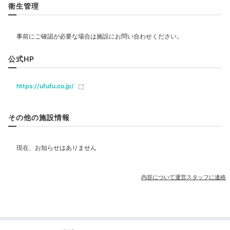
癒しのひと時を
衛生管理
エステ・マッサージ
飲食
公式HP
ベビー＆子供関連
https://ufufu.co.jp/
部屋情報
その他の施設情報
和洋室
洋室
スイート
露天風呂付客室
リバービューの「流清」、竹林を望む「笹音」など客室
は全て趣が異なります。ネスプレッソマシンや
その他館内施設
Bluetoothスピーカーなど備品も◎。充実の時間を過ご
内容について運営スタッフに連絡
せますよ。
アメニティ