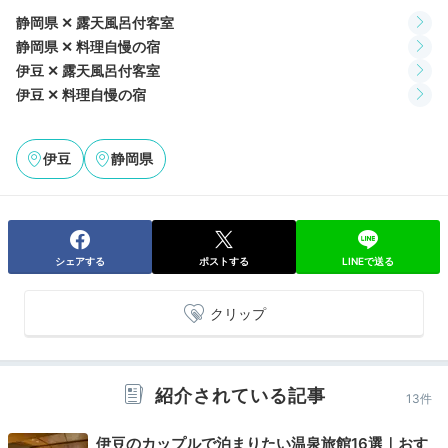
静岡県 ✕ 露天風呂付客室
静岡県 ✕ 料理自慢の宿
伊豆 ✕ 露天風呂付客室
Onsen
伊豆 ✕ 料理自慢の宿
21:00
好きな時に好きなだけ
伊豆
静岡県
源泉に癒されて
シェアする
ポストする
LINEで送る
クリップ
紹介されている記事
13件
伊豆のカップルで泊まりたい温泉旅館16選｜おす