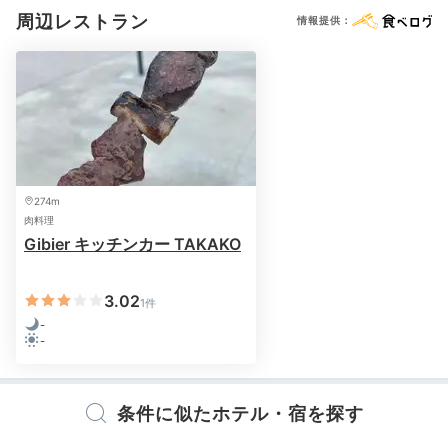
周辺レストラン
情報提供：
夕食はカウンターダイニングで、料理長・牛込克麻さん
が手掛けた伊豆会席料理を。狩野川でとれる天然うなぎ
274m
や自家菜園野菜など、厳選食材を使った贅沢な内容で
肉料理
す。
Gibier キッチンカー TAKAKO
3.02
1件
-
a87da_
-
お料理もサービスも本当に素晴らしいです。以前私の好
物をお話したのですが、それ以来毎回出してくださいま
+4
条件に似たホテル・宿を探す
す。近くの川でとれた鮎も頂きました。