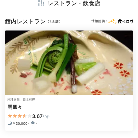
レストラン・飲食店
a87da_
※設備・アメニティは、確認が取れている情報を表示しています。
大好きなお宿で全室制覇しています。今回は2泊で「流
館内レストラン
（1店舗）
情報提供：
清」と「笹音」のお部屋を選びました。露天風呂から聞
+2
こえる川の音が素晴らしいです。
Dinner
18:00
料理長の人柄がにじむ
丁寧な「伊豆会席」
料理旅館、日本料理
雲風々
3.67
69件
￥30,000～
-