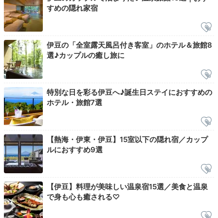
夜はほのかな明かりに包まれて、源泉かけ流しの客室露
すめの隠れ家宿
天風呂でのんびり。冷蔵庫にビールなどの無料ドリンク
があるので、お風呂上りにテラスで一杯楽しんではいか
が。
伊豆の「全室露天風呂付き客室」のホテル＆旅館8
選♪カップルの癒し旅に
a87da_
特別な日を彩る伊豆へ♪誕生日ステイにおすすめの
ホテル・旅館7選
部屋でゆっくりお酒を飲み、好きなように客室露天風呂に入りまし
た。とてもリラックスできます。アメニティが高級ブランドなのも
嬉しいです。
【熱海・伊東・伊豆】15室以下の隠れ宿／カップ
ルにおすすめ9選
2日目
【伊豆】料理が美味しい温泉宿15選／美食と温泉
で身も心も癒される♡