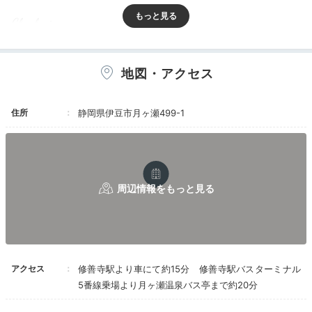
Check-in
15:00
宿に到着
上品なお宿で
地図・アクセス
友達の昇進祝いを
住所
静岡県伊豆市月ヶ瀬499-1
アクセス
修善寺駅より車にて約15分 修善寺駅バスターミナル
5番線乗場より月ヶ瀬温泉バス亭まで約20分
kimama♪さんの投稿
狩野川沿いの自然に包まれた旅館にチェックイン。大人