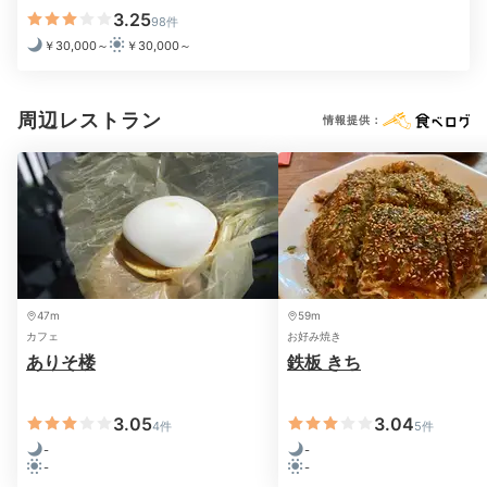
3.25
98件
￥30,000～
￥30,000～
夕食／創作会席料理一例①
夕
周辺レストラン
情報提供：
お食事は基本的にダイニングで頂きます。夕食は、瀬戸
内海の幸をたっぷり盛り込んだ創作会席料理。料理旅館
ならではの美食がテーブルを彩ります。焼いた中骨を使
い風味豊かに仕上げた「鯛釜飯」は、創業当時から続く
こだわりの逸品。
47m
59m
カフェ
お好み焼き
mayumi.tourism
ありそ楼
鉄板 きち
「穴子の刺身」と「鯛釜飯」が特にオススメ♪
残ったご
飯は夜食にしてくれました。「アッパースイートルー
+6
3.05
3.04
4件
5件
ム」は部屋食なのでよりリラックスできます。
-
-
-
-