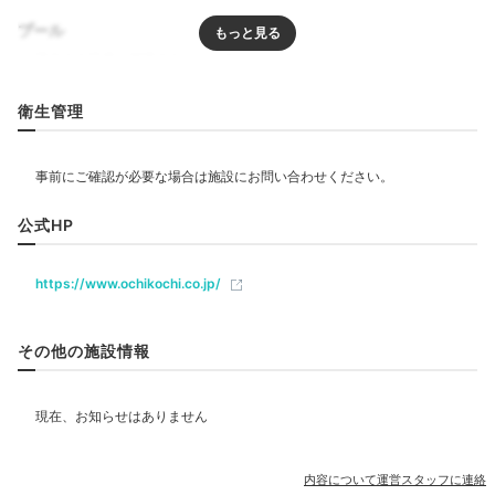
プール
リラクゼーション
衛生管理
飲食
客室露天風呂一例①
客
公式HP
温泉露天風呂も全室にあり、
とことん癒しの時間を楽し
めます。湯上りは「雪肌精」のスキンケア用品で肌を整
ベビー＆子供関連
https://www.ochikochi.co.jp/
え、冷蔵庫のフリードリンクを片手にひと休み。室内着
はバスローブ、浴衣、パジャマが用意されていて、快適
部屋情報
に寛げます。
その他の施設情報
露天風呂付客室
その他館内施設
mayumi.tourism
売店・ギフトショップ
内容について運営スタッフに連絡