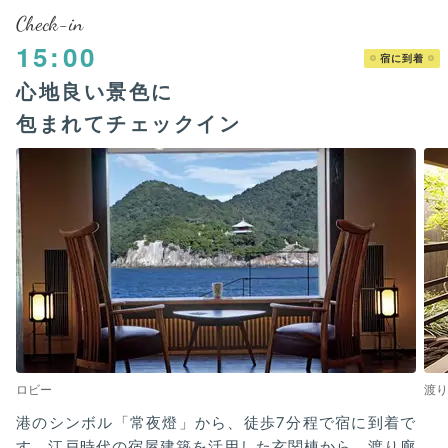
Check-in
15:00
宿に到着
心地良い景色に
包まれてチェックイン
ロビー
渡り
港のシンボル「常夜燈」から、徒歩7分程で宿に到着で
す。江戸時代の宿屋建築を活用した玄関棟から、渡り廊