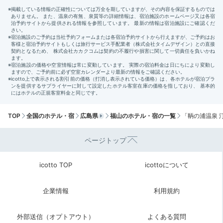
シックな雰囲気のラウンジでは、
時間帯によって様々な
ドリンクやおつまみを提供。
15～18時は生ビール、
20〜23時はウイスキー、翌7〜12時はコーヒーなどを
楽しめます。スキマ時間にゆったりと寛いではいかが。
mayumi.tourism
1階に新しくできたリラクゼーションラウンジ。朝はコ
TOP
全国のホテル・宿
広島県
福山のホテル・宿の一覧
「鞆の浦温泉 
ーヒーを頂きました。
+2
ページトップ
icotto TOP
icottoについて
Breakfast
企業情報
利用規約
08:00
広島食材たっぷりの
外部送信（オプトアウト）
よくある質問