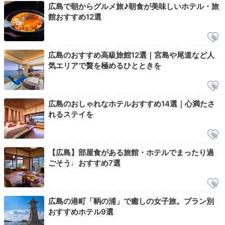
宿泊者は、
2つの貸切露天風呂を45分無料で利用できま
広島で朝からグルメ旅♪朝食が美味しいホテル・旅
館おすすめ12選
す。
客室風呂とは異なる趣を楽しんでみて。本格エステ
やマッサージで癒されたり、2つの姉妹館で湯めぐりを
するのも◎。夜も充実したリラックスタイムを過ごせま
すよ。
広島のおすすめ高級旅館12選｜宮島や尾道など人
気エリアで贅を極めるひとときを
広島のおしゃれなホテルおすすめ14選｜心満たさ
mayumi.tourism
れるステイを
マッサージを利用しました。
2人同時に施術できるので、ご夫婦やカ
ップルにもオススメ。
私はオイルマッサージ、パートナーは指圧で
身体がスッキリ癒されました。
【広島】部屋食がある旅館・ホテルでまったり過
ごそう♩おすすめ7選
2日目
広島の港町「鞆の浦」で癒しの女子旅。プラン別
おすすめホテル9選