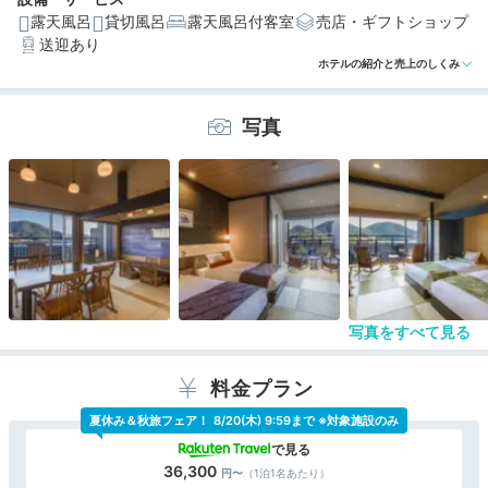
露天風呂
貸切風呂
露天風呂付客室
売店・ギフトショップ
送迎あり
編集部おすすめの３つのポイント
ホテルの紹介と売上のしくみ
全室ウッドデッキ&温泉露天風呂付き。海を前にゆったり
寛げる
写真
名物「鯛釜飯」など、瀬戸内海の幸を堪能できる創作会
席料理
お酒の提供も◎。洗練された宿泊者限定ラウンジ
写真をすべて見る
料金プラン
夏休み＆秋旅フェア！
8/20(木) 9:59まで ※対象施設のみ
36,300
（1泊1名あたり）