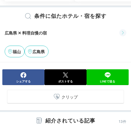
条件に似たホテル・宿を探す
Relax
20:30
広島県 ✕ 料理自慢の宿
湯めぐりやエステで
さらに癒される
福山
広島県
シェアする
ポストする
LINEで送る
クリップ
紹介されている記事
13件
エステティックルーム 趣々
貸切