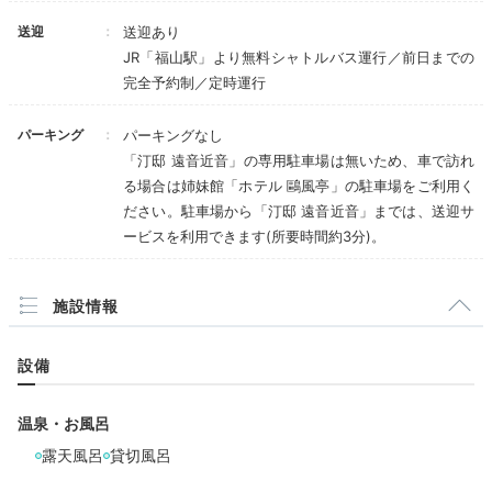
送迎
送迎あり
JR「福山駅」より無料シャトルバス運行／前日までの
mayumi.tourism
完全予約制／定時運行
「アッパースイートルーム」に泊まりました。
パートナ
パーキング
パーキングなし
ーはテラスでぼーっとしていて、本当に気持ち良さそう
+5
でした。
「汀邸 遠音近音」の専用駐車場は無いため、車で訪れ
る場合は姉妹館「ホテル 鷗風亭」の駐車場をご利用く
ださい。駐車場から「汀邸 遠音近音」までは、送迎サ
ービスを利用できます(所要時間約3分)。
Onsen
施設情報
16:00
波の音を聴きながら
設備
お部屋で温泉浴
温泉・お風呂
露天風呂
貸切風呂