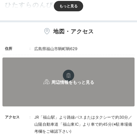
ひたすらのんびり
地図・アクセス
住所
広島県福山市鞆町鞆629
アッパースイートルーム
アッ
17の客室は
全てオーシャンビューのウッドデッキ付
き。
上品な和洋室タイプで、素足でのびのびと寛げま
す。中でも「アッパースイートルーム」は約77～95㎡
アクセス
JR「福山駅」より路線バスまたはタクシーで約30分／
の贅沢な広さ。弁天島や仙酔島の特別な眺めをひとり占
山陽自動車道「福山東IC」より車で約45分(※駐車場備
めできますよ。
考欄をご確認下さい)