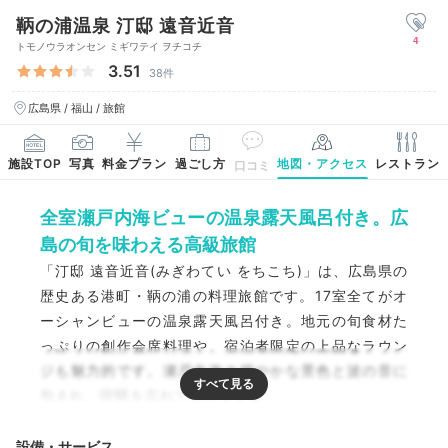
鞆の浦温泉 汀邸 遠音近音
4
トモノウラオンセン ミギワテイ ヲチコチ
3.51
38件
広島県 / 福山 / 旅館
施設TOP
写真
料金プラン
過ごし方
地図・アクセス
レストラン
口コミ
全室瀬戸内海ビューの温泉露天風呂付き。広
島の旬を味わえる高級旅館
「汀邸 遠音近音(みぎわてい をちこち)」は、広島県の
歴史ある港町・鞆の浦の料理旅館です。17室全てがオ
ーシャンビューの温泉露天風呂付き。地元の旬食材た
っぷりの創作会席料理や、宿泊者限定の上品なラウン
ジも魅力的です。瀬戸内海の穏やかな景色と波の音に
包まれ、喧騒を忘れて寛げますよ。
設備・サービス