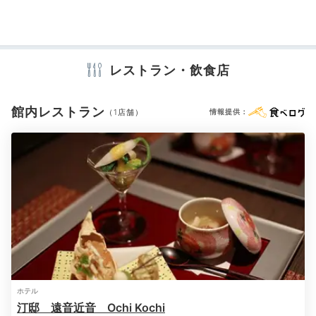
「アッパースイートルーム」の露天風呂は檜造りで、
目
の前は海。開放感抜群です。
+2
アメニティ
テレビ
冷蔵庫
エアコン
スリッパ
セーフティボックス
洗浄機付トイレ
パジャマ
バスローブ
浴衣
歯ブラシ
カミソリ
レストラン・飲食店
洗顔
シャンプー
コンディショナー
ボディソープ
シャワーキャップ
タオル
バスタオル
ドライヤー
お茶セット
Dinner
館内レストラン
電気ポット
加湿器
（1店舗）
情報提供：
18:00
瀬戸内の旬が
※設備・アメニティは、確認が取れている情報を表示しています。
詰まった創作料理
ホテル
汀邸 遠音近音 Ochi Kochi