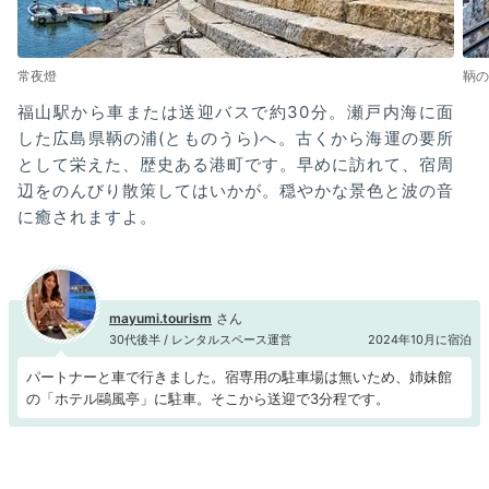
常夜燈
鞆の
福山駅から車または送迎バスで約30分。瀬戸内海に面
した広島県鞆の浦(とものうら)へ。古くから海運の要所
として栄えた、歴史ある港町です。早めに訪れて、宿周
辺をのんびり散策してはいかが。穏やかな景色と波の音
に癒されますよ。
mayumi.tourism
30代後半 / レンタルスペース運営
2024年10月に宿泊
パートナーと車で行きました。宿専用の駐車場は無いため、姉妹館
の「ホテル鷗風亭」に駐車。そこから送迎で3分程です。